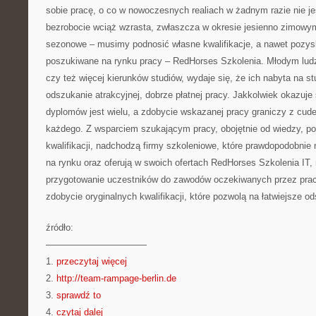
sobie pracę, o co w nowoczesnych realiach w żadnym razie nie jes
bezrobocie wciąż wzrasta, zwłaszcza w okresie jesienno zimowy
sezonowe – musimy podnosić własne kwalifikacje, a nawet pozysk
poszukiwane na rynku pracy – RedHorses Szkolenia. Młodym ludz
czy też więcej kierunków studiów, wydaje się, że ich nabyta na s
odszukanie atrakcyjnej, dobrze płatnej pracy. Jakkolwiek okazuje
dyplomów jest wielu, a zdobycie wskazanej pracy graniczy z cu
każdego. Z wsparciem szukającym pracy, obojętnie od wiedzy, p
kwalifikacji, nadchodzą firmy szkoleniowe, które prawdopodobnie 
na rynku oraz oferują w swoich ofertach RedHorses Szkolenia IT,
przygotowanie uczestników do zawodów oczekiwanych przez pra
zdobycie oryginalnych kwalifikacji, które pozwolą na łatwiejsze o
źródło:
———————————
1.
przeczytaj więcej
2.
http://team-rampage-berlin.de
3.
sprawdź to
4.
czytaj dalej