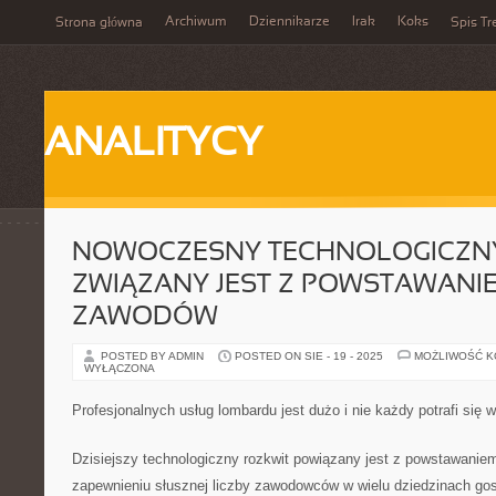
Archiwum
Dziennikarze
Irak
Koks
Strona główna
Spis Tr
ANALITYCY
NOWOCZESNY TECHNOLOGICZN
ZWIĄZANY JEST Z POWSTAWAN
ZAWODÓW
POSTED BY ADMIN
POSTED ON SIE - 19 - 2025
MOŻLIWOŚĆ 
WYŁĄCZONA
Profesjonalnych usług lombardu jest dużo i nie każdy potrafi się 
Dzisiejszy technologiczny rozkwit powiązany jest z powstawani
zapewnieniu słusznej liczby zawodowców w wielu dziedzinach go