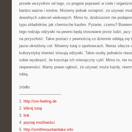
przede wszystkim od tego, co pragnie poprawić w ciele i organizm
bardzo ważne i istotne. Możemy jednak oznajmić, że używać moż
dowolnych zaleceń wiekowych. Mimo to, dzidziusiom nie podajemy
typu składników, jak chemische kaufen. Pytanie, czemu? Bowiem
tego rodzaju odżywki na pewno będą stosowane przez ludzi, jacy
na przyszłość. Takie postaci z pewnością co dziennie oddają się
jasno określony cel. Mówimy tutaj o sportowcach. Nieraz siłacze
kulturystykę również stosują odżywki. Takie osoby jednakże nieu
sobie wyobrazić, ile kosztuje ich miesięczny cykl. Mimo to, nie 
niepewności. Mamy prawo ogłosić, że używać może każdy, niemni
robią.
źródło:
———————————
1.
http://sm-feeling.de
2.
kliknij tutaj
3.
link
4.
poznaj możliwości
5.
http://smithmountainlake.info