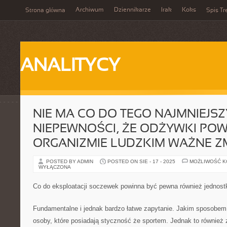
Archiwum
Dziennikarze
Irak
Koks
Strona główna
Spis Tr
ANALITYCY
NIE MA CO DO TEGO NAJMNIEJS
NIEPEWNOŚCI, ŻE ODŻYWKI PO
ORGANIZMIE LUDZKIM WAŻNE Z
POSTED BY ADMIN
POSTED ON SIE - 17 - 2025
MOŻLIWOŚĆ 
WYŁĄCZONA
Co do eksploatacji soczewek powinna być pewna również jednost
Fundamentalne i jednak bardzo łatwe zapytanie. Jakim sposobe
osoby, które posiadają styczność że sportem. Jednak to również 