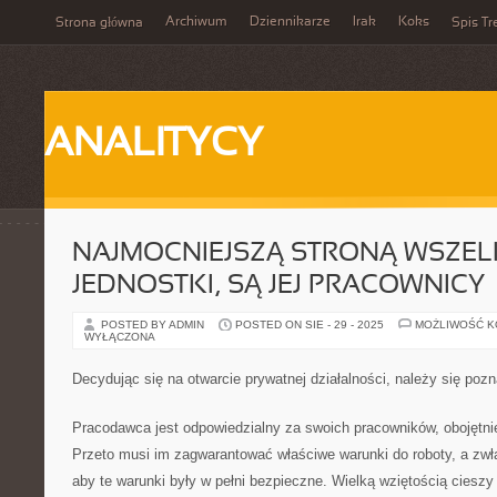
Archiwum
Dziennikarze
Irak
Koks
Strona główna
Spis Tr
ANALITYCY
NAJMOCNIEJSZĄ STRONĄ WSZELK
JEDNOSTKI, SĄ JEJ PRACOWNICY
POSTED BY ADMIN
POSTED ON SIE - 29 - 2025
MOŻLIWOŚĆ 
WYŁĄCZONA
Decydując się na otwarcie prywatnej działalności, należy się poz
Pracodawca jest odpowiedzialny za swoich pracowników, obojętnie
Przeto musi im zagwarantować właściwe warunki do roboty, a zwł
aby te warunki były w pełni bezpieczne. Wielką wziętością cieszy