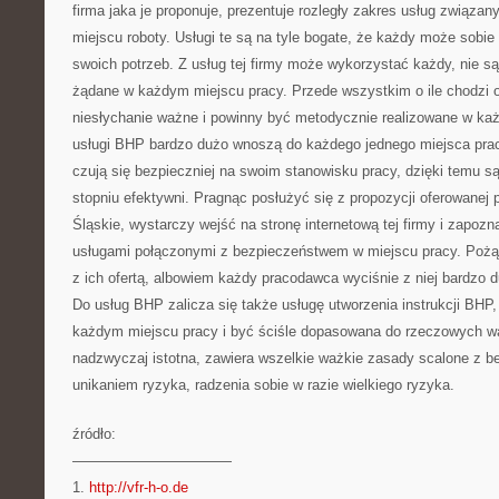
firma jaka je proponuje, prezentuje rozległy zakres usług związ
miejscu roboty. Usługi te są na tyle bogate, że każdy może sobie
swoich potrzeb. Z usług tej firmy może wykorzystać każdy, nie s
żądane w każdym miejscu pracy. Przede wszystkim o ile chodzi o
niesłychanie ważne i powinny być metodycznie realizowane w każ
usługi BHP bardzo dużo wnoszą do każdego jednego miejsca prac
czują się bezpieczniej na swoim stanowisku pracy, dzięki temu s
stopniu efektywni. Pragnąc posłużyć się z propozycji oferowanej
Śląskie, wystarczy wejść na stronę internetową tej firmy i zapozn
usługami połączonymi z bezpieczeństwem w miejscu pracy. Pożą
z ich ofertą, albowiem każdy pracodawca wyciśnie z niej bardzo d
Do usług BHP zalicza się także usługę utworzenia instrukcji BHP
każdym miejscu pracy i być ściśle dopasowana do rzeczowych war
nadzwyczaj istotna, zawiera wszelkie ważkie zasady scalone z 
unikaniem ryzyka, radzenia sobie w razie wielkiego ryzyka.
źródło:
———————————
1.
http://vfr-h-o.de