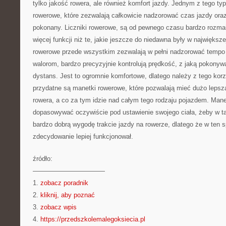
tylko jakość rowera, ale również komfort jazdy. Jednym z tego typ
rowerowe, które zezwalają całkowicie nadzorować czas jazdy oraz
pokonany. Liczniki rowerowe, są od pewnego czasu bardzo rozmai
więcej funkcji niż te, jakie jeszcze do niedawna były w największe
rowerowe przede wszystkim zezwalają w pełni nadzorować tempo 
walorom, bardzo precyzyjnie kontrolują prędkość, z jaką pokonyw
dystans. Jest to ogromnie komfortowe, dlatego należy z tego kor
przydatne są manetki rowerowe, które pozwalają mieć dużo lepszą
rowera, a co za tym idzie nad całym tego rodzaju pojazdem. Mane
dopasowywać oczywiście pod ustawienie swojego ciała, żeby w t
bardzo dobrą wygodę trakcie jazdy na rowerze, dlatego że w ten 
zdecydowanie lepiej funkcjonował.
źródło:
———————————
1.
zobacz poradnik
2.
kliknij, aby poznać
3.
zobacz wpis
4.
https://przedszkolemalegoksiecia.pl