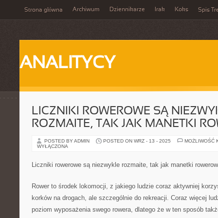
Archiwum
Dziennikarze
Irak
Koks
Strona główna
Spis Tr
ANALITYCY
LICZNIKI ROWEROWE SĄ NIEZWY
ROZMAITE, TAK JAK MANETKI 
POSTED BY ADMIN
POSTED ON WRZ - 13 - 2025
MOŻLIWOŚĆ 
WYŁĄCZONA
Liczniki rowerowe są niezwykle rozmaite, tak jak manetki rowero
Rower to środek lokomocji, z jakiego ludzie coraz aktywniej korzys
korków na drogach, ale szczególnie do rekreacji. Coraz więcej lu
poziom wyposażenia swego rowera, dlatego że w ten sposób także