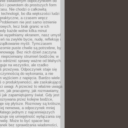
anie świadomym odpoczynkiem od
ści i powrotem do prostszych form
asu. Nie chodzi o całkowitą
 technologii, bo dla większości ludzi
iepraktyczne, a czasem wręcz
Problemem nie jest samo istnienie
rowych, lecz brak granic w ich
edy każde wolne kilka minut
ie wypełniamy ekranem, nasz umysł
zeń na zwykłe bycie, nudę, refleksję i
rządkowanie myśli. Tymczasem
ozornie puste chwile są potrzebne, by
wnowagę. Bez nich dzień zaczyna
 nieprzerwany strumień bodźców, w
no odróżnić sprawy ważne od błahych.
guje na wszystko, ale rzadko
ś przeżywa. Odpoczynek staje się
 czynnością do wykonania, a nie
 wyjściem z napięcia. Bardzo wiele
ś o produktywności, ale zaskakująco
ci uwagi. A przecież to właśnie uwaga
ym, jak pracujemy, jak rozmawiamy,
i jak zapamiętujemy świat. Gdy jest
rozrywana przez kolejne bodźce,
je się płytsze. Rozmowy są krótsze,
ziej nerwowa, a odpoczynek mniej
latego jednym z najcenniejszych
zuje się umiejętność wyłączania się
hwilę. Może to być spacer bez
ranek bez sprawdzania wiadomości,