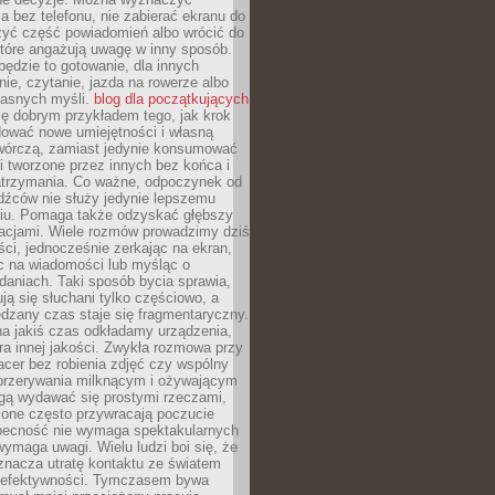
 bez telefonu, nie zabierać ekranu do
zyć część powiadomień albo wrócić do
które angażują uwagę w inny sposób.
będzie to gotowanie, dla innych
ie, czytanie, jazda na rowerze albo
łasnych myśli.
blog dla początkujących
ę dobrym przykładem tego, jak krok
dować nowe umiejętności i własną
twórczą, zamiast jedynie konsumować
i tworzone przez innych bez końca i
zatrzymania. Co ważne, odpoczynek od
dźców nie służy jedynie lepszemu
u. Pomaga także odzyskać głębszy
lacjami. Wiele rozmów prowadzimy dziś
ci, jednocześnie zerkając na ekran,
c na wiadomości lub myśląc o
daniach. Taki sposób bycia sprawia,
ują się słuchani tylko częściowo, a
dzany czas staje się fragmentaryczny.
na jakiś czas odkładamy urządzenia,
era innej jakości. Zwykła rozmowa przy
acer bez robienia zdjęć czy wspólny
 przerywania milknącym i ożywającym
ą wydawać się prostymi rzeczami,
 one często przywracają poczucie
Obecność nie wymaga spektakularnych
wymaga uwagi. Wielu ludzi boi się, że
znacza utratę kontaktu ze światem
 efektywności. Tymczasem bywa