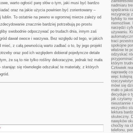
zainteresow
kowe, warto ogłosić parę słów o tym, jaki musi być bardzo
nadmiaru tre
spędzania cz
siadać oraz na jakie użycia powinien być zorientowany –
rezygnację z
j lublin. To ostatnie na pewno w ogromnej mierze zależy od
byłoby to n
niemożliwe. 
zdecydowanie znacznie bardziej potrzebują po prostu
narzędzi cyf
liby swobodnie odpoczywać po trudach dnia, innym zaś
używaniu. Ki
automatyczn
ogród dawał owoce i warzywa. Bez względu od tego, w jakich
traci przestr
spokojne po
mieć, z całą pewnością warto zadbać o to, by jego projekt
właśnie te p
otrzeby oraz pod ich względem dobierał pojedyncze detale
odzyskać ró
przypominać
ym, że są to nie tylko rośliny dekoracyjne, jednak też mała
którym trud
 – starając się równolegle odszukać te materiały, z których
Człowiek rea
naprawdę co
ogród.
więc kolejną
rzeczywistym
mówi się dzi
mało o jakoś
decyduje o t
jak czytamy 
nieustannie 
wszystko sta
lektura bard
skuteczny. D
nawyków oka
choćby na c
Y
telefonu, po