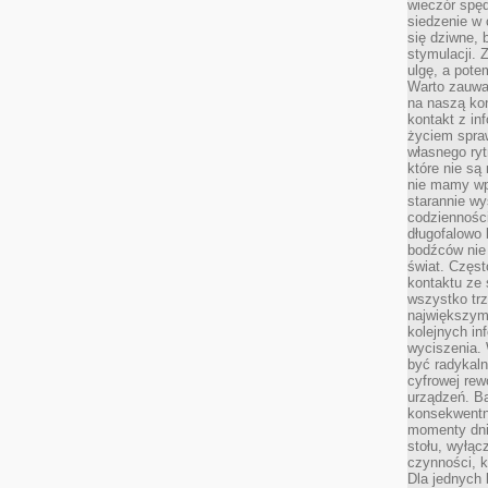
wieczór spę
siedzenie w 
się dziwne, 
stymulacji.
ulgę, a pote
Warto zauważ
na naszą kon
kontakt z in
życiem spraw
własnego ry
które nie są
nie mamy wp
starannie w
codzienności
długofalowo
bodźców nie
świat. Częs
kontaktu ze 
wszystko tr
największym
kolejnych in
wyciszenia.
być radykaln
cyfrowej rew
urządzeń. Ba
konsekwentn
momenty dnia
stołu, wyłąc
czynności, 
Dla jednych 