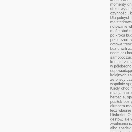
momenty dnia
stołu, wyłąc
czynności, 
Dla jednych 
majsterkowan
notowanie w
może stać si
po kroku bu
przestrzeń 
gotowe treśc
bez chwili 
nadmiaru bo
samopoczuci
kontakt z re
w półobecnoś
odpowiadają
kolejnych za
że bliscy cz
wspólnie spę
Kiedy choć 
relacja nabi
herbacie, sp
posiłek bez
ekranem mog
lecz właśnie
bliskości. 
gestów, ale 
zwolnienie o
albo spadek