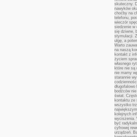
skuteczny. D
nawyków oka
choćby na c
telefonu, po
wieczór spę
siedzenie w 
się dziwne, 
stymulacji.
ulgę, a pote
Warto zauważ
na naszą kon
kontakt z in
życiem spraw
własnego ry
które nie są
nie mamy wp
starannie w
codzienności
długofalowo
bodźców nie
świat. Częs
kontaktu ze 
wszystko tr
największym
kolejnych in
wyciszenia.
być radykaln
cyfrowej rew
urządzeń. Ba
konsekwentn