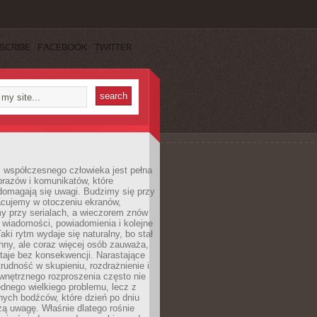
SCRIBE
FACEBOOK
TWITTER
 współczesnego człowieka jest pełna
razów i komunikatów, które
domagają się uwagi. Budzimy się przy
racujemy w otoczeniu ekranów,
 przy serialach, a wieczorem znów
wiadomości, powiadomienia i kolejne
aki rytm wydaje się naturalny, bo stał
hny, ale coraz więcej osób zauważa,
taje bez konsekwencji. Narastające
rudność w skupieniu, rozdrażnienie i
wnętrznego rozproszenia często nie
ednego wielkiego problemu, lecz z
nych bodźców, które dzień po dniu
ą uwagę. Właśnie dlatego rośnie