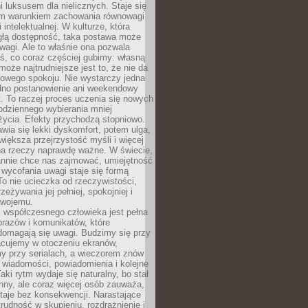
 luksusem dla nielicznych. Staje się
m warunkiem zachowania równowagi
 intelektualnej. W kulturze, która
ągłą dostępność, taka postawa może
agi. Ale to właśnie ona pozwala
ś, co coraz częściej gubimy: własną
oże najtrudniejsze jest to, że nie da
towego spokoju. Nie wystarczy jedna
edno postanowienie ani weekendowy
. To raczej proces uczenia się nowych
odziennego wybierania mniej
życia. Efekty przychodzą stopniowo.
awia się lekki dyskomfort, potem ulga,
iększa przejrzystość myśli i więcej
na rzeczy naprawdę ważne. W świecie,
annie chce nas zajmować, umiejętność
wycofania uwagi staje się formą
 To nie ucieczka od rzeczywistości,
zeżywania jej pełniej, spokojniej i
swojemu.
 współczesnego człowieka jest pełna
razów i komunikatów, które
domagają się uwagi. Budzimy się przy
racujemy w otoczeniu ekranów,
 przy serialach, a wieczorem znów
wiadomości, powiadomienia i kolejne
aki rytm wydaje się naturalny, bo stał
hny, ale coraz więcej osób zauważa,
taje bez konsekwencji. Narastające
rudność w skupieniu, rozdrażnienie i