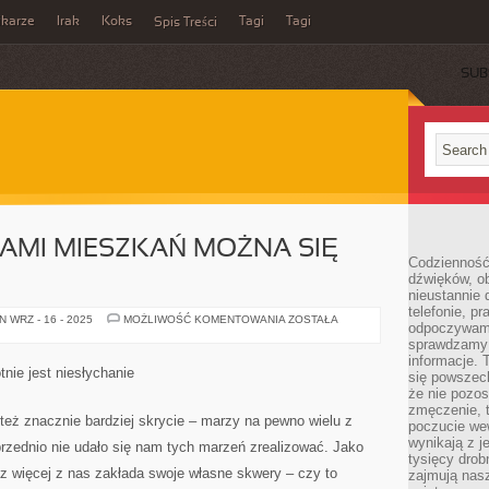
ikarze
Irak
Koks
Tagi
Tagi
Spis Treści
SUB
AMI MIESZKAŃ MOŻNA SIĘ
Codzienność
dźwięków, ob
nieustannie 
telefonie, p
ŁADNYMI
 WRZ - 16 - 2025
MOŻLIWOŚĆ KOMENTOWANIA
ZOSTAŁA
odpoczywamy
OZDOBAMI
MIESZKAŃ
sprawdzamy 
MOŻNA
informacje. T
SIĘ
nie jest niesłychanie
się powszec
CIESZYĆ
że nie pozos
zmęczenie, t
też znacznie bardziej skrycie – marzy na pewno wielu z
poczucie we
wynikają z j
oprzednio nie udało się nam tych marzeń zrealizować. Jako
tysięcy drob
z więcej z nas zakłada swoje własne skwery – czy to
zajmują nasz