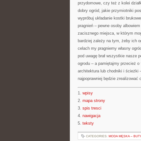
przydomowe, czy też z kolei dział
dobry ogród, jakie przymiotniki po
wypróbuj układanie kostki brukowe
pragnień – pewne osoby albowiem 
zacisznego miejsca, w którym mog
bardziej zależy na tym, żeby ich 
celach my pragniemy własny ogród 
pod uwagę brał wszystkie nasze p
ogrodu – a pamiętajmy przecież o t
architektura lub chodniki i ścieżki
najpoprawniej będzie zrealizować 
1.
wpisy
2.
mapa strony
3.
spis tresci
4.
nawigacja
5.
teksty
CATEGORIES:
MODA MĘSKA – BUT