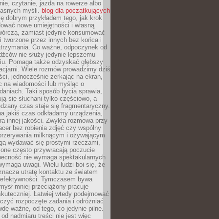
ie, czytanie, jazda na rowerze albo
łasnych myśli.
blog dla początkujących
ę dobrym przykładem tego, jak krok
dować nowe umiejętności i własną
twórczą, zamiast jedynie konsumować
i tworzone przez innych bez końca i
zatrzymania. Co ważne, odpoczynek od
dźców nie służy jedynie lepszemu
u. Pomaga także odzyskać głębszy
lacjami. Wiele rozmów prowadzimy dziś
ci, jednocześnie zerkając na ekran,
c na wiadomości lub myśląc o
daniach. Taki sposób bycia sprawia,
ują się słuchani tylko częściowo, a
dzany czas staje się fragmentaryczny.
na jakiś czas odkładamy urządzenia,
era innej jakości. Zwykła rozmowa przy
acer bez robienia zdjęć czy wspólny
 przerywania milknącym i ożywającym
ą wydawać się prostymi rzeczami,
 one często przywracają poczucie
Obecność nie wymaga spektakularnych
wymaga uwagi. Wielu ludzi boi się, że
znacza utratę kontaktu ze światem
 efektywności. Tymczasem bywa
mysł mniej przeciążony pracuje
 skuteczniej. Łatwiej wtedy podejmować
czyć rozpoczęte zadania i odróżniać
wdę ważne, od tego, co jedynie pilne.
d nadmiaru treści nie jest więc