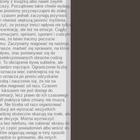
dzony z książką albo nawet zwykłe
ciszy. Początkowo takie chwile wydają
bo jesteśmy przyzwyczajeni do stałej
 Z czasem jednak zaczynają przynosić
m również większą jasność myślenia.
yć, że przesyt treści wpływa nie tylko
centrację, ale też na emocje. Ciągły
formacjami, opiniami, sporami i cudzym
ia, że łatwo tracimy poczucie
tmu. Zaczynamy reagować na nastroje,
 nasze, martwić się sprawami, na które
ływu, oraz porównywać się do
yselekcjonowanych obrazów cudzej
. To obciążenie bywa subtelne, ale
 bardzo męczące. Ograniczenie liczby
 oznacza więc zamknięcia się na
to oznacza po prostu odzyskanie
sobą i nauczenie się, że nie na
zeba reagować od razu. Czasem
 luksusem nie jest dostęp do
formacji, lecz prawo do ich czasowego
 W praktyce takie zmiany nie muszą
e. Nie trzeba od razu organizować
olucji ani wyrzucać wszystkich
rdziej skuteczne okazują się małe, ale
e decyzje. Można wyznaczyć
 bez telefonu, nie zabierać ekranu do
zyć część powiadomień albo wrócić do
które angażują uwagę w inny sposób.
będzie to gotowanie, dla innych