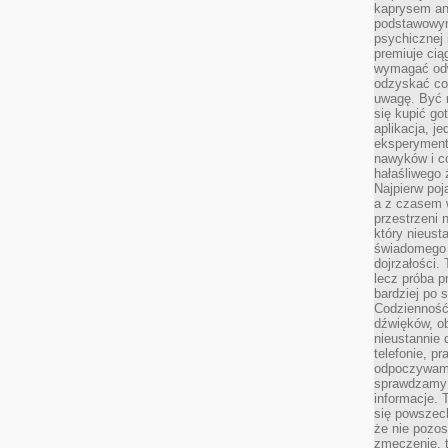
kaprysem ani
podstawowy
psychicznej i
premiuje ci
wymagać odw
odzyskać co
uwagę. Być m
się kupić go
aplikacja, j
eksperyment
nawyków i c
hałaśliwego 
Najpierw poj
a z czasem w
przestrzeni 
który nieust
świadomego 
dojrzałości.
lecz próba pr
bardziej po 
Codzienność
dźwięków, ob
nieustannie 
telefonie, p
odpoczywamy
sprawdzamy 
informacje. T
się powszec
że nie pozos
zmęczenie, t