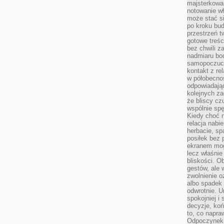
majsterkowan
notowanie w
może stać si
po kroku bu
przestrzeń 
gotowe treśc
bez chwili 
nadmiaru bo
samopoczuci
kontakt z re
w półobecnoś
odpowiadają
kolejnych za
że bliscy cz
wspólnie spę
Kiedy choć 
relacja nabi
herbacie, sp
posiłek bez
ekranem mog
lecz właśnie
bliskości. 
gestów, ale 
zwolnienie o
albo spadek
odwrotnie. U
spokojniej i
decyzje, koń
to, co napra
Odpoczynek o