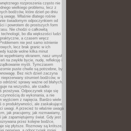
wnętrznego rozproszenia często nie
ednego wielkiego problemu, lecz z
nych bodźców, które dzień po dniu
ą uwagę. Właśnie dlatego rośnie
anie świadomym odpoczynkiem od
ści i powrotem do prostszych form
asu. Nie chodzi o całkowitą
 technologii, bo dla większości ludzi
iepraktyczne, a czasem wręcz
Problemem nie jest samo istnienie
rowych, lecz brak granic w ich
edy każde wolne kilka minut
ie wypełniamy ekranem, nasz umysł
zeń na zwykłe bycie, nudę, refleksję i
rządkowanie myśli. Tymczasem
ozornie puste chwile są potrzebne, by
wnowagę. Bez nich dzień zaczyna
 nieprzerwany strumień bodźców, w
no odróżnić sprawy ważne od błahych.
guje na wszystko, ale rzadko
ś przeżywa. Odpoczynek staje się
 czynnością do wykonania, a nie
 wyjściem z napięcia. Bardzo wiele
ś o produktywności, ale zaskakująco
ci uwagi. A przecież to właśnie uwaga
ym, jak pracujemy, jak rozmawiamy,
i jak zapamiętujemy świat. Gdy jest
rozrywana przez kolejne bodźce,
je się płytsze. Rozmowy są krótsze,
ziej nerwowa, a odpoczynek mniej