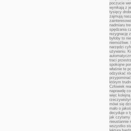
poczucie we
wynikają z j
tysięcy drob
zajmują nasz
zainteresow
nadmiaru tre
spędzania cz
rezygnację z
byłoby to n
niemożliwe. 
narzędzi cyf
używaniu. Ki
automatyczn
traci przestr
spokojne po
właśnie te p
odzyskać ró
przypominać
którym trud
Człowiek rea
naprawdę co
więc kolejną
rzeczywistym
mówi się dzi
mało o jakoś
decyduje o t
jak czytamy 
nieustannie 
wszystko sta
lektura bard