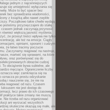
latego jednym z najcenniejszych
zuje się umiejętność wyłączania się
hwilę. Może to być spacer bez
ranek bez sprawdzania wiadomości,
dzony z książką albo nawet zwykłe
ciszy. Początkowo takie chwile wydają
bo jesteśmy przyzwyczajeni do stałej
 Z czasem jednak zaczynają przynosić
m również większą jasność myślenia.
yć, że przesyt treści wpływa nie tylko
centrację, ale też na emocje. Ciągły
formacjami, opiniami, sporami i cudzym
ia, że łatwo tracimy poczucie
tmu. Zaczynamy reagować na nastroje,
 nasze, martwić się sprawami, na które
ływu, oraz porównywać się do
yselekcjonowanych obrazów cudzej
. To obciążenie bywa subtelne, ale
 bardzo męczące. Ograniczenie liczby
 oznacza więc zamknięcia się na
to oznacza po prostu odzyskanie
sobą i nauczenie się, że nie na
zeba reagować od razu. Czasem
 luksusem nie jest dostęp do
formacji, lecz prawo do ich czasowego
 W praktyce takie zmiany nie muszą
e. Nie trzeba od razu organizować
olucji ani wyrzucać wszystkich
rdziej skuteczne okazują się małe, ale
e decyzje. Można wyznaczyć