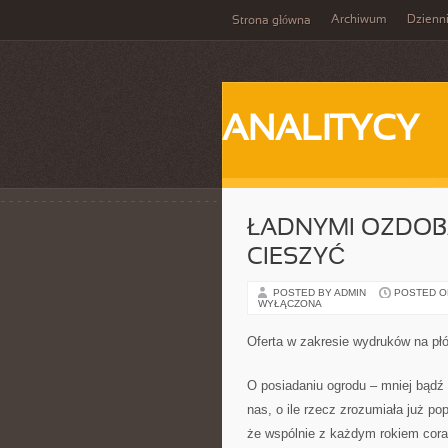
Archiwum
Dzienn
Strona główna
ANALITYCY
ŁADNYMI OZDOB
CIESZYĆ
POSTED BY ADMIN
POSTED ON
WYŁĄCZONA
Oferta w zakresie wydruków na płót
O posiadaniu ogrodu – mniej bądź 
nas, o ile rzecz zrozumiała już p
że wspólnie z każdym rokiem cora