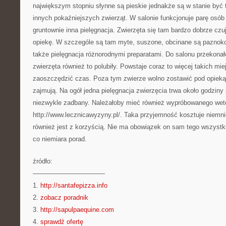
największym stopniu słynne są pieskie jednakże są w stanie być 
innych pokaźniejszych zwierząt. W salonie funkcjonuje parę osób
gruntownie inna pielęgnacja. Zwierzęta się tam bardzo dobrze czu
opiekę. W szczególe są tam myte, suszone, obcinane są paznokc
także pielęgnacja różnorodnymi preparatami. Do salonu przekonało
zwierzęta również to polubiły. Powstaje coraz to więcej takich mi
zaoszczędzić czas. Poza tym zwierze wolno zostawić pod opieką p
zajmują. Na ogół jedna pielęgnacja zwierzęcia trwa około godzin
niezwykle zadbany. Należałoby mieć również wypróbowanego wet
http://www.lecznicawyzyny.pl/. Taka przyjemność kosztuje niemnie
również jest z korzyścią. Nie ma obowiązek on sam tego wszystki
co niemiara porad.
źródło:
———————————
1.
http://santafepizza.info
2.
zobacz poradnik
3.
http://sapulpaequine.com
4.
sprawdź ofertę