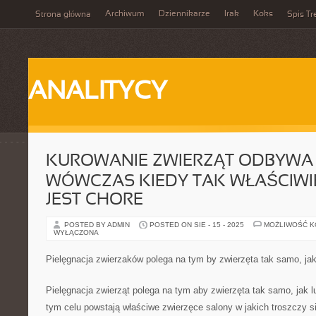
Archiwum
Dziennikarze
Irak
Koks
Strona główna
Spis Tr
ANALITYCY
KUROWANIE ZWIERZĄT ODBYWA 
WÓWCZAS KIEDY TAK WŁAŚCIWI
JEST CHORE
POSTED BY ADMIN
POSTED ON SIE - 15 - 2025
MOŻLIWOŚĆ 
WYŁĄCZONA
Pielęgnacja zwierzaków polega na tym by zwierzęta tak samo, jak 
Pielęgnacja zwierząt polega na tym aby zwierzęta tak samo, jak l
tym celu powstają właściwe zwierzęce salony w jakich troszczy si