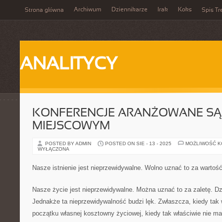
Archiwum
Dziennikarze
Irak
Koks
Strona główna
Spis Tr
ANALITYCY
KONFERENCJE ARANŻOWANE SĄ
MIEJSCOWYM
POSTED BY ADMIN
POSTED ON SIE - 13 - 2025
MOŻLIWOŚĆ 
WYŁĄCZONA
Nasze istnienie jest nieprzewidywalne. Wolno uznać to za wartoś
Nasze życie jest nieprzewidywalne. Można uznać to za zaletę. Dzi
Jednakże ta nieprzewidywalność budzi lęk. Zwłaszcza, kiedy tak w
początku własnej kosztowny życiowej, kiedy tak właściwie nie