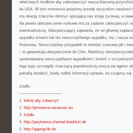
właściwych środków aby zabezpieczyć naszą klarowną przyszłoś
do USA. W tym momencie jesteśmy przede wszystkim narażeni na
ma okazję znacznie obniżyć opisującą nas stopę życiową, a nawe
Na pewno ubezpieczenie nurkowe ma za zadanie zabezpieczyć na
ewentualnością. Ubezpieczający zapewnia, że od głównej zapłacon
wypadku śmierci lub też nieszczęśliwego wypadku, my i nasza r
finansowy. Nieszczęśliwy przypadek to również czasowa jak i trw
– to gwarantują ubezpieczenie do Chin. Niektórzy ubezpieczyciele 
spowodowaną nieszczęśliwym wypadkiem i śmierć z oczywistych
tego typy szczegóły znaczącą popularnością cieszą się agenci ub
potrafią doradzić, kiedy natłok informacji sprawia, że czujemy się
źródło:
———————————
1.
kliknij aby zobaczyć
2.
http://provence-vacances.eu
3.
źródło
4.
http://psytrance-channel-frankfurt.de
5.
http://qigong-hb.de