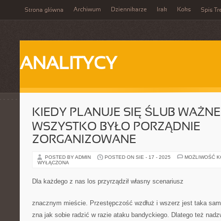
Archiwum
Dziennikarze
Irak
Koks
Strona główna
Spis Tr
ANALITYCY
KIEDY PLANUJE SIĘ ŚLUB WAŻNE 
WSZYSTKO BYŁO PORZĄDNIE
ZORGANIZOWANE
POSTED BY ADMIN
POSTED ON SIE - 17 - 2025
MOŻLIWOŚĆ 
WYŁĄCZONA
Dla każdego z nas los przyrządził własny scenariusz
znacznym mieście. Przestępczość wzdłuż i wszerz jest taka sam
zna jak sobie radzić w razie ataku bandyckiego. Dlatego też nadz