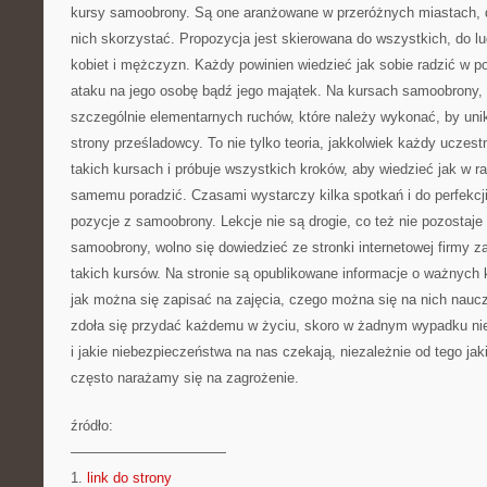
kursy samoobrony. Są one aranżowane w przeróżnych miastach, 
nich skorzystać. Propozycja jest skierowana do wszystkich, do lu
kobiet i mężczyzn. Każdy powinien wiedzieć jak sobie radzić w po
ataku na jego osobę bądź jego majątek. Na kursach samoobrony,
szczególnie elementarnych ruchów, które należy wykonać, by un
strony prześladowcy. To nie tylko teoria, jakkolwiek każdy uczest
takich kursach i próbuje wszystkich kroków, aby wiedzieć jak w r
samemu poradzić. Czasami wystarczy kilka spotkań i do perfekc
pozycje z samoobrony. Lekcje nie są drogie, co też nie pozostaj
samoobrony, wolno się dowiedzieć ze stronki internetowej firmy za
takich kursów. Na stronie są opublikowane informacje o ważnych k
jak można się zapisać na zajęcia, czego można się na nich nauc
zdoła się przydać każdemu w życiu, skoro w żadnym wypadku nie
i jakie niebezpieczeństwa na nas czekają, niezależnie od tego jaki
często narażamy się na zagrożenie.
źródło:
———————————
1.
link do strony