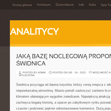
Archiwum
Dziennikarze
Irak
Koks
Strona główna
Spis Tr
ANALITYCY
JAKĄ BAZĘ NOCLEGOWĄ PROPO
ŚWIDNICA
POSTED BY ADMIN
POSTED ON SIE - 18 - 2025
MOŻLIWOŚĆ 
WYŁĄCZONA
Świdnica przyciąga od dawna turystów, którzy cenią miejsca z w
niepowtarzalną atmosferą. Miasto potrafi zaskoczyć zarówno liczn
klimatem ułatwiającym wygodne zwiedzanie. Największą atrakcją j
zachwyca bogatą historią, a spacer po zabytkowym rynku pozwal
czasów i podziwiać pięknie odrestaurowane kamienice. Dużą popu