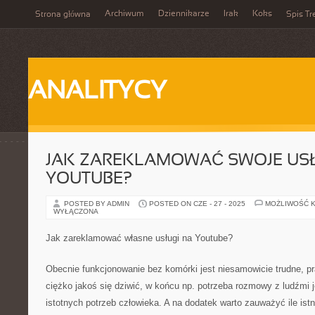
Archiwum
Dziennikarze
Irak
Koks
Strona główna
Spis Tr
ANALITYCY
JAK ZAREKLAMOWAĆ SWOJE USŁ
YOUTUBE?
POSTED BY ADMIN
POSTED ON CZE - 27 - 2025
MOŻLIWOŚĆ 
WYŁĄCZONA
Jak zareklamować własne usługi na Youtube?
Obecnie funkcjonowanie bez komórki jest niesamowicie trudne, p
ciężko jakoś się dziwić, w końcu np. potrzeba rozmowy z ludźmi je
istotnych potrzeb człowieka. A na dodatek warto zauważyć ile ist