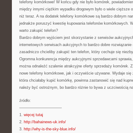
telefony komórkowe! W końcu gdy nie było komórek, powiadomien
między innymi ciężkim wypadku drogowym było o wiele cięższe o
niż teraz. A na dodatek telefony komórkowe są bardzo dobrym na
jednakże poruszyć kwestię kupowania telefonów komórkowych. W 
warto zakupić telefon?
Bardzo dobrym wyjściem jest skorzystanie z serwisów aukcyjnych
internetowych serwisach aukcyjnych to bardzo dobre rozwiązanie 
zasadniczo chcieliby zakupić ten telefon, który cechuje się niez
Ogromna konkurencja między aukcyjnymi sprzedawcami sprawia, 
można odnaleźć szalenie atrakcyjne oferty sprzedaży komórek. Z
nowe telefony komórkowe, jak i oczywiście używane. Wydaje się
która chciałaby kupić komórkę, powinna zastanowić się nad kupn
należy być ostrożnym, bo bardzo różnie to bywa z uczciwością n
źródło:
———————————
1.
więcej tutaj
2.
http://bahainews-uk.info/
3.
http://why-is-the-sky-blue.info/