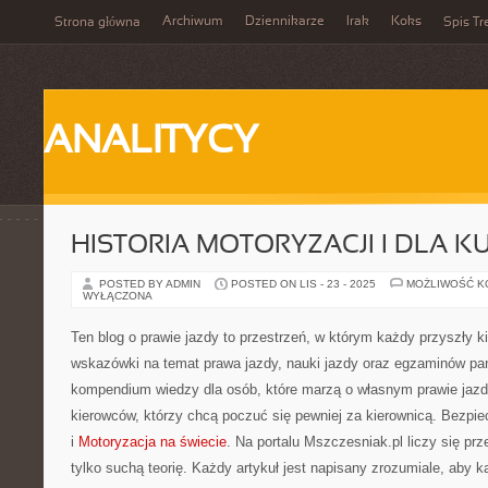
Archiwum
Dziennikarze
Irak
Koks
Strona główna
Spis Tr
ANALITYCY
HISTORIA MOTORYZACJI I DLA 
POSTED BY ADMIN
POSTED ON LIS - 23 - 2025
MOŻLIWOŚĆ 
WYŁĄCZONA
Ten blog o prawie jazdy to przestrzeń, w którym każdy przyszły k
wskazówki na temat prawa jazdy, nauki jazdy oraz egzaminów 
kompendium wiedzy dla osób, które marzą o własnym prawie jazdy
kierowców, którzy chcą poczuć się pewniej za kierownicą. Bezpi
i
Motoryzacja na świecie
. Na portalu Mszczesniak.pl liczy się pr
tylko suchą teorię. Każdy artykuł jest napisany zrozumiale, aby k