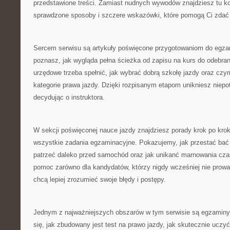
przedstawione treści. Zamiast nudnych wywodów znajdziesz tu ko
sprawdzone sposoby i szczere wskazówki, które pomogą Ci zdać
Sercem serwisu są artykuły poświęcone przygotowaniom do egzami
poznasz, jak wygląda pełna ścieżka od zapisu na kurs do odebran
urzędowe trzeba spełnić, jak wybrać dobrą szkołę jazdy oraz czy
kategorie prawa jazdy. Dzięki rozpisanym etapom unikniesz niep
decydując o instruktora.
W sekcji poświęconej nauce jazdy znajdziesz porady krok po kro
wszystkie zadania egzaminacyjne. Pokazujemy, jak przestać bać s
patrzeć daleko przed samochód oraz jak unikanć marnowania czas
pomoc zarówno dla kandydatów, którzy nigdy wcześniej nie prowadzi
chcą lepiej zrozumieć swoje błędy i postępy.
Jednym z najważniejszych obszarów w tym serwisie są egzaminy
się, jak zbudowany jest test na prawo jazdy, jak skutecznie uczyć