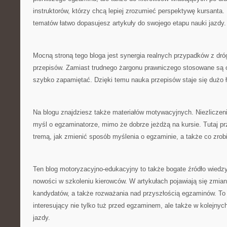
instruktorów, którzy chcą lepiej zrozumieć perspektywę kursanta.
tematów łatwo dopasujesz artykuły do swojego etapu nauki jazdy.
Mocną stroną tego bloga jest synergia realnych przypadków z dr
przepisów. Zamiast trudnego żargonu prawniczego stosowane są 
szybko zapamiętać. Dzięki temu nauka przepisów staje się dużo ł
Na blogu znajdziesz także materiałów motywacyjnych. Niezliczeni
myśl o egzaminatorze, mimo że dobrze jeżdżą na kursie. Tutaj pr
tremą, jak zmienić sposób myślenia o egzaminie, a także co zro
Ten blog motoryzacyjno-edukacyjny to także bogate źródło wiedzy
nowości w szkoleniu kierowców. W artykułach pojawiają się zmia
kandydatów, a także rozważania nad przyszłością egzaminów. To s
interesujący nie tylko tuż przed egzaminem, ale także w kolejnyc
jazdy.