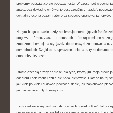
problemy pojawiające się podczas testu. W części poświęconej j
znajdziesz dokładne omówienie poszczególnych zadań, podpowied
dokładnie ocenia egzaminator oraz sposoby opanowania nerwów.
Na tym blogu o prawie jazdy nie brakuje interesujących faktów z
drogowym. Przeczytasz tu o tematach, które są pomijane na zajęc
zmęczenia i emocji na styl jazdy, dobre nawyki za kierownicą cz
samochodach. Dzięki temu uprawnienia nie są tu tylko dokumente
etapu niezależności.
Istotną częścią strony są treści dla tych, którzy już mają prawo 
odebraniu dokumentu czuje się nadal niepewnie. Dlatego na tej st
jak krok po kroku budować pewność siebie, jak zaplanować pierw
jak nie nabierać złych nawyków.
Serwis adresowany jest nie tylko do osób w wieku 18–25 lat przy
pierwszego egzaminu, ale także do kierowców wracających po dłu