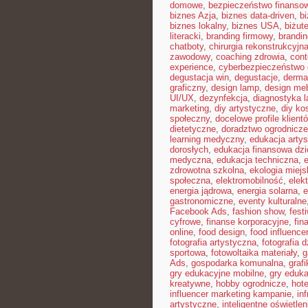
domowe
,
bezpieczeństwo finansow
biznes Azja
,
biznes data-driven
,
b
biznes lokalny
,
biznes USA
,
biżut
literacki
,
branding firmowy
,
brandin
chatboty
,
chirurgia rekonstrukcyjn
zawodowy
,
coaching zdrowia
,
con
experience
,
cyberbezpieczeństwo
degustacja win
,
degustacje
,
derma
graficzny
,
design lamp
,
design meb
UI/UX
,
dezynfekcja
,
diagnostyka l
marketing
,
diy artystyczne
,
diy ko
społeczny
,
docelowe profile klient
dietetyczne
,
doradztwo ogrodnicze
learning medyczny
,
edukacja arty
dorosłych
,
edukacja finansowa dzi
medyczna
,
edukacja techniczna
,
zdrowotna szkolna
,
ekologia miejs
społeczna
,
elektromobilność
,
elek
energia jądrowa
,
energia solarna
,
e
gastronomiczne
,
eventy kulturalne
Facebook Ads
,
fashion show
,
fest
cyfrowe
,
finanse korporacyjne
,
fin
online
,
food design
,
food influence
fotografia artystyczna
,
fotografia 
sportowa
,
fotowoltaika materiały
,
g
Ads
,
gospodarka komunalna
,
graf
gry edukacyjne mobilne
,
gry eduka
kreatywne
,
hobby ogrodnicze
,
hot
influencer marketing kampanie
,
in
artystyczne
,
inteligentne oświetlen