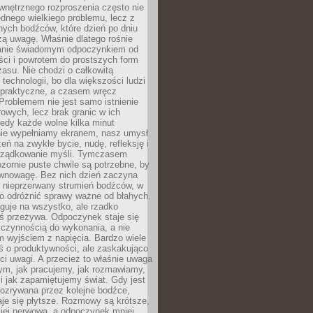
wnętrznego rozproszenia często nie
ednego wielkiego problemu, lecz z
nych bodźców, które dzień po dniu
ą uwagę. Właśnie dlatego rośnie
anie świadomym odpoczynkiem od
ści i powrotem do prostszych form
asu. Nie chodzi o całkowitą
 technologii, bo dla większości ludzi
iepraktyczne, a czasem wręcz
Problemem nie jest samo istnienie
rowych, lecz brak granic w ich
edy każde wolne kilka minut
ie wypełniamy ekranem, nasz umysł
zeń na zwykłe bycie, nudę, refleksję i
rządkowanie myśli. Tymczasem
ozornie puste chwile są potrzebne, by
wnowagę. Bez nich dzień zaczyna
 nieprzerwany strumień bodźców, w
no odróżnić sprawy ważne od błahych.
guje na wszystko, ale rzadko
ś przeżywa. Odpoczynek staje się
 czynnością do wykonania, a nie
 wyjściem z napięcia. Bardzo wiele
ś o produktywności, ale zaskakująco
ci uwagi. A przecież to właśnie uwaga
ym, jak pracujemy, jak rozmawiamy,
i jak zapamiętujemy świat. Gdy jest
rozrywana przez kolejne bodźce,
je się płytsze. Rozmowy są krótsze,
ziej nerwowa, a odpoczynek mniej