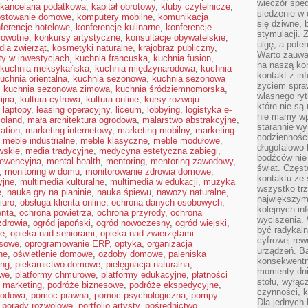
wieczór spę
kancelaria podatkowa
,
kapitał obrotowy
,
kluby czytelnicze
,
siedzenie w 
stowanie domowe
,
komputery mobilne
,
komunikacja
się dziwne, 
ferencje hotelowe
,
konferencje kulinarne
,
konferencje
stymulacji.
rowotne
,
konkursy artystyczne
,
konsultacje obywatelskie
,
ulgę, a pote
dla zwierząt
,
kosmetyki naturalne
,
krajobraz publiczny
,
Warto zauważ
ty w inwestycjach
,
kuchnia francuska
,
kuchnia fusion
,
na naszą kon
kuchnia meksykańska
,
kuchnia międzynarodowa
,
kuchnia
kontakt z in
uchnia orientalna
,
kuchnia sezonowa
,
kuchnia sezonowa
życiem spraw
,
kuchnia sezonowa zimowa
,
kuchnia śródziemnomorska
,
własnego ry
ijna
,
kultura cyfrowa
,
kultura online
,
kursy rozwoju
które nie są
,
laptopy
,
leasing operacyjny
,
liceum
,
lobbying
,
logistyka e-
nie mamy wp
oland
,
mała architektura ogrodowa
,
malarstwo abstrakcyjne
,
starannie w
ation
,
marketing internetowy
,
marketing mobilny
,
marketing
codzienności
,
meble industrialne
,
meble klasyczne
,
meble modułowe
,
długofalowo
wskie
,
media tradycyjne
,
medycyna estetyczna zabiegi
,
bodźców nie
ewencyjna
,
mental health
,
mentoring
,
mentoring zawodowy
,
świat. Częs
,
monitoring w domu
,
monitorowanie zdrowia domowe
,
kontaktu ze 
yjne
,
multimedia kulturalne
,
multimedia w edukacji
,
muzyka
wszystko tr
e
,
nauka gry na pianinie
,
nauka śpiewu
,
nawozy naturalne
,
największym
iuro
,
obsługa klienta online
,
ochrona danych osobowych
,
kolejnych in
nta
,
ochrona powietrza
,
ochrona przyrody
,
ochrona
wyciszenia.
zdrowia
,
ogród japoński
,
ogród nowoczesny
,
ogród wiejski
,
być radykaln
ie
,
opieka nad seniorami
,
opieka nad zwierzętami
cyfrowej rew
esowe
,
oprogramowanie ERP
,
optyka
,
organizacja
urządzeń. Ba
ne
,
oświetlenie domowe
,
ozdoby domowe
,
paleniska
konsekwentn
ing
,
piekarnictwo domowe
,
pielęgnacja naturalna
,
momenty dnia
owe
,
platformy chmurowe
,
platformy edukacyjne
,
płatności
stołu, wyłąc
 marketing
,
podróże biznesowe
,
podróże ekspedycyjne
,
czynności, 
rodowa
,
pomoc prawna
,
pomoc psychologiczna
,
pompy
Dla jednych 
,
porady rozwojowe
,
portfolio artysty
,
pośrednictwo