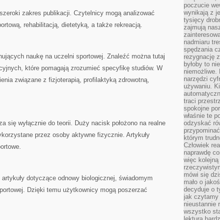
poczucie we
wynikają z j
szeroki zakres publikacji. Czytelnicy mogą analizować
tysięcy drob
rtową, rehabilitacją, dietetyką, a także rekreacją.
zajmują nasz
zainteresow
nadmiaru tre
spędzania cz
nujących naukę na uczelni sportowej. Znaleźć można tutaj
rezygnację z
byłoby to n
cyjnych, które pomagają zrozumieć specyfikę studiów. W
niemożliwe. 
narzędzi cyf
nia związane z fizjoterapią, profilaktyką zdrowotną,
używaniu. Ki
automatyczn
traci przestr
spokojne po
właśnie te p
 się wyłącznie do teorii. Duży nacisk położono na realne
odzyskać ró
przypominać
ykorzystane przez osoby aktywne fizycznie. Artykuły
którym trud
Człowiek rea
portowe.
naprawdę co
więc kolejną
rzeczywistym
mówi się dzi
ię artykuły dotyczące odnowy biologicznej, świadomym
mało o jakoś
decyduje o t
 sportowej. Dzięki temu użytkownicy mogą poszerzać
jak czytamy 
nieustannie 
wszystko sta
lektura bard