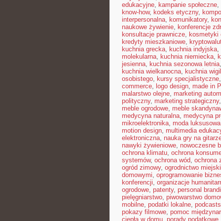
edukacyjne
,
kampanie społeczne
,
know-how
,
kodeks etyczny
,
kompo
interpersonalna
,
komunikatory
,
kon
naukowe żywienie
,
konferencje zd
konsultacje prawnicze
,
kosmetyki 
kredyty mieszkaniowe
,
kryptowalu
kuchnia grecka
,
kuchnia indyjska
,
molekularna
,
kuchnia niemiecka
,
k
jesienna
,
kuchnia sezonowa letnia
kuchnia wielkanocna
,
kuchnia wigil
osobistego
,
kursy specjalistyczne
commerce
,
logo design
,
made in P
malarstwo olejne
,
marketing autom
polityczny
,
marketing strategiczny
meble ogrodowe
,
meble skandyna
medycyna naturalna
,
medycyna pr
mikroelektronika
,
moda luksusowa
motion design
,
multimedia edukac
elektroniczna
,
nauka gry na gitarz
nawyki żywieniowe
,
nowoczesne b
ochrona klimatu
,
ochrona konsume
systemów
,
ochrona wód
,
ochrona 
ogród zimowy
,
ogrodnictwo miejsk
domowymi
,
oprogramowanie bizn
konferencji
,
organizacje humanitar
ogrodowe
,
patenty
,
personal brand
pielęgniarstwo
,
piwowarstwo dom
mobilne
,
podatki lokalne
,
podcasts
pokazy filmowe
,
pomoc międzyna
ciepła w domu
,
porady podatkowe