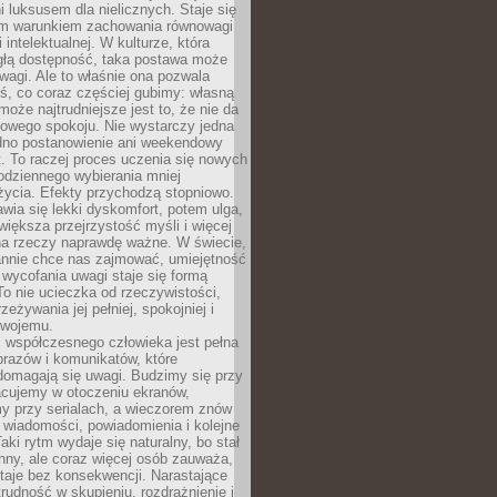
 luksusem dla nielicznych. Staje się
m warunkiem zachowania równowagi
 intelektualnej. W kulturze, która
ągłą dostępność, taka postawa może
agi. Ale to właśnie ona pozwala
ś, co coraz częściej gubimy: własną
oże najtrudniejsze jest to, że nie da
towego spokoju. Nie wystarczy jedna
edno postanowienie ani weekendowy
. To raczej proces uczenia się nowych
odziennego wybierania mniej
życia. Efekty przychodzą stopniowo.
awia się lekki dyskomfort, potem ulga,
iększa przejrzystość myśli i więcej
na rzeczy naprawdę ważne. W świecie,
annie chce nas zajmować, umiejętność
wycofania uwagi staje się formą
 To nie ucieczka od rzeczywistości,
zeżywania jej pełniej, spokojniej i
swojemu.
 współczesnego człowieka jest pełna
razów i komunikatów, które
domagają się uwagi. Budzimy się przy
racujemy w otoczeniu ekranów,
 przy serialach, a wieczorem znów
wiadomości, powiadomienia i kolejne
aki rytm wydaje się naturalny, bo stał
hny, ale coraz więcej osób zauważa,
taje bez konsekwencji. Narastające
rudność w skupieniu, rozdrażnienie i