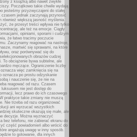
dzony z książką albo nawet zwykłe
ciszy. Początkowo takie chwile wydają
bo jesteśmy przyzwyczajeni do stałej
 Z czasem jednak zaczynają przynosić
m również większą jasność myślenia.
yć, że przesyt treści wpływa nie tylko
centrację, ale też na emocje. Ciągły
formacjami, opiniami, sporami i cudzym
ia, że łatwo tracimy poczucie
tmu. Zaczynamy reagować na nastroje,
 nasze, martwić się sprawami, na które
ływu, oraz porównywać się do
yselekcjonowanych obrazów cudzej
. To obciążenie bywa subtelne, ale
 bardzo męczące. Ograniczenie liczby
 oznacza więc zamknięcia się na
to oznacza po prostu odzyskanie
sobą i nauczenie się, że nie na
zeba reagować od razu. Czasem
 luksusem nie jest dostęp do
formacji, lecz prawo do ich czasowego
 W praktyce takie zmiany nie muszą
e. Nie trzeba od razu organizować
olucji ani wyrzucać wszystkich
rdziej skuteczne okazują się małe, ale
e decyzje. Można wyznaczyć
 bez telefonu, nie zabierać ekranu do
zyć część powiadomień albo wrócić do
które angażują uwagę w inny sposób.
będzie to gotowanie, dla innych