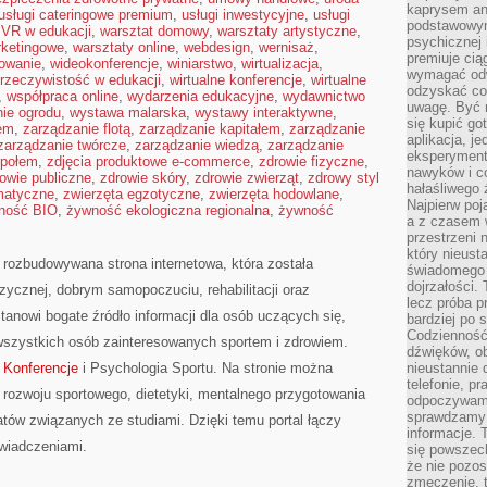
kaprysem ani
usługi cateringowe premium
,
usługi inwestycyjne
,
usługi
podstawowy
,
VR w edukacji
,
warsztat domowy
,
warsztaty artystyczne
,
psychicznej i
rketingowe
,
warsztaty online
,
webdesign
,
wernisaż
,
premiuje ci
mowanie
,
wideokonferencje
,
winiarstwo
,
wirtualizacja
,
wymagać odw
 rzeczywistość w edukacji
,
wirtualne konferencje
,
wirtualne
odzyskać co
,
współpraca online
,
wydarzenia edukacyjne
,
wydawnictwo
uwagę. Być m
ie ogrodu
,
wystawa malarska
,
wystawy interaktywne
,
się kupić go
rem
,
zarządzanie flotą
,
zarządzanie kapitałem
,
zarządzanie
aplikacja, j
zarządzanie twórcze
,
zarządzanie wiedzą
,
zarządzanie
eksperyment
społem
,
zdjęcia produktowe e-commerce
,
zdrowie fizyczne
,
nawyków i c
owie publiczne
,
zdrowie skóry
,
zdrowie zwierząt
,
zdrowy styl
hałaśliwego 
matyczne
,
zwierzęta egzotyczne
,
zwierzęta hodowlane
,
Najpierw poj
ność BIO
,
żywność ekologiczna regionalna
,
żywność
a z czasem w
przestrzeni 
który nieust
 rozbudowywana strona internetowa, która została
świadomego 
dojrzałości.
zycznej, dobrym samopoczuciu, rehabilitacji oraz
lecz próba pr
tanowi bogate źródło informacji dla osób uczących się,
bardziej po 
Codzienność
szystkich osób zainteresowanych sportem i zdrowiem.
dźwięków, ob
 Konferencje
i Psychologia Sportu. Na stronie można
nieustannie 
telefonie, p
e rozwoju sportowego, dietetyki, mentalnego przygotowania
odpoczywamy
sprawdzamy 
matów związanych ze studiami. Dzięki temu portal łączy
informacje. T
wiadczeniami.
się powszec
że nie pozos
zmęczenie, t