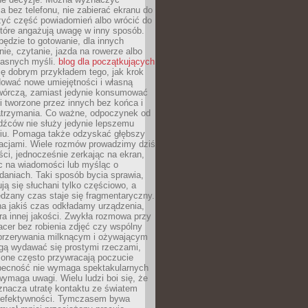
 bez telefonu, nie zabierać ekranu do
zyć część powiadomień albo wrócić do
które angażują uwagę w inny sposób.
będzie to gotowanie, dla innych
ie, czytanie, jazda na rowerze albo
łasnych myśli.
blog dla początkujących
ę dobrym przykładem tego, jak krok
dować nowe umiejętności i własną
twórczą, zamiast jedynie konsumować
i tworzone przez innych bez końca i
zatrzymania. Co ważne, odpoczynek od
dźców nie służy jedynie lepszemu
u. Pomaga także odzyskać głębszy
lacjami. Wiele rozmów prowadzimy dziś
ci, jednocześnie zerkając na ekran,
c na wiadomości lub myśląc o
daniach. Taki sposób bycia sprawia,
ują się słuchani tylko częściowo, a
dzany czas staje się fragmentaryczny.
na jakiś czas odkładamy urządzenia,
era innej jakości. Zwykła rozmowa przy
acer bez robienia zdjęć czy wspólny
 przerywania milknącym i ożywającym
ą wydawać się prostymi rzeczami,
 one często przywracają poczucie
Obecność nie wymaga spektakularnych
wymaga uwagi. Wielu ludzi boi się, że
znacza utratę kontaktu ze światem
 efektywności. Tymczasem bywa