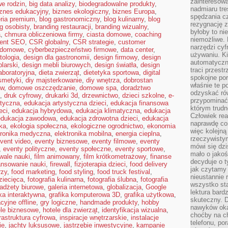
zainteresow
e rodzin
,
big data analizy
,
biodegradowalne produkty
,
nadmiaru tre
iznes edukacyjny
,
biznes ekologiczny
,
biznes Europa
,
spędzania cz
eria premium
,
blog gastronomiczny
,
blog kulinarny
,
blog
rezygnację z
g osobisty
,
branding restauracji
,
branding wizualny
,
byłoby to n
a
,
chmura obliczeniowa firmy
,
ciasta domowe
,
coaching
niemożliwe. 
tent SEO
,
CSR globalny
,
CSR strategie
,
customer
narzędzi cyf
 domowe
,
cyberbezpieczeństwo firmowe
,
data center
,
używaniu. Ki
tologia
,
design dla gastronomii
,
design firmowy
,
design
automatyczn
larski
,
design mebli biurowych
,
design światła
,
design
traci przestr
aboratoryjna
,
dieta zwierząt
,
dietetyka sportowa
,
digital
spokojne po
smetyki
,
diy majsterkowanie
,
diy wnętrza
,
dobrostan
właśnie te p
ów
,
domowe oszczędzanie
,
domowe spa
,
doradztwo
odzyskać ró
,
druk cyfrowy
,
drukarki 3d
,
drzewnictwo
,
dzieci szkolne
,
e-
przypominać
styczna
,
edukacja artystyczna dzieci
,
edukacja finansowa
którym trud
eci
,
edukacja hybrydowa
,
edukacja klimatyczna
,
edukacja
Człowiek rea
edukacja zawodowa
,
edukacja zdrowotna dzieci
,
edukacja
naprawdę co
ka
,
ekologia społeczna
,
ekologiczne ogrodnictwo
,
ekonomia
więc kolejną
tronika medyczna
,
elektronika mobilna
,
energia cieplna
,
rzeczywistym
vent video
,
eventy biznesowe
,
eventy filmowe
,
eventy
mówi się dzi
,
eventy polityczne
,
eventy społeczne
,
eventy sportowe
,
mało o jakoś
iwale nauki
,
film animowany
,
film krótkometrażowy
,
finanse
decyduje o t
ansowanie nauki
,
firewall
,
fizjoterapia dzieci
,
food delivery
jak czytamy 
rzy
,
food marketing
,
food styling
,
food truck festival
,
nieustannie 
dziecięca
,
fotografia kulinarna
,
fotografia ślubna
,
fotografia
wszystko sta
adżety biurowe
,
galeria internetowa
,
globalizacja
,
Google
lektura bard
ika interaktywna
,
grafika komputerowa 3D
,
grafika użytkowa
,
skuteczny. D
cyjne offline
,
gry logiczne
,
handmade produkty
,
hobby
nawyków oka
ele biznesowe
,
hotele dla zwierząt
,
identyfikacja wizualna
,
choćby na c
frastruktura cyfrowa
,
inspiracje wnętrzarskie
,
instalacje
telefonu, po
ie
,
jachty luksusowe
,
jastrzębie inwestycyjne
,
kampanie