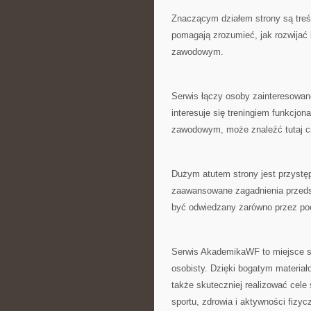
Znaczącym działem strony są treś
pomagają zrozumieć, jak rozwijać
zawodowym.
Serwis łączy osoby zainteresowan
interesuje się treningiem funkcjo
zawodowym, może znaleźć tutaj ci
Dużym atutem strony jest przystę
zaawansowane zagadnienia przeds
być odwiedzany zarówno przez poc
Serwis AkademikaWF to miejsce st
osobisty. Dzięki bogatym materia
także skuteczniej realizować cele
sportu, zdrowia i aktywności fizyc