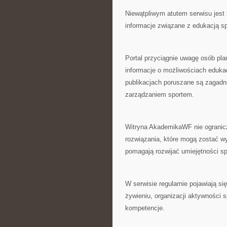
Niewątpliwym atutem serwisu jest 
informacje związane z edukacją spo
Portal przyciągnie uwagę osób pla
informacje o możliwościach eduka
publikacjach poruszane są zagadnie
zarządzaniem sportem.
Witryna AkademikaWF nie ogranicza
rozwiązania, które mogą zostać w
pomagają rozwijać umiejętności s
W serwisie regularnie pojawiają s
żywieniu, organizacji aktywności
kompetencje.