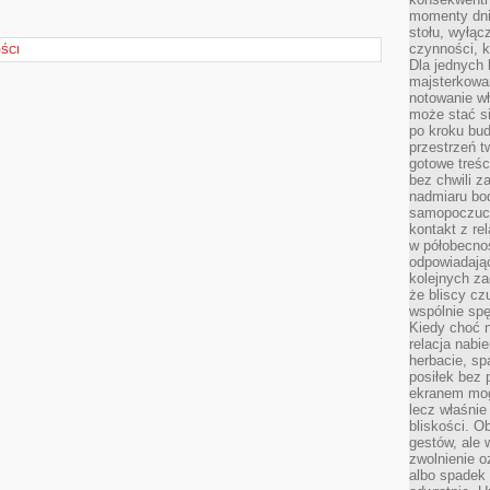
momenty dnia
stołu, wyłąc
czynności, 
ŚCI
Dla jednych 
majsterkowan
notowanie w
może stać si
po kroku bu
przestrzeń 
gotowe treśc
bez chwili 
nadmiaru bo
samopoczuci
kontakt z re
w półobecnoś
odpowiadają
kolejnych za
że bliscy cz
wspólnie spę
Kiedy choć 
relacja nabi
herbacie, sp
posiłek bez
ekranem mog
lecz właśnie
bliskości. 
gestów, ale 
zwolnienie o
albo spadek