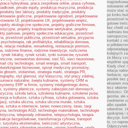
majsterkowan
,
praca hybrydowa
,
praca zespołowa online
,
prasa cyfrowa
,
notowanie w
spadkowe
,
private equity
,
produkcja muzyczna
,
produkcja
może stać si
produkty bez laktozy
,
produkty tradycyjne
,
produkty
po kroku bu
ektowanie graficzne
,
projektowanie ogrodzeń
,
projektowanie
przestrzeń 
ktowanie UI
,
projektowanie UX
,
projektowanie wnętrz
,
gotowe treśc
rojekty ekologiczne społeczne
,
projekty graficzne firmowe
,
bez chwili 
estycyjne
,
projekty krajobrazowe wertykalne
,
projekty
nadmiaru bo
ekty parkowe
,
projekty społeczne edukacyjne
,
przestrzeń
samopoczuci
na
,
przestrzeń publiczna
,
przestrzeń wirtualna
,
przyjazna
kontakt z re
,
psychoterapia
,
rak profilaktyka
,
rehabilitacja domowa
,
w półobecnoś
we
,
relacje medialne
,
remarketing
,
restauracje premium
,
odpowiadają
na
,
rodzinne finanse
,
rodzinne inwestycje
,
rozliczenia
kolejnych za
,
rynek lokalny
,
rynek sztuki
,
rynki surowców
,
rysunek
że bliscy cz
hniczne
,
serowarstwo domowe
,
sieć 5G
,
sieci neuronowe
,
wspólnie spę
mart city technologie
,
smart energia
,
smart transport
,
Kiedy choć 
etworkingowe biznesowe
,
sprzęt medyczny przenośny
,
relacja nabi
ie głosem
,
stolarstwo
,
strategia marki
,
strategia PR
,
herbacie, sp
otography
,
styl glamour
,
styl klasyczny
,
styl pracy zdalnej
,
posiłek bez
surowce naturalne
,
święta kulinarne
,
systemy CRM w
ekranem mog
systemy ERP w firmie
,
systemy inteligentnego domu
,
lecz właśnie
e
,
systemy płatnicze
,
systemy zabezpieczeń domowych
,
bliskości. 
uzyczna
,
szkoła tańca
,
szkolenia kulinarne
,
szkolenie psów
,
gestów, ale 
encja w kulturze
,
sztuka cyfrowa
,
sztuka gotowania
,
sztuka
zwolnienie o
acji
,
sztuka uliczna
,
sztuka uliczna murale
,
sztuka
albo spadek
wa
,
sztuka w internecie
,
taniec nowoczesny
,
taras
,
targi
odwrotnie. U
czna
,
technologie AGD
,
technologie materiałowe
,
technologie
spokojniej i
listyczna
,
teleporady zdrowotne
,
telepsychologia
,
terapia
decyzje, koń
nsakcje bezgotówkowe
,
transformacja cyfrowa
,
transport
to, co napra
y
,
turystyka ekstremalna
,
twórczość artystyczna
,
Odpoczynek o
zpieczenia zdrowotne prywatne
,
umowy handlowe
,
uroda