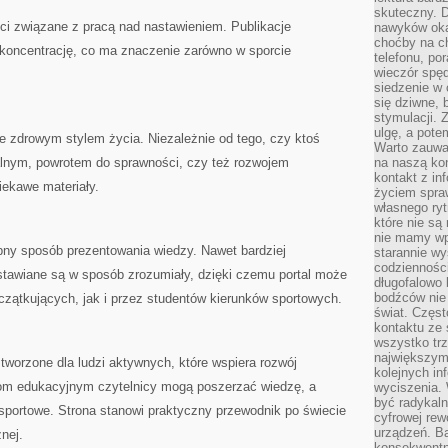
skuteczny. D
ci związane z pracą nad nastawieniem. Publikacje
nawyków oka
choćby na c
 koncentrację, co ma znaczenie zarówno w sporcie
telefonu, po
wieczór spę
siedzenie w 
się dziwne, 
stymulacji.
ulgę, a pote
e zdrowym stylem życia. Niezależnie od tego, czy ktoś
Warto zauważ
nalnym, powrotem do sprawności, czy też rozwojem
na naszą kon
kontakt z in
ekawe materiały.
życiem spraw
własnego ry
które nie są
nie mamy wp
pny sposób prezentowania wiedzy. Nawet bardziej
starannie w
codzienności
tawiane są w sposób zrozumiały, dzięki czemu portal może
długofalowo
bodźców nie
zątkujących, jak i przez studentów kierunków sportowych.
świat. Częs
kontaktu ze 
wszystko tr
największym
worzone dla ludzi aktywnych, które wspiera rozwój
kolejnych in
łom edukacyjnym czytelnicy mogą poszerzać wiedzę, a
wyciszenia.
być radykaln
 sportowe. Strona stanowi praktyczny przewodnik po świecie
cyfrowej rew
urządzeń. Ba
znej.
konsekwentn