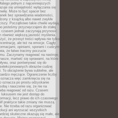
latego jednym z najcenniejszych
zuje się umiejętność wyłączania się
hwilę. Może to być spacer bez
ranek bez sprawdzania wiadomości,
dzony z książką albo nawet zwykłe
ciszy. Początkowo takie chwile wydają
bo jesteśmy przyzwyczajeni do stałej
 Z czasem jednak zaczynają przynosić
m również większą jasność myślenia.
yć, że przesyt treści wpływa nie tylko
centrację, ale też na emocje. Ciągły
formacjami, opiniami, sporami i cudzym
ia, że łatwo tracimy poczucie
tmu. Zaczynamy reagować na nastroje,
 nasze, martwić się sprawami, na które
ływu, oraz porównywać się do
yselekcjonowanych obrazów cudzej
. To obciążenie bywa subtelne, ale
 bardzo męczące. Ograniczenie liczby
 oznacza więc zamknięcia się na
to oznacza po prostu odzyskanie
sobą i nauczenie się, że nie na
zeba reagować od razu. Czasem
 luksusem nie jest dostęp do
formacji, lecz prawo do ich czasowego
 W praktyce takie zmiany nie muszą
e. Nie trzeba od razu organizować
olucji ani wyrzucać wszystkich
rdziej skuteczne okazują się małe, ale
e decyzje. Można wyznaczyć