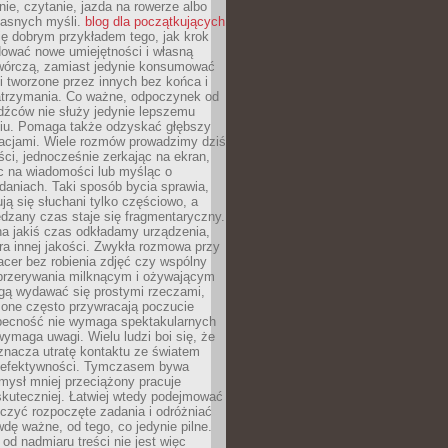
ie, czytanie, jazda na rowerze albo
łasnych myśli.
blog dla początkujących
ę dobrym przykładem tego, jak krok
dować nowe umiejętności i własną
twórczą, zamiast jedynie konsumować
i tworzone przez innych bez końca i
zatrzymania. Co ważne, odpoczynek od
dźców nie służy jedynie lepszemu
u. Pomaga także odzyskać głębszy
lacjami. Wiele rozmów prowadzimy dziś
ci, jednocześnie zerkając na ekran,
c na wiadomości lub myśląc o
daniach. Taki sposób bycia sprawia,
ują się słuchani tylko częściowo, a
dzany czas staje się fragmentaryczny.
na jakiś czas odkładamy urządzenia,
era innej jakości. Zwykła rozmowa przy
acer bez robienia zdjęć czy wspólny
 przerywania milknącym i ożywającym
ą wydawać się prostymi rzeczami,
 one często przywracają poczucie
Obecność nie wymaga spektakularnych
wymaga uwagi. Wielu ludzi boi się, że
znacza utratę kontaktu ze światem
 efektywności. Tymczasem bywa
mysł mniej przeciążony pracuje
 skuteczniej. Łatwiej wtedy podejmować
czyć rozpoczęte zadania i odróżniać
wdę ważne, od tego, co jedynie pilne.
d nadmiaru treści nie jest więc