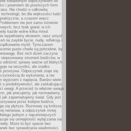
anie świadomym odpoczynkiem od
ści i powrotem do prostszych form
asu. Nie chodzi o całkowitą
 technologii, bo dla większości ludzi
iepraktyczne, a czasem wręcz
Problemem nie jest samo istnienie
rowych, lecz brak granic w ich
edy każde wolne kilka minut
ie wypełniamy ekranem, nasz umysł
zeń na zwykłe bycie, nudę, refleksję i
rządkowanie myśli. Tymczasem
ozornie puste chwile są potrzebne, by
wnowagę. Bez nich dzień zaczyna
 nieprzerwany strumień bodźców, w
no odróżnić sprawy ważne od błahych.
guje na wszystko, ale rzadko
ś przeżywa. Odpoczynek staje się
 czynnością do wykonania, a nie
 wyjściem z napięcia. Bardzo wiele
ś o produktywności, ale zaskakująco
ci uwagi. A przecież to właśnie uwaga
ym, jak pracujemy, jak rozmawiamy,
i jak zapamiętujemy świat. Gdy jest
rozrywana przez kolejne bodźce,
je się płytsze. Rozmowy są krótsze,
ziej nerwowa, a odpoczynek mniej
latego jednym z najcenniejszych
zuje się umiejętność wyłączania się
hwilę. Może to być spacer bez
ranek bez sprawdzania wiadomości,