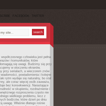
SCRIBE
FACEBOOK
TWITTER
 współczesnego człowieka jest pełna
razów i komunikatów, które
domagają się uwagi. Budzimy się przy
racujemy w otoczeniu ekranów,
 przy serialach, a wieczorem znów
wiadomości, powiadomienia i kolejne
aki rytm wydaje się naturalny, bo stał
hny, ale coraz więcej osób zauważa,
taje bez konsekwencji. Narastające
rudność w skupieniu, rozdrażnienie i
wnętrznego rozproszenia często nie
ednego wielkiego problemu, lecz z
nych bodźców, które dzień po dniu
ą uwagę. Właśnie dlatego rośnie