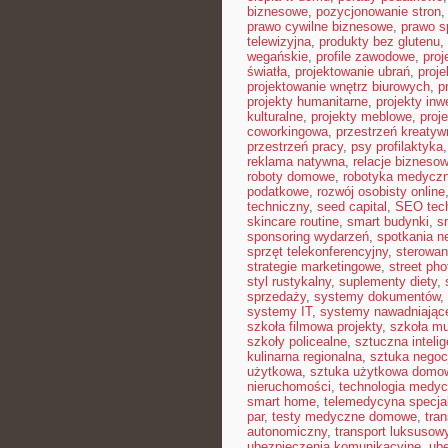
biznesowe
,
pozycjonowanie stron
prawo cywilne biznesowe
,
prawo 
telewizyjna
,
produkty bez glutenu
,
wegańskie
,
profile zawodowe
,
proj
światła
,
projektowanie ubrań
,
proje
projektowanie wnętrz biurowych
,
p
projekty humanitarne
,
projekty inw
kulturalne
,
projekty meblowe
,
proj
coworkingowa
,
przestrzeń kreatyw
przestrzeń pracy
,
psy profilaktyka
reklama natywna
,
relacje bizneso
roboty domowe
,
robotyka medycz
podatkowe
,
rozwój osobisty online
techniczny
,
seed capital
,
SEO tec
skincare routine
,
smart budynki
,
s
sponsoring wydarzeń
,
spotkania n
sprzęt telekonferencyjny
,
sterowan
strategie marketingowe
,
street ph
styl rustykalny
,
suplementy diety
,
sprzedaży
,
systemy dokumentów
,
systemy IT
,
systemy nawadniając
szkoła filmowa projekty
,
szkoła m
szkoły policealne
,
sztuczna intelig
kulinarna regionalna
,
sztuka negocj
użytkowa
,
sztuka użytkowa domo
nieruchomości
,
technologia medy
smart home
,
telemedycyna specja
par
,
testy medyczne domowe
,
tra
autonomiczny
,
transport luksusow
ubezpieczenia komunikacyjne
,
ube