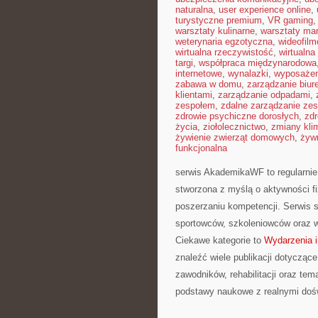
naturalna
,
user experience online
,
turystyczne premium
,
VR gaming
warsztaty kulinarne
,
warsztaty ma
weterynaria egzotyczna
,
wideofil
wirtualna rzeczywistość
,
wirtualna
targi
,
współpraca międzynarodowa
internetowe
,
wynalazki
,
wyposażen
zabawa w domu
,
zarządzanie biu
klientami
,
zarządzanie odpadami
,
zespołem
,
zdalne zarządzanie ze
zdrowie psychiczne dorosłych
,
zdr
życia
,
ziołolecznictwo
,
zmiany kli
żywienie zwierząt domowych
,
żyw
funkcjonalna
serwis AkademikaWF to regularnie
stworzona z myślą o aktywności fi
poszerzaniu kompetencji. Serwis s
sportowców, szkoleniowców oraz w
Ciekawe kategorie to
Wydarzenia i
znaleźć wiele publikacji dotycząc
zawodników, rehabilitacji oraz te
podstawy naukowe z realnymi doś