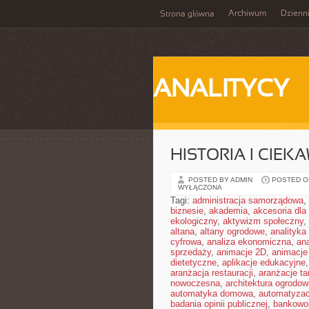
Archiwum
Dzienn
Strona główna
ANALITYCY
HISTORIA I CIEK
POSTED BY ADMIN
POSTED ON
WYŁĄCZONA
Tagi:
administracja samorządowa
,
biznesie
,
akademia
,
akcesoria dl
ekologiczny
,
aktywizm społeczny
,
altana
,
altany ogrodowe
,
analityka
cyfrowa
,
analiza ekonomiczna
,
an
sprzedaży
,
animacje 2D
,
animacje
dietetyczne
,
aplikacje edukacyjne
aranżacja restauracji
,
aranżacje t
nowoczesna
,
architektura ogrodow
automatyka domowa
,
automatyza
badania opinii publicznej
,
bankowo