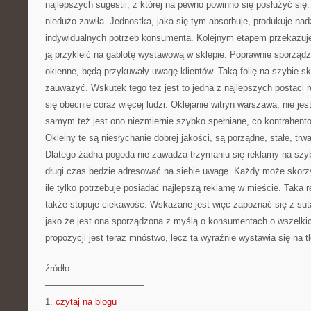
najlepszych sugestii, z której na pewno powinno się posłużyć się
niedużo zawiła. Jednostka, jaka się tym absorbuje, produkuje nad
indywidualnych potrzeb konsumenta. Kolejnym etapem przekazuje 
ją przykleić na gablotę wystawową w sklepie. Poprawnie sporządz
okienne, będą przykuwały uwagę klientów. Taką folię na szybie skl
zauważyć. Wskutek tego też jest to jedna z najlepszych postaci 
się obecnie coraz więcej ludzi. Oklejanie witryn warszawa, nie j
samym też jest ono niezmiernie szybko spełniane, co kontrahent
Okleiny te są niesłychanie dobrej jakości, są porządne, stałe, trw
Dlatego żadna pogoda nie zawadza trzymaniu się reklamy na szyb
długi czas będzie adresować na siebie uwagę. Każdy może skorzys
ile tylko potrzebuje posiadać najlepszą reklamę w mieście. Taka r
także stopuje ciekawość. Wskazane jest więc zapoznać się z sutą 
jako że jest ona sporządzona z myślą o konsumentach o wszelki
propozycji jest teraz mnóstwo, lecz ta wyraźnie wystawia się na tl
źródło:
———————————
1.
czytaj na blogu