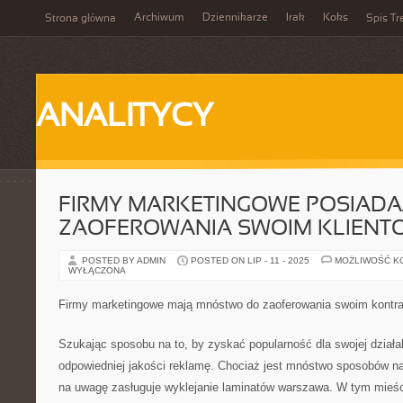
Archiwum
Dziennikarze
Irak
Koks
Strona główna
Spis Tr
ANALITYCY
FIRMY MARKETINGOWE POSIADA
ZAOFEROWANIA SWOIM KLIENT
POSTED BY ADMIN
POSTED ON LIP - 11 - 2025
MOŻLIWOŚĆ K
WYŁĄCZONA
Firmy marketingowe mają mnóstwo do zaoferowania swoim kontr
Szukając sposobu na to, by zyskać popularność dla swojej działa
odpowiedniej jakości reklamę. Chociaż jest mnóstwo sposobów na
na uwagę zasługuje wyklejanie laminatów warszawa. W tym mieści