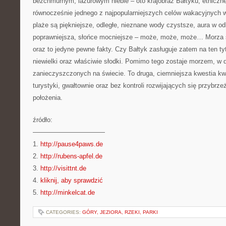
bezchmurnym, lazurowym niebie – oto krajobraz Bałtyku, etniczn
równocześnie jednego z najpopularniejszych celów wakacyjnych 
plaże są piękniejsze, odległe, nieznane wody czystsze, aura w o
poprawniejsza, słońce mocniejsze – może, może, może… Morza są
oraz to jedyne pewne fakty. Czy Bałtyk zasługuje zatem na ten tyt
niewielki oraz właściwie słodki. Pomimo tego zostaje morzem, w 
zanieczyszczonych na świecie. To druga, ciemniejsza kwestia kw
turystyki, gwałtownie oraz bez kontroli rozwijających się przybrz
położenia.
źródło:
———————————
1.
http://pause4paws.de
2.
http://rubens-apfel.de
3.
http://visittnt.de
4.
kliknij, aby sprawdzić
5.
http://minkelcat.de
CATEGORIES:
GÓRY, JEZIORA, RZEKI, PARKI