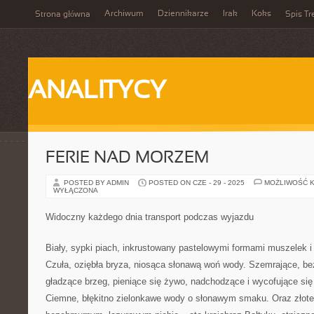
Archiwum
Dziennikarze
Irak
Koks
Strona główna
Spis Tr
ANALITYCY
FERIE NAD MORZEM
POSTED BY ADMIN
POSTED ON CZE - 29 - 2025
MOŻLIWOŚĆ 
WYŁĄCZONA
Widoczny każdego dnia transport podczas wyjazdu
Biały, sypki piach, inkrustowany pastelowymi formami muszelek
Czuła, oziębła bryza, niosąca słonawą woń wody. Szemrające, bezt
gładzące brzeg, pieniące się żywo, nadchodzące i wycofujące si
Ciemne, błękitno zielonkawe wody o słonawym smaku. Oraz złote