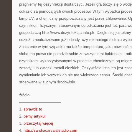
pragniemy tej dezynfekcji dostarczyć. Jeżeli gra toczy się o wodę
odkazić za pomocą tych dwóch procesów. W tym wypadku proces 
lamp UV, a chemiczny przeprowadzany jest przez chlorowanie. O
czynnikiem fizycznym stosowanym do odkażania jest też para w
gospodarczą http://www.dezynfekcja.info.pl/. Dzięki niej jesteśmy
odzież, zneutralizowane już odpady, czy rozmaitego rodzaju wypo
Znaczenie w tym wypadku ma także temperatura, jaką powinniśm
słaba ma prawo nie poradzić sobie ze wszystkimi bakteriami i mi
czynnikami wykorzystywanymi w procesie chemicznym są między
zasady, lub związki metali ciężkich. Oczywiście lista ich jest zn
wymienianie ich wszystkich nie ma większego sensu. Środki che
stosowane w suchym środowisku.
źródło:
———————————
1.
sprawdź to
2.
pełny artykuł
3.
przeczytaj więcej
4.
http://sandracarvajalstudio.com