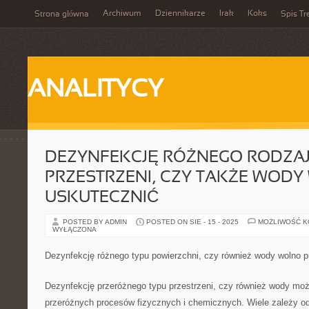
Archiwum
Dziennikarze
Irak
Koks
Strona główna
Spis Tr
ANALITYCY
DEZYNFEKCJĘ RÓŻNEGO RODZA
PRZESTRZENI, CZY TAKŻE WOD
USKUTECZNIĆ
POSTED BY ADMIN
POSTED ON SIE - 15 - 2025
MOŻLIWOŚĆ 
WYŁĄCZONA
Dezynfekcję różnego typu powierzchni, czy również wody wolno 
Dezynfekcję przeróżnego typu przestrzeni, czy również wody m
przeróżnych procesów fizycznych i chemicznych. Wiele zależy od 