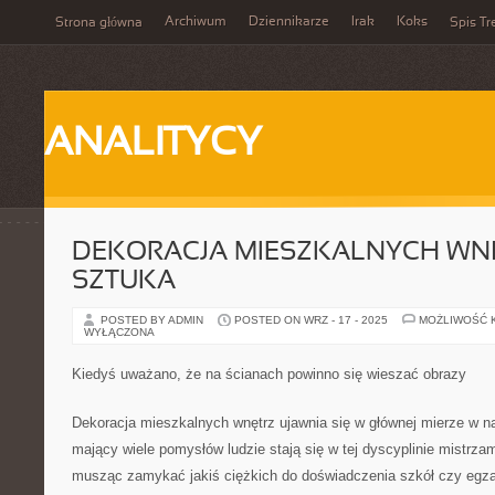
Archiwum
Dziennikarze
Irak
Koks
Strona główna
Spis Tr
ANALITYCY
DEKORACJA MIESZKALNYCH WN
SZTUKA
POSTED BY ADMIN
POSTED ON WRZ - 17 - 2025
MOŻLIWOŚĆ 
WYŁĄCZONA
Kiedyś uważano, że na ścianach powinno się wieszać obrazy
Dekoracja mieszkalnych wnętrz ujawnia się w głównej mierze w n
mający wiele pomysłów ludzie stają się w tej dyscyplinie mistrza
musząc zamykać jakiś ciężkich do doświadczenia szkół czy egz