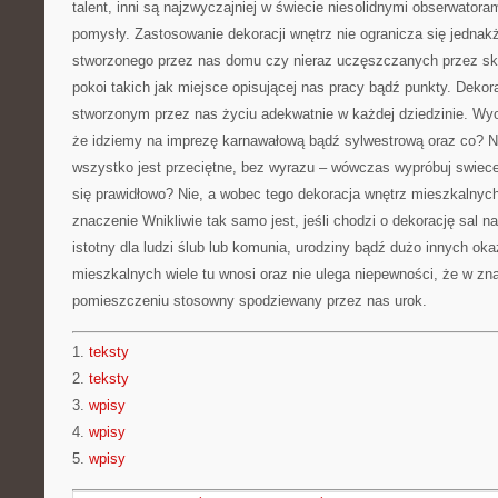
talent, inni są najzwyczajniej w świecie niesolidnymi obserwatora
pomysły. Zastosowanie dekoracji wnętrz nie ogranicza się jednakż
stworzonego przez nas domu czy nieraz uczęszczanych przez sk
pokoi takich jak miejsce opisującej nas pracy bądź punkty. Dekora
stworzonym przez nas życiu adekwatnie w każdej dziedzinie. Wy
że idziemy na imprezę karnawałową bądź sylwestrową oraz co? Ni
wszystko jest przeciętne, bez wyrazu – wówczas wypróbuj swie
się prawidłowo? Nie, a wobec tego dekoracja wnętrz mieszkalnych
znaczenie Wnikliwie tak samo jest, jeśli chodzi o dekorację sal n
istotny dla ludzi ślub lub komunia, urodziny bądź dużo innych oka
mieszkalnych wiele tu wnosi oraz nie ulega niepewności, że w z
pomieszczeniu stosowny spodziewany przez nas urok.
1.
teksty
2.
teksty
3.
wpisy
4.
wpisy
5.
wpisy