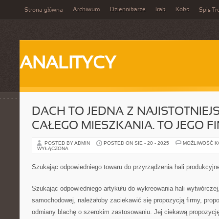
Archiwum
Dziennikarze
Irak
Koks
Strona główna
Spis Tr
ANALITYCY
DACH TO JEDNA Z NAJISTOTNIEJ
CAŁEGO MIESZKANIA. TO JEGO F
POSTED BY ADMIN
POSTED ON SIE - 20 - 2025
MOŻLIWOŚĆ 
WYŁĄCZONA
Szukając odpowiedniego towaru do przyrządzenia hali produkcyjne
Szukając odpowiedniego artykułu do wykreowania hali wytwórczej,
samochodowej, należałoby zaciekawić się propozycją firmy, propo
odmiany blachę o szerokim zastosowaniu. Jej ciekawą propozycj