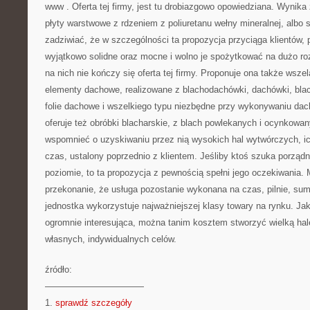
www
. Oferta tej firmy, jest tu drobiazgowo opowiedziana. Wynika z
płyty warstwowe z rdzeniem z poliuretanu wełny mineralnej, albo 
zadziwiać, że w szczególności ta propozycja przyciąga klientów, 
wyjątkowo solidne oraz mocne i wolno je spożytkować na dużo r
na nich nie kończy się oferta tej firmy. Proponuje ona także wsze
elementy dachowe, realizowane z blachodachówki, dachówki, blach
folie dachowe i wszelkiego typu niezbędne przy wykonywaniu dach
oferuje też obróbki blacharskie, z blach powlekanych i ocynkowa
wspomnieć o uzyskiwaniu przez nią wysokich hal wytwórczych, ich
czas, ustalony poprzednio z klientem. Jeśliby ktoś szuka porząd
poziomie, to ta propozycja z pewnością spełni jego oczekiwania.
przekonanie, że usługa pozostanie wykonana na czas, pilnie, sumi
jednostka wykorzystuje najważniejszej klasy towary na rynku. Jak
ogromnie interesująca, można tanim kosztem stworzyć wielką halę
własnych, indywidualnych celów.
źródło:
———————————
1.
sprawdź szczegóły