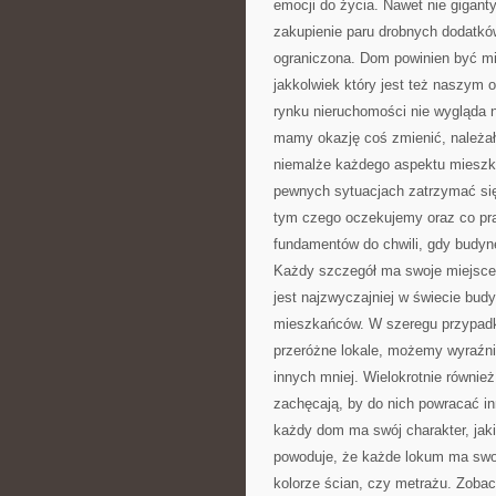
emocji do życia. Nawet nie gigant
zakupienie paru drobnych dodatków
ograniczona. Dom powinien być mi
jakkolwiek który jest też naszym
rynku nieruchomości nie wygląda n
mamy okazję coś zmienić, należało
niemalże każdego aspektu mieszkan
pewnych sytuacjach zatrzymać się 
tym czego oczekujemy oraz co pr
fundamentów do chwili, gdy budy
Każdy szczegół ma swoje miejsce 
jest najzwyczajniej w świecie bud
mieszkańców. W szeregu przypad
przeróżne lokale, możemy wyraźni
innych mniej. Wielokrotnie również
zachęcają, by do nich powracać in
każdy dom ma swój charakter, jak
powoduje, że każde lokum ma swoje
kolorze ścian, czy metrażu. Zoba