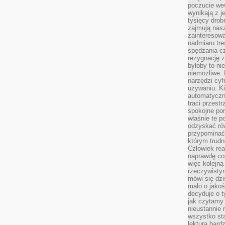
poczucie we
wynikają z j
tysięcy drob
zajmują nasz
zainteresow
nadmiaru tre
spędzania cz
rezygnację z
byłoby to n
niemożliwe. 
narzędzi cyf
używaniu. Ki
automatyczn
traci przestr
spokojne po
właśnie te p
odzyskać ró
przypominać
którym trud
Człowiek rea
naprawdę co
więc kolejną
rzeczywistym
mówi się dzi
mało o jakoś
decyduje o t
jak czytamy 
nieustannie 
wszystko sta
lektura bard