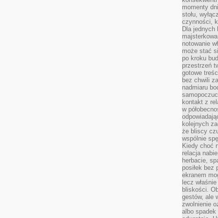
momenty dnia
stołu, wyłąc
czynności, 
Dla jednych 
majsterkowan
notowanie w
może stać si
po kroku bu
przestrzeń 
gotowe treśc
bez chwili 
nadmiaru bo
samopoczuci
kontakt z re
w półobecnoś
odpowiadają
kolejnych za
że bliscy cz
wspólnie spę
Kiedy choć 
relacja nabi
herbacie, sp
posiłek bez
ekranem mog
lecz właśnie
bliskości. 
gestów, ale 
zwolnienie o
albo spadek