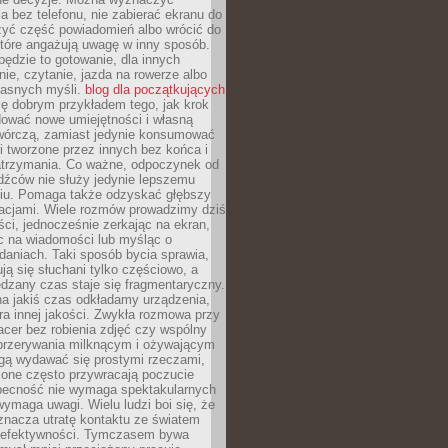
 bez telefonu, nie zabierać ekranu do
zyć część powiadomień albo wrócić do
które angażują uwagę w inny sposób.
będzie to gotowanie, dla innych
ie, czytanie, jazda na rowerze albo
łasnych myśli.
blog dla początkujących
ę dobrym przykładem tego, jak krok
dować nowe umiejętności i własną
twórczą, zamiast jedynie konsumować
i tworzone przez innych bez końca i
zatrzymania. Co ważne, odpoczynek od
dźców nie służy jedynie lepszemu
u. Pomaga także odzyskać głębszy
lacjami. Wiele rozmów prowadzimy dziś
ci, jednocześnie zerkając na ekran,
c na wiadomości lub myśląc o
daniach. Taki sposób bycia sprawia,
ują się słuchani tylko częściowo, a
dzany czas staje się fragmentaryczny.
na jakiś czas odkładamy urządzenia,
era innej jakości. Zwykła rozmowa przy
acer bez robienia zdjęć czy wspólny
 przerywania milknącym i ożywającym
ą wydawać się prostymi rzeczami,
 one często przywracają poczucie
Obecność nie wymaga spektakularnych
wymaga uwagi. Wielu ludzi boi się, że
znacza utratę kontaktu ze światem
 efektywności. Tymczasem bywa