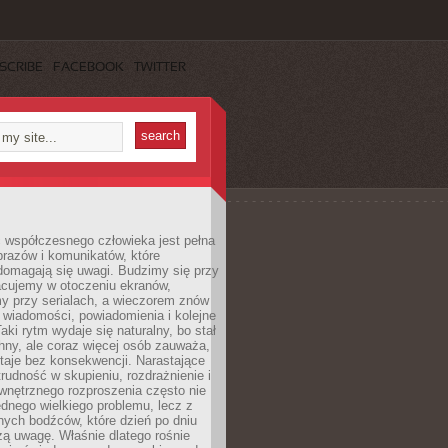
SCRIBE
FACEBOOK
TWITTER
 współczesnego człowieka jest pełna
razów i komunikatów, które
domagają się uwagi. Budzimy się przy
racujemy w otoczeniu ekranów,
 przy serialach, a wieczorem znów
wiadomości, powiadomienia i kolejne
aki rytm wydaje się naturalny, bo stał
hny, ale coraz więcej osób zauważa,
taje bez konsekwencji. Narastające
rudność w skupieniu, rozdrażnienie i
wnętrznego rozproszenia często nie
ednego wielkiego problemu, lecz z
nych bodźców, które dzień po dniu
ą uwagę. Właśnie dlatego rośnie