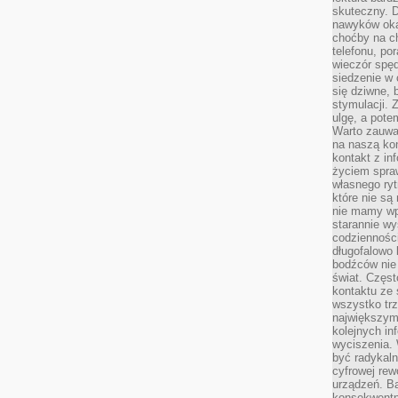
skuteczny. D
nawyków oka
choćby na c
telefonu, po
wieczór spę
siedzenie w 
się dziwne, 
stymulacji.
ulgę, a pote
Warto zauważ
na naszą kon
kontakt z in
życiem spraw
własnego ry
które nie są
nie mamy wp
starannie w
codzienności
długofalowo
bodźców nie
świat. Częs
kontaktu ze 
wszystko tr
największym
kolejnych in
wyciszenia.
być radykaln
cyfrowej rew
urządzeń. Ba
konsekwentn