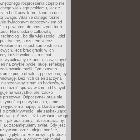
wnętrznego rozproszenia często nie
ednego wielkiego problemu, lecz z
nych bodźców, które dzień po dniu
ą uwagę. Właśnie dlatego rośnie
anie świadomym odpoczynkiem od
ści i powrotem do prostszych form
asu. Nie chodzi o całkowitą
 technologii, bo dla większości ludzi
iepraktyczne, a czasem wręcz
Problemem nie jest samo istnienie
rowych, lecz brak granic w ich
edy każde wolne kilka minut
ie wypełniamy ekranem, nasz umysł
zeń na zwykłe bycie, nudę, refleksję i
rządkowanie myśli. Tymczasem
ozornie puste chwile są potrzebne, by
wnowagę. Bez nich dzień zaczyna
 nieprzerwany strumień bodźców, w
no odróżnić sprawy ważne od błahych.
guje na wszystko, ale rzadko
ś przeżywa. Odpoczynek staje się
 czynnością do wykonania, a nie
 wyjściem z napięcia. Bardzo wiele
ś o produktywności, ale zaskakująco
ci uwagi. A przecież to właśnie uwaga
ym, jak pracujemy, jak rozmawiamy,
i jak zapamiętujemy świat. Gdy jest
rozrywana przez kolejne bodźce,
je się płytsze. Rozmowy są krótsze,
ziej nerwowa, a odpoczynek mniej