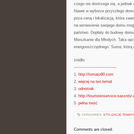
czego nie dostrzega się, a jednak
Nawet w wyborze przyszłego domu 
poza ceną i lokalizacją, która zaw
na wzniesienie swojego domu mog
państwo. Dopłaty do budowy domu
Mieszkanie dla Młodych. Taka opc
energooszczędnego. Suma, którą 
źródło:
———————————
1.
http://tomato90.com
2.
więcej na ten temat
3.
odnośnik
4.
http://touristenservice-sassnitz.
5.
pełna treść
CATEGORIES:
STYLIZACJE TEMAT
Comments are closed.