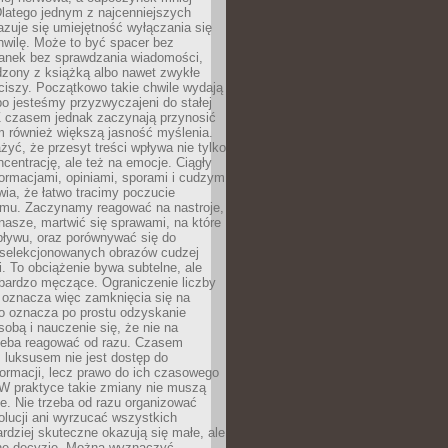
latego jednym z najcenniejszych
zuje się umiejętność wyłączania się
hwilę. Może to być spacer bez
ranek bez sprawdzania wiadomości,
dzony z książką albo nawet zwykłe
ciszy. Początkowo takie chwile wydają
bo jesteśmy przyzwyczajeni do stałej
 Z czasem jednak zaczynają przynosić
m również większą jasność myślenia.
yć, że przesyt treści wpływa nie tylko
centrację, ale też na emocje. Ciągły
formacjami, opiniami, sporami i cudzym
ia, że łatwo tracimy poczucie
tmu. Zaczynamy reagować na nastroje,
 nasze, martwić się sprawami, na które
ływu, oraz porównywać się do
yselekcjonowanych obrazów cudzej
. To obciążenie bywa subtelne, ale
 bardzo męczące. Ograniczenie liczby
 oznacza więc zamknięcia się na
to oznacza po prostu odzyskanie
sobą i nauczenie się, że nie na
zeba reagować od razu. Czasem
 luksusem nie jest dostęp do
formacji, lecz prawo do ich czasowego
 W praktyce takie zmiany nie muszą
e. Nie trzeba od razu organizować
olucji ani wyrzucać wszystkich
rdziej skuteczne okazują się małe, ale
e decyzje. Można wyznaczyć