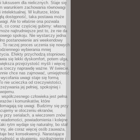
 luksusem dla nielicznych. Staje się
m warunkiem zachowania równowagi
 intelektualnej. W kulturze, która
ągłą dostępność, taka postawa może
agi. Ale to właśnie ona pozwala
ś, co coraz częściej gubimy: własną
oże najtrudniejsze jest to, że nie da
towego spokoju. Nie wystarczy jedna
edno postanowienie ani weekendowy
. To raczej proces uczenia się nowych
odziennego wybierania mniej
życia. Efekty przychodzą stopniowo.
awia się lekki dyskomfort, potem ulga,
iększa przejrzystość myśli i więcej
na rzeczy naprawdę ważne. W świecie,
annie chce nas zajmować, umiejętność
wycofania uwagi staje się formą
 To nie ucieczka od rzeczywistości,
zeżywania jej pełniej, spokojniej i
swojemu.
 współczesnego człowieka jest pełna
razów i komunikatów, które
domagają się uwagi. Budzimy się przy
racujemy w otoczeniu ekranów,
 przy serialach, a wieczorem znów
wiadomości, powiadomienia i kolejne
aki rytm wydaje się naturalny, bo stał
hny, ale coraz więcej osób zauważa,
taje bez konsekwencji. Narastające
rudność w skupieniu, rozdrażnienie i