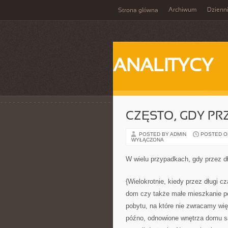
Archiwum
Dzienn
Strona główna
ANALITYCY
CZĘSTO, GDY PR
POSTED BY ADMIN
POSTED ON 
WYŁĄCZONA
W wielu przypadkach, gdy przez 
{Wielokrotnie, kiedy przez długi c
dom czy także małe mieszkanie po
pobytu, na które nie zwracamy wię
późno, odnowione wnętrza domu są