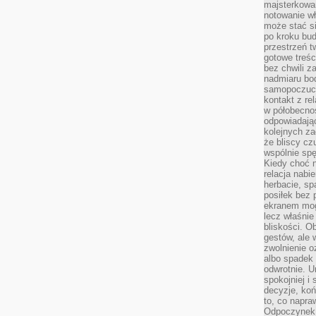
majsterkowan
notowanie w
może stać si
po kroku bu
przestrzeń 
gotowe treśc
bez chwili 
nadmiaru bo
samopoczuci
kontakt z re
w półobecnoś
odpowiadają
kolejnych za
że bliscy cz
wspólnie spę
Kiedy choć 
relacja nabi
herbacie, sp
posiłek bez
ekranem mog
lecz właśnie
bliskości. 
gestów, ale 
zwolnienie o
albo spadek
odwrotnie. U
spokojniej i
decyzje, koń
to, co napra
Odpoczynek o