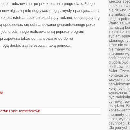
wieczór spę
 co jest odczuwalne, po przekroczeniu progu dla każdego.
siedzenie w 
się dziwne, 
newralgiczną rolę odgrywać mogą zmysły i panująca aura,
stymulacji.
sze jest istotna.|Ludzie zakładający rodzinę, decydujący się
ulgę, a pote
Warto zauważ
ą spodziewać się dofinansowania gwarantowanego przez
na naszą kon
 jednorodzinnego realizowane są poprzez program
kontakt z in
życiem spraw
ja zapewnia także dofinansowanie do domu
własnego ry
które nie są
mogą dostać zainteresowani taką pomocą
nie mamy wp
starannie w
codzienności
długofalowo
bodźców nie
świat. Częs
kontaktu ze 
wszystko tr
największym
kolejnych in
wyciszenia.
de
być radykaln
cyfrowej rew
urządzeń. Ba
konsekwentn
YCZNE I OKOLICZNOŚCIOWE
momenty dnia
stołu, wyłąc
czynności, 
Dla jednych 