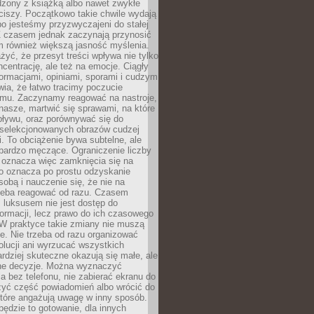
dzony z książką albo nawet zwykłe
ciszy. Początkowo takie chwile wydają
bo jesteśmy przyzwyczajeni do stałej
 Z czasem jednak zaczynają przynosić
m również większą jasność myślenia.
yć, że przesyt treści wpływa nie tylko
centrację, ale też na emocje. Ciągły
formacjami, opiniami, sporami i cudzym
ia, że łatwo tracimy poczucie
tmu. Zaczynamy reagować na nastroje,
 nasze, martwić się sprawami, na które
ływu, oraz porównywać się do
yselekcjonowanych obrazów cudzej
. To obciążenie bywa subtelne, ale
 bardzo męczące. Ograniczenie liczby
 oznacza więc zamknięcia się na
to oznacza po prostu odzyskanie
sobą i nauczenie się, że nie na
zeba reagować od razu. Czasem
 luksusem nie jest dostęp do
formacji, lecz prawo do ich czasowego
 W praktyce takie zmiany nie muszą
e. Nie trzeba od razu organizować
olucji ani wyrzucać wszystkich
rdziej skuteczne okazują się małe, ale
e decyzje. Można wyznaczyć
 bez telefonu, nie zabierać ekranu do
zyć część powiadomień albo wrócić do
które angażują uwagę w inny sposób.
będzie to gotowanie, dla innych