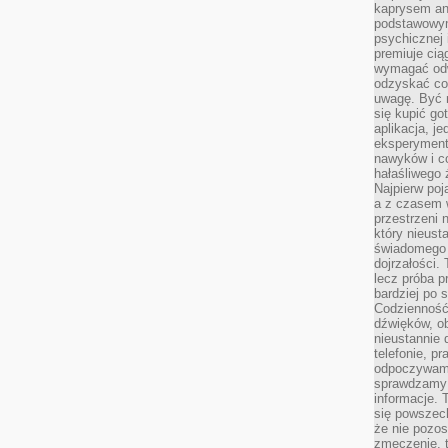
kaprysem ani
podstawowy
psychicznej i
premiuje ci
wymagać odw
odzyskać co
uwagę. Być m
się kupić go
aplikacja, j
eksperyment
nawyków i c
hałaśliwego 
Najpierw poj
a z czasem w
przestrzeni 
który nieust
świadomego 
dojrzałości.
lecz próba pr
bardziej po 
Codzienność
dźwięków, ob
nieustannie 
telefonie, p
odpoczywamy
sprawdzamy 
informacje. T
się powszec
że nie pozos
zmęczenie, t