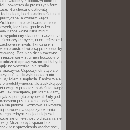
anie świadomym odpoczynkiem od
ści i powrotem do prostszych form
asu. Nie chodzi o całkowitą
 technologii, bo dla większości ludzi
iepraktyczne, a czasem wręcz
Problemem nie jest samo istnienie
rowych, lecz brak granic w ich
edy każde wolne kilka minut
ie wypełniamy ekranem, nasz umysł
zeń na zwykłe bycie, nudę, refleksję i
rządkowanie myśli. Tymczasem
ozornie puste chwile są potrzebne, by
wnowagę. Bez nich dzień zaczyna
 nieprzerwany strumień bodźców, w
no odróżnić sprawy ważne od błahych.
guje na wszystko, ale rzadko
ś przeżywa. Odpoczynek staje się
 czynnością do wykonania, a nie
 wyjściem z napięcia. Bardzo wiele
ś o produktywności, ale zaskakująco
ci uwagi. A przecież to właśnie uwaga
ym, jak pracujemy, jak rozmawiamy,
i jak zapamiętujemy świat. Gdy jest
rozrywana przez kolejne bodźce,
je się płytsze. Rozmowy są krótsze,
ziej nerwowa, a odpoczynek mniej
latego jednym z najcenniejszych
zuje się umiejętność wyłączania się
hwilę. Może to być spacer bez
ranek bez sprawdzania wiadomości,