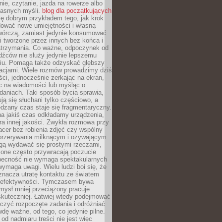
ie, czytanie, jazda na rowerze albo
łasnych myśli.
blog dla początkujących
ę dobrym przykładem tego, jak krok
dować nowe umiejętności i własną
twórczą, zamiast jedynie konsumować
i tworzone przez innych bez końca i
zatrzymania. Co ważne, odpoczynek od
dźców nie służy jedynie lepszemu
u. Pomaga także odzyskać głębszy
lacjami. Wiele rozmów prowadzimy dziś
ci, jednocześnie zerkając na ekran,
c na wiadomości lub myśląc o
daniach. Taki sposób bycia sprawia,
ują się słuchani tylko częściowo, a
dzany czas staje się fragmentaryczny.
na jakiś czas odkładamy urządzenia,
era innej jakości. Zwykła rozmowa przy
acer bez robienia zdjęć czy wspólny
 przerywania milknącym i ożywającym
ą wydawać się prostymi rzeczami,
 one często przywracają poczucie
Obecność nie wymaga spektakularnych
wymaga uwagi. Wielu ludzi boi się, że
znacza utratę kontaktu ze światem
 efektywności. Tymczasem bywa
mysł mniej przeciążony pracuje
 skuteczniej. Łatwiej wtedy podejmować
czyć rozpoczęte zadania i odróżniać
wdę ważne, od tego, co jedynie pilne.
d nadmiaru treści nie jest więc