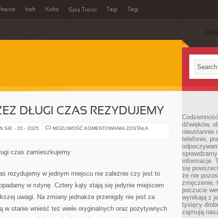
ikarze
Irak
Koks
Tagi
Tagi
Spis Treści
SUB
ZEZ DŁUGI CZAS REZYDUJEMY
Codzienność
dźwięków, ob
CZĘSTO,
SIE - 20 - 2025
MOŻLIWOŚĆ KOMENTOWANIA
ZOSTAŁA
nieustannie 
GDY
telefonie, p
PRZEZ
DŁUGI
odpoczywamy
CZAS
długi czas zamieszkujemy
sprawdzamy 
REZYDUJEMY
informacje. T
się powszec
zas rezydujemy w jednym miejscu nie zależnie czy jest to
że nie pozos
zmęczenie, t
padamy w rutynę. Cztery kąty stają się jedynie miejscem
poczucie we
kszej uwagi. Na zmiany jednakże przenigdy nie jest za
wynikają z j
tysięcy drob
 w stanie wnieść też wiele oryginalnych oraz pozytywnych
zajmują nasz