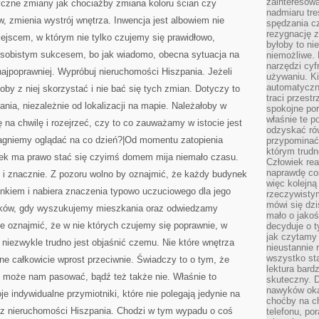
zainteresow
yczne zmiany jak chociażby zmiana koloru ścian czy
nadmiaru tre
, zmienia wystrój wnętrza. Inwencja jest albowiem nie
spędzania cz
rezygnację z
ejscem, w którym nie tylko czujemy się prawidłowo,
byłoby to n
 osobistym sukcesem, bo jak wiadomo, obecna sytuacja na
niemożliwe. 
narzędzi cyf
ajpoprawniej. Wypróbuj nieruchomości Hiszpania. Jeżeli
używaniu. Ki
automatyczn
by z niej skorzystać i nie bać się tych zmian. Dotyczy to
traci przestr
ia, niezależnie od lokalizacji na mapie. Należałoby w
spokojne po
właśnie te p
na chwilę i rozejrzeć, czy to co zauważamy w istocie jest
odzyskać ró
agniemy oglądać na co dzień?|Od momentu zatopienia
przypominać
którym trud
nek ma prawo stać się czyimś domem mija niemało czasu.
Człowiek rea
naprawdę co
i znacznie. Z pozoru wolno by oznajmić, że każdy budynek
więc kolejną
ynkiem i nabiera znaczenia typowo uczuciowego dla jego
rzeczywistym
mówi się dzi
ków, gdy wyszukujemy mieszkania oraz odwiedzamy
mało o jakoś
e oznajmić, że w nie których czujemy się poprawnie, w
decyduje o t
jak czytamy 
 niezwykle trudno jest objaśnić czemu. Nie które wnętrza
nieustannie 
wszystko sta
ne całkowicie wprost przeciwnie. Świadczy to o tym, że
lektura bard
i może nam pasować, bądź też także nie. Właśnie to
skuteczny. D
nawyków oka
 indywidualne przymiotniki, które nie polegają jedynie na
choćby na c
cz nieruchomości Hiszpania. Chodzi w tym wypadu o coś
telefonu, po