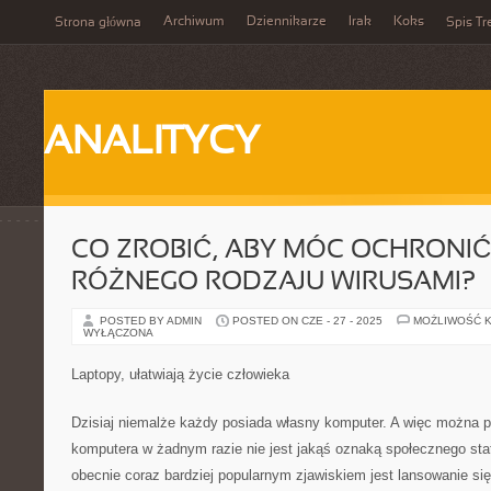
Archiwum
Dziennikarze
Irak
Koks
Strona główna
Spis Tr
ANALITYCY
CO ZROBIĆ, ABY MÓC OCHRONIĆ
RÓŻNEGO RODZAJU WIRUSAMI?
POSTED BY ADMIN
POSTED ON CZE - 27 - 2025
MOŻLIWOŚĆ 
WYŁĄCZONA
Laptopy, ułatwiają życie człowieka
Dzisiaj niemalże każdy posiada własny komputer. A więc można p
komputera w żadnym razie nie jest jakąś oznaką społecznego sta
obecnie coraz bardziej popularnym zjawiskiem jest lansowanie s