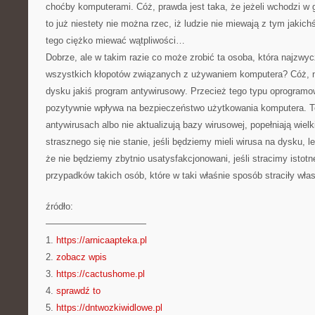
choćby komputerami. Cóż, prawda jest taka, że jeżeli wchodzi w 
to już niestety nie można rzec, iż ludzie nie miewają z tym jakic
tego ciężko miewać wątpliwości…
Dobrze, ale w takim razie co może zrobić ta osoba, która najzwyc
wszystkich kłopotów związanych z używaniem komputera? Cóż, n
dysku jakiś program antywirusowy. Przecież tego typu oprogram
pozytywnie wpływa na bezpieczeństwo użytkowania komputera. Te
antywirusach albo nie aktualizują bazy wirusowej, popełniają wielk
strasznego się nie stanie, jeśli będziemy mieli wirusa na dysku, le
że nie będziemy zbytnio usatysfakcjonowani, jeśli stracimy istot
przypadków takich osób, które w taki właśnie sposób straciły włas
źródło:
———————————
1.
https://arnicaapteka.pl
2.
zobacz wpis
3.
https://cactushome.pl
4.
sprawdź to
5.
https://dntwozkiwidlowe.pl