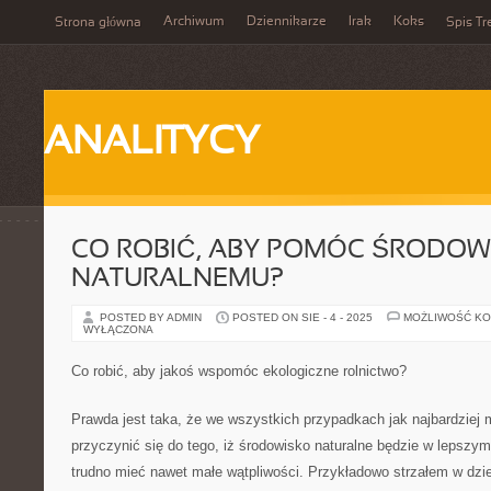
Archiwum
Dziennikarze
Irak
Koks
Strona główna
Spis Tr
ANALITYCY
CO ROBIĆ, ABY POMÓC ŚRODOW
NATURALNEMU?
POSTED BY ADMIN
POSTED ON SIE - 4 - 2025
MOŻLIWOŚĆ K
WYŁĄCZONA
Co robić, aby jakoś wspomóc ekologiczne rolnictwo?
Prawda jest taka, że we wszystkich przypadkach jak najbardzie
przyczynić się do tego, iż środowisko naturalne będzie w lepszym
trudno mieć nawet małe wątpliwości. Przykładowo strzałem w dzie