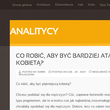
Archiwum
Dziennikarze
Irak
Koks
Strona główna
Spis Tr
ANALITYCY
CO ROBIĆ, ABY BYĆ BARDZIEJ 
KOBIETĄ?
POSTED BY ADMIN
POSTED ON CZE - 29 - 2025
MOŻLIWOŚĆ 
WYŁĄCZONA
Co robić, aby być piękniejszą kobietą?
Chcesz podobać się dla mężczyzn? Cóż, zapewne feministki mocn
typu pragnieniom, ale to w końcu coś jak najbardziej zrozumiałeg
chciałaby spodobać się dla mężczyzn. Dobrze, lecz co zatem możn