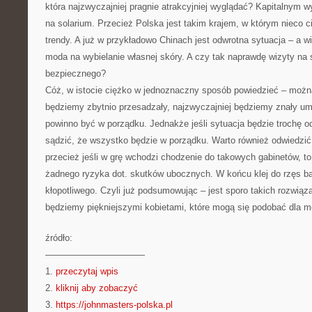
która najzwyczajniej pragnie atrakcyjniej wyglądać? Kapitalnym w
na solarium. Przecież Polska jest takim krajem, w którym nieco c
trendy. A już w przykładowo Chinach jest odwrotna sytuacja – a w
moda na wybielanie własnej skóry. A czy tak naprawdę wizyty na
bezpiecznego?
Cóż, w istocie ciężko w jednoznaczny sposób powiedzieć – można 
będziemy zbytnio przesadzały, najzwyczajniej będziemy znały um
powinno być w porządku. Jednakże jeśli sytuacja będzie trochę 
sądzić, że wszystko będzie w porządku. Warto również odwiedzi
przecież jeśli w grę wchodzi chodzenie do takowych gabinetów, to
żadnego ryzyka dot. skutków ubocznych. W końcu klej do rzęs bąd
kłopotliwego. Czyli już podsumowując – jest sporo takich rozwiąza
będziemy piękniejszymi kobietami, które mogą się podobać dla 
źródło:
———————————
1.
przeczytaj wpis
2.
kliknij aby zobaczyć
3.
https://johnmasters-polska.pl