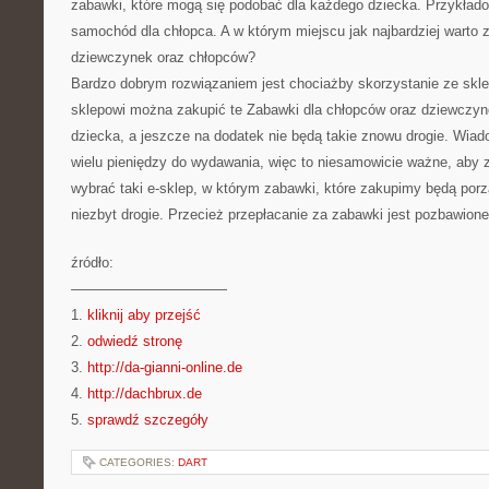
zabawki, które mogą się podobać dla każdego dziecka. Przykładow
samochód dla chłopca. A w którym miejscu jak najbardziej warto 
dziewczynek oraz chłopców?
Bardzo dobrym rozwiązaniem jest chociażby skorzystanie ze skle
sklepowi można zakupić te Zabawki dla chłopców oraz dziewczyne
dziecka, a jeszcze na dodatek nie będą takie znowu drogie. Wiad
wielu pieniędzy do wydawania, więc to niesamowicie ważne, aby 
wybrać taki e-sklep, w którym zabawki, które zakupimy będą porz
niezbyt drogie. Przecież przepłacanie za zabawki jest pozbawion
źródło:
———————————
1.
kliknij aby przejść
2.
odwiedź stronę
3.
http://da-gianni-online.de
4.
http://dachbrux.de
5.
sprawdź szczegóły
CATEGORIES:
DART