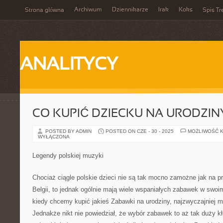
Archiwum
Dziennikarze
Irak
Koks
Strona główna
Spis Tr
ANALITYCY
CO KUPIĆ DZIECKU NA URODZIN
POSTED BY ADMIN
POSTED ON CZE - 30 - 2025
MOŻLIWOŚĆ 
WYŁĄCZONA
Legendy polskiej muzyki
Chociaż ciągle polskie dzieci nie są tak mocno zamożne jak na pr
Belgii, to jednak ogólnie mają wiele wspaniałych zabawek w swoim
kiedy chcemy kupić jakieś Zabawki na urodziny, najzwyczajniej 
Jednakże nikt nie powiedział, że wybór zabawek to aż tak duży kł