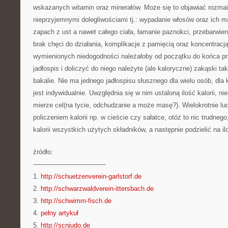
wskazanych witamin oraz minerałów. Może się to objawiać rozmai
nieprzyjemnymi dolegliwościami tj.: wypadanie włosów oraz ich 
zapach z ust a nawet całego ciała, łamanie paznokci, przebarwien
brak chęci do działania, komplikacje z pamięcią oraz koncentracj
wymienionych niedogodności należałoby od początku do końca p
jadłospis i doliczyć do niego należyte (ale kaloryczne) zakąski ta
bakalie. Nie ma jednego jadłospisu słusznego dla wielu osób, dla
jest indywidualnie. Uwzględnia się w nim ustaloną ilość kalorii, n
mierze cel(na tycie, odchudzanie a może masę?). Wielokrotnie lu
policzeniem kalorii np. w cieście czy sałatce, otóż to nic trudneg
kalorii wszystkich użytych składników, a następnie podzielić na ilo
źródło:
———————————
1.
http://schuetzenverein-garlstorf.de
2.
http://schwarzwaldverein-ittersbach.de
3.
http://schwimm-fisch.de
4.
pełny artykuł
5.
http://scnjudo.de