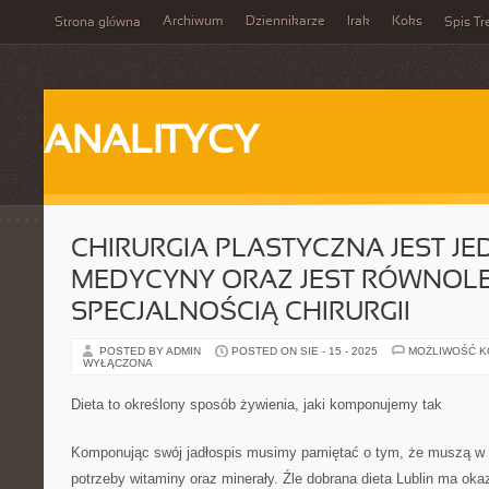
Archiwum
Dziennikarze
Irak
Koks
Strona główna
Spis Tr
ANALITYCY
CHIRURGIA PLASTYCZNA JEST JE
MEDYCYNY ORAZ JEST RÓWNOL
SPECJALNOŚCIĄ CHIRURGII
POSTED BY ADMIN
POSTED ON SIE - 15 - 2025
MOŻLIWOŚĆ 
WYŁĄCZONA
Dieta to określony sposób żywienia, jaki komponujemy tak
Komponując swój jadłospis musimy pamiętać o tym, że muszą w 
potrzeby witaminy oraz minerały. Źle dobrana dieta Lublin ma ok