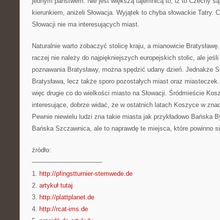
jednym państwem. Nie jest większą tajemnicą to, iż to Czechy są
kierunkiem, aniżeli Słowacja. Wyjątek to chyba słowackie Tatry. Ch
Słowacji nie ma interesujących miast.
Naturalnie warto zobaczyć stolicę kraju, a mianowicie Bratysławę
raczej nie należy do najpiękniejszych europejskich stolic, ale jeśl
poznawania Bratysławy, można spędzić udany dzień. Jednakże Sło
Bratysława, lecz także sporo pozostałych miast oraz miasteczek
więc drugie co do wielkości miasto na Słowacji. Śródmieście Kos
interesujące, dobrze widać, że w ostatnich latach Koszyce w zna
Pewnie niewielu ludzi zna takie miasta jak przykładowo Bańska B
Bańska Szczawnica, ale to naprawdę te miejsca, które powinno s
źródło:
———————————
1.
http://pfingstturnier-stemwede.de
2.
artykuł tutaj
3.
http://plattplanet.de
4.
http://rcat-ims.de