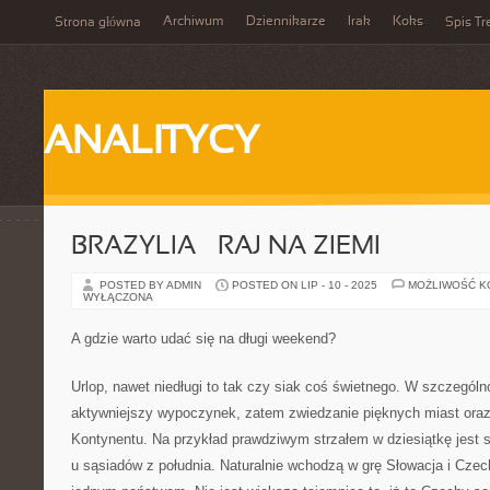
Archiwum
Dziennikarze
Irak
Koks
Strona główna
Spis Tr
ANALITYCY
BRAZYLIA – RAJ NA ZIEMI
POSTED BY ADMIN
POSTED ON LIP - 10 - 2025
MOŻLIWOŚĆ 
WYŁĄCZONA
A gdzie warto udać się na długi weekend?
Urlop, nawet niedługi to tak czy siak coś świetnego. W szczególno
aktywniejszy wypoczynek, zatem zwiedzanie pięknych miast ora
Kontynentu. Na przykład prawdziwym strzałem w dziesiątkę jest
u sąsiadów z południa. Naturalnie wchodzą w grę Słowacja i Czec