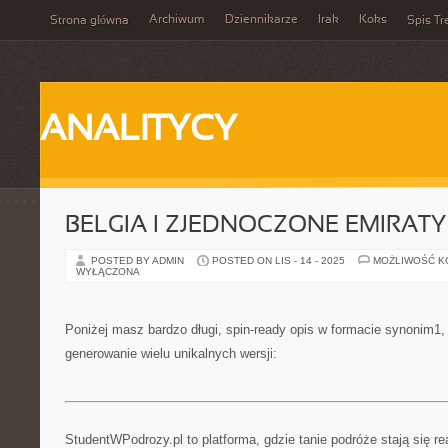
Archiwum
Dziennikarze
Irak
Koks
Strona główna
Spis Tr
ANALITYCY
BELGIA I ZJEDNOCZONE EMIRATY
POSTED BY ADMIN
POSTED ON LIS - 14 - 2025
MOŻLIWOŚĆ 
WYŁĄCZONA
Poniżej masz bardzo długi, spin-ready opis w formacie synonim1
generowanie wielu unikalnych wersji:
StudentWPodrozy.pl to platforma, gdzie tanie podróże stają się re