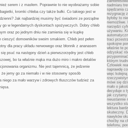
zainteresow
ORAZ
nież serem i z masłem. Poprawnie to nie wyobrażamy sobie
nadmiaru tre
OGRANICZENIA
TUCZĄCYCH
spędzania cz
 bagietki, kromki chleba czy także bułki. Co takiego jest w
POSIŁKÓW
rezygnację z
byłoby to n
odzienni? Jak najbardziej musimy być świadomi ze porządne
niemożliwe. 
pimy go w legendarnych dyskontach spożywczych. Dobry chleb
narzędzi cyf
używaniu. Ki
wym oraz po jednym dniu nie zamienia się w kupkę
automatyczn
że cieszyć domowników swoim smakiem. Chleb jest pełen
traci przestr
spokojne po
otny dla pracy układu nerwowego oraz błonnik z ananasem
właśnie te p
odzyskać ró
 się psuć na następny dzień a pierwszorzędny jest chleb
przypominać
iszowej, bo ta właśnie mąka ma dużo miro i makro detalów
którym trud
Człowiek rea
jonowania organizmu. Nie jest tajemnicą, że jedzenie
naprawdę co
o, że jemy go za niemało i w nie stosowny sposób
więc kolejną
rzeczywistym
na niego za mało warzyw i zdrowych tłuszczów tudzież za
mówi się dzi
mało o jakoś
mięsa.
decyduje o t
jak czytamy 
nieustannie 
wszystko sta
lektura bard
skuteczny. D
nawyków oka
choćby na c
telefonu, po