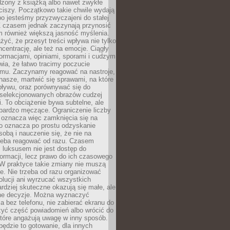
dzony z książką albo nawet zwykłe
ciszy. Początkowo takie chwile wydają
bo jesteśmy przyzwyczajeni do stałej
 Z czasem jednak zaczynają przynosić
m również większą jasność myślenia.
yć, że przesyt treści wpływa nie tylko
centrację, ale też na emocje. Ciągły
formacjami, opiniami, sporami i cudzym
ia, że łatwo tracimy poczucie
tmu. Zaczynamy reagować na nastroje,
 nasze, martwić się sprawami, na które
ływu, oraz porównywać się do
yselekcjonowanych obrazów cudzej
. To obciążenie bywa subtelne, ale
 bardzo męczące. Ograniczenie liczby
 oznacza więc zamknięcia się na
to oznacza po prostu odzyskanie
sobą i nauczenie się, że nie na
zeba reagować od razu. Czasem
 luksusem nie jest dostęp do
formacji, lecz prawo do ich czasowego
 W praktyce takie zmiany nie muszą
e. Nie trzeba od razu organizować
olucji ani wyrzucać wszystkich
rdziej skuteczne okazują się małe, ale
e decyzje. Można wyznaczyć
 bez telefonu, nie zabierać ekranu do
zyć część powiadomień albo wrócić do
które angażują uwagę w inny sposób.
będzie to gotowanie, dla innych