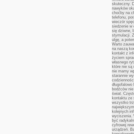
skuteczny. D
nawyków oka
choćby na c
telefonu, po
wieczór spę
siedzenie w 
się dziwne, 
stymulacji.
ulgę, a pote
Warto zauważ
na naszą kon
kontakt z in
życiem spraw
własnego ry
które nie są
nie mamy wp
starannie w
codzienności
długofalowo
bodźców nie
świat. Częs
kontaktu ze 
wszystko tr
największym
kolejnych in
wyciszenia.
być radykaln
cyfrowej rew
urządzeń. Ba
konsekwentn