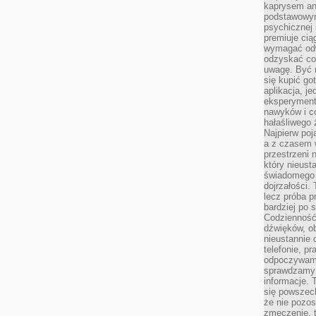
kaprysem ani
podstawowy
psychicznej i
premiuje ci
wymagać odw
odzyskać co
uwagę. Być m
się kupić go
aplikacja, j
eksperyment
nawyków i c
hałaśliwego 
Najpierw poj
a z czasem w
przestrzeni 
który nieust
świadomego 
dojrzałości.
lecz próba pr
bardziej po 
Codzienność
dźwięków, ob
nieustannie 
telefonie, p
odpoczywamy
sprawdzamy 
informacje. T
się powszec
że nie pozos
zmęczenie, t