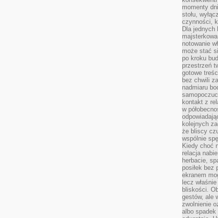
momenty dnia
stołu, wyłąc
czynności, 
Dla jednych 
majsterkowan
notowanie w
może stać si
po kroku bu
przestrzeń 
gotowe treśc
bez chwili 
nadmiaru bo
samopoczuci
kontakt z re
w półobecnoś
odpowiadają
kolejnych za
że bliscy cz
wspólnie spę
Kiedy choć 
relacja nabi
herbacie, sp
posiłek bez
ekranem mog
lecz właśnie
bliskości. 
gestów, ale 
zwolnienie o
albo spadek