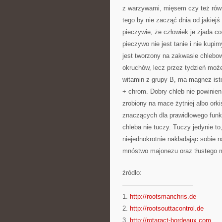
z warzywami, mięsem czy też rów
tego by nie zacząć dnia od jakiejś
pieczywie, że człowiek je zjada c
pieczywo nie jest tanie i nie ku
jest tworzony na zakwasie chlebo
okruchów, lecz przez tydzień mo
witamin z grupy B, ma magnez ist
+ chrom. Dobry chleb nie powinien
zrobiony na mace żytniej albo ork
znaczących dla prawidłowego funkc
chleba nie tuczy. Tuczy jedynie t
niejednokrotnie nakładając sobie 
mnóstwo majonezu oraz tłustego 
źródło:
———————————
1.
http://rootsmanchris.de
2.
http://rootsouttacontrol.de
3.
http://rotaract-bordeaux.com