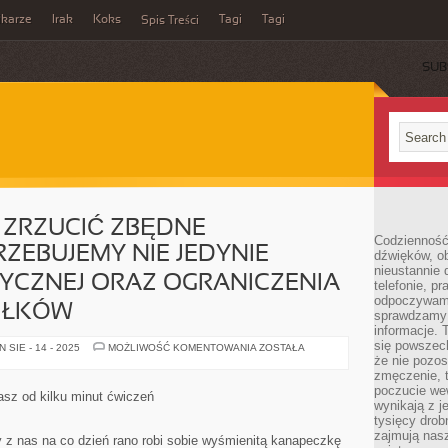
ikarze
Irak
Koks
Tagi
Tagi
Spis Treści
SUB
 ZRZUCIĆ ZBĘDNE
Codzienność
ZEBUJEMY NIE JEDYNIE
dźwięków, ob
nieustannie 
YCZNEJ ORAZ OGRANICZENIA
telefonie, p
odpoczywamy
IŁKÓW
sprawdzamy 
informacje. T
się powszec
ABY
SIE - 14 - 2025
MOŻLIWOŚĆ KOMENTOWANIA
ZOSTAŁA
SKUTECZNIE
że nie pozos
ZRZUCIĆ
zmęczenie, t
ZBĘDNE
poczucie we
KILOGRAMY
asz od kilku minut ćwiczeń
POTRZEBUJEMY
wynikają z j
NIE
tysięcy drob
JEDYNIE
zajmują nasz
AKTYWNOŚCI
z nas na co dzień rano robi sobie wyśmienitą kanapeczkę
FIZYCZNEJ