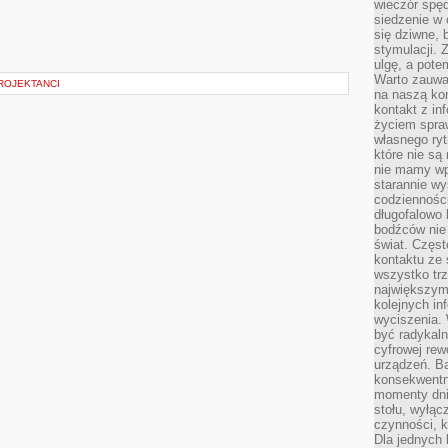
wieczór spę
siedzenie w 
się dziwne, 
stymulacji.
ulgę, a pote
Warto zauważ
ROJEKTANCI
na naszą kon
kontakt z in
życiem spraw
własnego ry
które nie są
nie mamy wp
starannie w
codzienności
długofalowo
bodźców nie
świat. Częs
kontaktu ze 
wszystko tr
największym
kolejnych in
wyciszenia.
być radykaln
cyfrowej rew
urządzeń. Ba
konsekwentn
momenty dnia
stołu, wyłąc
czynności, 
Dla jednych 