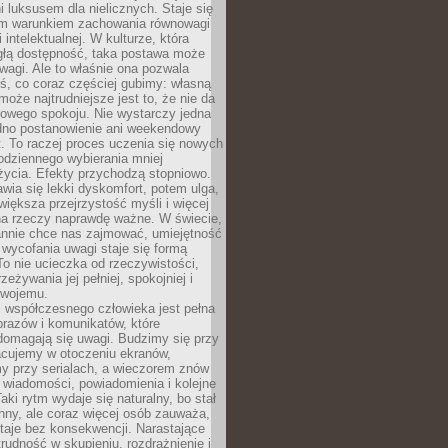
 luksusem dla nielicznych. Staje się
m warunkiem zachowania równowagi
 intelektualnej. W kulturze, która
ągłą dostępność, taka postawa może
agi. Ale to właśnie ona pozwala
ś, co coraz częściej gubimy: własną
oże najtrudniejsze jest to, że nie da
towego spokoju. Nie wystarczy jedna
edno postanowienie ani weekendowy
. To raczej proces uczenia się nowych
odziennego wybierania mniej
życia. Efekty przychodzą stopniowo.
awia się lekki dyskomfort, potem ulga,
iększa przejrzystość myśli i więcej
na rzeczy naprawdę ważne. W świecie,
annie chce nas zajmować, umiejętność
wycofania uwagi staje się formą
 To nie ucieczka od rzeczywistości,
zeżywania jej pełniej, spokojniej i
swojemu.
 współczesnego człowieka jest pełna
razów i komunikatów, które
domagają się uwagi. Budzimy się przy
racujemy w otoczeniu ekranów,
 przy serialach, a wieczorem znów
wiadomości, powiadomienia i kolejne
aki rytm wydaje się naturalny, bo stał
hny, ale coraz więcej osób zauważa,
taje bez konsekwencji. Narastające
rudność w skupieniu, rozdrażnienie i