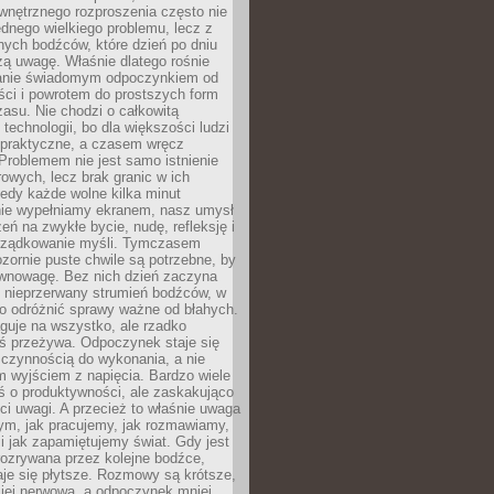
wnętrznego rozproszenia często nie
ednego wielkiego problemu, lecz z
nych bodźców, które dzień po dniu
ą uwagę. Właśnie dlatego rośnie
anie świadomym odpoczynkiem od
ści i powrotem do prostszych form
asu. Nie chodzi o całkowitą
 technologii, bo dla większości ludzi
iepraktyczne, a czasem wręcz
Problemem nie jest samo istnienie
rowych, lecz brak granic w ich
edy każde wolne kilka minut
ie wypełniamy ekranem, nasz umysł
zeń na zwykłe bycie, nudę, refleksję i
rządkowanie myśli. Tymczasem
ozornie puste chwile są potrzebne, by
wnowagę. Bez nich dzień zaczyna
 nieprzerwany strumień bodźców, w
no odróżnić sprawy ważne od błahych.
guje na wszystko, ale rzadko
ś przeżywa. Odpoczynek staje się
 czynnością do wykonania, a nie
 wyjściem z napięcia. Bardzo wiele
ś o produktywności, ale zaskakująco
ci uwagi. A przecież to właśnie uwaga
ym, jak pracujemy, jak rozmawiamy,
i jak zapamiętujemy świat. Gdy jest
rozrywana przez kolejne bodźce,
je się płytsze. Rozmowy są krótsze,
ziej nerwowa, a odpoczynek mniej