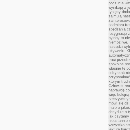
poczucie we
wynikają z j
tysięcy drob
zajmują nasz
zainteresow
nadmiaru tre
spędzania cz
rezygnację z
byłoby to n
niemożliwe. 
narzędzi cyf
używaniu. Ki
automatyczn
traci przestr
spokojne po
właśnie te p
odzyskać ró
przypominać
którym trud
Człowiek rea
naprawdę co
więc kolejną
rzeczywistym
mówi się dzi
mało o jakoś
decyduje o t
jak czytamy 
nieustannie 
wszystko sta
lektura bard