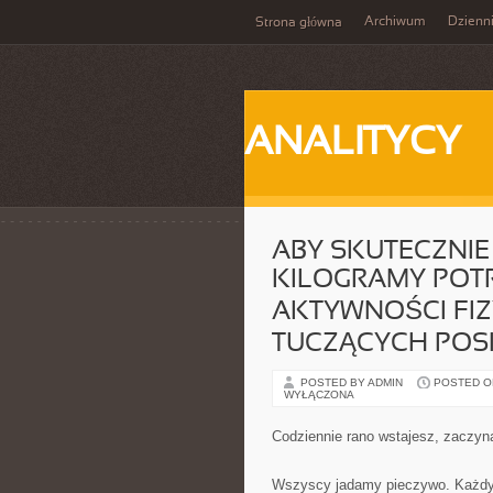
Archiwum
Dzienn
Strona główna
ANALITYCY
ABY SKUTECZNIE
KILOGRAMY POTR
AKTYWNOŚCI FIZ
TUCZĄCYCH POS
POSTED BY ADMIN
POSTED ON 
WYŁĄCZONA
Codziennie rano wstajesz, zaczyn
Wszyscy jadamy pieczywo. Każdy 