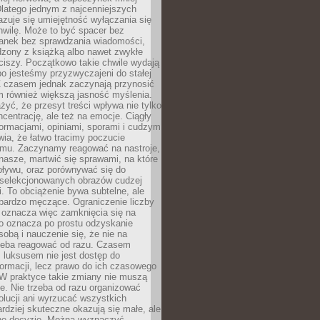
latego jednym z najcenniejszych
zuje się umiejętność wyłączania się
hwilę. Może to być spacer bez
ranek bez sprawdzania wiadomości,
dzony z książką albo nawet zwykłe
ciszy. Początkowo takie chwile wydają
bo jesteśmy przyzwyczajeni do stałej
 Z czasem jednak zaczynają przynosić
m również większą jasność myślenia.
yć, że przesyt treści wpływa nie tylko
centrację, ale też na emocje. Ciągły
formacjami, opiniami, sporami i cudzym
ia, że łatwo tracimy poczucie
tmu. Zaczynamy reagować na nastroje,
 nasze, martwić się sprawami, na które
ływu, oraz porównywać się do
yselekcjonowanych obrazów cudzej
. To obciążenie bywa subtelne, ale
 bardzo męczące. Ograniczenie liczby
 oznacza więc zamknięcia się na
to oznacza po prostu odzyskanie
sobą i nauczenie się, że nie na
zeba reagować od razu. Czasem
 luksusem nie jest dostęp do
formacji, lecz prawo do ich czasowego
 W praktyce takie zmiany nie muszą
e. Nie trzeba od razu organizować
olucji ani wyrzucać wszystkich
rdziej skuteczne okazują się małe, ale
e decyzje. Można wyznaczyć