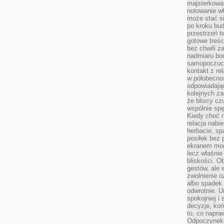
majsterkowan
notowanie w
może stać si
po kroku bu
przestrzeń 
gotowe treśc
bez chwili 
nadmiaru bo
samopoczuci
kontakt z re
w półobecnoś
odpowiadają
kolejnych za
że bliscy cz
wspólnie spę
Kiedy choć 
relacja nabi
herbacie, sp
posiłek bez
ekranem mog
lecz właśnie
bliskości. 
gestów, ale 
zwolnienie o
albo spadek
odwrotnie. U
spokojniej i
decyzje, koń
to, co napra
Odpoczynek o