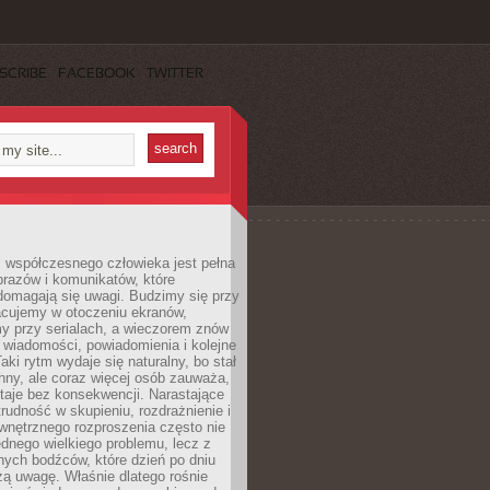
SCRIBE
FACEBOOK
TWITTER
 współczesnego człowieka jest pełna
razów i komunikatów, które
domagają się uwagi. Budzimy się przy
racujemy w otoczeniu ekranów,
 przy serialach, a wieczorem znów
wiadomości, powiadomienia i kolejne
aki rytm wydaje się naturalny, bo stał
hny, ale coraz więcej osób zauważa,
taje bez konsekwencji. Narastające
rudność w skupieniu, rozdrażnienie i
wnętrznego rozproszenia często nie
ednego wielkiego problemu, lecz z
nych bodźców, które dzień po dniu
ą uwagę. Właśnie dlatego rośnie