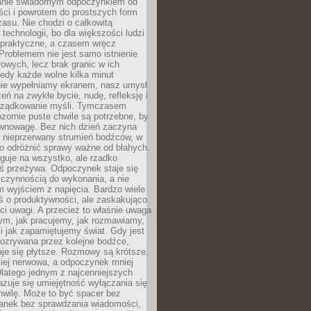
anie świadomym odpoczynkiem od
ści i powrotem do prostszych form
asu. Nie chodzi o całkowitą
 technologii, bo dla większości ludzi
iepraktyczne, a czasem wręcz
Problemem nie jest samo istnienie
rowych, lecz brak granic w ich
edy każde wolne kilka minut
ie wypełniamy ekranem, nasz umysł
zeń na zwykłe bycie, nudę, refleksję i
rządkowanie myśli. Tymczasem
ozornie puste chwile są potrzebne, by
wnowagę. Bez nich dzień zaczyna
 nieprzerwany strumień bodźców, w
no odróżnić sprawy ważne od błahych.
guje na wszystko, ale rzadko
ś przeżywa. Odpoczynek staje się
 czynnością do wykonania, a nie
 wyjściem z napięcia. Bardzo wiele
ś o produktywności, ale zaskakująco
ci uwagi. A przecież to właśnie uwaga
ym, jak pracujemy, jak rozmawiamy,
i jak zapamiętujemy świat. Gdy jest
rozrywana przez kolejne bodźce,
je się płytsze. Rozmowy są krótsze,
ziej nerwowa, a odpoczynek mniej
latego jednym z najcenniejszych
zuje się umiejętność wyłączania się
hwilę. Może to być spacer bez
ranek bez sprawdzania wiadomości,