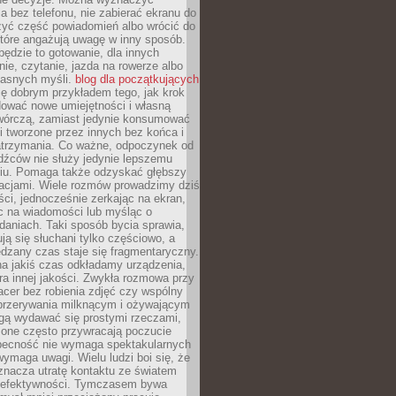
 bez telefonu, nie zabierać ekranu do
zyć część powiadomień albo wrócić do
które angażują uwagę w inny sposób.
będzie to gotowanie, dla innych
ie, czytanie, jazda na rowerze albo
łasnych myśli.
blog dla początkujących
ę dobrym przykładem tego, jak krok
dować nowe umiejętności i własną
twórczą, zamiast jedynie konsumować
i tworzone przez innych bez końca i
zatrzymania. Co ważne, odpoczynek od
dźców nie służy jedynie lepszemu
u. Pomaga także odzyskać głębszy
lacjami. Wiele rozmów prowadzimy dziś
ci, jednocześnie zerkając na ekran,
c na wiadomości lub myśląc o
daniach. Taki sposób bycia sprawia,
ują się słuchani tylko częściowo, a
dzany czas staje się fragmentaryczny.
na jakiś czas odkładamy urządzenia,
era innej jakości. Zwykła rozmowa przy
acer bez robienia zdjęć czy wspólny
 przerywania milknącym i ożywającym
ą wydawać się prostymi rzeczami,
 one często przywracają poczucie
Obecność nie wymaga spektakularnych
wymaga uwagi. Wielu ludzi boi się, że
znacza utratę kontaktu ze światem
 efektywności. Tymczasem bywa