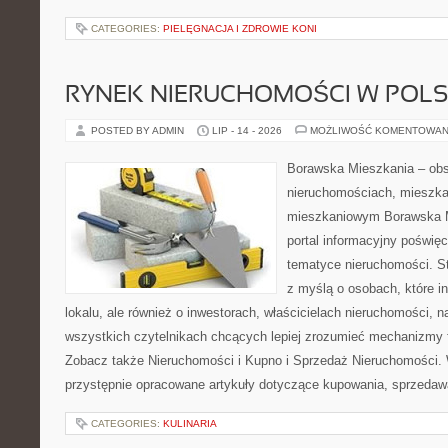
CATEGORIES:
PIELĘGNACJA I ZDROWIE KONI
RYNEK NIERUCHOMOŚCI W POL
POSTED BY ADMIN
LIP - 14 - 2026
MOŻLIWOŚĆ KOMENTOWAN
Borawska Mieszkania – ob
nieruchomościach, mieszka
mieszkaniowym Borawska Mi
portal informacyjny poświę
tematyce nieruchomości. S
z myślą o osobach, które i
lokalu, ale również o inwestorach, właścicielach nieruchomości, 
wszystkich czytelnikach chcących lepiej zrozumieć mechanizmy 
Zobacz także Nieruchomości i Kupno i Sprzedaż Nieruchomości.
przystępnie opracowane artykuły dotyczące kupowania, sprzeda
CATEGORIES:
KULINARIA