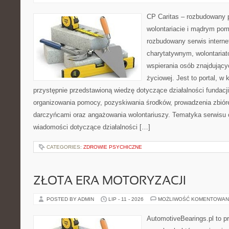
CP Caritas – rozbudowany p
wolontariacie i mądrym pom
rozbudowany serwis intern
charytatywnym, wolontaria
wspierania osób znajdującyc
życiowej. Jest to portal, 
przystępnie przedstawioną wiedzę dotyczące działalności fundacji
organizowania pomocy, pozyskiwania środków, prowadzenia zbiór
darczyńcami oraz angażowania wolontariuszy. Tematyka serwisu 
wiadomości dotyczące działalności […]
CATEGORIES:
ZDROWIE PSYCHICZNE
ZŁOTA ERA MOTORYZACJI
POSTED BY ADMIN
LIP - 11 - 2026
MOŻLIWOŚĆ KOMENTOWAN
AutomotiveBearings.pl to p