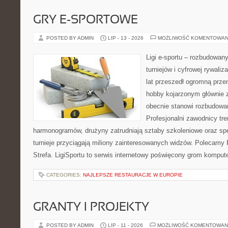
GRY E-SPORTOWE
POSTED BY ADMIN
LIP - 13 - 2026
MOŻLIWOŚĆ KOMENTOWAN
Ligi e-sportu – rozbudowany
turniejów i cyfrowej rywaliz
lat przeszedł ogromną prze
hobby kojarzonym głównie
obecnie stanowi rozbudowan
Profesjonalni zawodnicy tr
harmonogramów, drużyny zatrudniają sztaby szkoleniowe oraz spe
turnieje przyciągają miliony zainteresowanych widzów. Polecamy P
Strefa. LigiSportu to serwis internetowy poświęcony grom kompu
CATEGORIES:
NAJLEPSZE RESTAURACJE W EUROPIE
GRANTY I PROJEKTY
POSTED BY ADMIN
LIP - 11 - 2026
MOŻLIWOŚĆ KOMENTOWAN