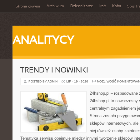
Archiwum
Dziennikarze
Irak
Koks
Strona główna
Spis Tr
ANALITYCY
TRENDY I NOWINKI
POSTED BY ADMIN
LIP - 19 - 2026
MOŻLIWOŚĆ KOMENTOWAN
24hshop.pl – rozbudowane 
24hshop.pl to nowoczesny s
centralnym zagadnieniem je
Strona została przygotowan
sklepów internetowych, ale
niej również osoby zainter
Tematyka serwisu obejmuje między innymi tworzenie sklepów inte