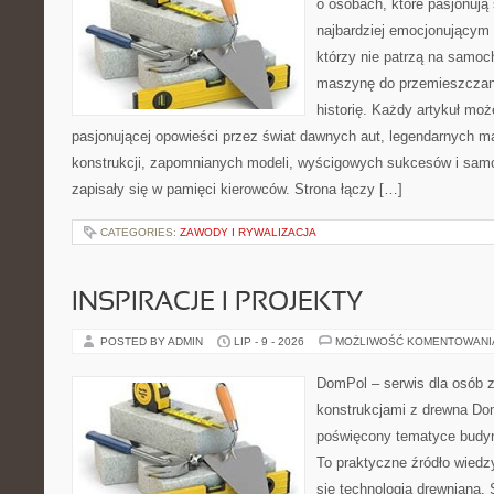
o osobach, które pasjonują 
najbardziej emocjonującym 
którzy nie patrzą na samoc
maszynę do przemieszczani
historię. Każdy artykuł mo
pasjonującej opowieści przez świat dawnych aut, legendarnych 
konstrukcji, zapomnianych modeli, wyścigowych sukcesów i samo
zapisały się w pamięci kierowców. Strona łączy […]
CATEGORIES:
ZAWODY I RYWALIZACJA
INSPIRACJE I PROJEKTY
POSTED BY ADMIN
LIP - 9 - 2026
MOŻLIWOŚĆ KOMENTOWAN
DomPol – serwis dla osób 
konstrukcjami z drewna Dom
poświęcony tematyce budyn
To praktyczne źródło wiedzy
się technologią drewnianą. 