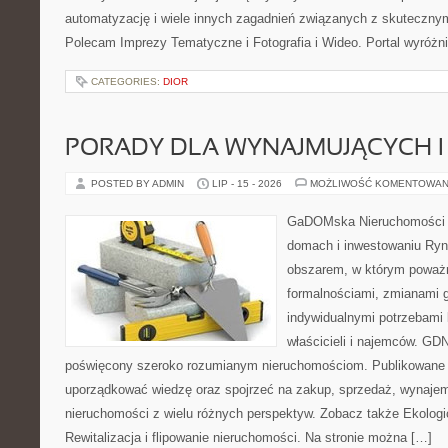
automatyzację i wiele innych zagadnień związanych z skutecznym
Polecam Imprezy Tematyczne i Fotografia i Wideo. Portal wyróż
CATEGORIES:
DIOR
PORADY DLA WYNAJMUJĄCYCH 
POSTED BY ADMIN
LIP - 15 - 2026
MOŻLIWOŚĆ KOMENTOWAN
GaDOMska Nieruchomości –
domach i inwestowaniu Ryn
obszarem, w którym poważn
formalnościami, zmianami 
indywidualnymi potrzebami 
właścicieli i najemców. GD
poświęcony szeroko rozumianym nieruchomościom. Publikowane 
uporządkować wiedzę oraz spojrzeć na zakup, sprzedaż, wynajem
nieruchomości z wielu różnych perspektyw. Zobacz także Ekologi
Rewitalizacja i flipowanie nieruchomości. Na stronie można […]