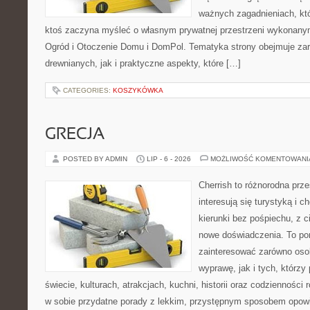
ważnych zagadnieniach, któ
ktoś zaczyna myśleć o własnym prywatnej przestrzeni wykonan
Ogród i Otoczenie Domu i DomPol. Tematyka strony obejmuje z
drewnianych, jak i praktyczne aspekty, które […]
CATEGORIES:
KOSZYKÓWKA
GRECJA
POSTED BY ADMIN
LIP - 6 - 2026
MOŻLIWOŚĆ KOMENTOWAN
Cherrish to różnorodna prze
interesują się turystyką i
kierunki bez pośpiechu, z c
nowe doświadczenia. To por
zainteresować zarówno oso
wyprawę, jak i tych, którzy 
świecie, kulturach, atrakcjach, kuchni, historii oraz codzienności
w sobie przydatne porady z lekkim, przystępnym sposobem opowi