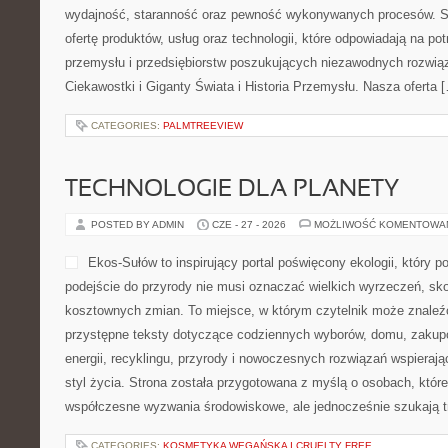
wydajność, staranność oraz pewność wykonywanych procesów. St
ofertę produktów, usług oraz technologii, które odpowiadają na 
przemysłu i przedsiębiorstw poszukujących niezawodnych rozwi
Ciekawostki i Giganty Świata i Historia Przemysłu. Nasza oferta 
CATEGORIES:
PALMTREEVIEW
TECHNOLOGIE DLA PLANETY
POSTED BY ADMIN
CZE - 27 - 2026
MOŻLIWOŚĆ KOMENTOWA
Ekos-Sułów to inspirujący portal poświęcony ekologii, który 
podejście do przyrody nie musi oznaczać wielkich wyrzeczeń, sk
kosztownych zmian. To miejsce, w którym czytelnik może znaleź
przystępne teksty dotyczące codziennych wyborów, domu, zakupó
energii, recyklingu, przyrody i nowoczesnych rozwiązań wspierają
styl życia. Strona została przygotowana z myślą o osobach, któr
współczesne wyzwania środowiskowe, ale jednocześnie szukają t
CATEGORIES:
KOSMETYKA WEGAŃSKA I CRUELTY FREE