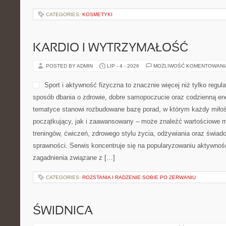
CATEGORIES:
KOSMETYKI
KARDIO I WYTRZYMAŁOŚĆ
POSTED BY ADMIN
LIP - 4 - 2026
MOŻLIWOŚĆ KOMENTOWAN
Sport i aktywność fizyczna to znacznie więcej niż tylko regula
sposób dbania o zdrowie, dobre samopoczucie oraz codzienną ene
tematyce stanowi rozbudowane bazę porad, w którym każdy miłoś
początkujący, jak i zaawansowany – może znaleźć wartościowe m
treningów, ćwiczeń, zdrowego stylu życia, odżywiania oraz świad
sprawności. Serwis koncentruje się na popularyzowaniu aktywnośc
zagadnienia związane z […]
CATEGORIES:
ROZSTANIA I RADZENIE SOBIE PO ZERWANIU
ŚWIDNICA