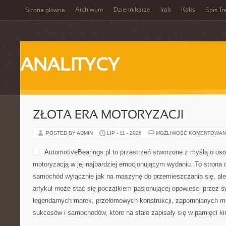
Archiwum
Dziennikarze
Irak
Koks
Strona główna
Spis Tr
ANALITYCY
ZŁOTA ERA MOTORYZACJI
POSTED BY ADMIN
LIP - 11 - 2026
MOŻLIWOŚĆ KOMENTOWAN
AutomotiveBearings.pl to przestrzeń stworzone z myślą o oso
motoryzacją w jej najbardziej emocjonującym wydaniu. To strona d
samochód wyłącznie jak na maszynę do przemieszczania się, ale 
artykuł może stać się początkiem pasjonującej opowieści przez ś
legendarnych marek, przełomowych konstrukcji, zapomnianych m
sukcesów i samochodów, które na stałe zapisały się w pamięci k