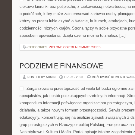
ciekawe kierunki bez pośpiechu, z ciekawością i otwartością na n
o podróżach, który może zainteresować zarówno osoby planujące 
którzy po prostu lubią czytać o świecie, kulturach, atrakcjach, kuch
codzienności różnych krajów. Strona łączy w sobie przydatne po
sposobem opowiadania, dzięki czemu można tu znaleźć […]
CATEGORIES:
ZIELONE OSIEDLA I SMART CITIES
PODZIEMIE FINANSOWE
POSTED BY ADMIN
LIP - 5 - 2026
MOŻLIWOŚĆ KOMENTOWAN
Zorganizowana przestępczość od wielu lat budzi ogromne zai
specjalistów, jak i osób poszukujących rzetelnych informacji. Str
kompendium informacji poświęcone organizacjom przestępczym, 
działania, a także nowym formom przestępczości. Serwis prezent
edukacyjny, koncentrując się na analizie zjawisk związanych z d
grup przestępczych w Rzeczypospolitej Polskiej, Europie oraz na
Narkotykowe i Kultura i Mafia. Portal opisuje istotne zagadnienia