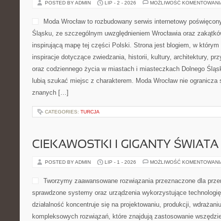
POSTED BY ADMIN
LIP - 2 - 2026
MOŻLIWOŚĆ KOMENTOWAN
Moda Wrocław to rozbudowany serwis internetowy poświęco
Śląsku, ze szczególnym uwzględnieniem Wrocławia oraz zakątków
inspirującą mapę tej części Polski. Strona jest blogiem, w który
inspiracje dotyczące zwiedzania, historii, kultury, architektury, pr
oraz codziennego życia w miastach i miasteczkach Dolnego Śląska
lubią szukać miejsc z charakterem. Moda Wrocław nie ogranicza s
znanych […]
CATEGORIES:
TURCJA
CIEKAWOSTKI I GIGANTY ŚWIATA
POSTED BY ADMIN
LIP - 1 - 2026
MOŻLIWOŚĆ KOMENTOWAN
Tworzymy zaawansowane rozwiązania przeznaczone dla przem
sprawdzone systemy oraz urządzenia wykorzystujące technologi
działalność koncentruje się na projektowaniu, produkcji, wdrażani
kompleksowych rozwiązań, które znajdują zastosowanie wszędzie 