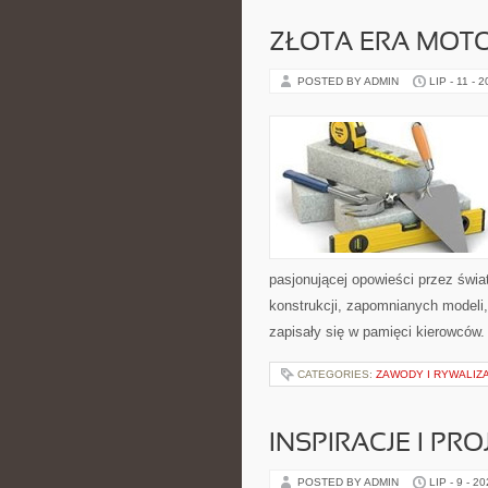
ZŁOTA ERA MOTO
POSTED BY ADMIN
LIP - 11 - 
pasjonującej opowieści przez świ
konstrukcji, zapomnianych modeli
zapisały się w pamięci kierowców.
CATEGORIES:
ZAWODY I RYWALIZ
INSPIRACJE I PR
POSTED BY ADMIN
LIP - 9 - 2