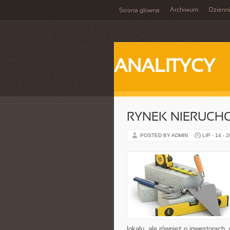
Archiwum
Dzienn
Strona główna
ANALITYCY
RYNEK NIERUCH
POSTED BY ADMIN
LIP - 14 - 
lokalu, ale również o inwestorach