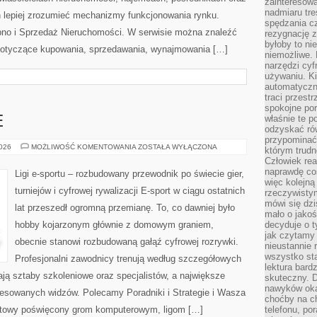
zainteresow
nadmiaru tre
 lepiej zrozumieć mechanizmy funkcjonowania rynku.
spędzania cz
pno i Sprzedaż Nieruchomości. W serwisie można znaleźć
rezygnację z
byłoby to n
 dotyczące kupowania, sprzedawania, wynajmowania […]
niemożliwe. 
narzędzi cyf
używaniu. Ki
automatyczn
traci przestr
spokojne po
właśnie te p
E
odzyskać ró
przypominać
GRY
2026
MOŻLIWOŚĆ KOMENTOWANIA
ZOSTAŁA WYŁĄCZONA
którym trud
E-
Człowiek rea
SPORTOWE
naprawdę co
Ligi e-sportu – rozbudowany przewodnik po świecie gier,
więc kolejną
turniejów i cyfrowej rywalizacji E-sport w ciągu ostatnich
rzeczywistym
mówi się dzi
lat przeszedł ogromną przemianę. To, co dawniej było
mało o jakoś
hobby kojarzonym głównie z domowym graniem,
decyduje o t
jak czytamy 
obecnie stanowi rozbudowaną gałąź cyfrowej rozrywki.
nieustannie 
wszystko sta
Profesjonalni zawodnicy trenują według szczegółowych
lektura bard
ją sztaby szkoleniowe oraz specjalistów, a największe
skuteczny. D
nawyków oka
teresowanych widzów. Polecamy Poradniki i Strategie i Wasza
choćby na c
ernetowy poświęcony grom komputerowym, ligom […]
telefonu, po