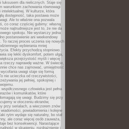
 luksusem dla nielicznych. Staje się
m warunkiem zachowania równowagi
 intelektualnej. W kulturze, która
ągłą dostępność, taka postawa może
agi. Ale to właśnie ona pozwala
ś, co coraz częściej gubimy: własną
oże najtrudniejsze jest to, że nie da
towego spokoju. Nie wystarczy jedna
edno postanowienie ani weekendowy
. To raczej proces uczenia się nowych
odziennego wybierania mniej
życia. Efekty przychodzą stopniowo.
awia się lekki dyskomfort, potem ulga,
iększa przejrzystość myśli i więcej
na rzeczy naprawdę ważne. W świecie,
annie chce nas zajmować, umiejętność
wycofania uwagi staje się formą
 To nie ucieczka od rzeczywistości,
zeżywania jej pełniej, spokojniej i
swojemu.
 współczesnego człowieka jest pełna
razów i komunikatów, które
domagają się uwagi. Budzimy się przy
racujemy w otoczeniu ekranów,
 przy serialach, a wieczorem znów
wiadomości, powiadomienia i kolejne
aki rytm wydaje się naturalny, bo stał
hny, ale coraz więcej osób zauważa,
taje bez konsekwencji. Narastające
rudność w skupieniu, rozdrażnienie i