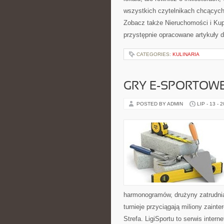
wszystkich czytelnikach chcących
Zobacz także Nieruchomości i Ku
przystępnie opracowane artykuły
CATEGORIES:
KULINARIA
GRY E-SPORTOW
POSTED BY ADMIN
LIP - 13 - 
harmonogramów, drużyny zatrudnia
turnieje przyciągają miliony zain
Strefa. LigiSportu to serwis int