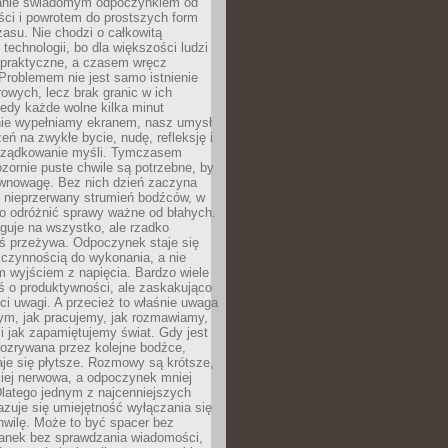
anie świadomym odpoczynkiem od
ści i powrotem do prostszych form
asu. Nie chodzi o całkowitą
 technologii, bo dla większości ludzi
iepraktyczne, a czasem wręcz
Problemem nie jest samo istnienie
rowych, lecz brak granic w ich
edy każde wolne kilka minut
ie wypełniamy ekranem, nasz umysł
zeń na zwykłe bycie, nudę, refleksję i
rządkowanie myśli. Tymczasem
ozornie puste chwile są potrzebne, by
wnowagę. Bez nich dzień zaczyna
 nieprzerwany strumień bodźców, w
no odróżnić sprawy ważne od błahych.
guje na wszystko, ale rzadko
ś przeżywa. Odpoczynek staje się
 czynnością do wykonania, a nie
 wyjściem z napięcia. Bardzo wiele
ś o produktywności, ale zaskakująco
ci uwagi. A przecież to właśnie uwaga
ym, jak pracujemy, jak rozmawiamy,
i jak zapamiętujemy świat. Gdy jest
rozrywana przez kolejne bodźce,
je się płytsze. Rozmowy są krótsze,
ziej nerwowa, a odpoczynek mniej
latego jednym z najcenniejszych
zuje się umiejętność wyłączania się
hwilę. Może to być spacer bez
ranek bez sprawdzania wiadomości,