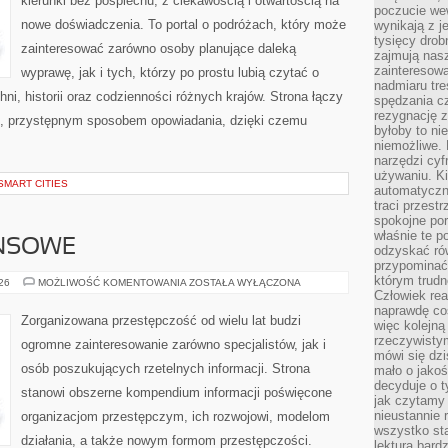
kierunki bez pośpiechu, z ciekawością i otwartością na
poczucie we
nowe doświadczenia. To portal o podróżach, który może
wynikają z j
tysięcy drob
zainteresować zarówno osoby planujące daleką
zajmują nasz
zainteresow
wyprawę, jak i tych, którzy po prostu lubią czytać o
nadmiaru tre
hni, historii oraz codzienności różnych krajów. Strona łączy
spędzania cz
rezygnację z
m, przystępnym sposobem opowiadania, dzięki czemu
byłoby to n
niemożliwe. 
narzędzi cyf
używaniu. Ki
SMART CITIES
automatyczn
traci przestr
spokojne po
właśnie te p
ANSOWE
odzyskać ró
przypominać
którym trud
PODZIEMIE
026
MOŻLIWOŚĆ KOMENTOWANIA
ZOSTAŁA WYŁĄCZONA
FINANSOWE
Człowiek rea
naprawdę co
Zorganizowana przestępczość od wielu lat budzi
więc kolejną
rzeczywistym
ogromne zainteresowanie zarówno specjalistów, jak i
mówi się dzi
osób poszukujących rzetelnych informacji. Strona
mało o jakoś
decyduje o t
stanowi obszerne kompendium informacji poświęcone
jak czytamy 
nieustannie 
organizacjom przestępczym, ich rozwojowi, modelom
wszystko sta
działania, a także nowym formom przestępczości.
lektura bard