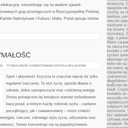
skuteczny. D
edukacyjny, koncentrując się na analizie zjawisk
nawyków oka
nizowanych grup przestępczych w Rzeczypospolitej Polskiej,
choćby na c
telefonu, po
artele Narkotykowe i Kultura i Mafia. Portal opisuje istotne
wieczór spę
siedzenie w 
się dziwne, 
stymulacji.
ulgę, a pote
Warto zauważ
na naszą kon
kontakt z in
ZYMAŁOŚĆ
życiem spraw
własnego ry
które nie są
KARDIO
026
MOŻLIWOŚĆ KOMENTOWANIA
ZOSTAŁA WYŁĄCZONA
nie mamy wp
I
WYTRZYMAŁOŚĆ
starannie w
Sport i aktywność fizyczna to znacznie więcej niż tylko
codzienności
długofalowo
regularne ćwiczenia. To styl życia, sposób dbania o
bodźców nie
świat. Częs
zdrowie, dobre samopoczucie oraz codzienną energię.
kontaktu ze 
Strona poświęcona tej tematyce stanowi rozbudowane
wszystko tr
największym
bazę porad, w którym każdy miłośnik ruchu – zarówno
kolejnych in
początkujący, jak i zaawansowany – może znaleźć
wyciszenia.
być radykaln
reningów, ćwiczeń, zdrowego stylu życia, odżywiania oraz
cyfrowej rew
urządzeń. Ba
rawności. Serwis koncentruje się na popularyzowaniu
konsekwentn