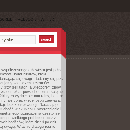
SCRIBE
FACEBOOK
TWITTER
 współczesnego człowieka jest pełna
razów i komunikatów, które
domagają się uwagi. Budzimy się przy
racujemy w otoczeniu ekranów,
 przy serialach, a wieczorem znów
wiadomości, powiadomienia i kolejne
aki rytm wydaje się naturalny, bo stał
hny, ale coraz więcej osób zauważa,
taje bez konsekwencji. Narastające
rudność w skupieniu, rozdrażnienie i
wnętrznego rozproszenia często nie
ednego wielkiego problemu, lecz z
nych bodźców, które dzień po dniu
ą uwagę. Właśnie dlatego rośnie