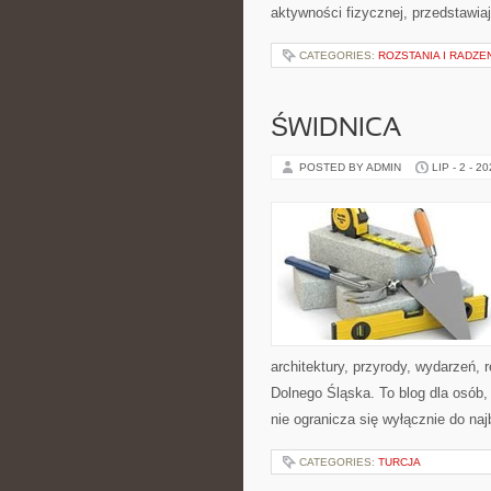
aktywności fizycznej, przedstawia
CATEGORIES:
ROZSTANIA I RADZE
ŚWIDNICA
POSTED BY ADMIN
LIP - 2 - 2
architektury, przyrody, wydarzeń,
Dolnego Śląska. To blog dla osób
nie ogranicza się wyłącznie do na
CATEGORIES:
TURCJA