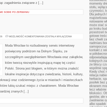
jąc zagadnienia związane z […]
momenty dnia
stołu, wyłąc
czynności, 
NIE SOBIE PO ZERWANIU
Dla jednych 
majsterkowan
notowanie w
może stać si
po kroku bu
przestrzeń 
gotowe treśc
ŚWIDNICA
026
MOŻLIWOŚĆ KOMENTOWANIA
ZOSTAŁA WYŁĄCZONA
bez chwili 
nadmiaru bo
Moda Wrocław to rozbudowany serwis internetowy
samopoczuci
kontakt z re
poświęcony podróżom na Dolnym Śląsku, ze
w półobecnoś
szczególnym uwzględnieniem Wrocławia oraz zakątków,
odpowiadają
kolejnych za
które tworzą niezwykle inspirującą mapę tej części
że bliscy cz
wspólnie spę
Polski. Strona jest blogiem, w którym można znaleźć
Kiedy choć 
lokalne inspiracje dotyczące zwiedzania, historii, kultury,
relacja nabi
herbacie, sp
 rekreacji oraz codziennego życia w miastach i miasteczkach
posiłek bez
, które lubią szukać miejsc z charakterem. Moda Wrocław
ekranem mog
lecz właśnie
jbardziej znanych […]
bliskości. 
gestów, ale 
zwolnienie o
albo spadek