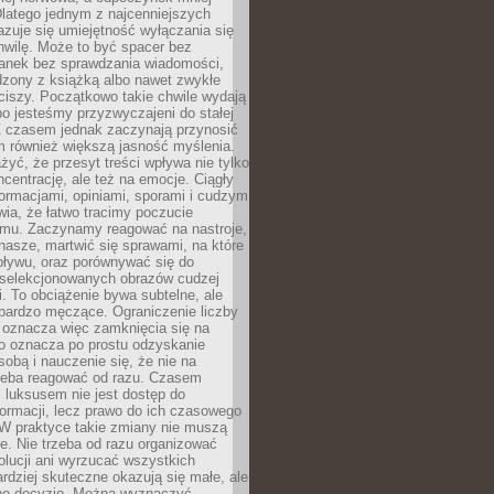
latego jednym z najcenniejszych
zuje się umiejętność wyłączania się
hwilę. Może to być spacer bez
ranek bez sprawdzania wiadomości,
dzony z książką albo nawet zwykłe
ciszy. Początkowo takie chwile wydają
bo jesteśmy przyzwyczajeni do stałej
 Z czasem jednak zaczynają przynosić
m również większą jasność myślenia.
yć, że przesyt treści wpływa nie tylko
centrację, ale też na emocje. Ciągły
formacjami, opiniami, sporami i cudzym
ia, że łatwo tracimy poczucie
tmu. Zaczynamy reagować na nastroje,
 nasze, martwić się sprawami, na które
ływu, oraz porównywać się do
yselekcjonowanych obrazów cudzej
. To obciążenie bywa subtelne, ale
 bardzo męczące. Ograniczenie liczby
 oznacza więc zamknięcia się na
to oznacza po prostu odzyskanie
sobą i nauczenie się, że nie na
zeba reagować od razu. Czasem
 luksusem nie jest dostęp do
formacji, lecz prawo do ich czasowego
 W praktyce takie zmiany nie muszą
e. Nie trzeba od razu organizować
olucji ani wyrzucać wszystkich
rdziej skuteczne okazują się małe, ale
e decyzje. Można wyznaczyć