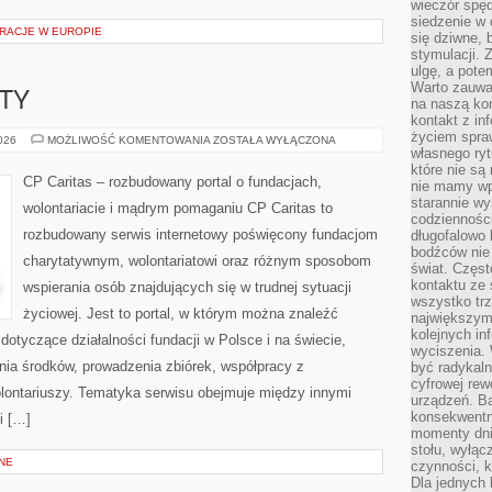
wieczór spę
siedzenie w 
RACJE W EUROPIE
się dziwne, 
stymulacji.
ulgę, a pote
Warto zauważ
KTY
na naszą kon
kontakt z in
życiem spraw
GRANTY
2026
MOŻLIWOŚĆ KOMENTOWANIA
ZOSTAŁA WYŁĄCZONA
I
własnego ry
PROJEKTY
które nie są
CP Caritas – rozbudowany portal o fundacjach,
nie mamy wp
starannie w
wolontariacie i mądrym pomaganiu CP Caritas to
codzienności
rozbudowany serwis internetowy poświęcony fundacjom
długofalowo
bodźców nie
charytatywnym, wolontariatowi oraz różnym sposobom
świat. Częs
kontaktu ze 
wspierania osób znajdujących się w trudnej sytuacji
wszystko tr
życiowej. Jest to portal, w którym można znaleźć
największym
kolejnych in
dotyczące działalności fundacji w Polsce i na świecie,
wyciszenia.
ia środków, prowadzenia zbiórek, współpracy z
być radykaln
cyfrowej rew
ontariuszy. Tematyka serwisu obejmuje między innymi
urządzeń. Ba
konsekwentn
i […]
momenty dnia
stołu, wyłąc
NE
czynności, 
Dla jednych 