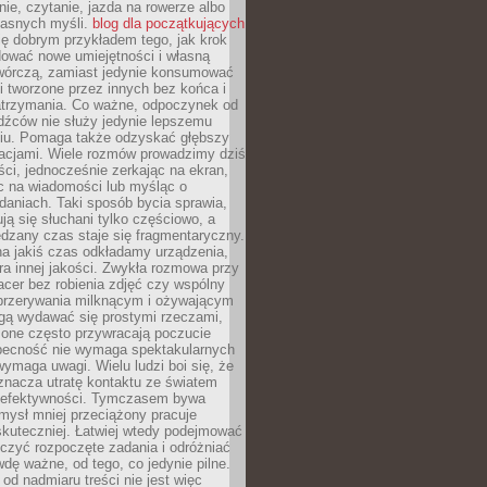
ie, czytanie, jazda na rowerze albo
łasnych myśli.
blog dla początkujących
ę dobrym przykładem tego, jak krok
dować nowe umiejętności i własną
twórczą, zamiast jedynie konsumować
i tworzone przez innych bez końca i
zatrzymania. Co ważne, odpoczynek od
dźców nie służy jedynie lepszemu
u. Pomaga także odzyskać głębszy
lacjami. Wiele rozmów prowadzimy dziś
ci, jednocześnie zerkając na ekran,
c na wiadomości lub myśląc o
daniach. Taki sposób bycia sprawia,
ują się słuchani tylko częściowo, a
dzany czas staje się fragmentaryczny.
na jakiś czas odkładamy urządzenia,
era innej jakości. Zwykła rozmowa przy
acer bez robienia zdjęć czy wspólny
 przerywania milknącym i ożywającym
ą wydawać się prostymi rzeczami,
 one często przywracają poczucie
Obecność nie wymaga spektakularnych
wymaga uwagi. Wielu ludzi boi się, że
znacza utratę kontaktu ze światem
 efektywności. Tymczasem bywa
mysł mniej przeciążony pracuje
 skuteczniej. Łatwiej wtedy podejmować
czyć rozpoczęte zadania i odróżniać
wdę ważne, od tego, co jedynie pilne.
d nadmiaru treści nie jest więc