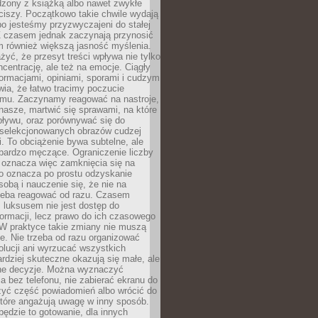
dzony z książką albo nawet zwykłe
ciszy. Początkowo takie chwile wydają
bo jesteśmy przyzwyczajeni do stałej
 Z czasem jednak zaczynają przynosić
m również większą jasność myślenia.
yć, że przesyt treści wpływa nie tylko
centrację, ale też na emocje. Ciągły
formacjami, opiniami, sporami i cudzym
ia, że łatwo tracimy poczucie
tmu. Zaczynamy reagować na nastroje,
 nasze, martwić się sprawami, na które
ływu, oraz porównywać się do
yselekcjonowanych obrazów cudzej
. To obciążenie bywa subtelne, ale
 bardzo męczące. Ograniczenie liczby
 oznacza więc zamknięcia się na
to oznacza po prostu odzyskanie
sobą i nauczenie się, że nie na
zeba reagować od razu. Czasem
 luksusem nie jest dostęp do
formacji, lecz prawo do ich czasowego
 W praktyce takie zmiany nie muszą
e. Nie trzeba od razu organizować
olucji ani wyrzucać wszystkich
rdziej skuteczne okazują się małe, ale
e decyzje. Można wyznaczyć
 bez telefonu, nie zabierać ekranu do
zyć część powiadomień albo wrócić do
które angażują uwagę w inny sposób.
będzie to gotowanie, dla innych