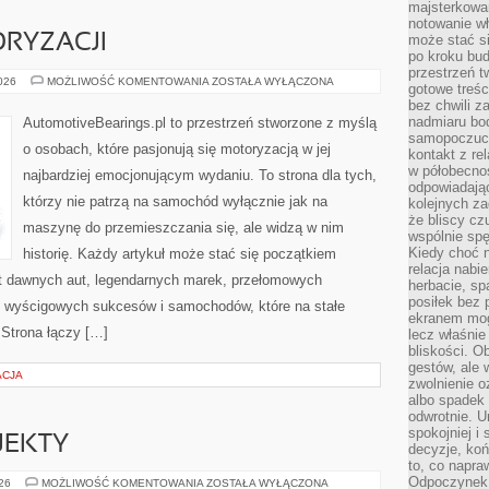
majsterkowan
notowanie w
RYZACJI
może stać si
po kroku bu
przestrzeń 
ZŁOTA
2026
MOŻLIWOŚĆ KOMENTOWANIA
ZOSTAŁA WYŁĄCZONA
gotowe treśc
ERA
bez chwili 
MOTORYZACJI
nadmiaru bo
AutomotiveBearings.pl to przestrzeń stworzone z myślą
samopoczuci
o osobach, które pasjonują się motoryzacją w jej
kontakt z re
w półobecnoś
najbardziej emocjonującym wydaniu. To strona dla tych,
odpowiadają
którzy nie patrzą na samochód wyłącznie jak na
kolejnych za
że bliscy cz
maszynę do przemieszczania się, ale widzą w nim
wspólnie spę
Kiedy choć 
historię. Każdy artykuł może stać się początkiem
relacja nabi
at dawnych aut, legendarnych marek, przełomowych
herbacie, sp
posiłek bez
, wyścigowych sukcesów i samochodów, które na stałe
ekranem mog
 Strona łączy […]
lecz właśnie
bliskości. 
gestów, ale 
ACJA
zwolnienie o
albo spadek
odwrotnie. U
spokojniej i
OJEKTY
decyzje, koń
to, co napra
Odpoczynek o
INSPIRACJE
026
MOŻLIWOŚĆ KOMENTOWANIA
ZOSTAŁA WYŁĄCZONA