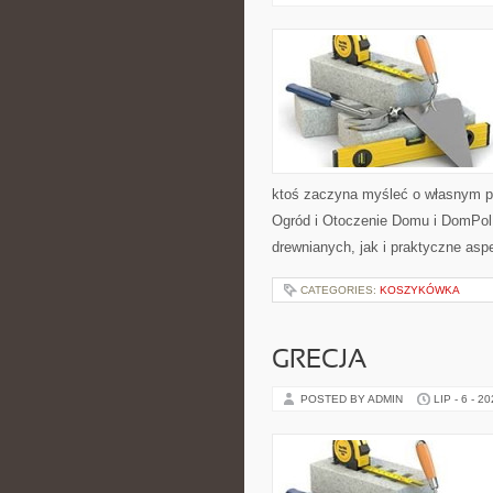
ktoś zaczyna myśleć o własnym p
Ogród i Otoczenie Domu i DomPol
drewnianych, jak i praktyczne aspe
CATEGORIES:
KOSZYKÓWKA
GRECJA
POSTED BY ADMIN
LIP - 6 - 2