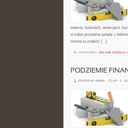
świecie, kulturach, atrakcjach, kuc
w sobie przydatne porady z lekki
można tu znaleźć […]
CATEGORIES:
ZIELONE OSIEDLA I 
PODZIEMIE FIN
POSTED BY ADMIN
LIP - 5 - 2