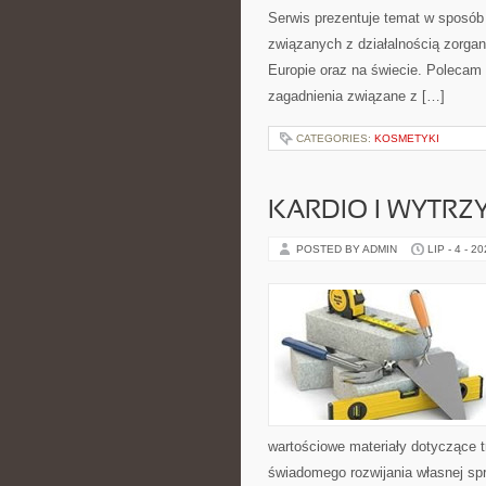
Serwis prezentuje temat w sposób 
związanych z działalnością zorga
Europie oraz na świecie. Polecam K
zagadnienia związane z […]
CATEGORIES:
KOSMETYKI
KARDIO I WYTR
POSTED BY ADMIN
LIP - 4 - 2
wartościowe materiały dotyczące t
świadomego rozwijania własnej sp