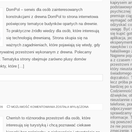
I
kaprysem ani
PROJEKTY
podstawowy
DomPol – serwis dla osób zainteresowanych
psychicznej i
premiuje ci
konstrukcjami z drewna DomPol to strona internetowa
wymagać odw
poświęcony tematyce budynków opartych na drewnie.
odzyskać co
uwagę. Być m
To praktyczne źródło wiedzy dla osób, które interesują
się kupić go
się technologią drewnianą. Strona skupia się na
aplikacja, j
eksperyment
ważnych zagadnieniach, które pojawiają się wtedy, gdy
nawyków i c
hałaśliwego 
rywatnej przestrzeni wykonanym z drewna. Polecamy
Najpierw poj
. Tematyka strony obejmuje zarówno plusy domów
a z czasem w
przestrzeni 
kty, które […]
który nieust
świadomego 
dojrzałości.
lecz próba pr
bardziej po 
Codzienność
dźwięków, ob
nieustannie 
telefonie, p
GRECJA
026
MOŻLIWOŚĆ KOMENTOWANIA
ZOSTAŁA WYŁĄCZONA
odpoczywamy
sprawdzamy 
informacje. T
Cherrish to różnorodna przestrzeń dla osób, które
się powszec
interesują się turystyką i chcą poznawać ciekawe
że nie pozos
zmęczenie, t