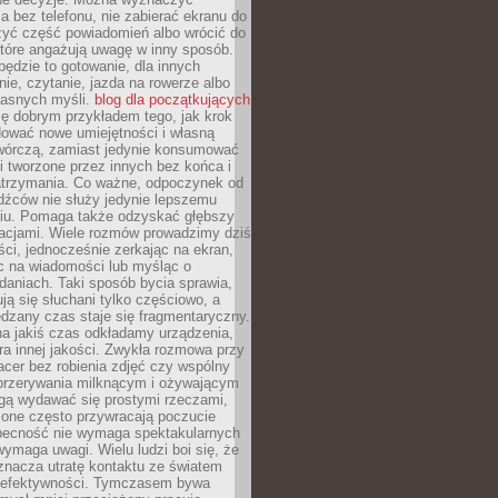
 bez telefonu, nie zabierać ekranu do
zyć część powiadomień albo wrócić do
które angażują uwagę w inny sposób.
będzie to gotowanie, dla innych
ie, czytanie, jazda na rowerze albo
łasnych myśli.
blog dla początkujących
ę dobrym przykładem tego, jak krok
dować nowe umiejętności i własną
twórczą, zamiast jedynie konsumować
i tworzone przez innych bez końca i
zatrzymania. Co ważne, odpoczynek od
dźców nie służy jedynie lepszemu
u. Pomaga także odzyskać głębszy
lacjami. Wiele rozmów prowadzimy dziś
ci, jednocześnie zerkając na ekran,
c na wiadomości lub myśląc o
daniach. Taki sposób bycia sprawia,
ują się słuchani tylko częściowo, a
dzany czas staje się fragmentaryczny.
na jakiś czas odkładamy urządzenia,
era innej jakości. Zwykła rozmowa przy
acer bez robienia zdjęć czy wspólny
 przerywania milknącym i ożywającym
ą wydawać się prostymi rzeczami,
 one często przywracają poczucie
Obecność nie wymaga spektakularnych
wymaga uwagi. Wielu ludzi boi się, że
znacza utratę kontaktu ze światem
 efektywności. Tymczasem bywa