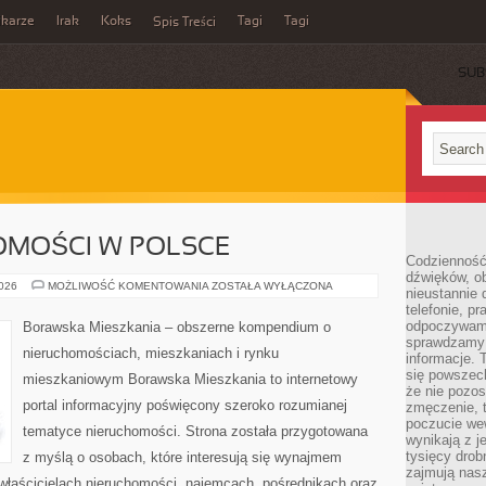
ikarze
Irak
Koks
Tagi
Tagi
Spis Treści
SUB
OMOŚCI W POLSCE
Codzienność
dźwięków, ob
RYNEK
2026
MOŻLIWOŚĆ KOMENTOWANIA
ZOSTAŁA WYŁĄCZONA
nieustannie 
NIERUCHOMOŚCI
telefonie, p
W
POLSCE
odpoczywamy
Borawska Mieszkania – obszerne kompendium o
sprawdzamy 
nieruchomościach, mieszkaniach i rynku
informacje. T
się powszec
mieszkaniowym Borawska Mieszkania to internetowy
że nie pozos
portal informacyjny poświęcony szeroko rozumianej
zmęczenie, t
poczucie we
tematyce nieruchomości. Strona została przygotowana
wynikają z j
tysięcy drob
z myślą o osobach, które interesują się wynajmem
zajmują nasz
, właścicielach nieruchomości, najemcach, pośrednikach oraz