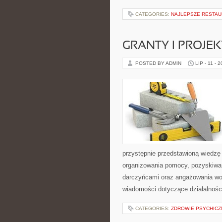
CATEGORIES:
NAJLEPSZE RESTAU
GRANTY I PROJE
POSTED BY ADMIN
LIP - 11 - 
przystępnie przedstawioną wiedzę 
organizowania pomocy, pozyskiwan
darczyńcami oraz angażowania wol
wiadomości dotyczące działalnośc
CATEGORIES:
ZDROWIE PSYCHICZ