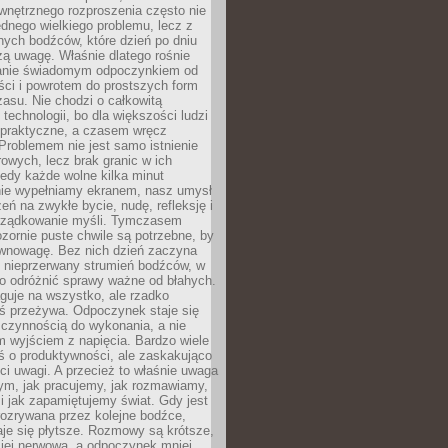
wnętrznego rozproszenia często nie
ednego wielkiego problemu, lecz z
nych bodźców, które dzień po dniu
ą uwagę. Właśnie dlatego rośnie
anie świadomym odpoczynkiem od
ści i powrotem do prostszych form
asu. Nie chodzi o całkowitą
 technologii, bo dla większości ludzi
iepraktyczne, a czasem wręcz
Problemem nie jest samo istnienie
rowych, lecz brak granic w ich
edy każde wolne kilka minut
ie wypełniamy ekranem, nasz umysł
zeń na zwykłe bycie, nudę, refleksję i
rządkowanie myśli. Tymczasem
ozornie puste chwile są potrzebne, by
wnowagę. Bez nich dzień zaczyna
 nieprzerwany strumień bodźców, w
no odróżnić sprawy ważne od błahych.
guje na wszystko, ale rzadko
ś przeżywa. Odpoczynek staje się
 czynnością do wykonania, a nie
 wyjściem z napięcia. Bardzo wiele
ś o produktywności, ale zaskakująco
ci uwagi. A przecież to właśnie uwaga
ym, jak pracujemy, jak rozmawiamy,
i jak zapamiętujemy świat. Gdy jest
rozrywana przez kolejne bodźce,
je się płytsze. Rozmowy są krótsze,
ziej nerwowa, a odpoczynek mniej