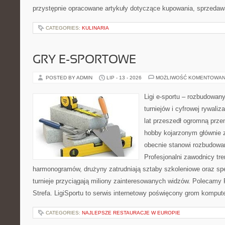
przystępnie opracowane artykuły dotyczące kupowania, sprzeda
CATEGORIES:
KULINARIA
GRY E-SPORTOWE
POSTED BY ADMIN
LIP - 13 - 2026
MOŻLIWOŚĆ KOMENTOWAN
Ligi e-sportu – rozbudowany
turniejów i cyfrowej rywaliz
lat przeszedł ogromną prze
hobby kojarzonym głównie
obecnie stanowi rozbudowan
Profesjonalni zawodnicy tr
harmonogramów, drużyny zatrudniają sztaby szkoleniowe oraz spe
turnieje przyciągają miliony zainteresowanych widzów. Polecamy P
Strefa. LigiSportu to serwis internetowy poświęcony grom kompu
CATEGORIES:
NAJLEPSZE RESTAURACJE W EUROPIE