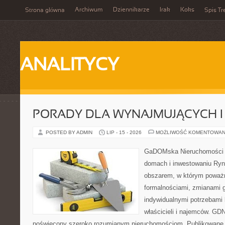
Archiwum
Dziennikarze
Irak
Koks
Strona główna
Spis Tr
ANALITYCY
PORADY DLA WYNAJMUJĄCYCH 
POSTED BY ADMIN
LIP - 15 - 2026
MOŻLIWOŚĆ KOMENTOWAN
GaDOMska Nieruchomości –
domach i inwestowaniu Ryn
obszarem, w którym poważn
formalnościami, zmianami 
indywidualnymi potrzebami 
właścicieli i najemców. GD
poświęcony szeroko rozumianym nieruchomościom. Publikowane 