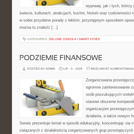
wyprawę, jak i tych, którzy 
świecie, kulturach, atrakcjach, kuchni, historii oraz codzienności
w sobie przydatne porady z lekkim, przystępnym sposobem opowi
można tu znaleźć […]
CATEGORIES:
ZIELONE OSIEDLA I SMART CITIES
PODZIEMIE FINANSOWE
POSTED BY ADMIN
LIP - 5 - 2026
MOŻLIWOŚĆ KOMENTOWAN
Zorganizowana przestępczoś
ogromne zainteresowanie za
osób poszukujących rzeteln
stanowi obszerne kompendi
organizacjom przestępczym
działania, a także nowym f
Serwis prezentuje temat w sposób edukacyjny, koncentrując się na
związanych z działalnością zorganizowanych grup przestępczych 