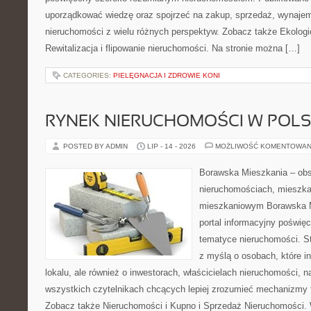
uporządkować wiedzę oraz spojrzeć na zakup, sprzedaż, wynajem
nieruchomości z wielu różnych perspektyw. Zobacz także Ekologi
Rewitalizacja i flipowanie nieruchomości. Na stronie można […]
CATEGORIES:
PIELĘGNACJA I ZDROWIE KONI
RYNEK NIERUCHOMOŚCI W POL
POSTED BY ADMIN
LIP - 14 - 2026
MOŻLIWOŚĆ KOMENTOWAN
Borawska Mieszkania – ob
nieruchomościach, mieszka
mieszkaniowym Borawska Mi
portal informacyjny poświę
tematyce nieruchomości. S
z myślą o osobach, które i
lokalu, ale również o inwestorach, właścicielach nieruchomości, 
wszystkich czytelnikach chcących lepiej zrozumieć mechanizmy 
Zobacz także Nieruchomości i Kupno i Sprzedaż Nieruchomości.