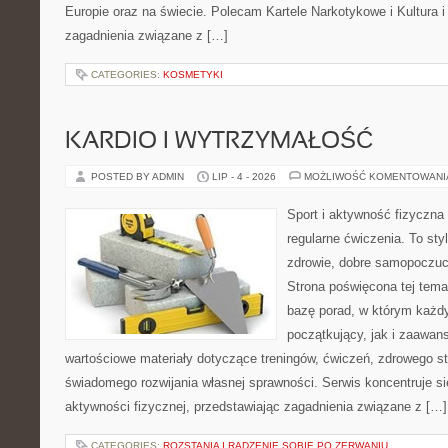
Europie oraz na świecie. Polecam Kartele Narkotykowe i Kultura i 
zagadnienia związane z […]
CATEGORIES:
KOSMETYKI
KARDIO I WYTRZYMAŁOŚĆ
POSTED BY ADMIN
LIP - 4 - 2026
MOŻLIWOŚĆ KOMENTOWAN
Sport i aktywność fizyczna 
regularne ćwiczenia. To sty
zdrowie, dobre samopoczuci
Strona poświęcona tej tem
bazę porad, w którym każdy
początkujący, jak i zaawa
wartościowe materiały dotyczące treningów, ćwiczeń, zdrowego st
świadomego rozwijania własnej sprawności. Serwis koncentruje s
aktywności fizycznej, przedstawiając zagadnienia związane z […]
CATEGORIES:
ROZSTANIA I RADZENIE SOBIE PO ZERWANIU