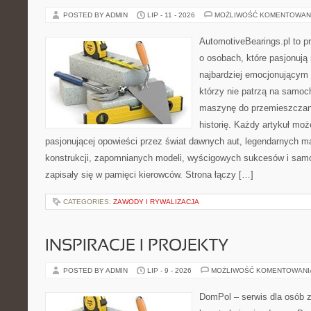
POSTED BY ADMIN
LIP - 11 - 2026
MOŻLIWOŚĆ KOMENTOWAN
AutomotiveBearings.pl to p
o osobach, które pasjonują 
najbardziej emocjonującym 
którzy nie patrzą na samoc
maszynę do przemieszczani
historię. Każdy artykuł mo
pasjonującej opowieści przez świat dawnych aut, legendarnych 
konstrukcji, zapomnianych modeli, wyścigowych sukcesów i samo
zapisały się w pamięci kierowców. Strona łączy […]
CATEGORIES:
ZAWODY I RYWALIZACJA
INSPIRACJE I PROJEKTY
POSTED BY ADMIN
LIP - 9 - 2026
MOŻLIWOŚĆ KOMENTOWAN
DomPol – serwis dla osób 