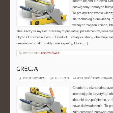
konstrukcjami z drewna Dom
poświęcony tematyce budyn
To praktyczne źródło wiedzy
się technologią drewnianą. 
ważnych zagadnieniach, któ
ktoś zaczyna myśleć o własnym prywatnej przestrzeni wykonan
Ogród i Otoczenie Domu i DomPol. Tematyka strony obejmuje z
drewnianych, jak i praktyczne aspekty, które […]
CATEGORIES:
KOSZYKÓWKA
GRECJA
POSTED BY ADMIN
LIP - 6 - 2026
MOŻLIWOŚĆ KOMENTOWAN
Cherrish to różnorodna prze
interesują się turystyką i
kierunki bez pośpiechu, z c
nowe doświadczenia. To por
zainteresować zarówno oso