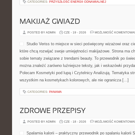
CATEGORIES:
PRZYSZŁOŚĆ ENERGII ODNAWIALNEJ
MAKIJAŻ GWIAZD
POSTED BY ADMIN
CZE - 19 - 2026
MOŻLIWOŚĆ KOMENTOWA
Studio Veriss to miejsce w sieci poświęcony wizażowi oraz 
które chcą rozwijać swoje umiejętności makijażowe. Strona ma ch
sobie tematy związane z trendami beauty. To przewodnik po świ
można znaleźć zarówno luźniejsze teksty, jak i wskazówki przydat
Polecam Kosmetyki pod lupą i Czytelnicy Analizują. Tematyka str
wszystkim na kosmetykach kolorowych, ale nie ogranicza […]
CATEGORIES:
PANAMA
ZDROWE PRZEPISY
POSTED BY ADMIN
CZE - 18 - 2026
MOŻLIWOŚĆ KOMENTOWA
Spalarnia kalorii – praktyczny przewodnik po spalaniu kalorii S