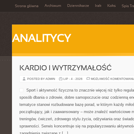
Archiwum
Dziennikarze
Irak
Koks
Strona główna
Spis Tr
ANALITYCY
KARDIO I WYTRZYMAŁOŚĆ
POSTED BY ADMIN
LIP - 4 - 2026
MOŻLIWOŚĆ KOMENTOWAN
Sport i aktywność fizyczna to znacznie więcej niż tylko regula
sposób dbania o zdrowie, dobre samopoczucie oraz codzienną ene
tematyce stanowi rozbudowane bazę porad, w którym każdy miłoś
początkujący, jak i zaawansowany – może znaleźć wartościowe m
treningów, ćwiczeń, zdrowego stylu życia, odżywiania oraz świad
sprawności. Serwis koncentruje się na popularyzowaniu aktywnośc
zagadnienia związane z […]