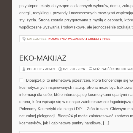
przystępne teksty dotyczące codziennych wyborów, domu, zakupó
energii, recyklingu, przyrody i nowoczesnych rozwiązań wspierają
styl życia. Strona została przygotowana z myślą o osobach, któr
współczesne wyzwania środowiskowe, ale jednocześnie szukają t
CATEGORIES:
KOSMETYKA WEGAŃSKA I CRUELTY FREE
EKO-MAKIJAŻ
POSTED BY ADMIN
CZE - 20 - 2026
MOŻLIWOŚĆ KOMENTOWA
Bioarp24.pl to internetowa przestrzeń, która koncentruje się 
kosmetycznych inspirowanych naturą. Strona może być traktowan
informacji dla osób, które interesują się kosmetykami opartymi na
strona, która wpisuje się w rosnące zainteresowanie łagodniejszą
Polecamy Kosmetyki dla niego i DIY – Zrób to sam. Głównym mo
naturalnej pielęgnacji. Bioarp24.pl może zainteresować zarówno m
kosmetyków, jak i gabinetowe punkty handlowe, […]