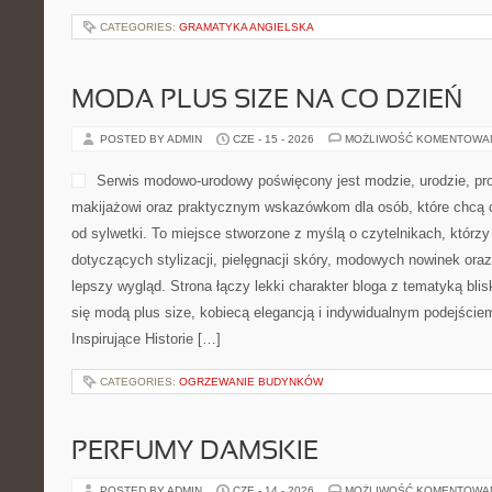
CATEGORIES:
GRAMATYKA ANGIELSKA
MODA PLUS SIZE NA CO DZIEŃ
POSTED BY ADMIN
CZE - 15 - 2026
MOŻLIWOŚĆ KOMENTOWA
Serwis modowo-urodowy poświęcony jest modzie, urodzie, 
makijażowi oraz praktycznym wskazówkom dla osób, które chcą c
od sylwetki. To miejsce stworzone z myślą o czytelnikach, którzy
dotyczących stylizacji, pielęgnacji skóry, modowych nowinek o
lepszy wygląd. Strona łączy lekki charakter bloga z tematyką blis
się modą plus size, kobiecą elegancją i indywidualnym podejści
Inspirujące Historie […]
CATEGORIES:
OGRZEWANIE BUDYNKÓW
PERFUMY DAMSKIE
POSTED BY ADMIN
CZE - 14 - 2026
MOŻLIWOŚĆ KOMENTOWA