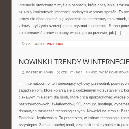
internecie stworzony z myślą o osobach, które chcą lepiej zrozumi
szukają konkretnych informacji podanych w prosty sposób. To prz
którzy nie chcą opierać się wyłącznie na internetowych skrótach, 
zdrowy styl życia szerzej: przez pryzmat regeneracji. Strona por
zainteresować zarówno osoby wracające po przerwie, jak […]
CATEGORIES:
PRZYRODA
NOWINKI I TRENDY W INTERNECI
POSTED BY ADMIN
CZE - 17 - 2026
MOŻLIWOŚĆ KOMENTOWA
Internat.com.pl to interesujący cyfrowy przewodnik poświęcon
zagadnieniom, które kojarzą się z codziennym korzystaniem z k
ciekawym miejscem dla osób, które chcą uporządkować wiedzę o ś
bezprzewodowych, światłowodów, 5G, chmury, hostingu, cyberbe
domowych rozwiązań technologicznych. Nowości na stronie: Bezp
Poradniki Użytkownika. To przestrzeń, w którym technologia zos
przystępny. Zamiast suchej teorii, czytelnik może znaleźć tu pra