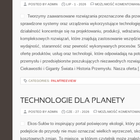
POSTED BY ADMIN
LIP - 1 - 2026
MOŻLIWOŚĆ KOMENTOWAN
Tworzymy zaawansowane rozwiązania przeznaczone dla przem
sprawdzone systemy oraz urządzenia wykorzystujące technologi
działalność koncentruje się na projektowaniu, produkcji, wdrażani
kompleksowych rozwiązań, które znajdują zastosowanie wszędzie 
wydajność, staranność oraz pewność wykonywanych procesów. St
ofertę produktów, usług oraz technologii, które odpowiadają na 
przemysłu i przedsiębiorstw poszukujących niezawodnych rozwi
Ciekawostki i Giganty Świata i Historia Przemysłu. Nasza oferta 
CATEGORIES:
PALMTREEVIEW
TECHNOLOGIE DLA PLANETY
POSTED BY ADMIN
CZE - 27 - 2026
MOŻLIWOŚĆ KOMENTOWA
Ekos-Sułów to inspirujący portal poświęcony ekologii, który 
podejście do przyrody nie musi oznaczać wielkich wyrzeczeń, sk
kosztownych zmian. To miejsce, w którym czytelnik może znaleź