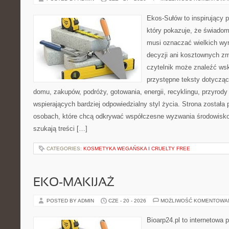
Ekos-Sułów to inspirujący p
który pokazuje, że świadom
musi oznaczać wielkich wy
decyzji ani kosztownych zm
czytelnik może znaleźć wsk
przystępne teksty dotyczą
domu, zakupów, podróży, gotowania, energii, recyklingu, przyrod
wspierających bardziej odpowiedzialny styl życia. Strona została
osobach, które chcą odkrywać współczesne wyzwania środowisko
szukają treści […]
CATEGORIES:
KOSMETYKA WEGAŃSKA I CRUELTY FREE
EKO-MAKIJAŻ
POSTED BY ADMIN
CZE - 20 - 2026
MOŻLIWOŚĆ KOMENTOWA
Bioarp24.pl to internetowa 