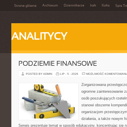
Archiwum
Dziennikarze
Irak
Koks
Strona główna
Spis Tr
ANALITYCY
PODZIEMIE FINANSOWE
POSTED BY ADMIN
LIP - 5 - 2026
MOŻLIWOŚĆ KOMENTOWAN
Zorganizowana przestępczoś
ogromne zainteresowanie za
osób poszukujących rzeteln
stanowi obszerne kompendi
organizacjom przestępczym
działania, a także nowym f
Serwis prezentuje temat w sposób edukacyjny, koncentrując się na