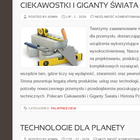
CIEKAWOSTKI I GIGANTY ŚWIATA
POSTED BY ADMIN
LIP - 1 - 2026
MOŻLIWOŚĆ KOMENTOWAN
Tworzymy zaawansowane ro
dla przemysłu, dostarczaj
urządzenia wykorzystujące 
wysokociśnieniową. Nasza d
na projektowaniu, produkcji
kompleksowych rozwiązań, 
wszędzie tam, gdzie liczy się wydajność, staranność oraz pewn
Strona prezentuje bogatą ofertę produktów, usług oraz technologii
potrzeby nowoczesnego przemysłu i przedsiębiorstw poszukując
technicznych. Polecam Ciekawostki i Giganty Świata i Historia P
CATEGORIES:
PALMTREEVIEW
TECHNOLOGIE DLA PLANETY
POSTED BY ADMIN
CZE - 27 - 2026
MOŻLIWOŚĆ KOMENTOWA