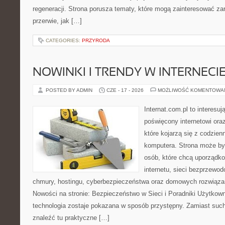
regeneracji. Strona porusza tematy, które mogą zainteresować z
przerwie, jak […]
CATEGORIES:
PRZYRODA
NOWINKI I TRENDY W INTERNECI
POSTED BY ADMIN
CZE - 17 - 2026
MOŻLIWOŚĆ KOMENTOWA
Internat.com.pl to interesu
poświęcony internetowi or
które kojarzą się z codzie
komputera. Strona może b
osób, które chcą uporządk
internetu, sieci bezprzewo
chmury, hostingu, cyberbezpieczeństwa oraz domowych rozwiąza
Nowości na stronie: Bezpieczeństwo w Sieci i Poradniki Użytkown
technologia zostaje pokazana w sposób przystępny. Zamiast suche
znaleźć tu praktyczne […]