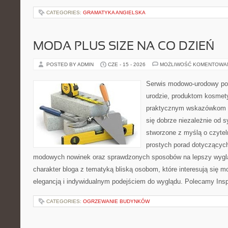
CATEGORIES:
GRAMATYKA ANGIELSKA
MODA PLUS SIZE NA CO DZIEŃ
POSTED BY ADMIN
CZE - 15 - 2026
MOŻLIWOŚĆ KOMENTOWA
Serwis modowo-urodowy po
urodzie, produktom kosmet
praktycznym wskazówkom d
się dobrze niezależnie od s
stworzone z myślą o czytel
prostych porad dotyczących s
modowych nowinek oraz sprawdzonych sposobów na lepszy wygląd
charakter bloga z tematyką bliską osobom, które interesują się m
elegancją i indywidualnym podejściem do wyglądu. Polecamy Inspi
CATEGORIES:
OGRZEWANIE BUDYNKÓW