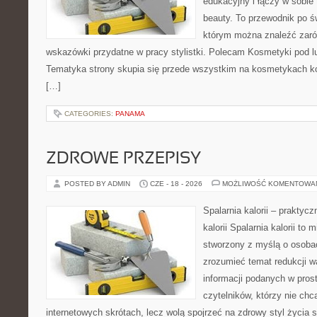
edukacyjny i łączy w sobie
beauty. To przewodnik po 
którym można znaleźć zarów
wskazówki przydatne w pracy stylistki. Polecam Kosmetyki pod lup
Tematyka strony skupia się przede wszystkim na kosmetykach ko
[…]
CATEGORIES:
PANAMA
ZDROWE PRZEPISY
POSTED BY ADMIN
CZE - 18 - 2026
MOŻLIWOŚĆ KOMENTOWA
Spalarnia kalorii – praktyc
kalorii Spalarnia kalorii to 
stworzony z myślą o osobac
zrozumieć temat redukcji w
informacji podanych w pros
czytelników, którzy nie chc
internetowych skrótach, lecz wolą spojrzeć na zdrowy styl życia 