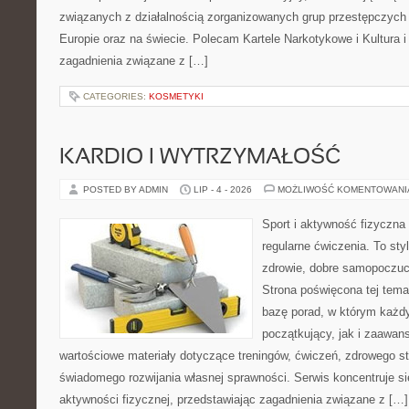
związanych z działalnością zorganizowanych grup przestępczych 
Europie oraz na świecie. Polecam Kartele Narkotykowe i Kultura i 
zagadnienia związane z […]
CATEGORIES:
KOSMETYKI
KARDIO I WYTRZYMAŁOŚĆ
POSTED BY ADMIN
LIP - 4 - 2026
MOŻLIWOŚĆ KOMENTOWAN
Sport i aktywność fizyczna 
regularne ćwiczenia. To sty
zdrowie, dobre samopoczuci
Strona poświęcona tej tem
bazę porad, w którym każdy
początkujący, jak i zaawa
wartościowe materiały dotyczące treningów, ćwiczeń, zdrowego st
świadomego rozwijania własnej sprawności. Serwis koncentruje s
aktywności fizycznej, przedstawiając zagadnienia związane z […]