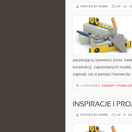
POSTED BY ADMIN
LIP - 11 - 
pasjonującej opowieści przez świ
konstrukcji, zapomnianych modeli
zapisały się w pamięci kierowców.
CATEGORIES:
ZAWODY I RYWALIZ
INSPIRACJE I PR
POSTED BY ADMIN
LIP - 9 - 2