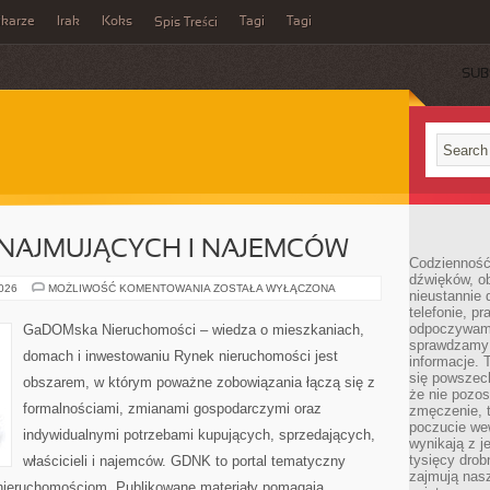
ikarze
Irak
Koks
Tagi
Tagi
Spis Treści
SUB
NAJMUJĄCYCH I NAJEMCÓW
Codzienność
dźwięków, ob
PORADY
2026
MOŻLIWOŚĆ KOMENTOWANIA
ZOSTAŁA WYŁĄCZONA
nieustannie 
DLA
telefonie, p
WYNAJMUJĄCYCH
I
odpoczywamy
GaDOMska Nieruchomości – wiedza o mieszkaniach,
NAJEMCÓW
sprawdzamy 
domach i inwestowaniu Rynek nieruchomości jest
informacje. T
się powszec
obszarem, w którym poważne zobowiązania łączą się z
że nie pozos
formalnościami, zmianami gospodarczymi oraz
zmęczenie, t
poczucie we
indywidualnymi potrzebami kupujących, sprzedających,
wynikają z j
tysięcy drob
właścicieli i najemców. GDNK to portal tematyczny
zajmują nasz
ieruchomościom. Publikowane materiały pomagają