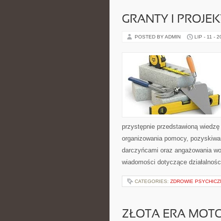
GRANTY I PROJE
POSTED BY ADMIN
LIP - 11 - 
przystępnie przedstawioną wiedzę 
organizowania pomocy, pozyskiwan
darczyńcami oraz angażowania wol
wiadomości dotyczące działalnośc
CATEGORIES:
ZDROWIE PSYCHICZ
ZŁOTA ERA MOTO