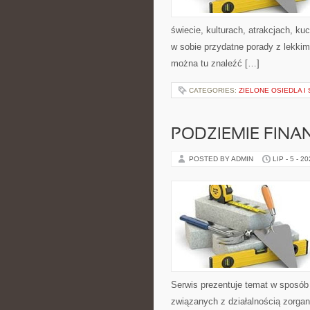
świecie, kulturach, atrakcjach, kuc
w sobie przydatne porady z lekki
można tu znaleźć […]
CATEGORIES:
ZIELONE OSIEDLA I 
PODZIEMIE FIN
POSTED BY ADMIN
LIP - 5 - 2
Serwis prezentuje temat w sposób 
związanych z działalnością zorga