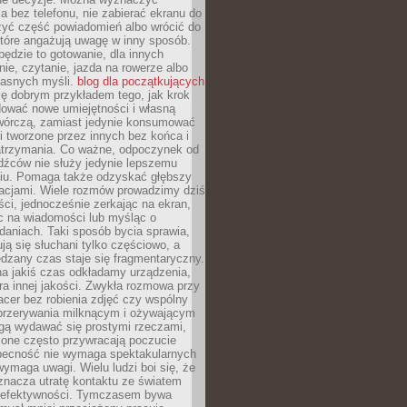
 bez telefonu, nie zabierać ekranu do
zyć część powiadomień albo wrócić do
które angażują uwagę w inny sposób.
będzie to gotowanie, dla innych
ie, czytanie, jazda na rowerze albo
łasnych myśli.
blog dla początkujących
ę dobrym przykładem tego, jak krok
dować nowe umiejętności i własną
twórczą, zamiast jedynie konsumować
i tworzone przez innych bez końca i
zatrzymania. Co ważne, odpoczynek od
dźców nie służy jedynie lepszemu
u. Pomaga także odzyskać głębszy
lacjami. Wiele rozmów prowadzimy dziś
ci, jednocześnie zerkając na ekran,
c na wiadomości lub myśląc o
daniach. Taki sposób bycia sprawia,
ują się słuchani tylko częściowo, a
dzany czas staje się fragmentaryczny.
na jakiś czas odkładamy urządzenia,
era innej jakości. Zwykła rozmowa przy
acer bez robienia zdjęć czy wspólny
 przerywania milknącym i ożywającym
ą wydawać się prostymi rzeczami,
 one często przywracają poczucie
Obecność nie wymaga spektakularnych
wymaga uwagi. Wielu ludzi boi się, że
znacza utratę kontaktu ze światem
 efektywności. Tymczasem bywa