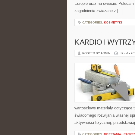
Europie oraz na świecie. Polecam K
zagadnienia związane z […]
CATEGORIES:
KOSMETYKI
KARDIO I WYTR
POSTED BY ADMIN
LIP - 4 - 2
wartościowe materiały dotyczące t
świadomego rozwijania własnej sp
aktywności fizycznej, przedstawia
CATEGORIES:
ROZSTANIA I RADZE