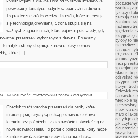
konstrukcjami z drewna DomPol to strona internetowa
poczucie we
wynikają z j
poświęcony tematyce budynków opartych na drewnie.
tysięcy drob
To praktyczne źródło wiedzy dla osób, które interesują
zajmują nasz
zainteresow
się technologią drewnianą. Strona skupia się na
nadmiaru tre
ważnych zagadnieniach, które pojawiają się wtedy, gdy
spędzania cz
rezygnację z
rywatnej przestrzeni wykonanym z drewna. Polecamy
byłoby to n
niemożliwe. 
. Tematyka strony obejmuje zarówno plusy domów
narzędzi cyf
kty, które […]
używaniu. Ki
automatyczn
traci przestr
spokojne po
właśnie te p
odzyskać ró
przypominać
którym trud
Człowiek rea
GRECJA
naprawdę co
026
MOŻLIWOŚĆ KOMENTOWANIA
ZOSTAŁA WYŁĄCZONA
więc kolejną
rzeczywistym
Cherrish to różnorodna przestrzeń dla osób, które
mówi się dzi
mało o jakoś
interesują się turystyką i chcą poznawać ciekawe
decyduje o t
kierunki bez pośpiechu, z ciekawością i otwartością na
jak czytamy 
nieustannie 
nowe doświadczenia. To portal o podróżach, który może
wszystko sta
zainteresować zarówno osoby planujące daleką
lektura bard