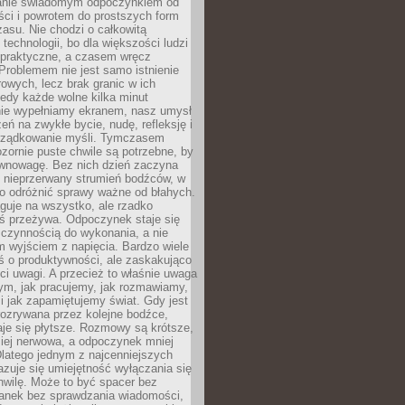
anie świadomym odpoczynkiem od
ści i powrotem do prostszych form
asu. Nie chodzi o całkowitą
 technologii, bo dla większości ludzi
iepraktyczne, a czasem wręcz
Problemem nie jest samo istnienie
rowych, lecz brak granic w ich
edy każde wolne kilka minut
ie wypełniamy ekranem, nasz umysł
zeń na zwykłe bycie, nudę, refleksję i
rządkowanie myśli. Tymczasem
ozornie puste chwile są potrzebne, by
wnowagę. Bez nich dzień zaczyna
 nieprzerwany strumień bodźców, w
no odróżnić sprawy ważne od błahych.
guje na wszystko, ale rzadko
ś przeżywa. Odpoczynek staje się
 czynnością do wykonania, a nie
 wyjściem z napięcia. Bardzo wiele
ś o produktywności, ale zaskakująco
ci uwagi. A przecież to właśnie uwaga
ym, jak pracujemy, jak rozmawiamy,
i jak zapamiętujemy świat. Gdy jest
rozrywana przez kolejne bodźce,
je się płytsze. Rozmowy są krótsze,
ziej nerwowa, a odpoczynek mniej
latego jednym z najcenniejszych
zuje się umiejętność wyłączania się
hwilę. Może to być spacer bez
ranek bez sprawdzania wiadomości,