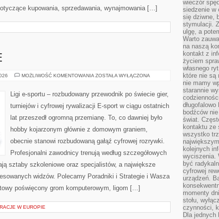
wieczór spę
 dotyczące kupowania, sprzedawania, wynajmowania […]
siedzenie w 
się dziwne, 
stymulacji.
ulgę, a pote
Warto zauważ
na naszą kon
kontakt z in
E
życiem spraw
własnego ry
które nie są
GRY
2026
MOŻLIWOŚĆ KOMENTOWANIA
ZOSTAŁA WYŁĄCZONA
E-
nie mamy wp
SPORTOWE
starannie w
Ligi e-sportu – rozbudowany przewodnik po świecie gier,
codzienności
długofalowo
turniejów i cyfrowej rywalizacji E-sport w ciągu ostatnich
bodźców nie
lat przeszedł ogromną przemianę. To, co dawniej było
świat. Częs
kontaktu ze 
hobby kojarzonym głównie z domowym graniem,
wszystko tr
obecnie stanowi rozbudowaną gałąź cyfrowej rozrywki.
największym
kolejnych in
Profesjonalni zawodnicy trenują według szczegółowych
wyciszenia.
być radykaln
ją sztaby szkoleniowe oraz specjalistów, a największe
cyfrowej rew
teresowanych widzów. Polecamy Poradniki i Strategie i Wasza
urządzeń. Ba
konsekwentn
ernetowy poświęcony grom komputerowym, ligom […]
momenty dnia
stołu, wyłąc
czynności, 
RACJE W EUROPIE
Dla jednych 