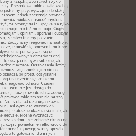
dzony z książką albo nawet zwykłe
ciszy. Początkowo takie chwile wydają
bo jesteśmy przyzwyczajeni do stałej
 Z czasem jednak zaczynają przynosić
m również większą jasność myślenia.
yć, że przesyt treści wpływa nie tylko
centrację, ale też na emocje. Ciągły
formacjami, opiniami, sporami i cudzym
ia, że łatwo tracimy poczucie
tmu. Zaczynamy reagować na nastroje,
 nasze, martwić się sprawami, na które
ływu, oraz porównywać się do
yselekcjonowanych obrazów cudzej
. To obciążenie bywa subtelne, ale
 bardzo męczące. Ograniczenie liczby
 oznacza więc zamknięcia się na
to oznacza po prostu odzyskanie
sobą i nauczenie się, że nie na
zeba reagować od razu. Czasem
 luksusem nie jest dostęp do
formacji, lecz prawo do ich czasowego
 W praktyce takie zmiany nie muszą
e. Nie trzeba od razu organizować
olucji ani wyrzucać wszystkich
rdziej skuteczne okazują się małe, ale
e decyzje. Można wyznaczyć
 bez telefonu, nie zabierać ekranu do
zyć część powiadomień albo wrócić do
które angażują uwagę w inny sposób.
będzie to gotowanie, dla innych