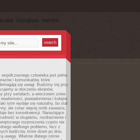
SCRIBE
FACEBOOK
TWITTER
 współczesnego człowieka jest pełna
razów i komunikatów, które
domagają się uwagi. Budzimy się przy
racujemy w otoczeniu ekranów,
 przy serialach, a wieczorem znów
wiadomości, powiadomienia i kolejne
aki rytm wydaje się naturalny, bo stał
hny, ale coraz więcej osób zauważa,
taje bez konsekwencji. Narastające
rudność w skupieniu, rozdrażnienie i
wnętrznego rozproszenia często nie
ednego wielkiego problemu, lecz z
nych bodźców, które dzień po dniu
ą uwagę. Właśnie dlatego rośnie