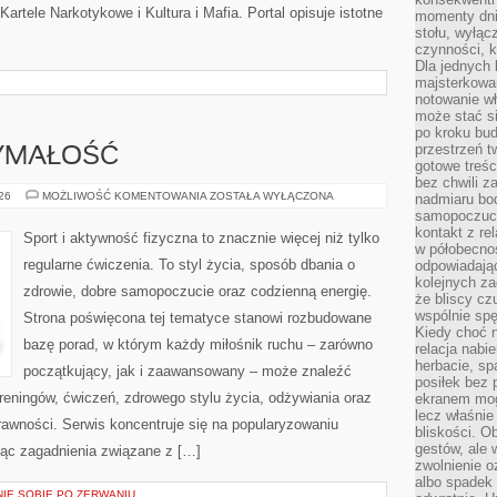
artele Narkotykowe i Kultura i Mafia. Portal opisuje istotne
momenty dnia
stołu, wyłąc
czynności, 
Dla jednych 
majsterkowan
notowanie w
może stać si
po kroku bu
przestrzeń 
ZYMAŁOŚĆ
gotowe treśc
bez chwili 
KARDIO
026
MOŻLIWOŚĆ KOMENTOWANIA
ZOSTAŁA WYŁĄCZONA
nadmiaru bo
I
samopoczuci
WYTRZYMAŁOŚĆ
kontakt z re
Sport i aktywność fizyczna to znacznie więcej niż tylko
w półobecnoś
regularne ćwiczenia. To styl życia, sposób dbania o
odpowiadają
kolejnych za
zdrowie, dobre samopoczucie oraz codzienną energię.
że bliscy cz
wspólnie spę
Strona poświęcona tej tematyce stanowi rozbudowane
Kiedy choć 
bazę porad, w którym każdy miłośnik ruchu – zarówno
relacja nabi
herbacie, sp
początkujący, jak i zaawansowany – może znaleźć
posiłek bez
reningów, ćwiczeń, zdrowego stylu życia, odżywiania oraz
ekranem mog
lecz właśnie
rawności. Serwis koncentruje się na popularyzowaniu
bliskości. 
gestów, ale 
jąc zagadnienia związane z […]
zwolnienie o
albo spadek
NIE SOBIE PO ZERWANIU