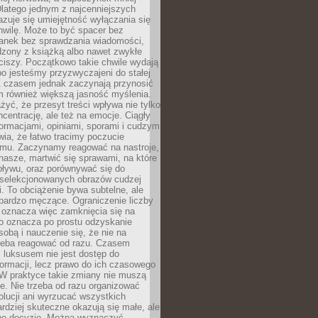
latego jednym z najcenniejszych
zuje się umiejętność wyłączania się
hwilę. Może to być spacer bez
ranek bez sprawdzania wiadomości,
dzony z książką albo nawet zwykłe
ciszy. Początkowo takie chwile wydają
bo jesteśmy przyzwyczajeni do stałej
 Z czasem jednak zaczynają przynosić
m również większą jasność myślenia.
yć, że przesyt treści wpływa nie tylko
centrację, ale też na emocje. Ciągły
formacjami, opiniami, sporami i cudzym
ia, że łatwo tracimy poczucie
tmu. Zaczynamy reagować na nastroje,
 nasze, martwić się sprawami, na które
ływu, oraz porównywać się do
yselekcjonowanych obrazów cudzej
. To obciążenie bywa subtelne, ale
 bardzo męczące. Ograniczenie liczby
 oznacza więc zamknięcia się na
to oznacza po prostu odzyskanie
sobą i nauczenie się, że nie na
zeba reagować od razu. Czasem
 luksusem nie jest dostęp do
formacji, lecz prawo do ich czasowego
 W praktyce takie zmiany nie muszą
e. Nie trzeba od razu organizować
olucji ani wyrzucać wszystkich
rdziej skuteczne okazują się małe, ale
e decyzje. Można wyznaczyć