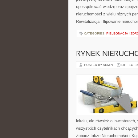
uporządkować wiedzę oraz spojrze
nieruchomości z wielu różnych pe
Rewitalizacja i flipowanie nieruc
CATEGORIES:
PIELĘGNACJA I ZDR
RYNEK NIERUCH
POSTED BY ADMIN
LIP - 14 - 
lokalu, ale również o inwestorach
wszystkich czytelnikach chcących
Zobacz także Nieruchomości i Ku