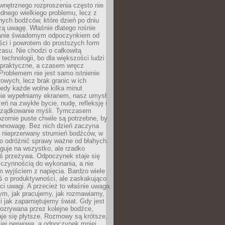
wnętrznego rozproszenia często nie
ednego wielkiego problemu, lecz z
nych bodźców, które dzień po dniu
ą uwagę. Właśnie dlatego rośnie
anie świadomym odpoczynkiem od
ści i powrotem do prostszych form
asu. Nie chodzi o całkowitą
 technologii, bo dla większości ludzi
iepraktyczne, a czasem wręcz
Problemem nie jest samo istnienie
rowych, lecz brak granic w ich
edy każde wolne kilka minut
ie wypełniamy ekranem, nasz umysł
zeń na zwykłe bycie, nudę, refleksję i
rządkowanie myśli. Tymczasem
ozornie puste chwile są potrzebne, by
wnowagę. Bez nich dzień zaczyna
 nieprzerwany strumień bodźców, w
no odróżnić sprawy ważne od błahych.
guje na wszystko, ale rzadko
ś przeżywa. Odpoczynek staje się
 czynnością do wykonania, a nie
 wyjściem z napięcia. Bardzo wiele
ś o produktywności, ale zaskakująco
ci uwagi. A przecież to właśnie uwaga
ym, jak pracujemy, jak rozmawiamy,
i jak zapamiętujemy świat. Gdy jest
rozrywana przez kolejne bodźce,
je się płytsze. Rozmowy są krótsze,
ziej nerwowa, a odpoczynek mniej