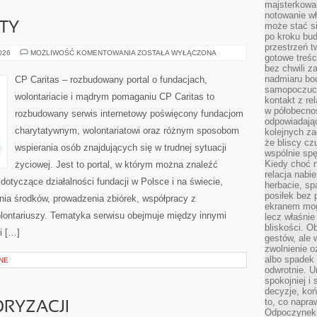
majsterkowan
notowanie w
KTY
może stać si
po kroku bu
przestrzeń 
GRANTY
2026
MOŻLIWOŚĆ KOMENTOWANIA
ZOSTAŁA WYŁĄCZONA
gotowe treśc
I
bez chwili 
PROJEKTY
nadmiaru bo
CP Caritas – rozbudowany portal o fundacjach,
samopoczuci
wolontariacie i mądrym pomaganiu CP Caritas to
kontakt z re
w półobecnoś
rozbudowany serwis internetowy poświęcony fundacjom
odpowiadają
charytatywnym, wolontariatowi oraz różnym sposobom
kolejnych za
że bliscy cz
wspierania osób znajdujących się w trudnej sytuacji
wspólnie spę
Kiedy choć 
życiowej. Jest to portal, w którym można znaleźć
relacja nabi
dotyczące działalności fundacji w Polsce i na świecie,
herbacie, sp
posiłek bez
ia środków, prowadzenia zbiórek, współpracy z
ekranem mog
ontariuszy. Tematyka serwisu obejmuje między innymi
lecz właśnie
bliskości. 
i […]
gestów, ale 
zwolnienie o
albo spadek
NE
odwrotnie. U
spokojniej i
decyzje, koń
to, co napra
RYZACJI
Odpoczynek o