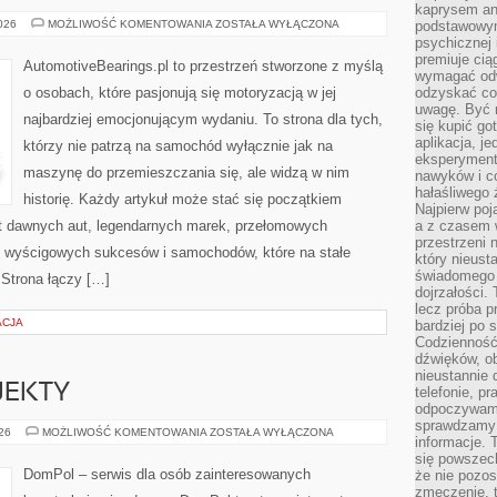
kaprysem ani
ZŁOTA
2026
MOŻLIWOŚĆ KOMENTOWANIA
ZOSTAŁA WYŁĄCZONA
podstawowy
ERA
psychicznej i
MOTORYZACJI
premiuje ci
AutomotiveBearings.pl to przestrzeń stworzone z myślą
wymagać odw
o osobach, które pasjonują się motoryzacją w jej
odzyskać co
uwagę. Być m
najbardziej emocjonującym wydaniu. To strona dla tych,
się kupić go
aplikacja, j
którzy nie patrzą na samochód wyłącznie jak na
eksperyment
maszynę do przemieszczania się, ale widzą w nim
nawyków i c
hałaśliwego 
historię. Każdy artykuł może stać się początkiem
Najpierw poj
at dawnych aut, legendarnych marek, przełomowych
a z czasem w
przestrzeni 
, wyścigowych sukcesów i samochodów, które na stałe
który nieust
świadomego 
 Strona łączy […]
dojrzałości.
lecz próba pr
ACJA
bardziej po 
Codzienność
dźwięków, ob
nieustannie 
OJEKTY
telefonie, p
odpoczywamy
sprawdzamy 
INSPIRACJE
026
MOŻLIWOŚĆ KOMENTOWANIA
ZOSTAŁA WYŁĄCZONA
informacje. T
I
PROJEKTY
się powszec
DomPol – serwis dla osób zainteresowanych
że nie pozos
zmęczenie, t