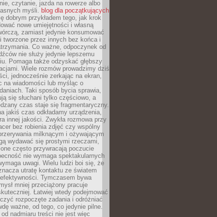
ie, czytanie, jazda na rowerze albo
łasnych myśli.
blog dla początkujących
ę dobrym przykładem tego, jak krok
dować nowe umiejętności i własną
twórczą, zamiast jedynie konsumować
i tworzone przez innych bez końca i
zatrzymania. Co ważne, odpoczynek od
dźców nie służy jedynie lepszemu
u. Pomaga także odzyskać głębszy
lacjami. Wiele rozmów prowadzimy dziś
ci, jednocześnie zerkając na ekran,
c na wiadomości lub myśląc o
daniach. Taki sposób bycia sprawia,
ują się słuchani tylko częściowo, a
dzany czas staje się fragmentaryczny.
na jakiś czas odkładamy urządzenia,
era innej jakości. Zwykła rozmowa przy
acer bez robienia zdjęć czy wspólny
 przerywania milknącym i ożywającym
ą wydawać się prostymi rzeczami,
 one często przywracają poczucie
Obecność nie wymaga spektakularnych
wymaga uwagi. Wielu ludzi boi się, że
znacza utratę kontaktu ze światem
 efektywności. Tymczasem bywa
mysł mniej przeciążony pracuje
 skuteczniej. Łatwiej wtedy podejmować
czyć rozpoczęte zadania i odróżniać
wdę ważne, od tego, co jedynie pilne.
d nadmiaru treści nie jest więc