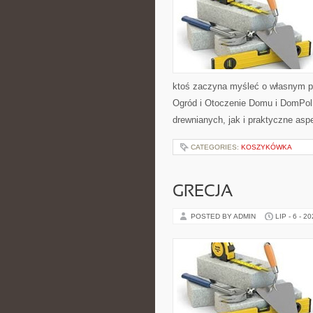
ktoś zaczyna myśleć o własnym p
Ogród i Otoczenie Domu i DomPol
drewnianych, jak i praktyczne aspe
CATEGORIES:
KOSZYKÓWKA
GRECJA
POSTED BY ADMIN
LIP - 6 - 2