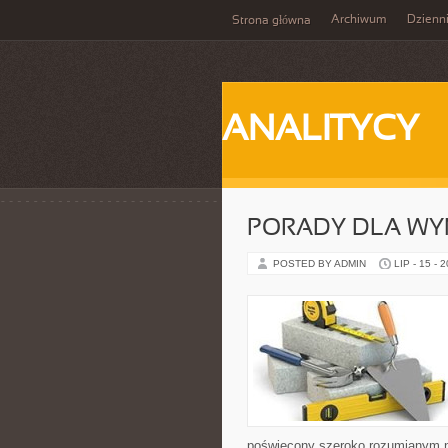
Archiwum
Dzienn
Strona główna
ANALITYCY
PORADY DLA WY
POSTED BY ADMIN
LIP - 15 - 
poświęcony szeroko rozumianym n