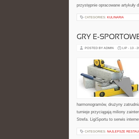
przystępnie opracowane artykuły
CATEGORIES:
KULINARIA
GRY E-SPORTOW
POSTED BY ADMIN
LIP - 13 - 
harmonogramów, drużyny zatrudnia
turnieje przyciągają miliony zain
Strefa. LigiSportu to serwis int
CATEGORIES:
NAJLEPSZE RESTAU