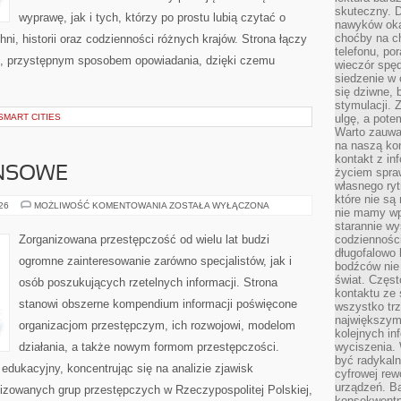
skuteczny. D
wyprawę, jak i tych, którzy po prostu lubią czytać o
nawyków oka
choćby na c
hni, historii oraz codzienności różnych krajów. Strona łączy
telefonu, po
m, przystępnym sposobem opowiadania, dzięki czemu
wieczór spę
siedzenie w 
się dziwne, 
stymulacji.
SMART CITIES
ulgę, a pote
Warto zauważ
na naszą kon
kontakt z in
ANSOWE
życiem spraw
własnego ry
które nie są
PODZIEMIE
026
MOŻLIWOŚĆ KOMENTOWANIA
ZOSTAŁA WYŁĄCZONA
nie mamy wp
FINANSOWE
starannie w
Zorganizowana przestępczość od wielu lat budzi
codzienności
długofalowo
ogromne zainteresowanie zarówno specjalistów, jak i
bodźców nie
świat. Częs
osób poszukujących rzetelnych informacji. Strona
kontaktu ze 
stanowi obszerne kompendium informacji poświęcone
wszystko tr
największym
organizacjom przestępczym, ich rozwojowi, modelom
kolejnych in
działania, a także nowym formom przestępczości.
wyciszenia.
być radykaln
edukacyjny, koncentrując się na analizie zjawisk
cyfrowej rew
urządzeń. Ba
nizowanych grup przestępczych w Rzeczypospolitej Polskiej,
konsekwentn