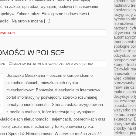
zainteresow
nadmiaru tre
ć na zakup, sprzedaż, wynajem, budowę i finansowanie
spędzania cz
rspektyw. Zobacz także Ekologiczne budownictwo i
rezygnację z
byłoby to n
homości. Na stronie można […]
niemożliwe. 
narzędzi cyf
używaniu. Ki
OWIE KONI
automatyczn
traci przestr
spokojne po
właśnie te p
OMOŚCI W POLSCE
odzyskać ró
przypominać
RYNEK
2026
MOŻLIWOŚĆ KOMENTOWANIA
ZOSTAŁA WYŁĄCZONA
którym trud
NIERUCHOMOŚCI
Człowiek rea
W
naprawdę co
POLSCE
Borawska Mieszkania – obszerne kompendium o
więc kolejną
nieruchomościach, mieszkaniach i rynku
rzeczywistym
mówi się dzi
mieszkaniowym Borawska Mieszkania to internetowy
mało o jakoś
decyduje o t
portal informacyjny poświęcony szeroko rozumianej
jak czytamy 
tematyce nieruchomości. Strona została przygotowana
nieustannie 
wszystko sta
z myślą o osobach, które interesują się wynajmem
lektura bard
, właścicielach nieruchomości, najemcach, pośrednikach oraz
skuteczny. D
nawyków oka
 lepiej zrozumieć mechanizmy funkcjonowania rynku.
choćby na c
telefonu, po
pno i Sprzedaż Nieruchomości. W serwisie można znaleźć