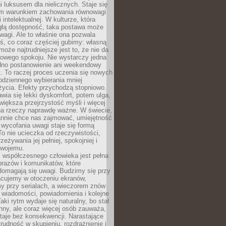
 luksusem dla nielicznych. Staje się
m warunkiem zachowania równowagi
 intelektualnej. W kulturze, która
ągłą dostępność, taka postawa może
agi. Ale to właśnie ona pozwala
ś, co coraz częściej gubimy: własną
oże najtrudniejsze jest to, że nie da
towego spokoju. Nie wystarczy jedna
edno postanowienie ani weekendowy
. To raczej proces uczenia się nowych
odziennego wybierania mniej
życia. Efekty przychodzą stopniowo.
awia się lekki dyskomfort, potem ulga,
iększa przejrzystość myśli i więcej
na rzeczy naprawdę ważne. W świecie,
annie chce nas zajmować, umiejętność
wycofania uwagi staje się formą
 To nie ucieczka od rzeczywistości,
zeżywania jej pełniej, spokojniej i
swojemu.
 współczesnego człowieka jest pełna
razów i komunikatów, które
domagają się uwagi. Budzimy się przy
racujemy w otoczeniu ekranów,
 przy serialach, a wieczorem znów
wiadomości, powiadomienia i kolejne
aki rytm wydaje się naturalny, bo stał
hny, ale coraz więcej osób zauważa,
taje bez konsekwencji. Narastające
rudność w skupieniu, rozdrażnienie i