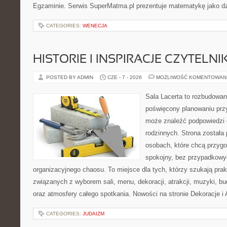
Egzaminie. Serwis SuperMatma.pl prezentuje matematykę jako dzi
CATEGORIES:
WENECJA
HISTORIE I INSPIRACJE CZYTELN
POSTED BY ADMIN
CZE - 7 - 2026
MOŻLIWOŚĆ KOMENTOWAN
Sala Lacerta to rozbudowan
poświęcony planowaniu przy
może znaleźć podpowiedzi 
rodzinnych. Strona została
osobach, które chcą przyg
spokojny, bez przypadkowyc
organizacyjnego chaosu. To miejsce dla tych, którzy szukają pra
związanych z wyborem sali, menu, dekoracji, atrakcji, muzyki, b
oraz atmosfery całego spotkania. Nowości na stronie Dekoracje i 
CATEGORIES:
JUDAIZM