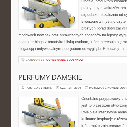
urodzie, produktom kosmet
praktycznym wskazówkom d
się dobrze niezależnie od s
stworzone z myślą o czytel
prostych porad dotyczących s
modowych nowinek oraz sprawdzonych sposobów na lepszy wygląd
charakter bloga z tematyką bliską osobom, które interesują się m
elegancją i indywidualnym podejściem do wyglądu. Polecamy Inspi
CATEGORIES:
OGRZEWANIE BUDYNKÓW
PERFUMY DAMSKIE
POSTED BY ADMIN
CZE - 14 - 2026
MOŻLIWOŚĆ KOMENTOWA
Orientalno-przyprawowy char
jest to przestrzeń stworzon
uwielbiają intensywne aroma
kulinarne inspiracje z różny
która może zainteresować 