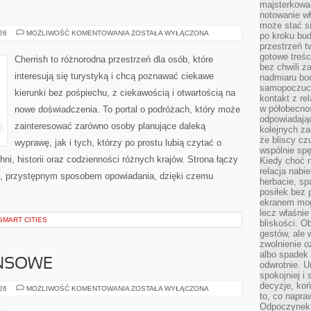
majsterkowan
notowanie w
może stać si
GRECJA
026
MOŻLIWOŚĆ KOMENTOWANIA
ZOSTAŁA WYŁĄCZONA
po kroku bu
przestrzeń 
gotowe treśc
Cherrish to różnorodna przestrzeń dla osób, które
bez chwili 
interesują się turystyką i chcą poznawać ciekawe
nadmiaru bo
samopoczuci
kierunki bez pośpiechu, z ciekawością i otwartością na
kontakt z re
w półobecnoś
nowe doświadczenia. To portal o podróżach, który może
odpowiadają
zainteresować zarówno osoby planujące daleką
kolejnych za
że bliscy cz
wyprawę, jak i tych, którzy po prostu lubią czytać o
wspólnie spę
hni, historii oraz codzienności różnych krajów. Strona łączy
Kiedy choć 
relacja nabi
m, przystępnym sposobem opowiadania, dzięki czemu
herbacie, sp
posiłek bez
ekranem mog
lecz właśnie
SMART CITIES
bliskości. 
gestów, ale 
zwolnienie o
albo spadek
ANSOWE
odwrotnie. U
spokojniej i
decyzje, koń
PODZIEMIE
026
MOŻLIWOŚĆ KOMENTOWANIA
ZOSTAŁA WYŁĄCZONA
to, co napra
FINANSOWE
Odpoczynek o