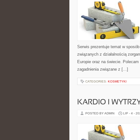
Serwis prezentuje temat w sposób 
związanych z działalnością zorga
Europie oraz na świecie. Polecam K
zagadnienia związane z […]
CATEGORIES:
KOSMETYKI
KARDIO I WYTR
POSTED BY ADMIN
LIP - 4 - 2