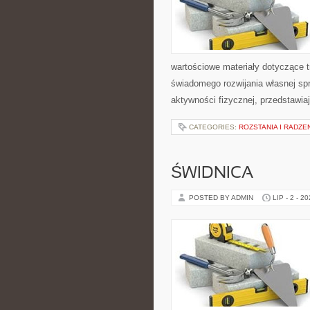
wartościowe materiały dotyczące t
świadomego rozwijania własnej sp
aktywności fizycznej, przedstawia
CATEGORIES:
ROZSTANIA I RADZE
ŚWIDNICA
POSTED BY ADMIN
LIP - 2 - 2