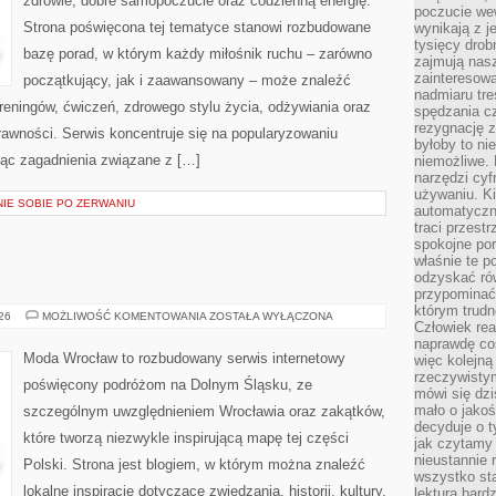
zdrowie, dobre samopoczucie oraz codzienną energię.
poczucie we
Strona poświęcona tej tematyce stanowi rozbudowane
wynikają z j
tysięcy drob
bazę porad, w którym każdy miłośnik ruchu – zarówno
zajmują nasz
zainteresow
początkujący, jak i zaawansowany – może znaleźć
nadmiaru tre
reningów, ćwiczeń, zdrowego stylu życia, odżywiania oraz
spędzania cz
rezygnację z
rawności. Serwis koncentruje się na popularyzowaniu
byłoby to n
jąc zagadnienia związane z […]
niemożliwe. 
narzędzi cyf
używaniu. Ki
NIE SOBIE PO ZERWANIU
automatyczn
traci przestr
spokojne po
właśnie te p
odzyskać ró
przypominać
którym trud
ŚWIDNICA
026
MOŻLIWOŚĆ KOMENTOWANIA
ZOSTAŁA WYŁĄCZONA
Człowiek rea
naprawdę co
Moda Wrocław to rozbudowany serwis internetowy
więc kolejną
rzeczywistym
poświęcony podróżom na Dolnym Śląsku, ze
mówi się dzi
mało o jakoś
szczególnym uwzględnieniem Wrocławia oraz zakątków,
decyduje o t
które tworzą niezwykle inspirującą mapę tej części
jak czytamy 
nieustannie 
Polski. Strona jest blogiem, w którym można znaleźć
wszystko sta
lokalne inspiracje dotyczące zwiedzania, historii, kultury,
lektura bard