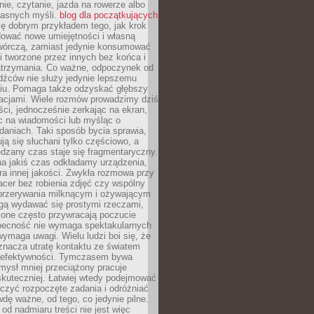
ie, czytanie, jazda na rowerze albo
łasnych myśli.
blog dla początkujących
ę dobrym przykładem tego, jak krok
dować nowe umiejętności i własną
twórczą, zamiast jedynie konsumować
i tworzone przez innych bez końca i
zatrzymania. Co ważne, odpoczynek od
dźców nie służy jedynie lepszemu
u. Pomaga także odzyskać głębszy
lacjami. Wiele rozmów prowadzimy dziś
ci, jednocześnie zerkając na ekran,
c na wiadomości lub myśląc o
daniach. Taki sposób bycia sprawia,
ują się słuchani tylko częściowo, a
dzany czas staje się fragmentaryczny.
na jakiś czas odkładamy urządzenia,
era innej jakości. Zwykła rozmowa przy
acer bez robienia zdjęć czy wspólny
 przerywania milknącym i ożywającym
ą wydawać się prostymi rzeczami,
 one często przywracają poczucie
Obecność nie wymaga spektakularnych
wymaga uwagi. Wielu ludzi boi się, że
znacza utratę kontaktu ze światem
 efektywności. Tymczasem bywa
mysł mniej przeciążony pracuje
 skuteczniej. Łatwiej wtedy podejmować
czyć rozpoczęte zadania i odróżniać
wdę ważne, od tego, co jedynie pilne.
d nadmiaru treści nie jest więc