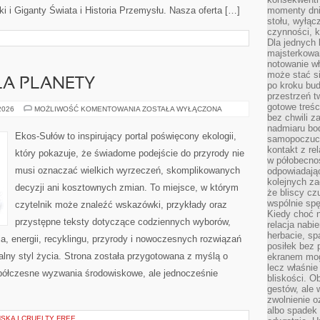
 i Giganty Świata i Historia Przemysłu. Nasza oferta […]
momenty dnia
stołu, wyłąc
czynności, 
Dla jednych 
majsterkowan
notowanie w
może stać si
LA PLANETY
po kroku bu
przestrzeń 
gotowe treśc
TECHNOLOGIE
 2026
MOŻLIWOŚĆ KOMENTOWANIA
ZOSTAŁA WYŁĄCZONA
DLA
bez chwili 
PLANETY
nadmiaru bo
Ekos-Sułów to inspirujący portal poświęcony ekologii,
samopoczuci
kontakt z re
który pokazuje, że świadome podejście do przyrody nie
w półobecnoś
musi oznaczać wielkich wyrzeczeń, skomplikowanych
odpowiadają
kolejnych za
decyzji ani kosztownych zmian. To miejsce, w którym
że bliscy cz
wspólnie spę
czytelnik może znaleźć wskazówki, przykłady oraz
Kiedy choć 
przystępne teksty dotyczące codziennych wyborów,
relacja nabi
herbacie, sp
, energii, recyklingu, przyrody i nowoczesnych rozwiązań
posiłek bez
alny styl życia. Strona została przygotowana z myślą o
ekranem mog
lecz właśnie
półczesne wyzwania środowiskowe, ale jednocześnie
bliskości. 
gestów, ale 
zwolnienie o
albo spadek
KA I CRUELTY FREE