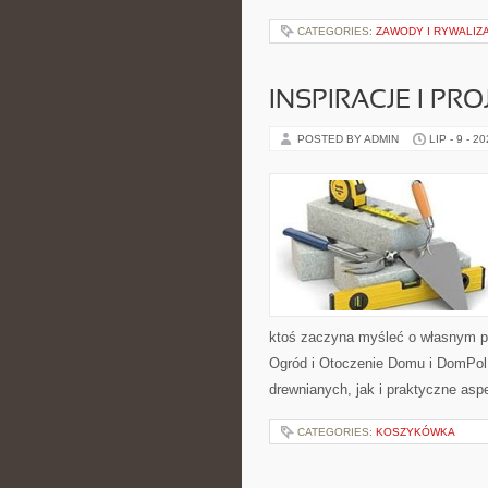
CATEGORIES:
ZAWODY I RYWALIZ
INSPIRACJE I PR
POSTED BY ADMIN
LIP - 9 - 2
ktoś zaczyna myśleć o własnym p
Ogród i Otoczenie Domu i DomPol
drewnianych, jak i praktyczne aspe
CATEGORIES:
KOSZYKÓWKA