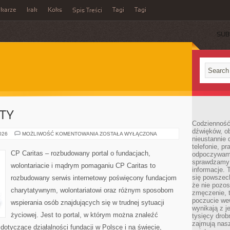
ikarze
Irak
Koks
Tagi
Tagi
Spis Treści
SUB
KTY
Codzienność
dźwięków, ob
GRANTY
2026
MOŻLIWOŚĆ KOMENTOWANIA
ZOSTAŁA WYŁĄCZONA
nieustannie 
I
PROJEKTY
telefonie, p
CP Caritas – rozbudowany portal o fundacjach,
odpoczywamy
sprawdzamy 
wolontariacie i mądrym pomaganiu CP Caritas to
informacje. T
się powszec
rozbudowany serwis internetowy poświęcony fundacjom
że nie pozos
charytatywnym, wolontariatowi oraz różnym sposobom
zmęczenie, t
poczucie we
wspierania osób znajdujących się w trudnej sytuacji
wynikają z j
życiowej. Jest to portal, w którym można znaleźć
tysięcy drob
zajmują nasz
dotyczące działalności fundacji w Polsce i na świecie,