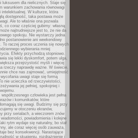
 luksusem dla nielicznych. Staje się
m warunkiem zachowania równowagi
 intelektualnej. W kulturze, która
ągłą dostępność, taka postawa może
agi. Ale to właśnie ona pozwala
ś, co coraz częściej gubimy: własną
oże najtrudniejsze jest to, że nie da
towego spokoju. Nie wystarczy jedna
edno postanowienie ani weekendowy
. To raczej proces uczenia się nowych
odziennego wybierania mniej
życia. Efekty przychodzą stopniowo.
awia się lekki dyskomfort, potem ulga,
iększa przejrzystość myśli i więcej
na rzeczy naprawdę ważne. W świecie,
annie chce nas zajmować, umiejętność
wycofania uwagi staje się formą
 To nie ucieczka od rzeczywistości,
zeżywania jej pełniej, spokojniej i
swojemu.
 współczesnego człowieka jest pełna
razów i komunikatów, które
domagają się uwagi. Budzimy się przy
racujemy w otoczeniu ekranów,
 przy serialach, a wieczorem znów
wiadomości, powiadomienia i kolejne
aki rytm wydaje się naturalny, bo stał
hny, ale coraz więcej osób zauważa,
taje bez konsekwencji. Narastające
rudność w skupieniu, rozdrażnienie i