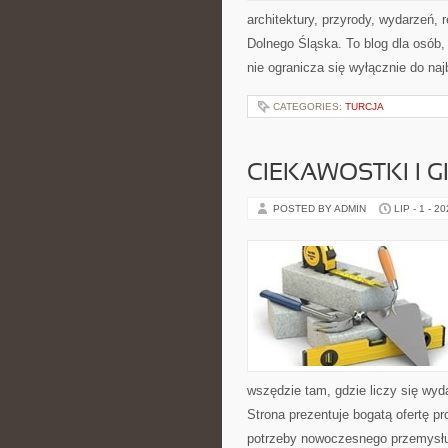
architektury, przyrody, wydarzeń,
Dolnego Śląska. To blog dla osób
nie ogranicza się wyłącznie do na
CATEGORIES:
TURCJA
CIEKAWOSTKI I 
POSTED BY ADMIN
LIP - 1 - 2
wszędzie tam, gdzie liczy się wy
Strona prezentuje bogatą ofertę pr
potrzeby nowoczesnego przemysłu