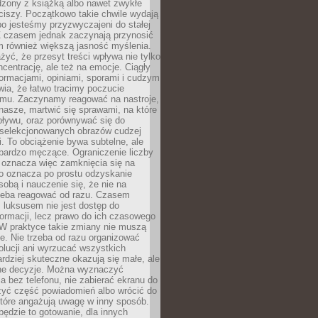
dzony z książką albo nawet zwykłe
ciszy. Początkowo takie chwile wydają
bo jesteśmy przyzwyczajeni do stałej
 Z czasem jednak zaczynają przynosić
m również większą jasność myślenia.
yć, że przesyt treści wpływa nie tylko
centrację, ale też na emocje. Ciągły
formacjami, opiniami, sporami i cudzym
ia, że łatwo tracimy poczucie
tmu. Zaczynamy reagować na nastroje,
 nasze, martwić się sprawami, na które
ływu, oraz porównywać się do
yselekcjonowanych obrazów cudzej
. To obciążenie bywa subtelne, ale
 bardzo męczące. Ograniczenie liczby
 oznacza więc zamknięcia się na
to oznacza po prostu odzyskanie
sobą i nauczenie się, że nie na
zeba reagować od razu. Czasem
 luksusem nie jest dostęp do
formacji, lecz prawo do ich czasowego
 W praktyce takie zmiany nie muszą
e. Nie trzeba od razu organizować
olucji ani wyrzucać wszystkich
rdziej skuteczne okazują się małe, ale
e decyzje. Można wyznaczyć
 bez telefonu, nie zabierać ekranu do
zyć część powiadomień albo wrócić do
które angażują uwagę w inny sposób.
będzie to gotowanie, dla innych