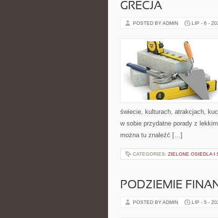
GRECJA
POSTED BY ADMIN
LIP - 6 - 2
świecie, kulturach, atrakcjach, kuc
w sobie przydatne porady z lekki
można tu znaleźć […]
CATEGORIES:
ZIELONE OSIEDLA I 
PODZIEMIE FIN
POSTED BY ADMIN
LIP - 5 - 2