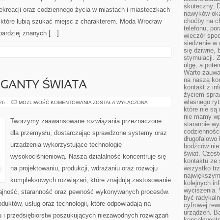
skuteczny. D
 rekreacji oraz codziennego życia w miastach i miasteczkach
nawyków oka
choćby na c
, które lubią szukać miejsc z charakterem. Moda Wrocław
telefonu, po
jbardziej znanych […]
wieczór spę
siedzenie w 
się dziwne, 
stymulacji.
ulgę, a pote
Warto zauważ
na naszą kon
GIGANTY ŚWIATA
kontakt z in
życiem spraw
własnego ry
CIEKAWOSTKI
026
MOŻLIWOŚĆ KOMENTOWANIA
ZOSTAŁA WYŁĄCZONA
I
które nie są
GIGANTY
nie mamy wp
ŚWIATA
Tworzymy zaawansowane rozwiązania przeznaczone
starannie w
codzienności
dla przemysłu, dostarczając sprawdzone systemy oraz
długofalowo
urządzenia wykorzystujące technologię
bodźców nie
świat. Częs
wysokociśnieniową. Nasza działalność koncentruje się
kontaktu ze 
na projektowaniu, produkcji, wdrażaniu oraz rozwoju
wszystko tr
największym
kompleksowych rozwiązań, które znajdują zastosowanie
kolejnych in
wyciszenia.
dajność, staranność oraz pewność wykonywanych procesów.
być radykaln
oduktów, usług oraz technologii, które odpowiadają na
cyfrowej rew
urządzeń. Ba
 i przedsiębiorstw poszukujących niezawodnych rozwiązań
konsekwentn