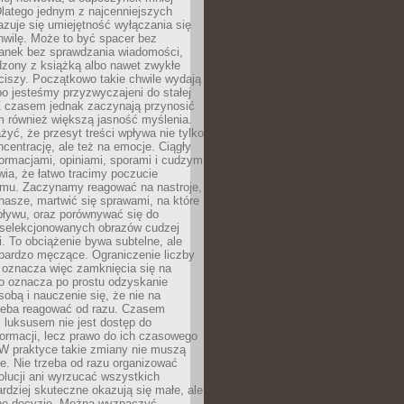
latego jednym z najcenniejszych
zuje się umiejętność wyłączania się
hwilę. Może to być spacer bez
ranek bez sprawdzania wiadomości,
dzony z książką albo nawet zwykłe
ciszy. Początkowo takie chwile wydają
bo jesteśmy przyzwyczajeni do stałej
 Z czasem jednak zaczynają przynosić
m również większą jasność myślenia.
yć, że przesyt treści wpływa nie tylko
centrację, ale też na emocje. Ciągły
formacjami, opiniami, sporami i cudzym
ia, że łatwo tracimy poczucie
tmu. Zaczynamy reagować na nastroje,
 nasze, martwić się sprawami, na które
ływu, oraz porównywać się do
yselekcjonowanych obrazów cudzej
. To obciążenie bywa subtelne, ale
 bardzo męczące. Ograniczenie liczby
 oznacza więc zamknięcia się na
to oznacza po prostu odzyskanie
sobą i nauczenie się, że nie na
zeba reagować od razu. Czasem
 luksusem nie jest dostęp do
formacji, lecz prawo do ich czasowego
 W praktyce takie zmiany nie muszą
e. Nie trzeba od razu organizować
olucji ani wyrzucać wszystkich
rdziej skuteczne okazują się małe, ale
e decyzje. Można wyznaczyć