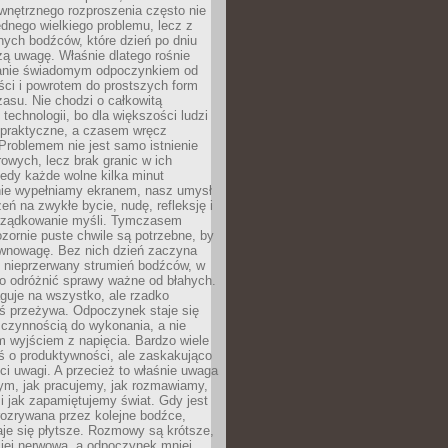
wnętrznego rozproszenia często nie
ednego wielkiego problemu, lecz z
nych bodźców, które dzień po dniu
ą uwagę. Właśnie dlatego rośnie
anie świadomym odpoczynkiem od
ści i powrotem do prostszych form
asu. Nie chodzi o całkowitą
 technologii, bo dla większości ludzi
iepraktyczne, a czasem wręcz
Problemem nie jest samo istnienie
rowych, lecz brak granic w ich
edy każde wolne kilka minut
ie wypełniamy ekranem, nasz umysł
zeń na zwykłe bycie, nudę, refleksję i
rządkowanie myśli. Tymczasem
ozornie puste chwile są potrzebne, by
wnowagę. Bez nich dzień zaczyna
 nieprzerwany strumień bodźców, w
no odróżnić sprawy ważne od błahych.
guje na wszystko, ale rzadko
ś przeżywa. Odpoczynek staje się
 czynnością do wykonania, a nie
 wyjściem z napięcia. Bardzo wiele
ś o produktywności, ale zaskakująco
ci uwagi. A przecież to właśnie uwaga
ym, jak pracujemy, jak rozmawiamy,
i jak zapamiętujemy świat. Gdy jest
rozrywana przez kolejne bodźce,
je się płytsze. Rozmowy są krótsze,
ziej nerwowa, a odpoczynek mniej