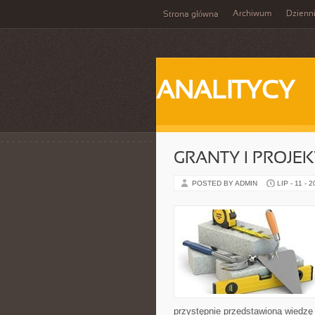
Archiwum
Dzienn
Strona główna
ANALITYCY
GRANTY I PROJE
POSTED BY ADMIN
LIP - 11 - 
przystępnie przedstawioną wiedzę 