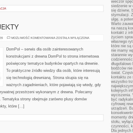
wieczór spę
siedzenie w 
ACJA
się dziwne, 
stymulacji.
ulgę, a pote
Warto zauważ
OJEKTY
na naszą kon
kontakt z in
życiem spraw
INSPIRACJE
026
MOŻLIWOŚĆ KOMENTOWANIA
ZOSTAŁA WYŁĄCZONA
I
własnego ry
PROJEKTY
które nie są
DomPol – serwis dla osób zainteresowanych
nie mamy wp
starannie w
konstrukcjami z drewna DomPol to strona internetowa
codzienności
poświęcony tematyce budynków opartych na drewnie.
długofalowo
bodźców nie
To praktyczne źródło wiedzy dla osób, które interesują
świat. Częs
kontaktu ze 
się technologią drewnianą. Strona skupia się na
wszystko tr
ważnych zagadnieniach, które pojawiają się wtedy, gdy
największym
kolejnych in
rywatnej przestrzeni wykonanym z drewna. Polecamy
wyciszenia.
. Tematyka strony obejmuje zarówno plusy domów
być radykaln
cyfrowej rew
kty, które […]
urządzeń. Ba
konsekwentn
momenty dnia
stołu, wyłąc
czynności, 
Dla jednych 