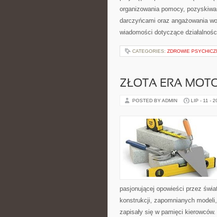
organizowania pomocy, pozyskiwan
darczyńcami oraz angażowania wol
wiadomości dotyczące działalnośc
CATEGORIES:
ZDROWIE PSYCHICZ
ZŁOTA ERA MOTO
POSTED BY ADMIN
LIP - 11 - 
pasjonującej opowieści przez świ
konstrukcji, zapomnianych modeli
zapisały się w pamięci kierowców.