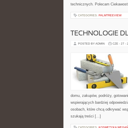
technicznych. Polecam Ciekawostki
CATEGORIES:
PALMTREEVIEW
TECHNOLOGIE D
POSTED BY ADMIN
CZE - 27 -
domu, zakupów, podróży, gotowania
wspierających bardziej odpowiedzi
osobach, które chcą odkrywać ws
szukają treści […]
CATEGORIES:
KOSMETYKA WEGAŃS