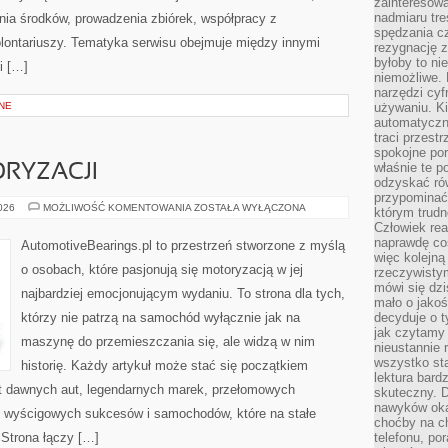
zainteresow
nadmiaru tre
ia środków, prowadzenia zbiórek, współpracy z
spędzania cz
ontariuszy. Tematyka serwisu obejmuje między innymi
rezygnację z
byłoby to n
i […]
niemożliwe. 
narzędzi cyf
NE
używaniu. Ki
automatyczn
traci przestr
spokojne po
właśnie te p
RYZACJI
odzyskać ró
przypominać
ZŁOTA
2026
MOŻLIWOŚĆ KOMENTOWANIA
ZOSTAŁA WYŁĄCZONA
którym trud
ERA
Człowiek rea
MOTORYZACJI
naprawdę co
AutomotiveBearings.pl to przestrzeń stworzone z myślą
więc kolejną
o osobach, które pasjonują się motoryzacją w jej
rzeczywistym
mówi się dzi
najbardziej emocjonującym wydaniu. To strona dla tych,
mało o jakoś
którzy nie patrzą na samochód wyłącznie jak na
decyduje o t
jak czytamy 
maszynę do przemieszczania się, ale widzą w nim
nieustannie 
wszystko sta
historię. Każdy artykuł może stać się początkiem
lektura bard
at dawnych aut, legendarnych marek, przełomowych
skuteczny. D
nawyków oka
, wyścigowych sukcesów i samochodów, które na stałe
choćby na c
 Strona łączy […]
telefonu, po