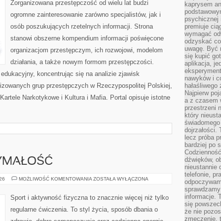
Zorganizowana przestępczość od wielu lat budzi
kaprysem ani
podstawowy
ogromne zainteresowanie zarówno specjalistów, jak i
psychicznej i
osób poszukujących rzetelnych informacji. Strona
premiuje ci
wymagać odw
stanowi obszerne kompendium informacji poświęcone
odzyskać co
uwagę. Być m
organizacjom przestępczym, ich rozwojowi, modelom
się kupić go
działania, a także nowym formom przestępczości.
aplikacja, j
eksperyment
edukacyjny, koncentrując się na analizie zjawisk
nawyków i c
nizowanych grup przestępczych w Rzeczypospolitej Polskiej,
hałaśliwego 
Najpierw poj
artele Narkotykowe i Kultura i Mafia. Portal opisuje istotne
a z czasem w
przestrzeni 
który nieust
świadomego 
dojrzałości.
lecz próba pr
bardziej po 
Codzienność
dźwięków, ob
ZYMAŁOŚĆ
nieustannie 
telefonie, p
KARDIO
026
MOŻLIWOŚĆ KOMENTOWANIA
ZOSTAŁA WYŁĄCZONA
odpoczywamy
I
sprawdzamy 
WYTRZYMAŁOŚĆ
informacje. T
Sport i aktywność fizyczna to znacznie więcej niż tylko
się powszec
regularne ćwiczenia. To styl życia, sposób dbania o
że nie pozos
zmęczenie, t