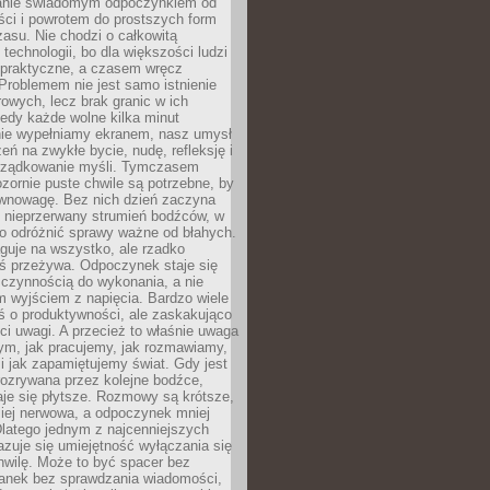
anie świadomym odpoczynkiem od
ści i powrotem do prostszych form
asu. Nie chodzi o całkowitą
 technologii, bo dla większości ludzi
iepraktyczne, a czasem wręcz
Problemem nie jest samo istnienie
rowych, lecz brak granic w ich
edy każde wolne kilka minut
ie wypełniamy ekranem, nasz umysł
zeń na zwykłe bycie, nudę, refleksję i
rządkowanie myśli. Tymczasem
ozornie puste chwile są potrzebne, by
wnowagę. Bez nich dzień zaczyna
 nieprzerwany strumień bodźców, w
no odróżnić sprawy ważne od błahych.
guje na wszystko, ale rzadko
ś przeżywa. Odpoczynek staje się
 czynnością do wykonania, a nie
 wyjściem z napięcia. Bardzo wiele
ś o produktywności, ale zaskakująco
ci uwagi. A przecież to właśnie uwaga
ym, jak pracujemy, jak rozmawiamy,
i jak zapamiętujemy świat. Gdy jest
rozrywana przez kolejne bodźce,
je się płytsze. Rozmowy są krótsze,
ziej nerwowa, a odpoczynek mniej
latego jednym z najcenniejszych
zuje się umiejętność wyłączania się
hwilę. Może to być spacer bez
ranek bez sprawdzania wiadomości,