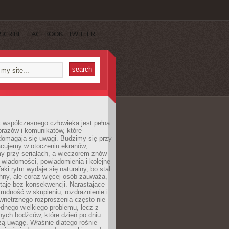
SCRIBE
FACEBOOK
TWITTER
 współczesnego człowieka jest pełna
razów i komunikatów, które
domagają się uwagi. Budzimy się przy
racujemy w otoczeniu ekranów,
 przy serialach, a wieczorem znów
wiadomości, powiadomienia i kolejne
aki rytm wydaje się naturalny, bo stał
hny, ale coraz więcej osób zauważa,
taje bez konsekwencji. Narastające
rudność w skupieniu, rozdrażnienie i
wnętrznego rozproszenia często nie
ednego wielkiego problemu, lecz z
nych bodźców, które dzień po dniu
ą uwagę. Właśnie dlatego rośnie