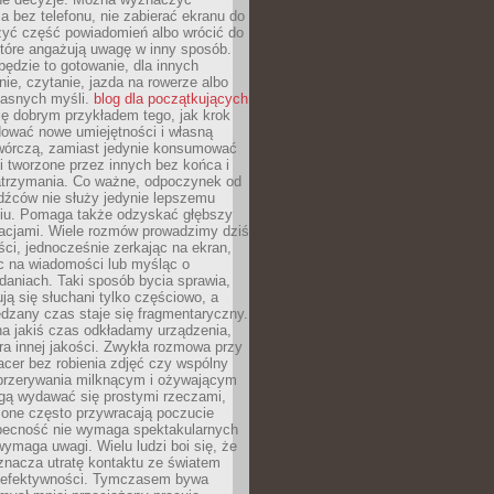
 bez telefonu, nie zabierać ekranu do
zyć część powiadomień albo wrócić do
które angażują uwagę w inny sposób.
będzie to gotowanie, dla innych
ie, czytanie, jazda na rowerze albo
łasnych myśli.
blog dla początkujących
ę dobrym przykładem tego, jak krok
dować nowe umiejętności i własną
twórczą, zamiast jedynie konsumować
i tworzone przez innych bez końca i
zatrzymania. Co ważne, odpoczynek od
dźców nie służy jedynie lepszemu
u. Pomaga także odzyskać głębszy
lacjami. Wiele rozmów prowadzimy dziś
ci, jednocześnie zerkając na ekran,
c na wiadomości lub myśląc o
daniach. Taki sposób bycia sprawia,
ują się słuchani tylko częściowo, a
dzany czas staje się fragmentaryczny.
na jakiś czas odkładamy urządzenia,
era innej jakości. Zwykła rozmowa przy
acer bez robienia zdjęć czy wspólny
 przerywania milknącym i ożywającym
ą wydawać się prostymi rzeczami,
 one często przywracają poczucie
Obecność nie wymaga spektakularnych
wymaga uwagi. Wielu ludzi boi się, że
znacza utratę kontaktu ze światem
 efektywności. Tymczasem bywa