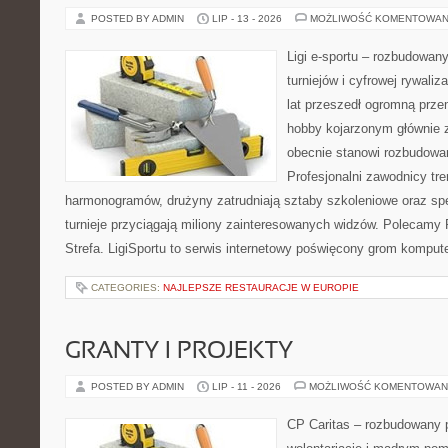
POSTED BY ADMIN
LIP - 13 - 2026
MOŻLIWOŚĆ KOMENTOWAN
Ligi e-sportu – rozbudowany
turniejów i cyfrowej rywaliz
lat przeszedł ogromną prze
hobby kojarzonym głównie
obecnie stanowi rozbudowan
Profesjonalni zawodnicy tr
harmonogramów, drużyny zatrudniają sztaby szkoleniowe oraz spe
turnieje przyciągają miliony zainteresowanych widzów. Polecamy P
Strefa. LigiSportu to serwis internetowy poświęcony grom kompu
CATEGORIES:
NAJLEPSZE RESTAURACJE W EUROPIE
GRANTY I PROJEKTY
POSTED BY ADMIN
LIP - 11 - 2026
MOŻLIWOŚĆ KOMENTOWAN
CP Caritas – rozbudowany p