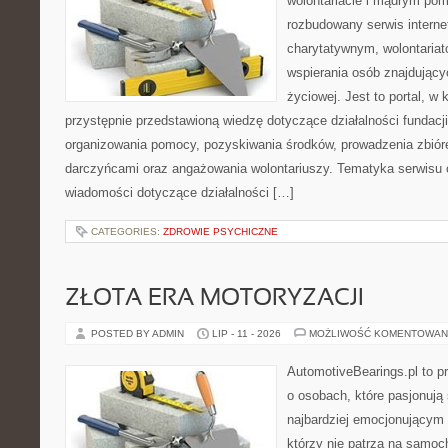
wolontariacie i mądrym pom
rozbudowany serwis intern
charytatywnym, wolontaria
wspierania osób znajdującyc
życiowej. Jest to portal, 
przystępnie przedstawioną wiedzę dotyczące działalności fundacji
organizowania pomocy, pozyskiwania środków, prowadzenia zbiór
darczyńcami oraz angażowania wolontariuszy. Tematyka serwisu 
wiadomości dotyczące działalności […]
CATEGORIES:
ZDROWIE PSYCHICZNE
ZŁOTA ERA MOTORYZACJI
POSTED BY ADMIN
LIP - 11 - 2026
MOŻLIWOŚĆ KOMENTOWAN
AutomotiveBearings.pl to p
o osobach, które pasjonują 
najbardziej emocjonującym 
którzy nie patrzą na samoc