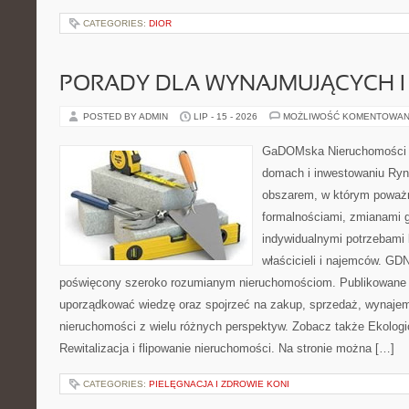
CATEGORIES:
DIOR
PORADY DLA WYNAJMUJĄCYCH 
POSTED BY ADMIN
LIP - 15 - 2026
MOŻLIWOŚĆ KOMENTOWAN
GaDOMska Nieruchomości –
domach i inwestowaniu Ryn
obszarem, w którym poważn
formalnościami, zmianami 
indywidualnymi potrzebami 
właścicieli i najemców. GD
poświęcony szeroko rozumianym nieruchomościom. Publikowane 
uporządkować wiedzę oraz spojrzeć na zakup, sprzedaż, wynajem
nieruchomości z wielu różnych perspektyw. Zobacz także Ekologi
Rewitalizacja i flipowanie nieruchomości. Na stronie można […]
CATEGORIES:
PIELĘGNACJA I ZDROWIE KONI