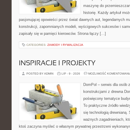
maszynę do przemieszczani
historię. Każdy artykuł mo
pasjonującej opowieści przez świat dawnych aut, legendarnych 
konstrukcji, zapomnianych modeli, wyścigowych sukcesów i samo
zapisały się w pamięci kierowców. Strona łączy […]
CATEGORIES:
ZAWODY I RYWALIZACJA
INSPIRACJE I PROJEKTY
POSTED BY ADMIN
LIP - 9 - 2026
MOŻLIWOŚĆ KOMENTOWAN
DomPol – serwis dla osób 
konstrukcjami z drewna Dom
poświęcony tematyce budyn
To praktyczne źródło wiedzy
się technologią drewnianą. 
ważnych zagadnieniach, któ
ktoś zaczyna myśleć o własnym prywatnej przestrzeni wykonan