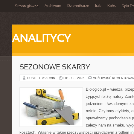
Archiwum
Dziennikarze
Irak
Koks
Strona główna
Spis Tr
ANALITYCY
SEZONOWE SKARBY
POSTED BY ADMIN
LIP - 19 - 2026
MOŻLIWOŚĆ KOMENTOWAN
Biologico.pl – wiedza, prze
żyjących bliżej natury Zain
jedzeniem i świadomymi z
rośnie. Czytamy etykiety, a
sprawdzamy pochodzenie p
zależy nam na smaku, wygo
kosztach. Właśnie w takiej rzeczywistości przydatnym źródłem insp