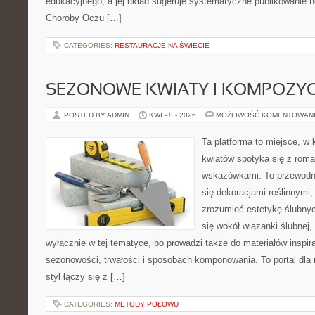
edukacyjnego, a jej układ sugeruje systematyczne publikowanie 
Choroby Oczu […]
CATEGORIES:
RESTAURACJE NA ŚWIECIE
SEZONOWE KWIATY I KOMPOZYC
POSTED BY ADMIN
KWI - 8 - 2026
MOŻLIWOŚĆ KOMENTOWAN
Ta platforma to miejsce, w
kwiatów spotyka się z rom
wskazówkami. To przewodnik
się dekoracjami roślinnymi,
zrozumieć estetykę ślubnyc
się wokół wiązanki ślubnej,
wyłącznie w tej tematyce, bo prowadzi także do materiałów inspir
sezonowości, trwałości i sposobach komponowania. To portal dla m
styl łączy się z […]
CATEGORIES:
METODY POŁOWU