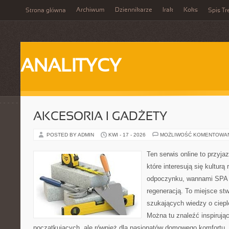
Archiwum
Dziennikarze
Irak
Koks
Strona główna
Spis Tr
ANALITYCY
AKCESORIA I GADŻETY
POSTED BY ADMIN
KWI - 17 - 2026
MOŻLIWOŚĆ KOMENTOWA
Ten serwis online to przyja
które interesują się kulturą
odpoczynku, wannami SPA 
regeneracją. To miejsce st
szukających wiedzy o cieple
Można tu znaleźć inspirując
początkujących, ale również dla pasjonatów domowego komfortu. 