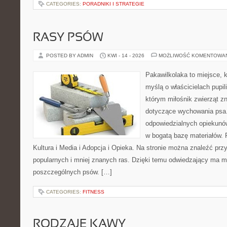
CATEGORIES:
PORADNIKI I STRATEGIE
RASY PSÓW
POSTED BY ADMIN
KWI - 14 - 2026
MOŻLIWOŚĆ KOMENTOWA
Pakawilkolaka to miejsce, k
myślą o właścicielach pupi
którym miłośnik zwierząt zn
dotyczące wychowania psa.
odpowiedzialnych opiekunów
w bogatą bazę materiałów. F
Kultura i Media i Adopcja i Opieka. Na stronie można znaleźć prz
popularnych i mniej znanych ras. Dzięki temu odwiedzający ma 
poszczególnych psów. […]
CATEGORIES:
FITNESS
RODZAJE KAWY