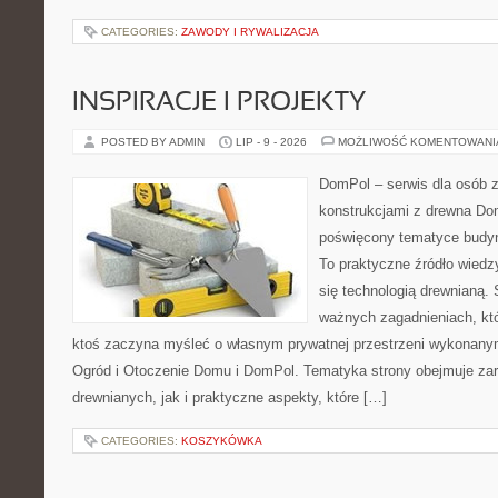
CATEGORIES:
ZAWODY I RYWALIZACJA
INSPIRACJE I PROJEKTY
POSTED BY ADMIN
LIP - 9 - 2026
MOŻLIWOŚĆ KOMENTOWAN
DomPol – serwis dla osób 
konstrukcjami z drewna Dom
poświęcony tematyce budyn
To praktyczne źródło wiedzy
się technologią drewnianą. 
ważnych zagadnieniach, któ
ktoś zaczyna myśleć o własnym prywatnej przestrzeni wykonan
Ogród i Otoczenie Domu i DomPol. Tematyka strony obejmuje z
drewnianych, jak i praktyczne aspekty, które […]
CATEGORIES:
KOSZYKÓWKA