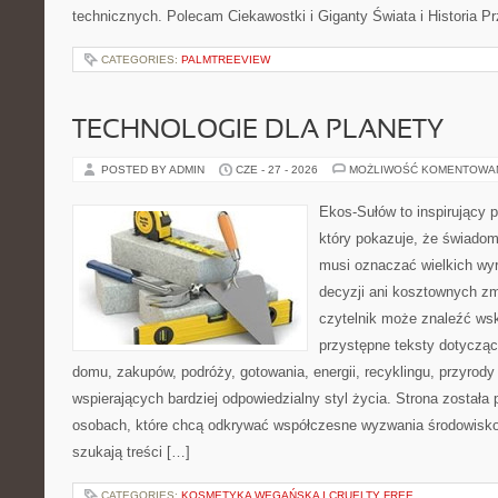
technicznych. Polecam Ciekawostki i Giganty Świata i Historia P
CATEGORIES:
PALMTREEVIEW
TECHNOLOGIE DLA PLANETY
POSTED BY ADMIN
CZE - 27 - 2026
MOŻLIWOŚĆ KOMENTOWA
Ekos-Sułów to inspirujący p
który pokazuje, że świadom
musi oznaczać wielkich wy
decyzji ani kosztownych zm
czytelnik może znaleźć wsk
przystępne teksty dotyczą
domu, zakupów, podróży, gotowania, energii, recyklingu, przyrod
wspierających bardziej odpowiedzialny styl życia. Strona została
osobach, które chcą odkrywać współczesne wyzwania środowisko
szukają treści […]
CATEGORIES:
KOSMETYKA WEGAŃSKA I CRUELTY FREE