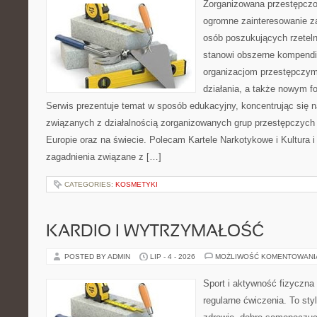
Zorganizowana przestępczoś
ogromne zainteresowanie za
osób poszukujących rzeteln
stanowi obszerne kompendi
organizacjom przestępczym
działania, a także nowym f
Serwis prezentuje temat w sposób edukacyjny, koncentrując się na
związanych z działalnością zorganizowanych grup przestępczych 
Europie oraz na świecie. Polecam Kartele Narkotykowe i Kultura i 
zagadnienia związane z […]
CATEGORIES:
KOSMETYKI
KARDIO I WYTRZYMAŁOŚĆ
POSTED BY ADMIN
LIP - 4 - 2026
MOŻLIWOŚĆ KOMENTOWAN
Sport i aktywność fizyczna 
regularne ćwiczenia. To sty