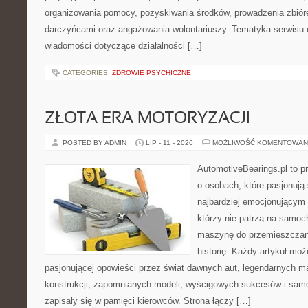
organizowania pomocy, pozyskiwania środków, prowadzenia zbiór
darczyńcami oraz angażowania wolontariuszy. Tematyka serwisu 
wiadomości dotyczące działalności […]
CATEGORIES:
ZDROWIE PSYCHICZNE
ZŁOTA ERA MOTORYZACJI
POSTED BY ADMIN
LIP - 11 - 2026
MOŻLIWOŚĆ KOMENTOWAN
AutomotiveBearings.pl to p
o osobach, które pasjonują 
najbardziej emocjonującym 
którzy nie patrzą na samoc
maszynę do przemieszczani
historię. Każdy artykuł mo
pasjonującej opowieści przez świat dawnych aut, legendarnych 
konstrukcji, zapomnianych modeli, wyścigowych sukcesów i samo
zapisały się w pamięci kierowców. Strona łączy […]