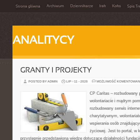
Archiwum
Dziennikarze
Irak
Koks
Strona główna
Spis Tr
ANALITYCY
GRANTY I PROJEKTY
POSTED BY ADMIN
LIP - 11 - 2026
MOŻLIWOŚĆ KOMENTOWAN
CP Caritas – rozbudowany p
wolontariacie i mądrym pom
rozbudowany serwis intern
charytatywnym, wolontaria
wspierania osób znajdującyc
życiowej. Jest to portal, 
przystępnie przedstawioną wiedzę dotyczące działalności fundacji