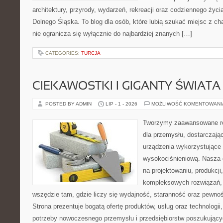
architektury, przyrody, wydarzeń, rekreacji oraz codziennego życ
Dolnego Śląska. To blog dla osób, które lubią szukać miejsc z 
nie ogranicza się wyłącznie do najbardziej znanych […]
CATEGORIES:
TURCJA
CIEKAWOSTKI I GIGANTY ŚWIATA
POSTED BY ADMIN
LIP - 1 - 2026
MOŻLIWOŚĆ KOMENTOWAN
Tworzymy zaawansowane ro
dla przemysłu, dostarczaj
urządzenia wykorzystujące 
wysokociśnieniową. Nasza d
na projektowaniu, produkcji
kompleksowych rozwiązań, 
wszędzie tam, gdzie liczy się wydajność, staranność oraz pewn
Strona prezentuje bogatą ofertę produktów, usług oraz technologii
potrzeby nowoczesnego przemysłu i przedsiębiorstw poszukując