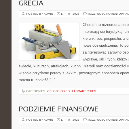
GRECJA
POSTED BY ADMIN
LIP - 6 - 2026
MOŻLIWOŚĆ KOMENTOWAN
Cherrish to różnorodna prze
interesują się turystyką i
kierunki bez pośpiechu, z c
nowe doświadczenia. To por
zainteresować zarówno oso
wyprawę, jak i tych, którzy 
świecie, kulturach, atrakcjach, kuchni, historii oraz codzienności
w sobie przydatne porady z lekkim, przystępnym sposobem opowi
można tu znaleźć […]
CATEGORIES:
ZIELONE OSIEDLA I SMART CITIES
PODZIEMIE FINANSOWE
POSTED BY ADMIN
LIP - 5 - 2026
MOŻLIWOŚĆ KOMENTOWAN