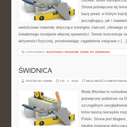
zdrowie, dobre samopoczuci
Strona poświęcona tej tem
bazę porad, w którym każdy
początkujący, jak i zaawa
wartościowe materiały dotyczące treningów, ćwiczeń, zdrowego st
świadomego rozwijania własnej sprawności. Serwis koncentruje s
aktywności fizycznej, przedstawiając zagadnienia związane z […]
CATEGORIES:
ROZSTANIA I RADZENIE SOBIE PO ZERWANIU
ŚWIDNICA
POSTED BY ADMIN
LIP - 2 - 2026
MOŻLIWOŚĆ KOMENTOWAN
Moda Wrocław to rozbudowa
poświęcony podróżom na D
szczególnym uwzględnienie
które tworzą niezwykle insp
Polski. Strona jest blogie
lokalne inspiracje dotyczące