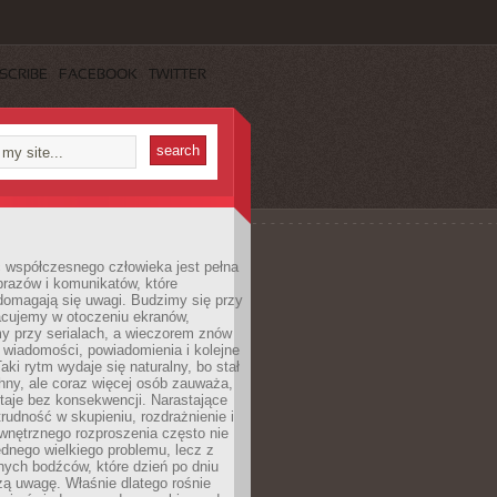
SCRIBE
FACEBOOK
TWITTER
 współczesnego człowieka jest pełna
razów i komunikatów, które
domagają się uwagi. Budzimy się przy
racujemy w otoczeniu ekranów,
 przy serialach, a wieczorem znów
wiadomości, powiadomienia i kolejne
aki rytm wydaje się naturalny, bo stał
hny, ale coraz więcej osób zauważa,
taje bez konsekwencji. Narastające
rudność w skupieniu, rozdrażnienie i
wnętrznego rozproszenia często nie
ednego wielkiego problemu, lecz z
nych bodźców, które dzień po dniu
ą uwagę. Właśnie dlatego rośnie