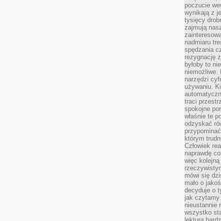
poczucie we
wynikają z j
tysięcy drob
zajmują nasz
zainteresow
nadmiaru tre
spędzania cz
rezygnację z
byłoby to n
niemożliwe. 
narzędzi cyf
używaniu. Ki
automatyczn
traci przestr
spokojne po
właśnie te p
odzyskać ró
przypominać
którym trud
Człowiek rea
naprawdę co
więc kolejną
rzeczywistym
mówi się dzi
mało o jakoś
decyduje o t
jak czytamy 
nieustannie 
wszystko sta
lektura bard