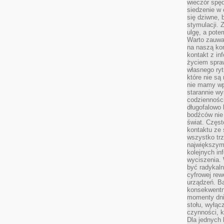
wieczór spę
siedzenie w 
się dziwne, 
stymulacji.
ulgę, a pote
Warto zauważ
na naszą kon
kontakt z in
życiem spraw
własnego ry
które nie są
nie mamy wp
starannie w
codzienności
długofalowo
bodźców nie
świat. Częs
kontaktu ze 
wszystko tr
największym
kolejnych in
wyciszenia.
być radykaln
cyfrowej rew
urządzeń. Ba
konsekwentn
momenty dnia
stołu, wyłąc
czynności, 
Dla jednych 