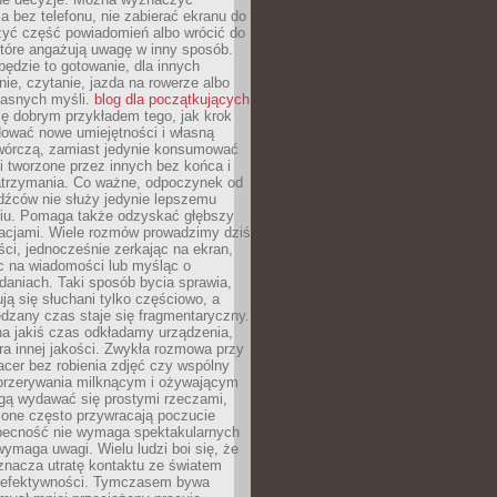
 bez telefonu, nie zabierać ekranu do
zyć część powiadomień albo wrócić do
które angażują uwagę w inny sposób.
będzie to gotowanie, dla innych
ie, czytanie, jazda na rowerze albo
łasnych myśli.
blog dla początkujących
ę dobrym przykładem tego, jak krok
dować nowe umiejętności i własną
twórczą, zamiast jedynie konsumować
i tworzone przez innych bez końca i
zatrzymania. Co ważne, odpoczynek od
dźców nie służy jedynie lepszemu
u. Pomaga także odzyskać głębszy
lacjami. Wiele rozmów prowadzimy dziś
ci, jednocześnie zerkając na ekran,
c na wiadomości lub myśląc o
daniach. Taki sposób bycia sprawia,
ują się słuchani tylko częściowo, a
dzany czas staje się fragmentaryczny.
na jakiś czas odkładamy urządzenia,
era innej jakości. Zwykła rozmowa przy
acer bez robienia zdjęć czy wspólny
 przerywania milknącym i ożywającym
ą wydawać się prostymi rzeczami,
 one często przywracają poczucie
Obecność nie wymaga spektakularnych
wymaga uwagi. Wielu ludzi boi się, że
znacza utratę kontaktu ze światem
 efektywności. Tymczasem bywa