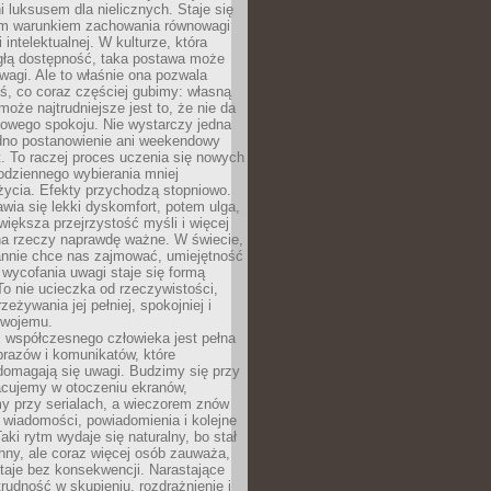
 luksusem dla nielicznych. Staje się
m warunkiem zachowania równowagi
 intelektualnej. W kulturze, która
ągłą dostępność, taka postawa może
agi. Ale to właśnie ona pozwala
ś, co coraz częściej gubimy: własną
oże najtrudniejsze jest to, że nie da
towego spokoju. Nie wystarczy jedna
edno postanowienie ani weekendowy
. To raczej proces uczenia się nowych
odziennego wybierania mniej
życia. Efekty przychodzą stopniowo.
awia się lekki dyskomfort, potem ulga,
iększa przejrzystość myśli i więcej
na rzeczy naprawdę ważne. W świecie,
annie chce nas zajmować, umiejętność
wycofania uwagi staje się formą
 To nie ucieczka od rzeczywistości,
zeżywania jej pełniej, spokojniej i
swojemu.
 współczesnego człowieka jest pełna
razów i komunikatów, które
domagają się uwagi. Budzimy się przy
racujemy w otoczeniu ekranów,
 przy serialach, a wieczorem znów
wiadomości, powiadomienia i kolejne
aki rytm wydaje się naturalny, bo stał
hny, ale coraz więcej osób zauważa,
taje bez konsekwencji. Narastające
rudność w skupieniu, rozdrażnienie i