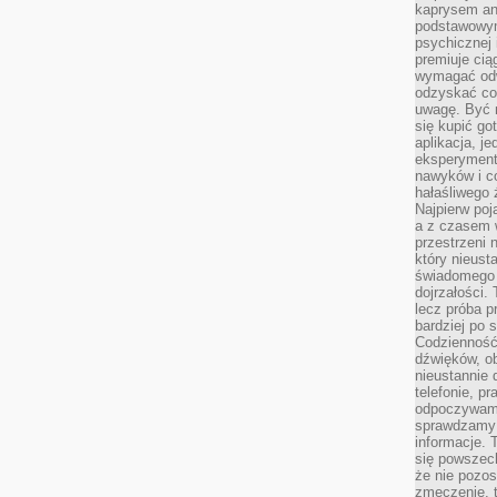
kaprysem ani
podstawowy
psychicznej i
premiuje ci
wymagać odw
odzyskać co
uwagę. Być m
się kupić go
aplikacja, j
eksperyment
nawyków i c
hałaśliwego 
Najpierw poj
a z czasem w
przestrzeni 
który nieust
świadomego 
dojrzałości.
lecz próba pr
bardziej po 
Codzienność
dźwięków, ob
nieustannie 
telefonie, p
odpoczywamy
sprawdzamy 
informacje. T
się powszec
że nie pozos
zmęczenie, t