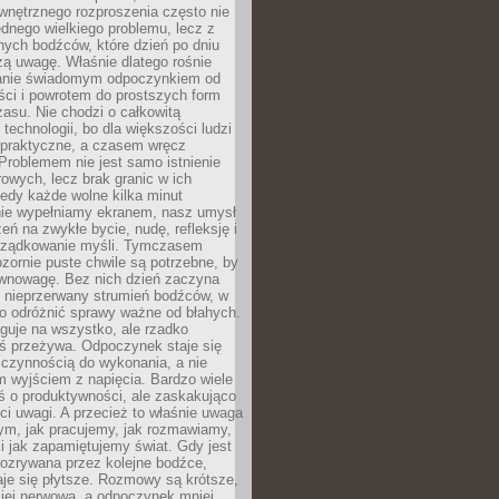
wnętrznego rozproszenia często nie
ednego wielkiego problemu, lecz z
nych bodźców, które dzień po dniu
ą uwagę. Właśnie dlatego rośnie
anie świadomym odpoczynkiem od
ści i powrotem do prostszych form
asu. Nie chodzi o całkowitą
 technologii, bo dla większości ludzi
iepraktyczne, a czasem wręcz
Problemem nie jest samo istnienie
rowych, lecz brak granic w ich
edy każde wolne kilka minut
ie wypełniamy ekranem, nasz umysł
zeń na zwykłe bycie, nudę, refleksję i
rządkowanie myśli. Tymczasem
ozornie puste chwile są potrzebne, by
wnowagę. Bez nich dzień zaczyna
 nieprzerwany strumień bodźców, w
no odróżnić sprawy ważne od błahych.
guje na wszystko, ale rzadko
ś przeżywa. Odpoczynek staje się
 czynnością do wykonania, a nie
 wyjściem z napięcia. Bardzo wiele
ś o produktywności, ale zaskakująco
ci uwagi. A przecież to właśnie uwaga
ym, jak pracujemy, jak rozmawiamy,
i jak zapamiętujemy świat. Gdy jest
rozrywana przez kolejne bodźce,
je się płytsze. Rozmowy są krótsze,
ziej nerwowa, a odpoczynek mniej