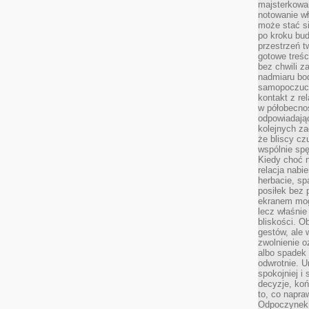
majsterkowan
notowanie w
może stać si
po kroku bu
przestrzeń 
gotowe treśc
bez chwili 
nadmiaru bo
samopoczuci
kontakt z re
w półobecnoś
odpowiadają
kolejnych za
że bliscy cz
wspólnie spę
Kiedy choć 
relacja nabi
herbacie, sp
posiłek bez
ekranem mog
lecz właśnie
bliskości. 
gestów, ale 
zwolnienie o
albo spadek
odwrotnie. U
spokojniej i
decyzje, koń
to, co napra
Odpoczynek o