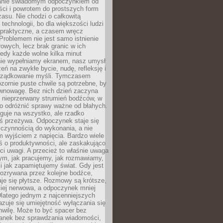
anie świadomym odpoczynkiem od
ści i powrotem do prostszych form
asu. Nie chodzi o całkowitą
 technologii, bo dla większości ludzi
iepraktyczne, a czasem wręcz
Problemem nie jest samo istnienie
rowych, lecz brak granic w ich
edy każde wolne kilka minut
ie wypełniamy ekranem, nasz umysł
zeń na zwykłe bycie, nudę, refleksję i
rządkowanie myśli. Tymczasem
ozornie puste chwile są potrzebne, by
wnowagę. Bez nich dzień zaczyna
 nieprzerwany strumień bodźców, w
no odróżnić sprawy ważne od błahych.
guje na wszystko, ale rzadko
ś przeżywa. Odpoczynek staje się
 czynnością do wykonania, a nie
 wyjściem z napięcia. Bardzo wiele
ś o produktywności, ale zaskakująco
ci uwagi. A przecież to właśnie uwaga
ym, jak pracujemy, jak rozmawiamy,
i jak zapamiętujemy świat. Gdy jest
rozrywana przez kolejne bodźce,
je się płytsze. Rozmowy są krótsze,
ziej nerwowa, a odpoczynek mniej
latego jednym z najcenniejszych
zuje się umiejętność wyłączania się
hwilę. Może to być spacer bez
ranek bez sprawdzania wiadomości,