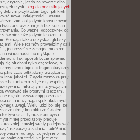
ie, czytanie, jazda na rowerze albo
łasnych myśli.
blog dla początkujących
ę dobrym przykładem tego, jak krok
dować nowe umiejętności i własną
twórczą, zamiast jedynie konsumować
i tworzone przez innych bez końca i
zatrzymania. Co ważne, odpoczynek od
dźców nie służy jedynie lepszemu
u. Pomaga także odzyskać głębszy
lacjami. Wiele rozmów prowadzimy dziś
ci, jednocześnie zerkając na ekran,
c na wiadomości lub myśląc o
daniach. Taki sposób bycia sprawia,
ują się słuchani tylko częściowo, a
dzany czas staje się fragmentaryczny.
na jakiś czas odkładamy urządzenia,
era innej jakości. Zwykła rozmowa przy
acer bez robienia zdjęć czy wspólny
 przerywania milknącym i ożywającym
ą wydawać się prostymi rzeczami,
 one często przywracają poczucie
Obecność nie wymaga spektakularnych
wymaga uwagi. Wielu ludzi boi się, że
znacza utratę kontaktu ze światem
 efektywności. Tymczasem bywa
mysł mniej przeciążony pracuje
 skuteczniej. Łatwiej wtedy podejmować
czyć rozpoczęte zadania i odróżniać
wdę ważne, od tego, co jedynie pilne.
d nadmiaru treści nie jest więc