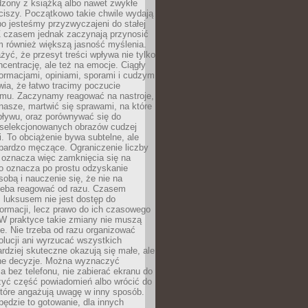
dzony z książką albo nawet zwykłe
ciszy. Początkowo takie chwile wydają
bo jesteśmy przyzwyczajeni do stałej
 Z czasem jednak zaczynają przynosić
m również większą jasność myślenia.
yć, że przesyt treści wpływa nie tylko
centrację, ale też na emocje. Ciągły
formacjami, opiniami, sporami i cudzym
ia, że łatwo tracimy poczucie
tmu. Zaczynamy reagować na nastroje,
 nasze, martwić się sprawami, na które
ływu, oraz porównywać się do
yselekcjonowanych obrazów cudzej
. To obciążenie bywa subtelne, ale
 bardzo męczące. Ograniczenie liczby
 oznacza więc zamknięcia się na
to oznacza po prostu odzyskanie
sobą i nauczenie się, że nie na
zeba reagować od razu. Czasem
 luksusem nie jest dostęp do
formacji, lecz prawo do ich czasowego
 W praktyce takie zmiany nie muszą
e. Nie trzeba od razu organizować
olucji ani wyrzucać wszystkich
rdziej skuteczne okazują się małe, ale
e decyzje. Można wyznaczyć
 bez telefonu, nie zabierać ekranu do
zyć część powiadomień albo wrócić do
które angażują uwagę w inny sposób.
będzie to gotowanie, dla innych