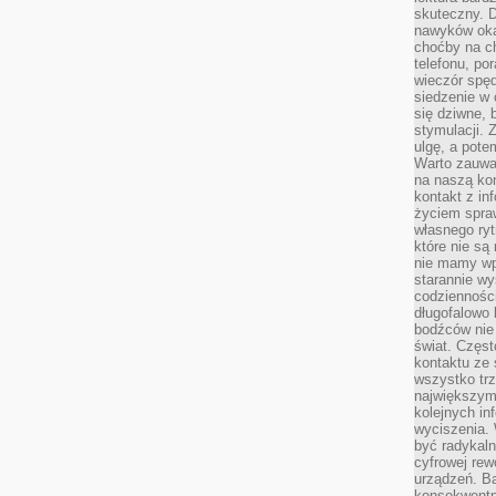
skuteczny. D
nawyków oka
choćby na c
telefonu, po
wieczór spę
siedzenie w 
się dziwne, 
stymulacji.
ulgę, a pote
Warto zauważ
na naszą kon
kontakt z in
życiem spraw
własnego ry
które nie są
nie mamy wp
starannie w
codzienności
długofalowo
bodźców nie
świat. Częs
kontaktu ze 
wszystko tr
największym
kolejnych in
wyciszenia.
być radykaln
cyfrowej rew
urządzeń. Ba
konsekwentn