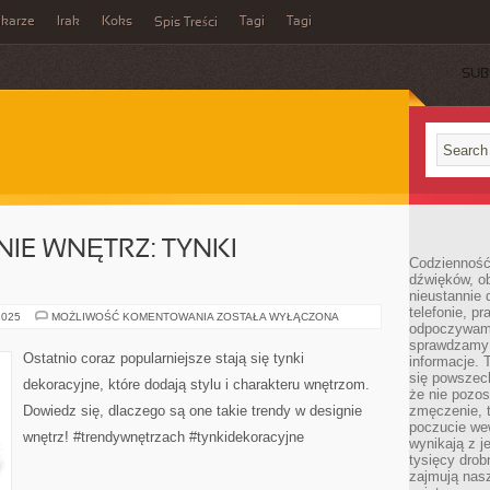
ikarze
Irak
Koks
Tagi
Tagi
Spis Treści
SUB
NIE WNĘTRZ: TYNKI
Codzienność
dźwięków, ob
nieustannie 
telefonie, p
TRENDY
2025
MOŻLIWOŚĆ KOMENTOWANIA
ZOSTAŁA WYŁĄCZONA
odpoczywamy
W
DESIGNIE
sprawdzamy 
WNĘTRZ:
Ostatnio coraz popularniejsze stają się tynki
informacje. T
TYNKI
DEKORACYJNE
się powszec
dekoracyjne, które dodają stylu i charakteru wnętrzom.
że nie pozos
Dowiedz się, dlaczego są one takie trendy w designie
zmęczenie, t
poczucie we
wnętrz! #trendywnętrzach #tynkidekoracyjne
wynikają z j
tysięcy drob
zajmują nasz