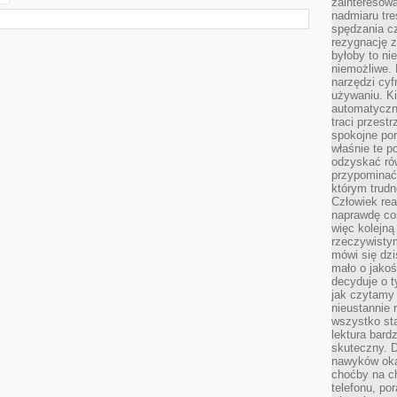
zainteresow
nadmiaru tre
spędzania cz
rezygnację z
byłoby to n
niemożliwe. 
narzędzi cyf
używaniu. Ki
automatyczn
traci przestr
spokojne po
właśnie te p
odzyskać ró
przypominać
którym trud
Człowiek rea
naprawdę co
więc kolejną
rzeczywistym
mówi się dzi
mało o jakoś
decyduje o t
jak czytamy 
nieustannie 
wszystko sta
lektura bard
skuteczny. D
nawyków oka
choćby na c
telefonu, po