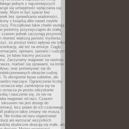
latego jednym z najcenniejszych
zuje się umiejętność wyłączania się
hwilę. Może to być spacer bez
ranek bez sprawdzania wiadomości,
dzony z książką albo nawet zwykłe
ciszy. Początkowo takie chwile wydają
bo jesteśmy przyzwyczajeni do stałej
 Z czasem jednak zaczynają przynosić
m również większą jasność myślenia.
yć, że przesyt treści wpływa nie tylko
centrację, ale też na emocje. Ciągły
formacjami, opiniami, sporami i cudzym
ia, że łatwo tracimy poczucie
tmu. Zaczynamy reagować na nastroje,
 nasze, martwić się sprawami, na które
ływu, oraz porównywać się do
yselekcjonowanych obrazów cudzej
. To obciążenie bywa subtelne, ale
 bardzo męczące. Ograniczenie liczby
 oznacza więc zamknięcia się na
to oznacza po prostu odzyskanie
sobą i nauczenie się, że nie na
zeba reagować od razu. Czasem
 luksusem nie jest dostęp do
formacji, lecz prawo do ich czasowego
 W praktyce takie zmiany nie muszą
e. Nie trzeba od razu organizować
olucji ani wyrzucać wszystkich
rdziej skuteczne okazują się małe, ale
e decyzje. Można wyznaczyć