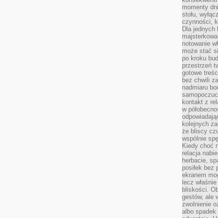
momenty dnia
stołu, wyłąc
czynności, 
Dla jednych 
majsterkowan
notowanie w
może stać si
po kroku bu
przestrzeń 
gotowe treśc
bez chwili 
nadmiaru bo
samopoczuci
kontakt z re
w półobecnoś
odpowiadają
kolejnych za
że bliscy cz
wspólnie spę
Kiedy choć 
relacja nabi
herbacie, sp
posiłek bez
ekranem mog
lecz właśnie
bliskości. 
gestów, ale 
zwolnienie o
albo spadek