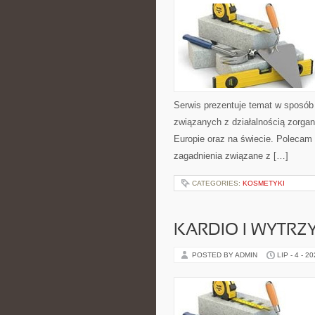
Serwis prezentuje temat w sposób 
związanych z działalnością zorga
Europie oraz na świecie. Polecam K
zagadnienia związane z […]
CATEGORIES:
KOSMETYKI
KARDIO I WYTR
POSTED BY ADMIN
LIP - 4 - 2