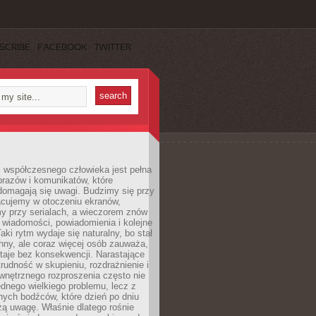
SCRIBE
FACEBOOK
TWITTER
 współczesnego człowieka jest pełna
razów i komunikatów, które
domagają się uwagi. Budzimy się przy
racujemy w otoczeniu ekranów,
 przy serialach, a wieczorem znów
wiadomości, powiadomienia i kolejne
aki rytm wydaje się naturalny, bo stał
hny, ale coraz więcej osób zauważa,
taje bez konsekwencji. Narastające
rudność w skupieniu, rozdrażnienie i
wnętrznego rozproszenia często nie
ednego wielkiego problemu, lecz z
nych bodźców, które dzień po dniu
ą uwagę. Właśnie dlatego rośnie