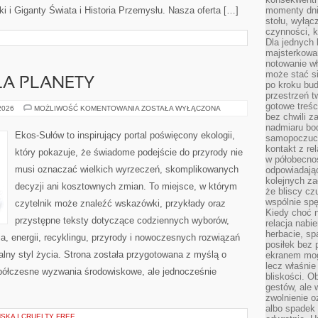
 i Giganty Świata i Historia Przemysłu. Nasza oferta […]
momenty dnia
stołu, wyłąc
czynności, 
Dla jednych 
majsterkowan
notowanie w
może stać si
LA PLANETY
po kroku bu
przestrzeń 
gotowe treśc
TECHNOLOGIE
 2026
MOŻLIWOŚĆ KOMENTOWANIA
ZOSTAŁA WYŁĄCZONA
DLA
bez chwili 
PLANETY
nadmiaru bo
Ekos-Sułów to inspirujący portal poświęcony ekologii,
samopoczuci
kontakt z re
który pokazuje, że świadome podejście do przyrody nie
w półobecnoś
musi oznaczać wielkich wyrzeczeń, skomplikowanych
odpowiadają
kolejnych za
decyzji ani kosztownych zmian. To miejsce, w którym
że bliscy cz
wspólnie spę
czytelnik może znaleźć wskazówki, przykłady oraz
Kiedy choć 
przystępne teksty dotyczące codziennych wyborów,
relacja nabi
herbacie, sp
, energii, recyklingu, przyrody i nowoczesnych rozwiązań
posiłek bez
alny styl życia. Strona została przygotowana z myślą o
ekranem mog
lecz właśnie
półczesne wyzwania środowiskowe, ale jednocześnie
bliskości. 
gestów, ale 
zwolnienie o
albo spadek
KA I CRUELTY FREE