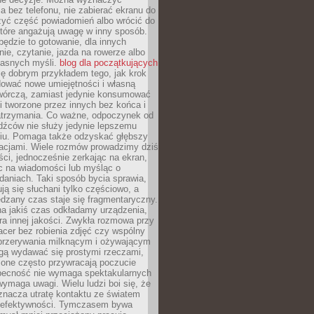
 bez telefonu, nie zabierać ekranu do
zyć część powiadomień albo wrócić do
które angażują uwagę w inny sposób.
będzie to gotowanie, dla innych
ie, czytanie, jazda na rowerze albo
łasnych myśli.
blog dla początkujących
ę dobrym przykładem tego, jak krok
dować nowe umiejętności i własną
twórczą, zamiast jedynie konsumować
i tworzone przez innych bez końca i
zatrzymania. Co ważne, odpoczynek od
dźców nie służy jedynie lepszemu
u. Pomaga także odzyskać głębszy
lacjami. Wiele rozmów prowadzimy dziś
ci, jednocześnie zerkając na ekran,
c na wiadomości lub myśląc o
daniach. Taki sposób bycia sprawia,
ują się słuchani tylko częściowo, a
dzany czas staje się fragmentaryczny.
na jakiś czas odkładamy urządzenia,
era innej jakości. Zwykła rozmowa przy
acer bez robienia zdjęć czy wspólny
 przerywania milknącym i ożywającym
ą wydawać się prostymi rzeczami,
 one często przywracają poczucie
Obecność nie wymaga spektakularnych
wymaga uwagi. Wielu ludzi boi się, że
znacza utratę kontaktu ze światem
 efektywności. Tymczasem bywa