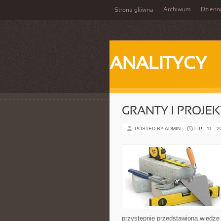
Archiwum
Dzienn
Strona główna
ANALITYCY
GRANTY I PROJE
POSTED BY ADMIN
LIP - 11 - 
przystępnie przedstawioną wiedzę 