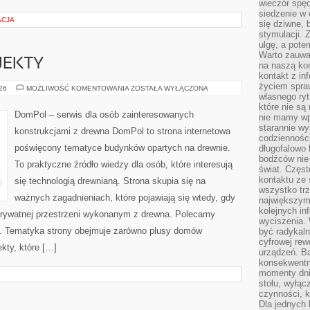
wieczór spę
siedzenie w 
ACJA
się dziwne, 
stymulacji.
ulgę, a pote
Warto zauważ
OJEKTY
na naszą kon
kontakt z in
życiem spraw
INSPIRACJE
026
MOŻLIWOŚĆ KOMENTOWANIA
ZOSTAŁA WYŁĄCZONA
I
własnego ry
PROJEKTY
które nie są
DomPol – serwis dla osób zainteresowanych
nie mamy wp
starannie w
konstrukcjami z drewna DomPol to strona internetowa
codzienności
poświęcony tematyce budynków opartych na drewnie.
długofalowo
bodźców nie
To praktyczne źródło wiedzy dla osób, które interesują
świat. Częs
kontaktu ze 
się technologią drewnianą. Strona skupia się na
wszystko tr
ważnych zagadnieniach, które pojawiają się wtedy, gdy
największym
kolejnych in
rywatnej przestrzeni wykonanym z drewna. Polecamy
wyciszenia.
. Tematyka strony obejmuje zarówno plusy domów
być radykaln
cyfrowej rew
kty, które […]
urządzeń. Ba
konsekwentn
momenty dnia
stołu, wyłąc
czynności, 
Dla jednych 