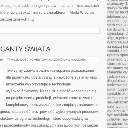
skuteczny. D
 rekreacji oraz codziennego życia w miastach i miasteczkach
nawyków oka
choćby na c
, które lubią szukać miejsc z charakterem. Moda Wrocław
telefonu, po
jbardziej znanych […]
wieczór spę
siedzenie w 
się dziwne, 
stymulacji.
ulgę, a pote
Warto zauważ
na naszą kon
GIGANTY ŚWIATA
kontakt z in
życiem spraw
własnego ry
CIEKAWOSTKI
026
MOŻLIWOŚĆ KOMENTOWANIA
ZOSTAŁA WYŁĄCZONA
I
które nie są
GIGANTY
nie mamy wp
ŚWIATA
Tworzymy zaawansowane rozwiązania przeznaczone
starannie w
codzienności
dla przemysłu, dostarczając sprawdzone systemy oraz
długofalowo
urządzenia wykorzystujące technologię
bodźców nie
świat. Częs
wysokociśnieniową. Nasza działalność koncentruje się
kontaktu ze 
na projektowaniu, produkcji, wdrażaniu oraz rozwoju
wszystko tr
największym
kompleksowych rozwiązań, które znajdują zastosowanie
kolejnych in
wyciszenia.
dajność, staranność oraz pewność wykonywanych procesów.
być radykaln
oduktów, usług oraz technologii, które odpowiadają na
cyfrowej rew
urządzeń. Ba
 i przedsiębiorstw poszukujących niezawodnych rozwiązań
konsekwentn