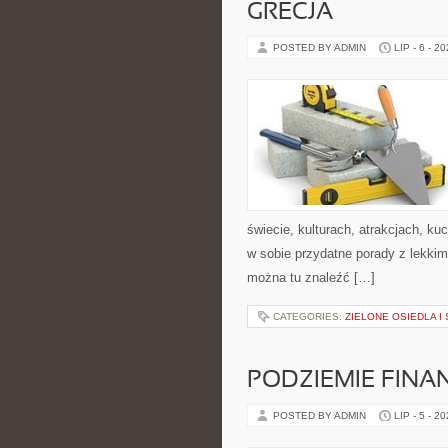
GRECJA
POSTED BY ADMIN
LIP - 6 - 2
świecie, kulturach, atrakcjach, kuc
w sobie przydatne porady z lekki
można tu znaleźć […]
CATEGORIES:
ZIELONE OSIEDLA I 
PODZIEMIE FIN
POSTED BY ADMIN
LIP - 5 - 2