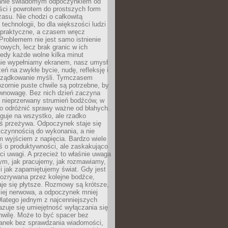
anie świadomym odpoczynkiem od
ści i powrotem do prostszych form
asu. Nie chodzi o całkowitą
 technologii, bo dla większości ludzi
iepraktyczne, a czasem wręcz
Problemem nie jest samo istnienie
rowych, lecz brak granic w ich
edy każde wolne kilka minut
ie wypełniamy ekranem, nasz umysł
zeń na zwykłe bycie, nudę, refleksję i
rządkowanie myśli. Tymczasem
ozornie puste chwile są potrzebne, by
wnowagę. Bez nich dzień zaczyna
 nieprzerwany strumień bodźców, w
no odróżnić sprawy ważne od błahych.
guje na wszystko, ale rzadko
ś przeżywa. Odpoczynek staje się
 czynnością do wykonania, a nie
 wyjściem z napięcia. Bardzo wiele
ś o produktywności, ale zaskakująco
ci uwagi. A przecież to właśnie uwaga
ym, jak pracujemy, jak rozmawiamy,
i jak zapamiętujemy świat. Gdy jest
rozrywana przez kolejne bodźce,
je się płytsze. Rozmowy są krótsze,
ziej nerwowa, a odpoczynek mniej
latego jednym z najcenniejszych
zuje się umiejętność wyłączania się
hwilę. Może to być spacer bez
ranek bez sprawdzania wiadomości,