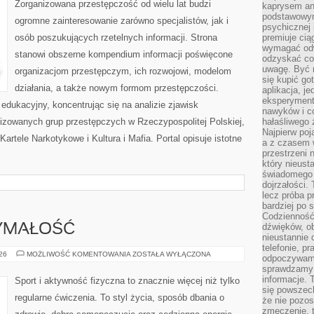
Zorganizowana przestępczość od wielu lat budzi
kaprysem ani
podstawowy
ogromne zainteresowanie zarówno specjalistów, jak i
psychicznej i
osób poszukujących rzetelnych informacji. Strona
premiuje ci
wymagać odw
stanowi obszerne kompendium informacji poświęcone
odzyskać co
uwagę. Być m
organizacjom przestępczym, ich rozwojowi, modelom
się kupić go
działania, a także nowym formom przestępczości.
aplikacja, j
eksperyment
edukacyjny, koncentrując się na analizie zjawisk
nawyków i c
nizowanych grup przestępczych w Rzeczypospolitej Polskiej,
hałaśliwego 
Najpierw poj
artele Narkotykowe i Kultura i Mafia. Portal opisuje istotne
a z czasem w
przestrzeni 
który nieust
świadomego 
dojrzałości.
lecz próba pr
bardziej po 
Codzienność
dźwięków, ob
ZYMAŁOŚĆ
nieustannie 
telefonie, p
KARDIO
026
MOŻLIWOŚĆ KOMENTOWANIA
ZOSTAŁA WYŁĄCZONA
odpoczywamy
I
sprawdzamy 
WYTRZYMAŁOŚĆ
informacje. T
Sport i aktywność fizyczna to znacznie więcej niż tylko
się powszec
regularne ćwiczenia. To styl życia, sposób dbania o
że nie pozos
zmęczenie, t