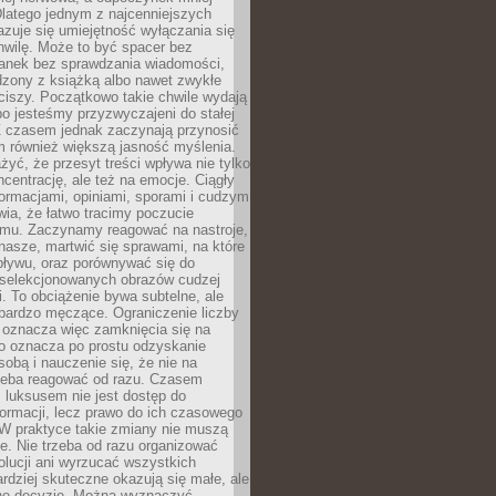
latego jednym z najcenniejszych
zuje się umiejętność wyłączania się
hwilę. Może to być spacer bez
ranek bez sprawdzania wiadomości,
dzony z książką albo nawet zwykłe
ciszy. Początkowo takie chwile wydają
bo jesteśmy przyzwyczajeni do stałej
 Z czasem jednak zaczynają przynosić
m również większą jasność myślenia.
yć, że przesyt treści wpływa nie tylko
centrację, ale też na emocje. Ciągły
formacjami, opiniami, sporami i cudzym
ia, że łatwo tracimy poczucie
tmu. Zaczynamy reagować na nastroje,
 nasze, martwić się sprawami, na które
ływu, oraz porównywać się do
yselekcjonowanych obrazów cudzej
. To obciążenie bywa subtelne, ale
 bardzo męczące. Ograniczenie liczby
 oznacza więc zamknięcia się na
to oznacza po prostu odzyskanie
sobą i nauczenie się, że nie na
zeba reagować od razu. Czasem
 luksusem nie jest dostęp do
formacji, lecz prawo do ich czasowego
 W praktyce takie zmiany nie muszą
e. Nie trzeba od razu organizować
olucji ani wyrzucać wszystkich
rdziej skuteczne okazują się małe, ale
e decyzje. Można wyznaczyć