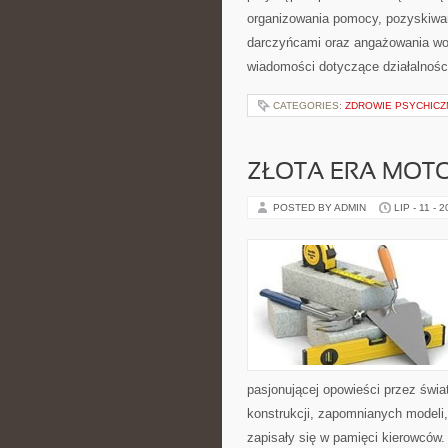
organizowania pomocy, pozyskiwan
darczyńcami oraz angażowania wol
wiadomości dotyczące działalnośc
CATEGORIES:
ZDROWIE PSYCHICZ
ZŁOTA ERA MOTO
POSTED BY ADMIN
LIP - 11 - 
pasjonującej opowieści przez świ
konstrukcji, zapomnianych modeli
zapisały się w pamięci kierowców.