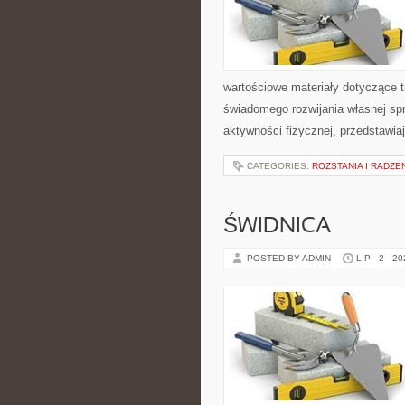
wartościowe materiały dotyczące t
świadomego rozwijania własnej sp
aktywności fizycznej, przedstawia
CATEGORIES:
ROZSTANIA I RADZE
ŚWIDNICA
POSTED BY ADMIN
LIP - 2 - 2