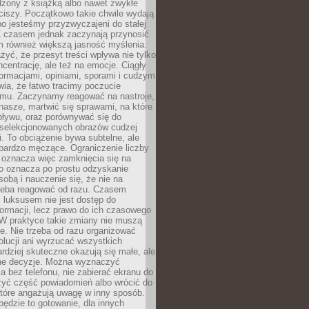
dzony z książką albo nawet zwykłe
ciszy. Początkowo takie chwile wydają
bo jesteśmy przyzwyczajeni do stałej
 Z czasem jednak zaczynają przynosić
m również większą jasność myślenia.
yć, że przesyt treści wpływa nie tylko
centrację, ale też na emocje. Ciągły
formacjami, opiniami, sporami i cudzym
ia, że łatwo tracimy poczucie
tmu. Zaczynamy reagować na nastroje,
 nasze, martwić się sprawami, na które
ływu, oraz porównywać się do
yselekcjonowanych obrazów cudzej
. To obciążenie bywa subtelne, ale
 bardzo męczące. Ograniczenie liczby
 oznacza więc zamknięcia się na
to oznacza po prostu odzyskanie
sobą i nauczenie się, że nie na
zeba reagować od razu. Czasem
 luksusem nie jest dostęp do
formacji, lecz prawo do ich czasowego
 W praktyce takie zmiany nie muszą
e. Nie trzeba od razu organizować
olucji ani wyrzucać wszystkich
rdziej skuteczne okazują się małe, ale
e decyzje. Można wyznaczyć
 bez telefonu, nie zabierać ekranu do
zyć część powiadomień albo wrócić do
które angażują uwagę w inny sposób.
będzie to gotowanie, dla innych