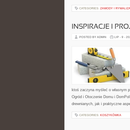
CATEGORIES:
ZAWODY I RYWALIZ
INSPIRACJE I PR
POSTED BY ADMIN
LIP - 9 - 2
ktoś zaczyna myśleć o własnym p
Ogród i Otoczenie Domu i DomPol
drewnianych, jak i praktyczne aspe
CATEGORIES:
KOSZYKÓWKA