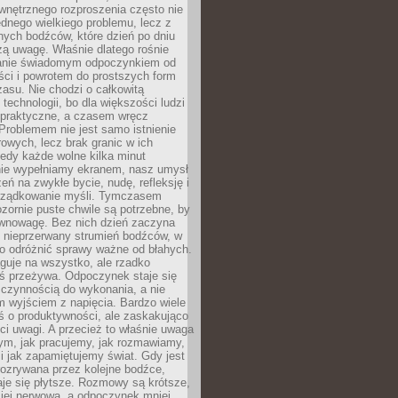
wnętrznego rozproszenia często nie
ednego wielkiego problemu, lecz z
nych bodźców, które dzień po dniu
ą uwagę. Właśnie dlatego rośnie
anie świadomym odpoczynkiem od
ści i powrotem do prostszych form
asu. Nie chodzi o całkowitą
 technologii, bo dla większości ludzi
iepraktyczne, a czasem wręcz
Problemem nie jest samo istnienie
rowych, lecz brak granic w ich
edy każde wolne kilka minut
ie wypełniamy ekranem, nasz umysł
zeń na zwykłe bycie, nudę, refleksję i
rządkowanie myśli. Tymczasem
ozornie puste chwile są potrzebne, by
wnowagę. Bez nich dzień zaczyna
 nieprzerwany strumień bodźców, w
no odróżnić sprawy ważne od błahych.
guje na wszystko, ale rzadko
ś przeżywa. Odpoczynek staje się
 czynnością do wykonania, a nie
 wyjściem z napięcia. Bardzo wiele
ś o produktywności, ale zaskakująco
ci uwagi. A przecież to właśnie uwaga
ym, jak pracujemy, jak rozmawiamy,
i jak zapamiętujemy świat. Gdy jest
rozrywana przez kolejne bodźce,
je się płytsze. Rozmowy są krótsze,
ziej nerwowa, a odpoczynek mniej