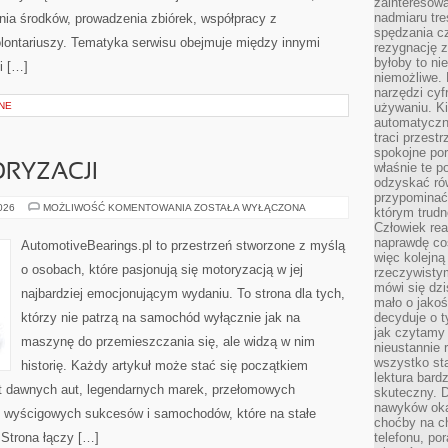
zainteresow
nadmiaru tre
ia środków, prowadzenia zbiórek, współpracy z
spędzania cz
ontariuszy. Tematyka serwisu obejmuje między innymi
rezygnację z
byłoby to n
i […]
niemożliwe. 
narzędzi cyf
NE
używaniu. Ki
automatyczn
traci przestr
spokojne po
właśnie te p
RYZACJI
odzyskać ró
przypominać
ZŁOTA
2026
MOŻLIWOŚĆ KOMENTOWANIA
ZOSTAŁA WYŁĄCZONA
którym trud
ERA
Człowiek rea
MOTORYZACJI
naprawdę co
AutomotiveBearings.pl to przestrzeń stworzone z myślą
więc kolejną
o osobach, które pasjonują się motoryzacją w jej
rzeczywistym
mówi się dzi
najbardziej emocjonującym wydaniu. To strona dla tych,
mało o jakoś
którzy nie patrzą na samochód wyłącznie jak na
decyduje o t
jak czytamy 
maszynę do przemieszczania się, ale widzą w nim
nieustannie 
wszystko sta
historię. Każdy artykuł może stać się początkiem
lektura bard
at dawnych aut, legendarnych marek, przełomowych
skuteczny. D
nawyków oka
, wyścigowych sukcesów i samochodów, które na stałe
choćby na c
 Strona łączy […]
telefonu, po