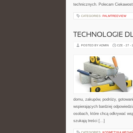
technicznych. Polecam Ciekawostki
CATEGORIES:
PALMTREEVIEW
TECHNOLOGIE D
POSTED BY ADMIN
CZE - 27 -
domu, zakupów, podróży, gotowania
wspierających bardziej odpowiedzi
osobach, które chcą odkrywać ws
szukają treści […]
CATEGORIES:
KOSMETYKA WEGAŃS