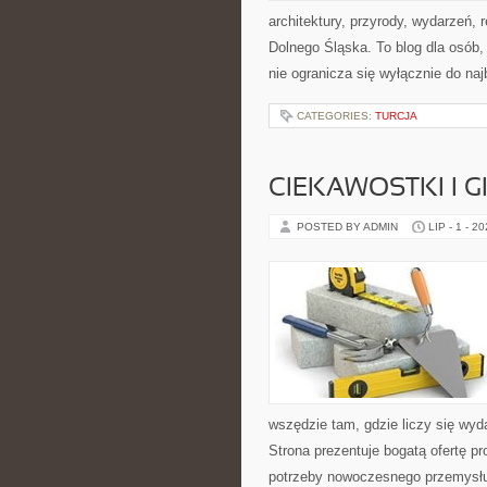
architektury, przyrody, wydarzeń,
Dolnego Śląska. To blog dla osób
nie ogranicza się wyłącznie do na
CATEGORIES:
TURCJA
CIEKAWOSTKI I 
POSTED BY ADMIN
LIP - 1 - 2
wszędzie tam, gdzie liczy się wy
Strona prezentuje bogatą ofertę pr
potrzeby nowoczesnego przemysłu