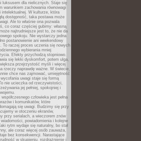
 luksusem dla nielicznych. Staje się
m warunkiem zachowania równowagi
 intelektualnej. W kulturze, która
ągłą dostępność, taka postawa może
agi. Ale to właśnie ona pozwala
ś, co coraz częściej gubimy: własną
oże najtrudniejsze jest to, że nie da
towego spokoju. Nie wystarczy jedna
edno postanowienie ani weekendowy
. To raczej proces uczenia się nowych
odziennego wybierania mniej
życia. Efekty przychodzą stopniowo.
awia się lekki dyskomfort, potem ulga,
iększa przejrzystość myśli i więcej
na rzeczy naprawdę ważne. W świecie,
annie chce nas zajmować, umiejętność
wycofania uwagi staje się formą
 To nie ucieczka od rzeczywistości,
zeżywania jej pełniej, spokojniej i
swojemu.
 współczesnego człowieka jest pełna
razów i komunikatów, które
domagają się uwagi. Budzimy się przy
racujemy w otoczeniu ekranów,
 przy serialach, a wieczorem znów
wiadomości, powiadomienia i kolejne
aki rytm wydaje się naturalny, bo stał
hny, ale coraz więcej osób zauważa,
taje bez konsekwencji. Narastające
rudność w skupieniu, rozdrażnienie i