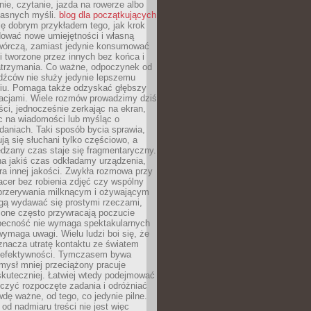
ie, czytanie, jazda na rowerze albo
łasnych myśli.
blog dla początkujących
ę dobrym przykładem tego, jak krok
dować nowe umiejętności i własną
twórczą, zamiast jedynie konsumować
i tworzone przez innych bez końca i
zatrzymania. Co ważne, odpoczynek od
dźców nie służy jedynie lepszemu
u. Pomaga także odzyskać głębszy
lacjami. Wiele rozmów prowadzimy dziś
ci, jednocześnie zerkając na ekran,
c na wiadomości lub myśląc o
daniach. Taki sposób bycia sprawia,
ują się słuchani tylko częściowo, a
dzany czas staje się fragmentaryczny.
na jakiś czas odkładamy urządzenia,
era innej jakości. Zwykła rozmowa przy
acer bez robienia zdjęć czy wspólny
 przerywania milknącym i ożywającym
ą wydawać się prostymi rzeczami,
 one często przywracają poczucie
Obecność nie wymaga spektakularnych
wymaga uwagi. Wielu ludzi boi się, że
znacza utratę kontaktu ze światem
 efektywności. Tymczasem bywa
mysł mniej przeciążony pracuje
 skuteczniej. Łatwiej wtedy podejmować
czyć rozpoczęte zadania i odróżniać
wdę ważne, od tego, co jedynie pilne.
d nadmiaru treści nie jest więc