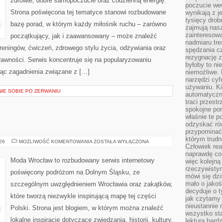
zdrowie, dobre samopoczucie oraz codzienną energię.
poczucie we
Strona poświęcona tej tematyce stanowi rozbudowane
wynikają z j
tysięcy drob
bazę porad, w którym każdy miłośnik ruchu – zarówno
zajmują nasz
zainteresow
początkujący, jak i zaawansowany – może znaleźć
nadmiaru tre
reningów, ćwiczeń, zdrowego stylu życia, odżywiania oraz
spędzania cz
rezygnację z
rawności. Serwis koncentruje się na popularyzowaniu
byłoby to n
jąc zagadnienia związane z […]
niemożliwe. 
narzędzi cyf
używaniu. Ki
NIE SOBIE PO ZERWANIU
automatyczn
traci przestr
spokojne po
właśnie te p
odzyskać ró
przypominać
którym trud
ŚWIDNICA
026
MOŻLIWOŚĆ KOMENTOWANIA
ZOSTAŁA WYŁĄCZONA
Człowiek rea
naprawdę co
Moda Wrocław to rozbudowany serwis internetowy
więc kolejną
rzeczywistym
poświęcony podróżom na Dolnym Śląsku, ze
mówi się dzi
mało o jakoś
szczególnym uwzględnieniem Wrocławia oraz zakątków,
decyduje o t
które tworzą niezwykle inspirującą mapę tej części
jak czytamy 
nieustannie 
Polski. Strona jest blogiem, w którym można znaleźć
wszystko sta
lokalne inspiracje dotyczące zwiedzania, historii, kultury,
lektura bard