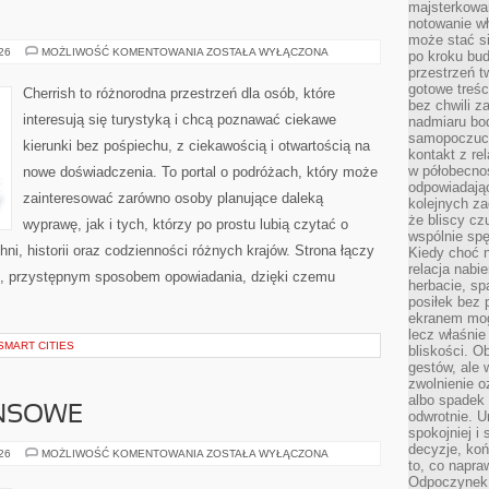
majsterkowan
notowanie w
może stać si
GRECJA
026
MOŻLIWOŚĆ KOMENTOWANIA
ZOSTAŁA WYŁĄCZONA
po kroku bu
przestrzeń 
gotowe treśc
Cherrish to różnorodna przestrzeń dla osób, które
bez chwili 
interesują się turystyką i chcą poznawać ciekawe
nadmiaru bo
samopoczuci
kierunki bez pośpiechu, z ciekawością i otwartością na
kontakt z re
w półobecnoś
nowe doświadczenia. To portal o podróżach, który może
odpowiadają
zainteresować zarówno osoby planujące daleką
kolejnych za
że bliscy cz
wyprawę, jak i tych, którzy po prostu lubią czytać o
wspólnie spę
hni, historii oraz codzienności różnych krajów. Strona łączy
Kiedy choć 
relacja nabi
m, przystępnym sposobem opowiadania, dzięki czemu
herbacie, sp
posiłek bez
ekranem mog
lecz właśnie
SMART CITIES
bliskości. 
gestów, ale 
zwolnienie o
albo spadek
ANSOWE
odwrotnie. U
spokojniej i
decyzje, koń
PODZIEMIE
026
MOŻLIWOŚĆ KOMENTOWANIA
ZOSTAŁA WYŁĄCZONA
to, co napra
FINANSOWE
Odpoczynek o