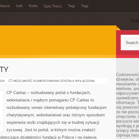
ikarze
Irak
Koks
Tagi
Tagi
Spis Treści
SUB
KTY
Codzienność
dźwięków, ob
GRANTY
2026
MOŻLIWOŚĆ KOMENTOWANIA
ZOSTAŁA WYŁĄCZONA
nieustannie 
I
PROJEKTY
telefonie, p
CP Caritas – rozbudowany portal o fundacjach,
odpoczywamy
sprawdzamy 
wolontariacie i mądrym pomaganiu CP Caritas to
informacje. T
się powszec
rozbudowany serwis internetowy poświęcony fundacjom
że nie pozos
charytatywnym, wolontariatowi oraz różnym sposobom
zmęczenie, t
poczucie we
wspierania osób znajdujących się w trudnej sytuacji
wynikają z j
życiowej. Jest to portal, w którym można znaleźć
tysięcy drob
zajmują nasz
dotyczące działalności fundacji w Polsce i na świecie,