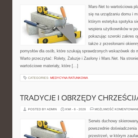
Mars-Net to wartościowa pla
się na urządzaniu domu i mi
którym estetyka spotyka si
wspiera użytkowników w pod
pokazując szeroki zakres o
także z przesłonami okien
pomysłów dla osób, które szukają sprawdzonych wskazówek do m
Warto przeczytać: Rolety, Żaluzje i Zasłony i Mars.Net. Na stron
wartościowe materiały, które […]
CATEGORIES:
MEDYCYNA RATUNKOWA
TRADYCJE I OBRZĘDY CHRZEŚCIJ
POSTED BY ADMIN
KWI - 6 - 2026
MOŻLIWOŚĆ KOMENTOWAN
Serwis duchowy skierowany 
powszednie doświadczenia 
przestrzeń, w którym zaufa