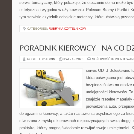
serwis tematyczny, który pokazuje, że otoczenie domu może być 
estetyczna i wygodna w użytkowaniu. Polecam Bramy i Furtki i 
tym serwisie czytelnik odnajdzie materiały, które ułatwiają przea
CATEGORIES:
RUBRYKA CZYTELNIKÓW
PORADNIK KIEROWCY – NA CO D
POSTED BY ADMIN
KWI - 4 - 2026
MOŻLIWOŚĆ KOMENTOWAN
serwis ODTJ Bolesławiec to
która poświęcona jest obsz
bezpieczeństwa na drodze 
umiejętności kierowców. To
znajdzie rzetelne materiały
prowadzenia auta, przepis
do egzaminu kierowcy, a także nastawienia psychicznego za kiero
stworzona z myślą o kierowcach rozpoczynających swoją drogę, a
praktyką, którzy pragną świadomie rozwijać swoje umiejętności. Ka