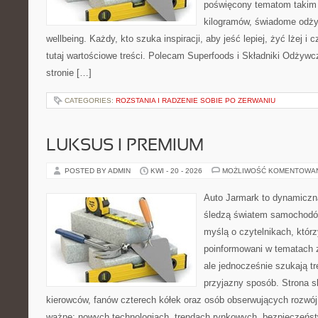
poświęcony tematom takim 
kilogramów, świadome odżyw
wellbeing. Każdy, kto szuka inspiracji, aby jeść lepiej, żyć lżej i 
tutaj wartościowe treści. Polecam Superfoods i Składniki Odżywc
stronie […]
CATEGORIES:
ROZSTANIA I RADZENIE SOBIE PO ZERWANIU
LUKSUS I PREMIUM
POSTED BY ADMIN
KWI - 20 - 2026
MOŻLIWOŚĆ KOMENTOWA
Auto Jarmark to dynamiczna
śledzą światem samochodów
myślą o czytelnikach, któr
poinformowani w tematach 
ale jednocześnie szukają tr
przyjazny sposób. Strona sk
kierowców, fanów czterech kółek oraz osób obserwujących rozwój
ważne: nowych technologiach, trendach rynkowych, bezpieczeństwi