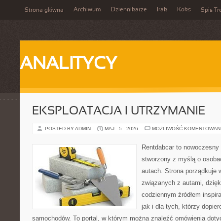
Archiwum
Dziennikarze
Irak
Koks
Strona główna
Spis Tr
ANALITYCY
EKSPLOATACJA I UTRZYMANIE
POSTED BY ADMIN
MAJ - 5 - 2026
MOŻLIWOŚĆ KOMENTOWAN
Rentdabcar to nowoczesny 
stworzony z myślą o osobac
autach. Strona porządkuje 
związanych z autami, dzię
codziennym źródłem inspira
jak i dla tych, którzy dopie
samochodów. To portal, w którym można znaleźć omówienia dot