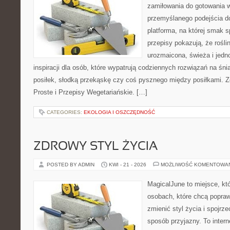
zamiłowania do gotowania w
przemyślanego podejścia d
platforma, na której smak s
przepisy pokazują, że rośl
urozmaicona, świeża i jedn
inspiracji dla osób, które wypatrują codziennych rozwiązań na śni
posiłek, słodką przekąskę czy coś pysznego między posiłkami. Z
Proste i Przepisy Wegetariańskie. […]
CATEGORIES:
EKOLOGIA I OSZCZĘDNOŚĆ
ZDROWY STYL ŻYCIA
POSTED BY ADMIN
KWI - 21 - 2026
MOŻLIWOŚĆ KOMENTOWA
MagicalJune to miejsce, kt
osobach, które chcą popra
zmienić styl życia i spojrz
sposób przyjazny. To inter