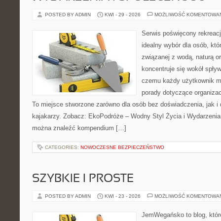
POSTED BY ADMIN
KWI - 29 - 2026
MOŻLIWOŚĆ KOMENTOWA
Serwis poświęcony rekreacj
idealny wybór dla osób, kt
związanej z wodą, naturą o
koncentruje się wokół spły
czemu każdy użytkownik m
porady dotyczące organizac
To miejsce stworzone zarówno dla osób bez doświadczenia, jak 
kajakarzy. Zobacz: EkoPodróże – Wodny Styl Życia i Wydarzenia 
można znaleźć kompendium […]
CATEGORIES:
NOWOCZESNE BEZPIECZEŃSTWO
SZYBKIE I PROSTE
POSTED BY ADMIN
KWI - 23 - 2026
MOŻLIWOŚĆ KOMENTOWA
JemWegańsko to blog, któr