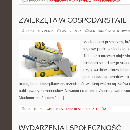
CATEGORIES:
UBEZPIECZENIE WYDARZENIA I BEZPIECZEŃSTWO
ZWIERZĘTA W GOSPODARSTWIE
POSTED BY ADMIN
MAJ - 3 - 2026
MOŻLIWOŚĆ KOMENTOWAN
Madlennn to przestrzeń, kt
stylowy punkt w sieci dla o
Już sama nazwa buduje sko
niebanalnym, dlatego stro
użytkowników, którzy lubią 
prezentowania tematów. To 
treści, lecz uporządkowana przestrzeń, w której ważne są zarówn
publikowanych materiałów. Nowości na stronie: Życie na wsi i Ku
Madlennn może pełnić […]
CATEGORIES:
AGROTURYSTYKA DLA RODZIN Z DZIEĆMI
WYDARZENIA I SPOŁECZNOŚĆ