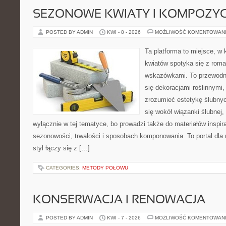
SEZONOWE KWIATY I KOMPOZYC
POSTED BY ADMIN
KWI - 8 - 2026
MOŻLIWOŚĆ KOMENTOWAN
Ta platforma to miejsce, w
kwiatów spotyka się z rom
wskazówkami. To przewodnik
się dekoracjami roślinnymi,
zrozumieć estetykę ślubnyc
się wokół wiązanki ślubnej,
wyłącznie w tej tematyce, bo prowadzi także do materiałów inspir
sezonowości, trwałości i sposobach komponowania. To portal dla m
styl łączy się z […]
CATEGORIES:
METODY POŁOWU
KONSERWACJA I RENOWACJA
POSTED BY ADMIN
KWI - 7 - 2026
MOŻLIWOŚĆ KOMENTOWAN