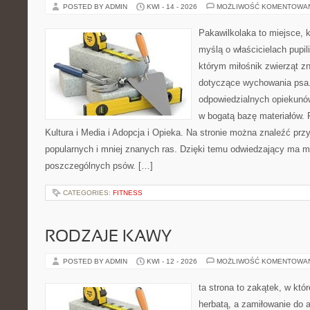
POSTED BY ADMIN
KWI - 14 - 2026
MOŻLIWOŚĆ KOMENTOWA
Pakawilkolaka to miejsce, k
myślą o właścicielach pupi
którym miłośnik zwierząt zn
dotyczące wychowania psa.
odpowiedzialnych opiekunów
w bogatą bazę materiałów. F
Kultura i Media i Adopcja i Opieka. Na stronie można znaleźć prz
popularnych i mniej znanych ras. Dzięki temu odwiedzający ma 
poszczególnych psów. […]
CATEGORIES:
FITNESS
RODZAJE KAWY
POSTED BY ADMIN
KWI - 12 - 2026
MOŻLIWOŚĆ KOMENTOWA
ta strona to zakątek, w któ
herbatą, a zamiłowanie do