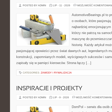
POSTED BY ADMIN
LIP - 11 - 2026
MOŻLIWOŚĆ KOMENTOWAN
AutomotiveBearings.pl to p
o osobach, które pasjonują 
najbardziej emocjonującym 
którzy nie patrzą na samoc
maszynę do przemieszczani
historię. Każdy artykuł mo
pasjonującej opowieści przez świat dawnych aut, legendarnych 
konstrukcji, zapomnianych modeli, wyścigowych sukcesów i samo
zapisały się w pamięci kierowców. Strona łączy […]
CATEGORIES:
ZAWODY I RYWALIZACJA
INSPIRACJE I PROJEKTY
POSTED BY ADMIN
LIP - 9 - 2026
MOŻLIWOŚĆ KOMENTOWAN
DomPol – serwis dla osób 