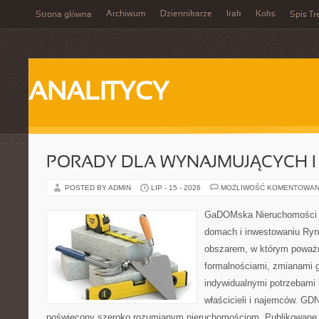
Archiwum
Dziennikarze
Irak
Koks
Strona główna
Spis Tr
ANALITYCY
PORADY DLA WYNAJMUJĄCYCH 
POSTED BY ADMIN
LIP - 15 - 2026
MOŻLIWOŚĆ KOMENTOWAN
GaDOMska Nieruchomości –
domach i inwestowaniu Ryn
obszarem, w którym poważn
formalnościami, zmianami 
indywidualnymi potrzebami 
właścicieli i najemców. GD
poświęcony szeroko rozumianym nieruchomościom. Publikowane 