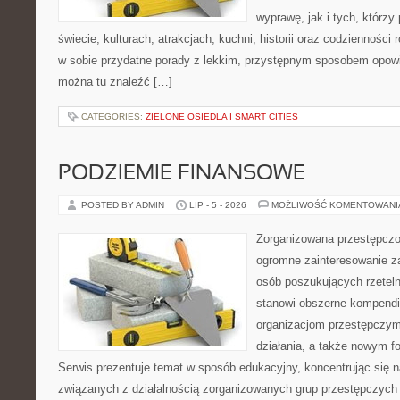
wyprawę, jak i tych, którzy 
świecie, kulturach, atrakcjach, kuchni, historii oraz codzienności
w sobie przydatne porady z lekkim, przystępnym sposobem opowi
można tu znaleźć […]
CATEGORIES:
ZIELONE OSIEDLA I SMART CITIES
PODZIEMIE FINANSOWE
POSTED BY ADMIN
LIP - 5 - 2026
MOŻLIWOŚĆ KOMENTOWAN
Zorganizowana przestępczoś
ogromne zainteresowanie za
osób poszukujących rzeteln
stanowi obszerne kompendi
organizacjom przestępczym
działania, a także nowym f
Serwis prezentuje temat w sposób edukacyjny, koncentrując się na
związanych z działalnością zorganizowanych grup przestępczych 