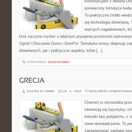
konstrukcjami z drewna Dom
poświęcony tematyce budyn
To praktyczne źródło wiedzy
się technologią drewnianą. 
ważnych zagadnieniach, któ
ktoś zaczyna myśleć o własnym prywatnej przestrzeni wykonan
Ogród i Otoczenie Domu i DomPol. Tematyka strony obejmuje z
drewnianych, jak i praktyczne aspekty, które […]
CATEGORIES:
KOSZYKÓWKA
GRECJA
POSTED BY ADMIN
LIP - 6 - 2026
MOŻLIWOŚĆ KOMENTOWAN
Cherrish to różnorodna prze
interesują się turystyką i
kierunki bez pośpiechu, z c
nowe doświadczenia. To por
zainteresować zarówno oso