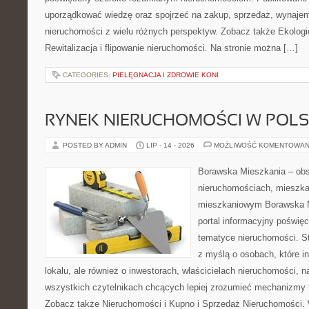
uporządkować wiedzę oraz spojrzeć na zakup, sprzedaż, wynajem
nieruchomości z wielu różnych perspektyw. Zobacz także Ekologi
Rewitalizacja i flipowanie nieruchomości. Na stronie można […]
CATEGORIES:
PIELĘGNACJA I ZDROWIE KONI
RYNEK NIERUCHOMOŚCI W POL
POSTED BY ADMIN
LIP - 14 - 2026
MOŻLIWOŚĆ KOMENTOWAN
Borawska Mieszkania – ob
nieruchomościach, mieszka
mieszkaniowym Borawska Mi
portal informacyjny poświę
tematyce nieruchomości. S
z myślą o osobach, które i
lokalu, ale również o inwestorach, właścicielach nieruchomości, 
wszystkich czytelnikach chcących lepiej zrozumieć mechanizmy 
Zobacz także Nieruchomości i Kupno i Sprzedaż Nieruchomości.