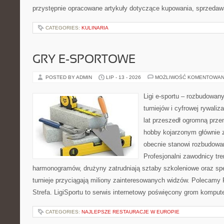
przystępnie opracowane artykuły dotyczące kupowania, sprzeda
CATEGORIES:
KULINARIA
GRY E-SPORTOWE
POSTED BY ADMIN
LIP - 13 - 2026
MOŻLIWOŚĆ KOMENTOWAN
Ligi e-sportu – rozbudowany
turniejów i cyfrowej rywaliz
lat przeszedł ogromną prze
hobby kojarzonym głównie
obecnie stanowi rozbudowan
Profesjonalni zawodnicy tr
harmonogramów, drużyny zatrudniają sztaby szkoleniowe oraz spe
turnieje przyciągają miliony zainteresowanych widzów. Polecamy P
Strefa. LigiSportu to serwis internetowy poświęcony grom kompu
CATEGORIES:
NAJLEPSZE RESTAURACJE W EUROPIE