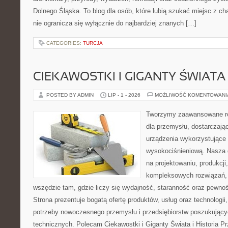
Dolnego Śląska. To blog dla osób, które lubią szukać miejsc z 
nie ogranicza się wyłącznie do najbardziej znanych […]
CATEGORIES:
TURCJA
CIEKAWOSTKI I GIGANTY ŚWIATA
POSTED BY ADMIN
LIP - 1 - 2026
MOŻLIWOŚĆ KOMENTOWAN
Tworzymy zaawansowane ro
dla przemysłu, dostarczaj
urządzenia wykorzystujące 
wysokociśnieniową. Nasza d
na projektowaniu, produkcji
kompleksowych rozwiązań, 
wszędzie tam, gdzie liczy się wydajność, staranność oraz pewn
Strona prezentuje bogatą ofertę produktów, usług oraz technologii
potrzeby nowoczesnego przemysłu i przedsiębiorstw poszukując
technicznych. Polecam Ciekawostki i Giganty Świata i Historia P