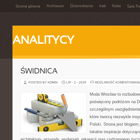
Archiwum
Dziennikarze
Irak
Koks
Strona główna
Spis Tr
ANALITYCY
ŚWIDNICA
POSTED BY ADMIN
LIP - 2 - 2026
MOŻLIWOŚĆ KOMENTOWAN
Moda Wrocław to rozbudowa
poświęcony podróżom na D
szczególnym uwzględnienie
które tworzą niezwykle insp
Polski. Strona jest blogie
lokalne inspiracje dotyczące
architektury, przyrody, wydarzeń, rekreacji oraz codziennego życ