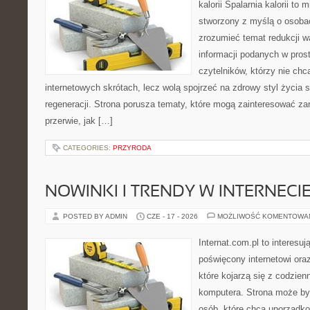
kalorii Spalarnia kalorii to 
stworzony z myślą o osobac
zrozumieć temat redukcji w
informacji podanych w pros
czytelników, którzy nie chc
internetowych skrótach, lecz wolą spojrzeć na zdrowy styl życia 
regeneracji. Strona porusza tematy, które mogą zainteresować z
przerwie, jak […]
CATEGORIES:
PRZYRODA
NOWINKI I TRENDY W INTERNECI
POSTED BY ADMIN
CZE - 17 - 2026
MOŻLIWOŚĆ KOMENTOWA
Internat.com.pl to interesu
poświęcony internetowi or
które kojarzą się z codzie
komputera. Strona może b
osób, które chcą uporządk