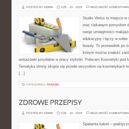
POSTED BY ADMIN
CZE - 19 - 2026
MOŻLIWOŚĆ KOMENTOWA
Studio Veriss to miejsce w
oraz ciekawym pomysłom dl
swoje umiejętności makijaż
edukacyjny i łączy w sobie
beauty. To przewodnik po 
którym można znaleźć zarów
wskazówki przydatne w pracy stylistki. Polecam Kosmetyki pod lup
Tematyka strony skupia się przede wszystkim na kosmetykach ko
[…]
CATEGORIES:
PANAMA
ZDROWE PRZEPISY
POSTED BY ADMIN
CZE - 18 - 2026
MOŻLIWOŚĆ KOMENTOWA
Spalarnia kalorii – praktyc