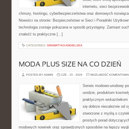
internetu, sieci bezprzewo
chmury, hostingu, cyberbezpieczeństwa oraz domowych rozwiąza
Nowości na stronie: Bezpieczeństwo w Sieci i Poradniki Użytkown
technologia zostaje pokazana w sposób przystępny. Zamiast suche
znaleźć tu praktyczne […]
CATEGORIES:
GRAMATYKA ANGIELSKA
MODA PLUS SIZE NA CO DZIEŃ
POSTED BY ADMIN
CZE - 15 - 2026
MOŻLIWOŚĆ KOMENTOWA
Serwis modowo-urodowy po
urodzie, produktom kosmet
praktycznym wskazówkom d
się dobrze niezależnie od s
stworzone z myślą o czytel
prostych porad dotyczących s
modowych nowinek oraz sprawdzonych sposobów na lepszy wygląd