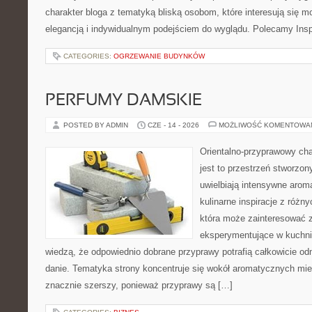
charakter bloga z tematyką bliską osobom, które interesują się m
elegancją i indywidualnym podejściem do wyglądu. Polecamy Inspi
CATEGORIES:
OGRZEWANIE BUDYNKÓW
PERFUMY DAMSKIE
POSTED BY ADMIN
CZE - 14 - 2026
MOŻLIWOŚĆ KOMENTOWA
Orientalno-przyprawowy char
jest to przestrzeń stworzon
uwielbiają intensywne aroma
kulinarne inspiracje z różny
która może zainteresować 
eksperymentujące w kuchni,
wiedzą, że odpowiednio dobrane przyprawy potrafią całkowicie od
danie. Tematyka strony koncentruje się wokół aromatycznych miesz
znacznie szerszy, ponieważ przyprawy są […]