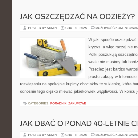
JAK OSZCZĘDZAĆ NA ODZIEŻY?
POSTED BY ADMIN
GRU - 8 - 2025
MOŻLIWOŚĆ KOMENTOWAN
W jaki sposób oszczędzać 
kryzys, a więc raczej nie 
Polki poszukują oszczędno
wcale nie musimy tak bard
Przecież jest bardzo warto
prostu zakupy w Internecie.
rozwiązaniu na spokojnie kupimy chociażby tę sukienkę, która b
odnośnie tego ciężko miewać jakiekolwiek wątpliwości. W końcu 
CATEGORIES:
PORADNIKI ZAKUPOWE
JAK DBAĆ O PONAD 40-LETNIE C
POSTED BY ADMIN
GRU - 8 - 2025
MOŻLIWOŚĆ KOMENTOWAN