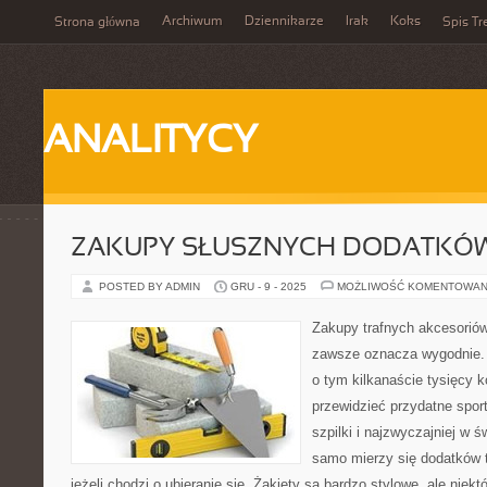
Archiwum
Dziennikarze
Irak
Koks
Strona główna
Spis Tr
ANALITYCY
ZAKUPY SŁUSZNYCH DODATKÓW
POSTED BY ADMIN
GRU - 9 - 2025
MOŻLIWOŚĆ KOMENTOWAN
Zakupy trafnych akcesoriów 
zawsze oznacza wygodnie. 
o tym kilkanaście tysięcy k
przewidzieć przydatne sport
szpilki i najzwyczajniej w 
samo mierzy się dodatków t
jeżeli chodzi o ubieranie się. Żakiety są bardzo stylowe, ale niekt