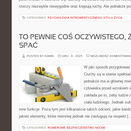
rzeczy niezwykle niewygodne oraz krępują ruchy. Ale jednakże p
CATEGORIES:
PSYCHOLOGIA INTROWERTYCZNEGO STYLU ŻYCIA
TO PEWNIE COŚ OCZYWISTEGO, 
SPAĆ
POSTED BY ADMIN
GRU - 8 - 2025
MOŻLIWOŚĆ KOMENTOWAN
W jaki sposób przygotować 
Ciuchy są w stanie spełniać
jednakże ma w głównej mier
człowieka przed wzrokiem i
zakłada po to, żeby ludzie n
ciała ludzkiego. Jednak su
inne funkcje. Poza tym jest kilkanaście takich odcieni, jakie bard
jakieś elementy, które niemniej jednak nie zasługują na respekt [
CATEGORIES:
ROWEROWE BEZPIECZEŃSTWO NOCNE