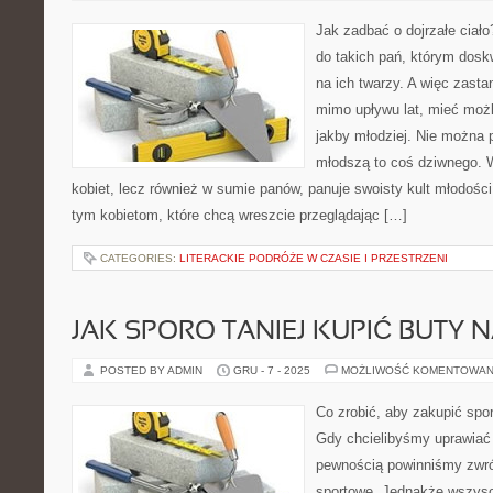
Jak zadbać o dojrzałe ciało
do takich pań, którym dosk
na ich twarzy. A więc zasta
mimo upływu lat, mieć możl
jakby młodziej. Nie można 
młodszą to coś dziwnego. W
kobiet, lecz również w sumie panów, panuje swoisty kult młodośc
tym kobietom, które chcą wreszcie przeglądając […]
CATEGORIES:
LITERACKIE PODRÓŻE W CZASIE I PRZESTRZENI
JAK SPORO TANIEJ KUPIĆ BUTY N
POSTED BY ADMIN
GRU - 7 - 2025
MOŻLIWOŚĆ KOMENTOWAN
Co zrobić, aby zakupić spo
Gdy chcielibyśmy uprawiać 
pewnością powinniśmy zwróc
sportowe. Jednakże wszysc