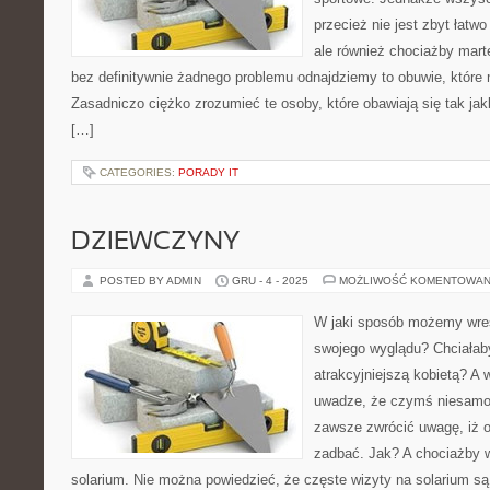
przecież nie jest zbyt łatwo
ale również chociażby mart
bez definitywnie żadnego problemu odnajdziemy to obuwie, któr
Zasadniczo ciężko zrozumieć te osoby, które obawiają się tak ja
[…]
CATEGORIES:
PORADY IT
DZIEWCZYNY
POSTED BY ADMIN
GRU - 4 - 2025
MOŻLIWOŚĆ KOMENTOWAN
W jaki sposób możemy wre
swojego wyglądu? Chciałab
atrakcyjniejszą kobietą? A
uwadze, że czymś niesamowi
zawsze zwrócić uwagę, iż o
zadbać. Jak? A chociażby w
solarium. Nie można powiedzieć, że częste wizyty na solarium 