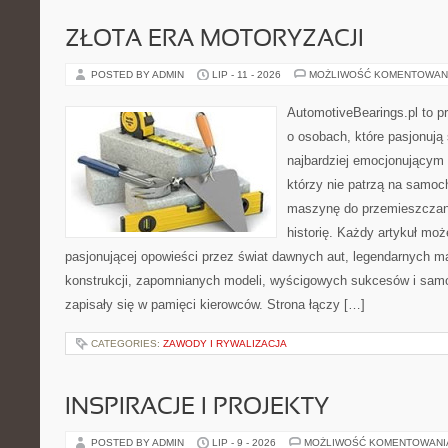
ZŁOTA ERA MOTORYZACJI
POSTED BY ADMIN
LIP - 11 - 2026
MOŻLIWOŚĆ KOMENTOWAN
AutomotiveBearings.pl to p
o osobach, które pasjonują 
najbardziej emocjonującym 
którzy nie patrzą na samoc
maszynę do przemieszczani
historię. Każdy artykuł mo
pasjonującej opowieści przez świat dawnych aut, legendarnych 
konstrukcji, zapomnianych modeli, wyścigowych sukcesów i samo
zapisały się w pamięci kierowców. Strona łączy […]
CATEGORIES:
ZAWODY I RYWALIZACJA
INSPIRACJE I PROJEKTY
POSTED BY ADMIN
LIP - 9 - 2026
MOŻLIWOŚĆ KOMENTOWAN