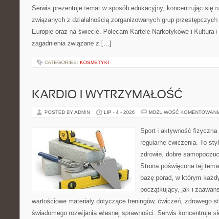
Serwis prezentuje temat w sposób edukacyjny, koncentrując się na
związanych z działalnością zorganizowanych grup przestępczych 
Europie oraz na świecie. Polecam Kartele Narkotykowe i Kultura i 
zagadnienia związane z […]
CATEGORIES:
KOSMETYKI
KARDIO I WYTRZYMAŁOŚĆ
POSTED BY ADMIN
LIP - 4 - 2026
MOŻLIWOŚĆ KOMENTOWAN
Sport i aktywność fizyczna 
regularne ćwiczenia. To sty
zdrowie, dobre samopoczuci
Strona poświęcona tej tem
bazę porad, w którym każdy
początkujący, jak i zaawa
wartościowe materiały dotyczące treningów, ćwiczeń, zdrowego st
świadomego rozwijania własnej sprawności. Serwis koncentruje s