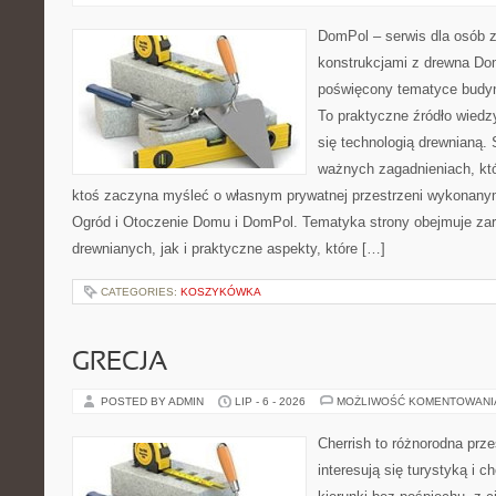
DomPol – serwis dla osób 
konstrukcjami z drewna Dom
poświęcony tematyce budyn
To praktyczne źródło wiedzy
się technologią drewnianą. 
ważnych zagadnieniach, któ
ktoś zaczyna myśleć o własnym prywatnej przestrzeni wykonan
Ogród i Otoczenie Domu i DomPol. Tematyka strony obejmuje z
drewnianych, jak i praktyczne aspekty, które […]
CATEGORIES:
KOSZYKÓWKA
GRECJA
POSTED BY ADMIN
LIP - 6 - 2026
MOŻLIWOŚĆ KOMENTOWAN
Cherrish to różnorodna prze
interesują się turystyką i