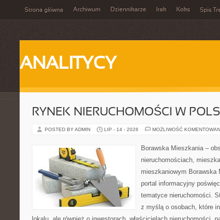
Archiwum
Dziennikarze
Irak
Koks
Strona główna
Spis Tr
ANALITYCY
RYNEK NIERUCHOMOŚCI W POL
POSTED BY ADMIN
LIP - 14 - 2026
MOŻLIWOŚĆ KOMENTOWAN
Borawska Mieszkania – ob
nieruchomościach, mieszka
mieszkaniowym Borawska Mi
portal informacyjny poświę
tematyce nieruchomości. S
z myślą o osobach, które i
lokalu, ale również o inwestorach, właścicielach nieruchomości, 