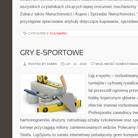
wszystkich czytelnikach chcących lepiej zrozumieć mechanizmy 
Zobacz także Nieruchomości i Kupno i Sprzedaż Nieruchomości.
przystępnie opracowane artykuły dotyczące kupowania, sprzeda
CATEGORIES:
KULINARIA
GRY E-SPORTOWE
POSTED BY ADMIN
LIP - 13 - 2026
MOŻLIWOŚĆ KOMENTOWAN
Ligi e-sportu – rozbudowany
turniejów i cyfrowej rywaliz
lat przeszedł ogromną prze
hobby kojarzonym głównie
obecnie stanowi rozbudowan
Profesjonalni zawodnicy tr
harmonogramów, drużyny zatrudniają sztaby szkoleniowe oraz spe
turnieje przyciągają miliony zainteresowanych widzów. Polecamy P
Strefa. LigiSportu to serwis internetowy poświęcony grom kompu