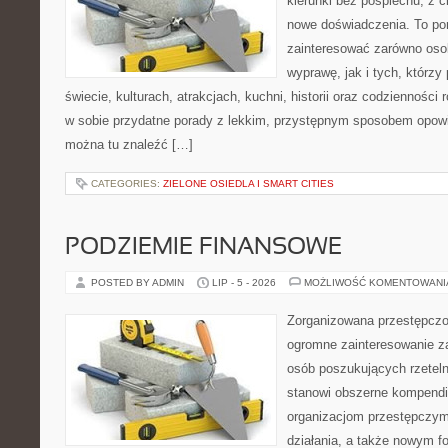
kierunki bez pośpiechu, z c
nowe doświadczenia. To por
zainteresować zarówno oso
wyprawę, jak i tych, którzy 
świecie, kulturach, atrakcjach, kuchni, historii oraz codzienności
w sobie przydatne porady z lekkim, przystępnym sposobem opowi
można tu znaleźć […]
CATEGORIES:
ZIELONE OSIEDLA I SMART CITIES
PODZIEMIE FINANSOWE
POSTED BY ADMIN
LIP - 5 - 2026
MOŻLIWOŚĆ KOMENTOWAN
Zorganizowana przestępczoś
ogromne zainteresowanie za
osób poszukujących rzeteln
stanowi obszerne kompendi
organizacjom przestępczym
działania, a także nowym f