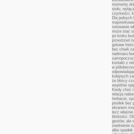
momenty dnia
stołu, wyłąc
czynności, 
Dla jednych 
majsterkowan
notowanie w
może stać si
po kroku bu
przestrzeń 
gotowe treśc
bez chwili 
nadmiaru bo
samopoczuci
kontakt z re
w półobecnoś
odpowiadają
kolejnych za
że bliscy cz
wspólnie spę
Kiedy choć 
relacja nabi
herbacie, sp
posiłek bez
ekranem mog
lecz właśnie
bliskości. 
gestów, ale 
zwolnienie o
albo spadek