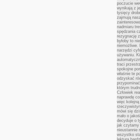
poczucie we
wynikają z j
tysięcy drob
zajmują nasz
zainteresow
nadmiaru tre
spędzania cz
rezygnację z
byłoby to n
niemożliwe. 
narzędzi cyf
używaniu. Ki
automatyczn
traci przestr
spokojne po
właśnie te p
odzyskać ró
przypominać
którym trud
Człowiek rea
naprawdę co
więc kolejną
rzeczywistym
mówi się dzi
mało o jakoś
decyduje o t
jak czytamy 
nieustannie 
wszystko sta
lektura bard