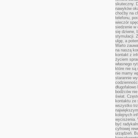
skuteczny. D
nawyków oka
choćby na c
telefonu, po
wieczór spę
siedzenie w 
się dziwne, 
stymulacji.
ulgę, a pote
Warto zauważ
na naszą kon
kontakt z in
życiem spraw
własnego ry
które nie są
nie mamy wp
starannie w
codzienności
długofalowo
bodźców nie
świat. Częs
kontaktu ze 
wszystko tr
największym
kolejnych in
wyciszenia.
być radykaln
cyfrowej rew
urządzeń. Ba
konsekwentn