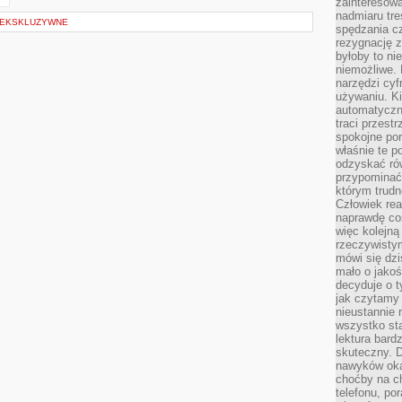
zainteresow
nadmiaru tre
 EKSKLUZYWNE
spędzania cz
rezygnację z
byłoby to n
niemożliwe. 
narzędzi cyf
używaniu. Ki
automatyczn
traci przestr
spokojne po
właśnie te p
odzyskać ró
przypominać
którym trud
Człowiek rea
naprawdę co
więc kolejną
rzeczywistym
mówi się dzi
mało o jakoś
decyduje o t
jak czytamy 
nieustannie 
wszystko sta
lektura bard
skuteczny. D
nawyków oka
choćby na c
telefonu, po