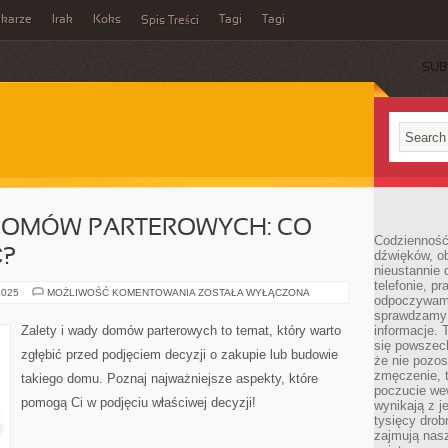
ikarze
Irak
Koks
Tagi
Tagi
Spis Treści
SUB
 DOMÓW PARTEROWYCH: CO
Codzienność
Ć?
dźwięków, ob
nieustannie 
telefonie, p
ZALETY
2025
MOŻLIWOŚĆ KOMENTOWANIA
ZOSTAŁA WYŁĄCZONA
odpoczywamy
I
WADY
sprawdzamy 
DOMÓW
Zalety i wady domów parterowych to temat, który warto
informacje. T
PARTEROWYCH:
się powszec
CO
zgłębić przed podjęciem decyzji o zakupie lub budowie
WARTO
że nie pozos
WIEDZIEĆ?
zmęczenie, t
takiego domu. Poznaj najważniejsze aspekty, które
poczucie we
pomogą Ci w podjęciu właściwej decyzji!
wynikają z j
tysięcy drob
zajmują nasz