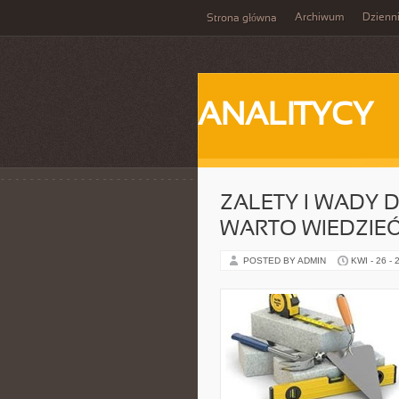
Archiwum
Dzienn
Strona główna
ANALITYCY
ZALETY I WADY
WARTO WIEDZIE
POSTED BY ADMIN
KWI - 26 - 