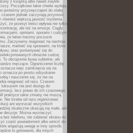
dzony z książką albo nawet zwykłe
ciszy. Początkowo takie chwile wydają
bo jesteśmy przyzwyczajeni do stałej
 Z czasem jednak zaczynają przynosić
m również większą jasność myślenia.
yć, że przesyt treści wpływa nie tylko
centrację, ale też na emocje. Ciągły
formacjami, opiniami, sporami i cudzym
ia, że łatwo tracimy poczucie
tmu. Zaczynamy reagować na nastroje,
 nasze, martwić się sprawami, na które
ływu, oraz porównywać się do
yselekcjonowanych obrazów cudzej
. To obciążenie bywa subtelne, ale
 bardzo męczące. Ograniczenie liczby
 oznacza więc zamknięcia się na
to oznacza po prostu odzyskanie
sobą i nauczenie się, że nie na
zeba reagować od razu. Czasem
 luksusem nie jest dostęp do
formacji, lecz prawo do ich czasowego
 W praktyce takie zmiany nie muszą
e. Nie trzeba od razu organizować
olucji ani wyrzucać wszystkich
rdziej skuteczne okazują się małe, ale
e decyzje. Można wyznaczyć
 bez telefonu, nie zabierać ekranu do
zyć część powiadomień albo wrócić do
które angażują uwagę w inny sposób.
będzie to gotowanie, dla innych