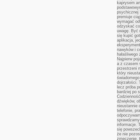
kaprysem ani
podstawowy
psychicznej i
premiuje ci
wymagać odw
odzyskać co
uwagę. Być m
się kupić go
aplikacja, j
eksperyment
nawyków i c
hałaśliwego 
Najpierw poj
a z czasem w
przestrzeni 
który nieust
świadomego 
dojrzałości.
lecz próba pr
bardziej po 
Codzienność
dźwięków, ob
nieustannie 
telefonie, p
odpoczywamy
sprawdzamy 
informacje. T
się powszec
że nie pozos
zmęczenie, t