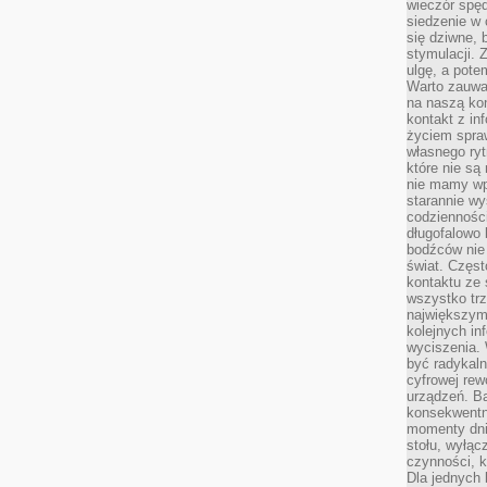
wieczór spę
siedzenie w 
się dziwne, 
stymulacji.
ulgę, a pote
Warto zauważ
na naszą kon
kontakt z in
życiem spraw
własnego ry
które nie są
nie mamy wp
starannie w
codzienności
długofalowo
bodźców nie
świat. Częs
kontaktu ze 
wszystko tr
największym
kolejnych in
wyciszenia.
być radykaln
cyfrowej rew
urządzeń. Ba
konsekwentn
momenty dnia
stołu, wyłąc
czynności, 
Dla jednych 