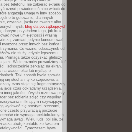
 bez telefonu, nie zabierać ekranu do
zyć część powiadomień albo wrócić do
które angażują uwagę w inny sposób.
będzie to gotowanie, dla innych
ie, czytanie, jazda na rowerze albo
łasnych myśli.
blog dla początkujących
ę dobrym przykładem tego, jak krok
dować nowe umiejętności i własną
twórczą, zamiast jedynie konsumować
i tworzone przez innych bez końca i
zatrzymania. Co ważne, odpoczynek od
dźców nie służy jedynie lepszemu
u. Pomaga także odzyskać głębszy
lacjami. Wiele rozmów prowadzimy dziś
ci, jednocześnie zerkając na ekran,
c na wiadomości lub myśląc o
daniach. Taki sposób bycia sprawia,
ują się słuchani tylko częściowo, a
dzany czas staje się fragmentaryczny.
na jakiś czas odkładamy urządzenia,
era innej jakości. Zwykła rozmowa przy
acer bez robienia zdjęć czy wspólny
 przerywania milknącym i ożywającym
ą wydawać się prostymi rzeczami,
 one często przywracają poczucie
Obecność nie wymaga spektakularnych
wymaga uwagi. Wielu ludzi boi się, że
znacza utratę kontaktu ze światem
 efektywności. Tymczasem bywa