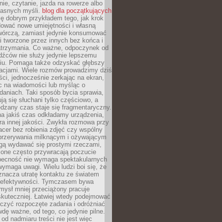
ie, czytanie, jazda na rowerze albo
łasnych myśli.
blog dla początkujących
ę dobrym przykładem tego, jak krok
dować nowe umiejętności i własną
twórczą, zamiast jedynie konsumować
i tworzone przez innych bez końca i
zatrzymania. Co ważne, odpoczynek od
dźców nie służy jedynie lepszemu
u. Pomaga także odzyskać głębszy
lacjami. Wiele rozmów prowadzimy dziś
ci, jednocześnie zerkając na ekran,
c na wiadomości lub myśląc o
daniach. Taki sposób bycia sprawia,
ują się słuchani tylko częściowo, a
dzany czas staje się fragmentaryczny.
na jakiś czas odkładamy urządzenia,
era innej jakości. Zwykła rozmowa przy
acer bez robienia zdjęć czy wspólny
 przerywania milknącym i ożywającym
ą wydawać się prostymi rzeczami,
 one często przywracają poczucie
Obecność nie wymaga spektakularnych
wymaga uwagi. Wielu ludzi boi się, że
znacza utratę kontaktu ze światem
 efektywności. Tymczasem bywa
mysł mniej przeciążony pracuje
 skuteczniej. Łatwiej wtedy podejmować
czyć rozpoczęte zadania i odróżniać
wdę ważne, od tego, co jedynie pilne.
d nadmiaru treści nie jest więc