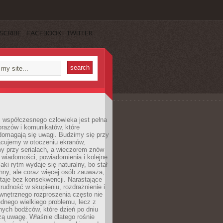
SCRIBE
FACEBOOK
TWITTER
 współczesnego człowieka jest pełna
razów i komunikatów, które
domagają się uwagi. Budzimy się przy
racujemy w otoczeniu ekranów,
 przy serialach, a wieczorem znów
wiadomości, powiadomienia i kolejne
aki rytm wydaje się naturalny, bo stał
hny, ale coraz więcej osób zauważa,
taje bez konsekwencji. Narastające
rudność w skupieniu, rozdrażnienie i
wnętrznego rozproszenia często nie
ednego wielkiego problemu, lecz z
nych bodźców, które dzień po dniu
ą uwagę. Właśnie dlatego rośnie