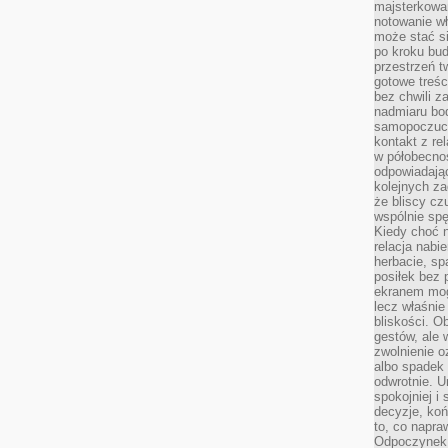
majsterkowan
notowanie w
może stać si
po kroku bu
przestrzeń 
gotowe treśc
bez chwili 
nadmiaru bo
samopoczuci
kontakt z re
w półobecnoś
odpowiadają
kolejnych za
że bliscy cz
wspólnie spę
Kiedy choć 
relacja nabi
herbacie, sp
posiłek bez
ekranem mog
lecz właśnie
bliskości. 
gestów, ale 
zwolnienie o
albo spadek
odwrotnie. U
spokojniej i
decyzje, koń
to, co napra
Odpoczynek o