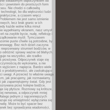
anie świadomym odpoczynkiem od
ści i powrotem do prostszych form
asu. Nie chodzi o całkowitą
 technologii, bo dla większości ludzi
iepraktyczne, a czasem wręcz
Problemem nie jest samo istnienie
rowych, lecz brak granic w ich
edy każde wolne kilka minut
ie wypełniamy ekranem, nasz umysł
zeń na zwykłe bycie, nudę, refleksję i
rządkowanie myśli. Tymczasem
ozornie puste chwile są potrzebne, by
wnowagę. Bez nich dzień zaczyna
 nieprzerwany strumień bodźców, w
no odróżnić sprawy ważne od błahych.
guje na wszystko, ale rzadko
ś przeżywa. Odpoczynek staje się
 czynnością do wykonania, a nie
 wyjściem z napięcia. Bardzo wiele
ś o produktywności, ale zaskakująco
ci uwagi. A przecież to właśnie uwaga
ym, jak pracujemy, jak rozmawiamy,
i jak zapamiętujemy świat. Gdy jest
rozrywana przez kolejne bodźce,
je się płytsze. Rozmowy są krótsze,
ziej nerwowa, a odpoczynek mniej
latego jednym z najcenniejszych
zuje się umiejętność wyłączania się
hwilę. Może to być spacer bez
ranek bez sprawdzania wiadomości,