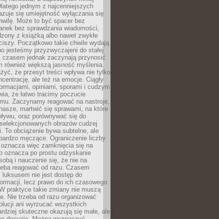
latego jednym z najcenniejszych
zuje się umiejętność wyłączania się
hwilę. Może to być spacer bez
ranek bez sprawdzania wiadomości,
dzony z książką albo nawet zwykłe
ciszy. Początkowo takie chwile wydają
bo jesteśmy przyzwyczajeni do stałej
 Z czasem jednak zaczynają przynosić
m również większą jasność myślenia.
yć, że przesyt treści wpływa nie tylko
centrację, ale też na emocje. Ciągły
formacjami, opiniami, sporami i cudzym
ia, że łatwo tracimy poczucie
tmu. Zaczynamy reagować na nastroje,
 nasze, martwić się sprawami, na które
ływu, oraz porównywać się do
yselekcjonowanych obrazów cudzej
. To obciążenie bywa subtelne, ale
 bardzo męczące. Ograniczenie liczby
 oznacza więc zamknięcia się na
to oznacza po prostu odzyskanie
sobą i nauczenie się, że nie na
zeba reagować od razu. Czasem
 luksusem nie jest dostęp do
formacji, lecz prawo do ich czasowego
 W praktyce takie zmiany nie muszą
e. Nie trzeba od razu organizować
olucji ani wyrzucać wszystkich
rdziej skuteczne okazują się małe, ale
e decyzje. Można wyznaczyć