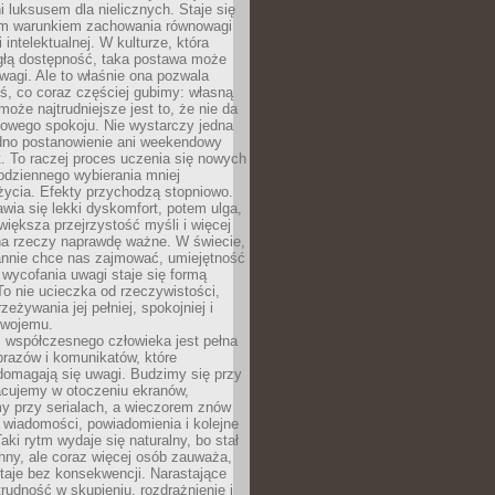
 luksusem dla nielicznych. Staje się
m warunkiem zachowania równowagi
 intelektualnej. W kulturze, która
ągłą dostępność, taka postawa może
agi. Ale to właśnie ona pozwala
ś, co coraz częściej gubimy: własną
oże najtrudniejsze jest to, że nie da
towego spokoju. Nie wystarczy jedna
edno postanowienie ani weekendowy
. To raczej proces uczenia się nowych
odziennego wybierania mniej
życia. Efekty przychodzą stopniowo.
awia się lekki dyskomfort, potem ulga,
iększa przejrzystość myśli i więcej
na rzeczy naprawdę ważne. W świecie,
annie chce nas zajmować, umiejętność
wycofania uwagi staje się formą
 To nie ucieczka od rzeczywistości,
zeżywania jej pełniej, spokojniej i
swojemu.
 współczesnego człowieka jest pełna
razów i komunikatów, które
domagają się uwagi. Budzimy się przy
racujemy w otoczeniu ekranów,
 przy serialach, a wieczorem znów
wiadomości, powiadomienia i kolejne
aki rytm wydaje się naturalny, bo stał
hny, ale coraz więcej osób zauważa,
taje bez konsekwencji. Narastające
rudność w skupieniu, rozdrażnienie i