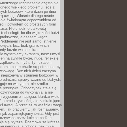
wnętrznego rozproszenia często nie
ednego wielkiego problemu, lecz z
nych bodźców, które dzień po dniu
ą uwagę. Właśnie dlatego rośnie
anie świadomym odpoczynkiem od
ści i powrotem do prostszych form
asu. Nie chodzi o całkowitą
 technologii, bo dla większości ludzi
iepraktyczne, a czasem wręcz
Problemem nie jest samo istnienie
rowych, lecz brak granic w ich
edy każde wolne kilka minut
ie wypełniamy ekranem, nasz umysł
zeń na zwykłe bycie, nudę, refleksję i
rządkowanie myśli. Tymczasem
ozornie puste chwile są potrzebne, by
wnowagę. Bez nich dzień zaczyna
 nieprzerwany strumień bodźców, w
no odróżnić sprawy ważne od błahych.
guje na wszystko, ale rzadko
ś przeżywa. Odpoczynek staje się
 czynnością do wykonania, a nie
 wyjściem z napięcia. Bardzo wiele
ś o produktywności, ale zaskakująco
ci uwagi. A przecież to właśnie uwaga
ym, jak pracujemy, jak rozmawiamy,
i jak zapamiętujemy świat. Gdy jest
rozrywana przez kolejne bodźce,
je się płytsze. Rozmowy są krótsze,
ziej nerwowa, a odpoczynek mniej