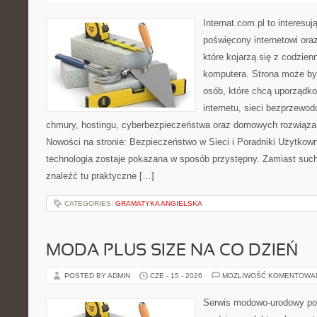
Internat.com.pl to interesu
poświęcony internetowi or
które kojarzą się z codzie
komputera. Strona może b
osób, które chcą uporządk
internetu, sieci bezprzewo
chmury, hostingu, cyberbezpieczeństwa oraz domowych rozwiąza
Nowości na stronie: Bezpieczeństwo w Sieci i Poradniki Użytkown
technologia zostaje pokazana w sposób przystępny. Zamiast suche
znaleźć tu praktyczne […]
CATEGORIES:
GRAMATYKA ANGIELSKA
MODA PLUS SIZE NA CO DZIEŃ
POSTED BY ADMIN
CZE - 15 - 2026
MOŻLIWOŚĆ KOMENTOWA
Serwis modowo-urodowy po