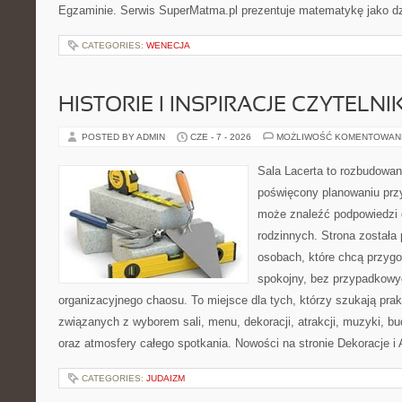
Egzaminie. Serwis SuperMatma.pl prezentuje matematykę jako dzi
CATEGORIES:
WENECJA
HISTORIE I INSPIRACJE CZYTELN
POSTED BY ADMIN
CZE - 7 - 2026
MOŻLIWOŚĆ KOMENTOWAN
Sala Lacerta to rozbudowan
poświęcony planowaniu przy
może znaleźć podpowiedzi 
rodzinnych. Strona została
osobach, które chcą przyg
spokojny, bez przypadkowyc
organizacyjnego chaosu. To miejsce dla tych, którzy szukają pra
związanych z wyborem sali, menu, dekoracji, atrakcji, muzyki, b
oraz atmosfery całego spotkania. Nowości na stronie Dekoracje i 
CATEGORIES:
JUDAIZM