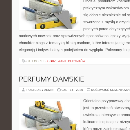
urodzie, produktom kosmet
praktycznym wskazówkom d
się dobrze niezależnie od s
stworzone z myślą o czytel
prostych porad dotyczących s
modowych nowinek oraz sprawdzonych sposobów na lepszy wygląd
charakter bloga z tematyką bliską osobom, które interesują się m
elegancją i indywidualnym podejściem do wyglądu. Polecamy Inspi
CATEGORIES:
OGRZEWANIE BUDYNKÓW
PERFUMY DAMSKIE
POSTED BY ADMIN
CZE - 14 - 2026
MOŻLIWOŚĆ KOMENTOWA
Orientalno-przyprawowy char
jest to przestrzeń stworzon
uwielbiają intensywne aroma
kulinarne inspiracje z różny
która może zainteresować 