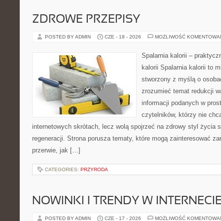
ZDROWE PRZEPISY
POSTED BY ADMIN
CZE - 18 - 2026
MOŻLIWOŚĆ KOMENTOWA
Spalarnia kalorii – praktyc
kalorii Spalarnia kalorii to 
stworzony z myślą o osobac
zrozumieć temat redukcji w
informacji podanych w pros
czytelników, którzy nie chc
internetowych skrótach, lecz wolą spojrzeć na zdrowy styl życia 
regeneracji. Strona porusza tematy, które mogą zainteresować z
przerwie, jak […]
CATEGORIES:
PRZYRODA
NOWINKI I TRENDY W INTERNECI
POSTED BY ADMIN
CZE - 17 - 2026
MOŻLIWOŚĆ KOMENTOWA