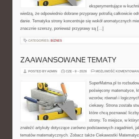
eksperymentujące w kuchni,
wiedzą, że odpowiednio dobrane przyprawy potrafią całkowicie od
danie. Tematyka strony koncentruje się wokół aromatycznych miesz
znacznie szerszy, ponieważ przyprawy są […]
CATEGORIES:
BIZNES
ZAAWANSOWANE TEMATY
POSTED BY ADMIN
CZE - 9 - 2026
MOŻLIWOŚĆ KOMENTOWAN
SuperMatma.pl to rozbudow
poświęcony matematyce, któ
wzorów, równań i logicznyc
ciekawy. Strona została st
które chcą poznawać liczby 
strony. To miejsce, w któr
znaleźć artykuły dotyczące zarówno podstawowych zagadnień, ja
tematów matematycznych. Zobacz także Ciekawostki Matematyc