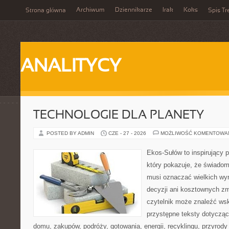
Archiwum
Dziennikarze
Irak
Koks
Strona główna
Spis Tr
ANALITYCY
TECHNOLOGIE DLA PLANETY
POSTED BY ADMIN
CZE - 27 - 2026
MOŻLIWOŚĆ KOMENTOWA
Ekos-Sułów to inspirujący p
który pokazuje, że świadom
musi oznaczać wielkich wy
decyzji ani kosztownych zm
czytelnik może znaleźć wsk
przystępne teksty dotyczą
domu, zakupów, podróży, gotowania, energii, recyklingu, przyrod