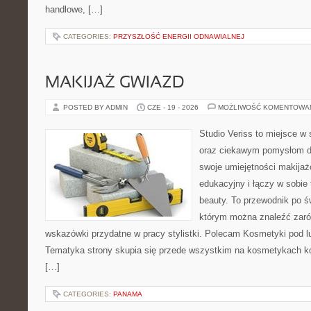
handlowe, […]
CATEGORIES:
PRZYSZŁOŚĆ ENERGII ODNAWIALNEJ
MAKIJAŻ GWIAZD
POSTED BY ADMIN
CZE - 19 - 2026
MOŻLIWOŚĆ KOMENTOWA
Studio Veriss to miejsce w
oraz ciekawym pomysłom dl
swoje umiejętności makijaż
edukacyjny i łączy w sobie
beauty. To przewodnik po 
którym można znaleźć zarów
wskazówki przydatne w pracy stylistki. Polecam Kosmetyki pod lup
Tematyka strony skupia się przede wszystkim na kosmetykach ko
[…]
CATEGORIES:
PANAMA