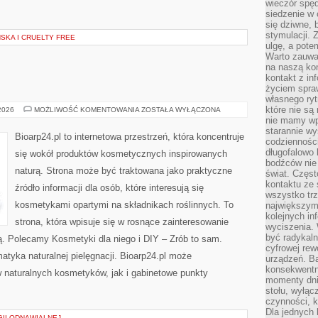
wieczór spę
siedzenie w 
się dziwne, 
stymulacji.
KA I CRUELTY FREE
ulgę, a pote
Warto zauważ
na naszą kon
kontakt z in
życiem spraw
własnego ry
które nie są
EKO-
 2026
MOŻLIWOŚĆ KOMENTOWANIA
ZOSTAŁA WYŁĄCZONA
MAKIJAŻ
nie mamy wp
starannie w
Bioarp24.pl to internetowa przestrzeń, która koncentruje
codzienności
długofalowo
się wokół produktów kosmetycznych inspirowanych
bodźców nie
naturą. Strona może być traktowana jako praktyczne
świat. Częs
kontaktu ze 
źródło informacji dla osób, które interesują się
wszystko tr
kosmetykami opartymi na składnikach roślinnych. To
największym
kolejnych in
strona, która wpisuje się w rosnące zainteresowanie
wyciszenia.
być radykaln
ą. Polecamy Kosmetyki dla niego i DIY – Zrób to sam.
cyfrowej rew
tyka naturalnej pielęgnacji. Bioarp24.pl może
urządzeń. Ba
konsekwentn
 naturalnych kosmetyków, jak i gabinetowe punkty
momenty dnia
stołu, wyłąc
czynności, 
Dla jednych 
II ODNAWIALNEJ