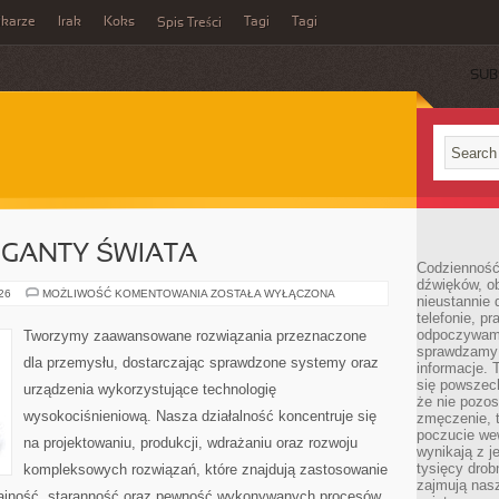
ikarze
Irak
Koks
Tagi
Tagi
Spis Treści
SUB
GIGANTY ŚWIATA
Codzienność
dźwięków, ob
CIEKAWOSTKI
026
MOŻLIWOŚĆ KOMENTOWANIA
ZOSTAŁA WYŁĄCZONA
nieustannie 
I
telefonie, p
GIGANTY
ŚWIATA
odpoczywamy
Tworzymy zaawansowane rozwiązania przeznaczone
sprawdzamy 
dla przemysłu, dostarczając sprawdzone systemy oraz
informacje. T
się powszec
urządzenia wykorzystujące technologię
że nie pozos
wysokociśnieniową. Nasza działalność koncentruje się
zmęczenie, t
poczucie we
na projektowaniu, produkcji, wdrażaniu oraz rozwoju
wynikają z j
tysięcy drob
kompleksowych rozwiązań, które znajdują zastosowanie
zajmują nasz
dajność, staranność oraz pewność wykonywanych procesów.