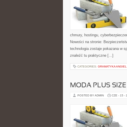
chmury, hostingu, cyberbezpiecz
Nowości na stronie: Bezpieczeństw
technologia zostaje pokazana w sp
znaleźć tu praktyczne […]
CATEGORIES:
GRAMATYKA ANGIE
MODA PLUS SIZE
POSTED BY ADMIN
CZE - 15 -