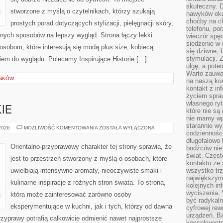
skuteczny. D
stworzone z myślą o czytelnikach, którzy szukają
nawyków oka
choćby na c
prostych porad dotyczących stylizacji, pielęgnacji skóry,
telefonu, po
ych sposobów na lepszy wygląd. Strona łączy lekki
wieczór spę
siedzenie w 
 osobom, które interesują się modą plus size, kobiecą
się dziwne, 
stymulacji.
iem do wyglądu. Polecamy Inspirujące Historie […]
ulgę, a pote
Warto zauważ
YNKÓW
na naszą kon
kontakt z in
życiem spraw
własnego ry
IE
które nie są
nie mamy wp
starannie w
PERFUMY
 2026
MOŻLIWOŚĆ KOMENTOWANIA
ZOSTAŁA WYŁĄCZONA
codzienności
DAMSKIE
długofalowo
Orientalno-przyprawowy charakter tej strony sprawia, że
bodźców nie
świat. Częs
jest to przestrzeń stworzony z myślą o osobach, które
kontaktu ze 
uwielbiają intensywne aromaty, nieoczywiste smaki i
wszystko tr
największym
kulinarne inspiracje z różnych stron świata. To strona,
kolejnych in
wyciszenia.
która może zainteresować zarówno osoby
być radykaln
eksperymentujące w kuchni, jak i tych, którzy od dawna
cyfrowej rew
urządzeń. Ba
zyprawy potrafią całkowicie odmienić nawet najprostsze
konsekwentn