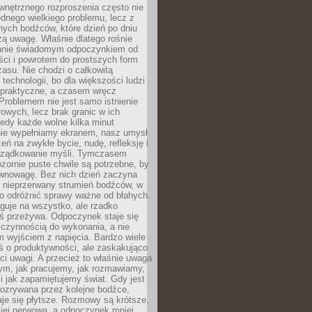
wnętrznego rozproszenia często nie
ednego wielkiego problemu, lecz z
nych bodźców, które dzień po dniu
ą uwagę. Właśnie dlatego rośnie
anie świadomym odpoczynkiem od
ści i powrotem do prostszych form
asu. Nie chodzi o całkowitą
 technologii, bo dla większości ludzi
iepraktyczne, a czasem wręcz
Problemem nie jest samo istnienie
rowych, lecz brak granic w ich
edy każde wolne kilka minut
ie wypełniamy ekranem, nasz umysł
zeń na zwykłe bycie, nudę, refleksję i
rządkowanie myśli. Tymczasem
ozornie puste chwile są potrzebne, by
wnowagę. Bez nich dzień zaczyna
 nieprzerwany strumień bodźców, w
no odróżnić sprawy ważne od błahych.
guje na wszystko, ale rzadko
ś przeżywa. Odpoczynek staje się
 czynnością do wykonania, a nie
 wyjściem z napięcia. Bardzo wiele
ś o produktywności, ale zaskakująco
ci uwagi. A przecież to właśnie uwaga
ym, jak pracujemy, jak rozmawiamy,
i jak zapamiętujemy świat. Gdy jest
rozrywana przez kolejne bodźce,
je się płytsze. Rozmowy są krótsze,
ziej nerwowa, a odpoczynek mniej