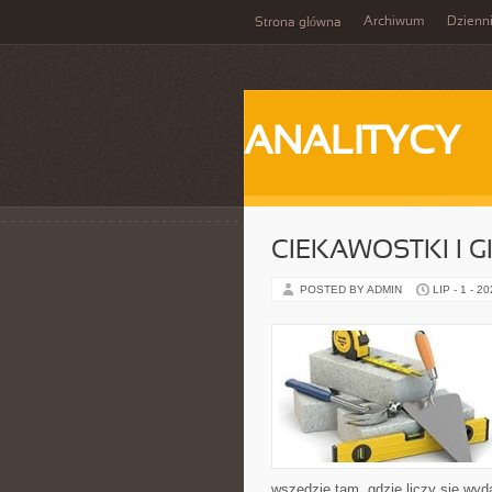
Archiwum
Dzienn
Strona główna
ANALITYCY
CIEKAWOSTKI I 
POSTED BY ADMIN
LIP - 1 - 2
wszędzie tam, gdzie liczy się wy