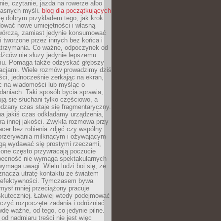
ie, czytanie, jazda na rowerze albo
łasnych myśli.
blog dla początkujących
ę dobrym przykładem tego, jak krok
dować nowe umiejętności i własną
twórczą, zamiast jedynie konsumować
i tworzone przez innych bez końca i
zatrzymania. Co ważne, odpoczynek od
dźców nie służy jedynie lepszemu
u. Pomaga także odzyskać głębszy
lacjami. Wiele rozmów prowadzimy dziś
ci, jednocześnie zerkając na ekran,
c na wiadomości lub myśląc o
daniach. Taki sposób bycia sprawia,
ują się słuchani tylko częściowo, a
dzany czas staje się fragmentaryczny.
na jakiś czas odkładamy urządzenia,
era innej jakości. Zwykła rozmowa przy
acer bez robienia zdjęć czy wspólny
 przerywania milknącym i ożywającym
ą wydawać się prostymi rzeczami,
 one często przywracają poczucie
Obecność nie wymaga spektakularnych
wymaga uwagi. Wielu ludzi boi się, że
znacza utratę kontaktu ze światem
 efektywności. Tymczasem bywa
mysł mniej przeciążony pracuje
 skuteczniej. Łatwiej wtedy podejmować
czyć rozpoczęte zadania i odróżniać
wdę ważne, od tego, co jedynie pilne.
d nadmiaru treści nie jest więc