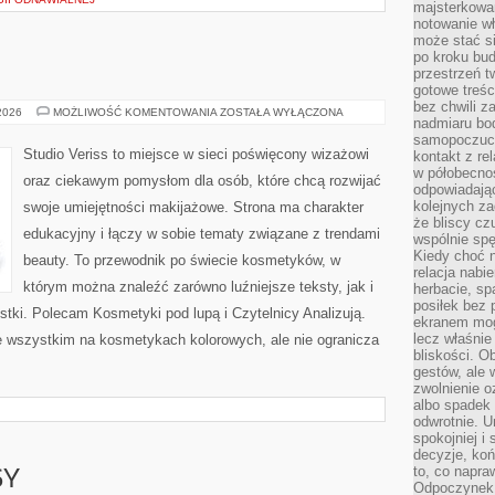
majsterkowan
notowanie w
może stać si
po kroku bu
przestrzeń 
gotowe treśc
bez chwili 
MAKIJAŻ
 2026
MOŻLIWOŚĆ KOMENTOWANIA
ZOSTAŁA WYŁĄCZONA
nadmiaru bo
GWIAZD
samopoczuci
Studio Veriss to miejsce w sieci poświęcony wizażowi
kontakt z re
w półobecnoś
oraz ciekawym pomysłom dla osób, które chcą rozwijać
odpowiadają
kolejnych za
swoje umiejętności makijażowe. Strona ma charakter
że bliscy cz
edukacyjny i łączy w sobie tematy związane z trendami
wspólnie spę
Kiedy choć 
beauty. To przewodnik po świecie kosmetyków, w
relacja nabi
którym można znaleźć zarówno luźniejsze teksty, jak i
herbacie, sp
posiłek bez
stki. Polecam Kosmetyki pod lupą i Czytelnicy Analizują.
ekranem mog
lecz właśnie
e wszystkim na kosmetykach kolorowych, ale nie ogranicza
bliskości. 
gestów, ale 
zwolnienie o
albo spadek
odwrotnie. U
spokojniej i
decyzje, koń
to, co napra
SY
Odpoczynek o