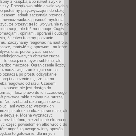
dzony z książką albo nawet zwykłe
ciszy. Początkowo takie chwile wydają
bo jesteśmy przyzwyczajeni do stałej
 Z czasem jednak zaczynają przynosić
m również większą jasność myślenia.
yć, że przesyt treści wpływa nie tylko
centrację, ale też na emocje. Ciągły
formacjami, opiniami, sporami i cudzym
ia, że łatwo tracimy poczucie
tmu. Zaczynamy reagować na nastroje,
 nasze, martwić się sprawami, na które
ływu, oraz porównywać się do
yselekcjonowanych obrazów cudzej
. To obciążenie bywa subtelne, ale
 bardzo męczące. Ograniczenie liczby
 oznacza więc zamknięcia się na
to oznacza po prostu odzyskanie
sobą i nauczenie się, że nie na
zeba reagować od razu. Czasem
 luksusem nie jest dostęp do
formacji, lecz prawo do ich czasowego
 W praktyce takie zmiany nie muszą
e. Nie trzeba od razu organizować
olucji ani wyrzucać wszystkich
rdziej skuteczne okazują się małe, ale
e decyzje. Można wyznaczyć
 bez telefonu, nie zabierać ekranu do
zyć część powiadomień albo wrócić do
które angażują uwagę w inny sposób.
będzie to gotowanie, dla innych