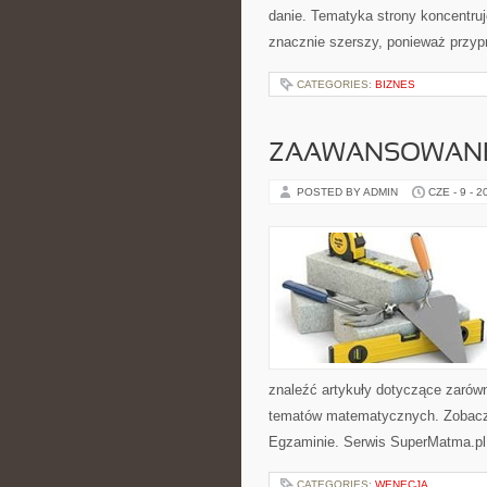
danie. Tematyka strony koncentruj
znacznie szerszy, ponieważ przyp
CATEGORIES:
BIZNES
ZAAWANSOWANE
POSTED BY ADMIN
CZE - 9 - 2
znaleźć artykuły dotyczące zarów
tematów matematycznych. Zobacz
Egzaminie. Serwis SuperMatma.pl 
CATEGORIES:
WENECJA