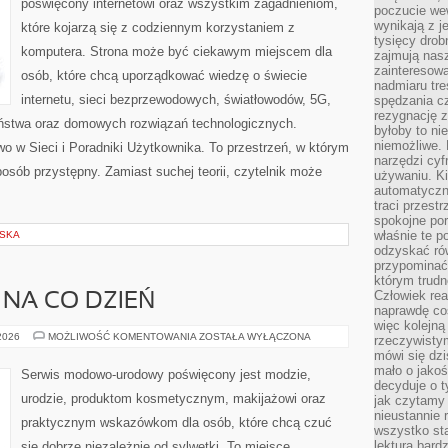
poświęcony internetowi oraz wszystkim zagadnieniom,
poczucie we
wynikają z j
które kojarzą się z codziennym korzystaniem z
tysięcy drob
komputera. Strona może być ciekawym miejscem dla
zajmują nasz
zainteresow
osób, które chcą uporządkować wiedzę o świecie
nadmiaru tre
internetu, sieci bezprzewodowych, światłowodów, 5G,
spędzania cz
rezygnację z
eństwa oraz domowych rozwiązań technologicznych.
byłoby to n
niemożliwe. 
o w Sieci i Poradniki Użytkownika. To przestrzeń, w którym
narzędzi cyf
osób przystępny. Zamiast suchej teorii, czytelnik może
używaniu. Ki
automatyczn
traci przestr
spokojne po
właśnie te p
LSKA
odzyskać ró
przypominać
którym trud
Człowiek rea
 NA CO DZIEŃ
naprawdę co
więc kolejną
MODA
 2026
MOŻLIWOŚĆ KOMENTOWANIA
ZOSTAŁA WYŁĄCZONA
rzeczywistym
PLUS
mówi się dzi
SIZE
NA
mało o jakoś
Serwis modowo-urodowy poświęcony jest modzie,
CO
decyduje o t
DZIEŃ
urodzie, produktom kosmetycznym, makijażowi oraz
jak czytamy 
nieustannie 
praktycznym wskazówkom dla osób, które chcą czuć
wszystko sta
lektura bard
się dobrze niezależnie od sylwetki. To miejsce