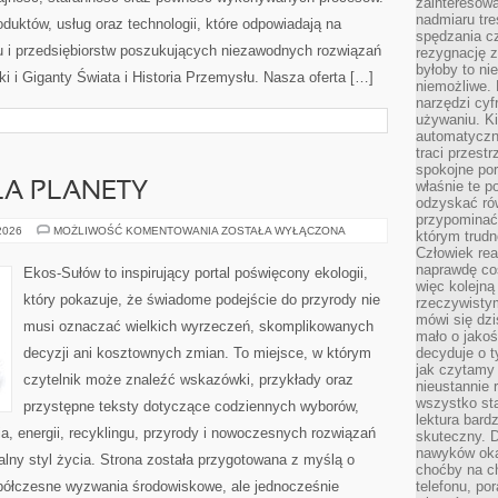
zainteresow
nadmiaru tre
oduktów, usług oraz technologii, które odpowiadają na
spędzania cz
 i przedsiębiorstw poszukujących niezawodnych rozwiązań
rezygnację z
byłoby to n
 i Giganty Świata i Historia Przemysłu. Nasza oferta […]
niemożliwe. 
narzędzi cyf
używaniu. Ki
automatyczn
traci przestr
spokojne po
właśnie te p
LA PLANETY
odzyskać ró
przypominać
TECHNOLOGIE
 2026
MOŻLIWOŚĆ KOMENTOWANIA
ZOSTAŁA WYŁĄCZONA
którym trud
DLA
Człowiek rea
PLANETY
naprawdę co
Ekos-Sułów to inspirujący portal poświęcony ekologii,
więc kolejną
który pokazuje, że świadome podejście do przyrody nie
rzeczywistym
mówi się dzi
musi oznaczać wielkich wyrzeczeń, skomplikowanych
mało o jakoś
decyzji ani kosztownych zmian. To miejsce, w którym
decyduje o t
jak czytamy 
czytelnik może znaleźć wskazówki, przykłady oraz
nieustannie 
wszystko sta
przystępne teksty dotyczące codziennych wyborów,
lektura bard
, energii, recyklingu, przyrody i nowoczesnych rozwiązań
skuteczny. D
nawyków oka
alny styl życia. Strona została przygotowana z myślą o
choćby na c
półczesne wyzwania środowiskowe, ale jednocześnie
telefonu, po