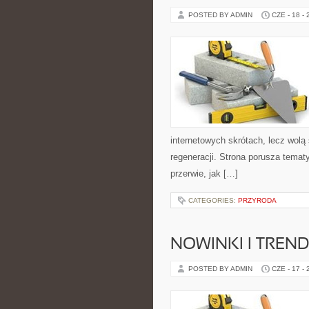
POSTED BY ADMIN
CZE - 18 -
internetowych skrótach, lecz wolą
regeneracji. Strona porusza tema
przerwie, jak […]
CATEGORIES:
PRZYRODA
NOWINKI I TREND
POSTED BY ADMIN
CZE - 17 -