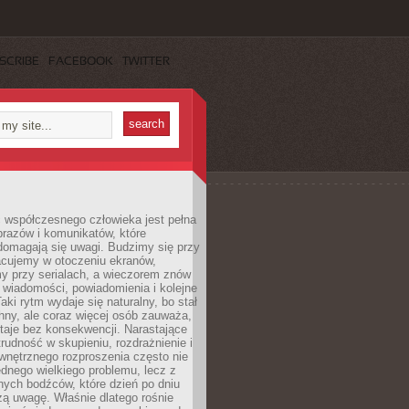
SCRIBE
FACEBOOK
TWITTER
 współczesnego człowieka jest pełna
razów i komunikatów, które
domagają się uwagi. Budzimy się przy
racujemy w otoczeniu ekranów,
 przy serialach, a wieczorem znów
wiadomości, powiadomienia i kolejne
aki rytm wydaje się naturalny, bo stał
hny, ale coraz więcej osób zauważa,
taje bez konsekwencji. Narastające
rudność w skupieniu, rozdrażnienie i
wnętrznego rozproszenia często nie
ednego wielkiego problemu, lecz z
nych bodźców, które dzień po dniu
ą uwagę. Właśnie dlatego rośnie