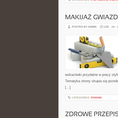
MAKIJAŻ GWIAZD
POSTED BY ADMIN
CZE - 19 -
wskazówki przydatne w pracy styli
Tematyka strony skupia się przed
[…]
CATEGORIES:
PANAMA
ZDROWE PRZEPI