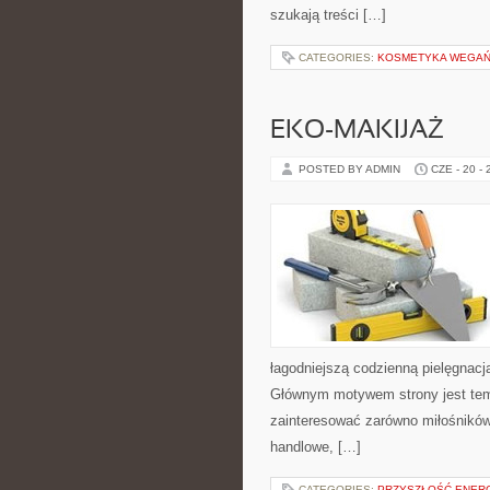
szukają treści […]
CATEGORIES:
KOSMETYKA WEGAŃS
EKO-MAKIJAŻ
POSTED BY ADMIN
CZE - 20 -
łagodniejszą codzienną pielęgnacj
Głównym motywem strony jest tema
zainteresować zarówno miłośników
handlowe, […]
CATEGORIES:
PRZYSZŁOŚĆ ENERG