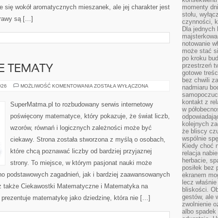
e się wokół aromatycznych mieszanek, ale jej charakter jest
momenty dnia
stołu, wyłąc
rawy są […]
czynności, 
Dla jednych 
majsterkowan
notowanie w
może stać si
po kroku bu
przestrzeń 
 TEMATY
gotowe treśc
bez chwili 
ZAAWANSOWANE
026
MOŻLIWOŚĆ KOMENTOWANIA
ZOSTAŁA WYŁĄCZONA
nadmiaru bo
TEMATY
samopoczuci
kontakt z re
SuperMatma.pl to rozbudowany serwis internetowy
w półobecnoś
poświęcony matematyce, który pokazuje, że świat liczb,
odpowiadają
kolejnych za
wzorów, równań i logicznych zależności może być
że bliscy cz
wspólnie spę
ciekawy. Strona została stworzona z myślą o osobach,
Kiedy choć 
które chcą poznawać liczby od bardziej przyjaznej
relacja nabi
herbacie, sp
strony. To miejsce, w którym pasjonat nauki może
posiłek bez
no podstawowych zagadnień, jak i bardziej zaawansowanych
ekranem mog
lecz właśnie
 także Ciekawostki Matematyczne i Matematyka na
bliskości. 
gestów, ale 
prezentuje matematykę jako dziedzinę, która nie […]
zwolnienie o
albo spadek