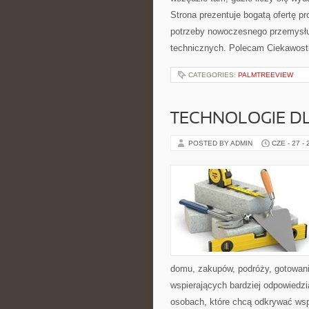
Strona prezentuje bogatą ofertę pr
potrzeby nowoczesnego przemysłu
technicznych. Polecam Ciekawostki
CATEGORIES:
PALMTREEVIEW
TECHNOLOGIE D
POSTED BY ADMIN
CZE - 27 -
domu, zakupów, podróży, gotowania
wspierających bardziej odpowiedzi
osobach, które chcą odkrywać ws