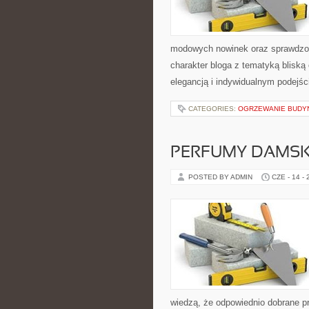
modowych nowinek oraz sprawdzon
charakter bloga z tematyką bliską
elegancją i indywidualnym podejśc
CATEGORIES:
OGRZEWANIE BUD
PERFUMY DAMSK
POSTED BY ADMIN
CZE - 14 -
wiedzą, że odpowiednio dobrane pr