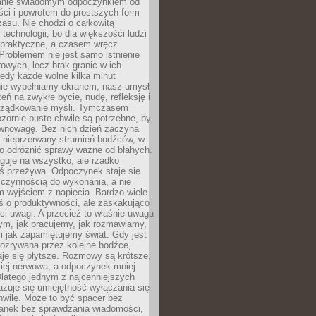
anie świadomym odpoczynkiem od
ści i powrotem do prostszych form
asu. Nie chodzi o całkowitą
 technologii, bo dla większości ludzi
iepraktyczne, a czasem wręcz
Problemem nie jest samo istnienie
rowych, lecz brak granic w ich
edy każde wolne kilka minut
ie wypełniamy ekranem, nasz umysł
zeń na zwykłe bycie, nudę, refleksję i
rządkowanie myśli. Tymczasem
ozornie puste chwile są potrzebne, by
wnowagę. Bez nich dzień zaczyna
 nieprzerwany strumień bodźców, w
no odróżnić sprawy ważne od błahych.
guje na wszystko, ale rzadko
ś przeżywa. Odpoczynek staje się
 czynnością do wykonania, a nie
 wyjściem z napięcia. Bardzo wiele
ś o produktywności, ale zaskakująco
ci uwagi. A przecież to właśnie uwaga
ym, jak pracujemy, jak rozmawiamy,
i jak zapamiętujemy świat. Gdy jest
rozrywana przez kolejne bodźce,
je się płytsze. Rozmowy są krótsze,
ziej nerwowa, a odpoczynek mniej
latego jednym z najcenniejszych
zuje się umiejętność wyłączania się
hwilę. Może to być spacer bez
ranek bez sprawdzania wiadomości,