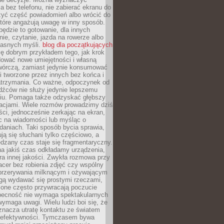
 bez telefonu, nie zabierać ekranu do
zyć część powiadomień albo wrócić do
które angażują uwagę w inny sposób.
będzie to gotowanie, dla innych
ie, czytanie, jazda na rowerze albo
łasnych myśli.
blog dla początkujących
ę dobrym przykładem tego, jak krok
dować nowe umiejętności i własną
twórczą, zamiast jedynie konsumować
i tworzone przez innych bez końca i
zatrzymania. Co ważne, odpoczynek od
dźców nie służy jedynie lepszemu
u. Pomaga także odzyskać głębszy
lacjami. Wiele rozmów prowadzimy dziś
ci, jednocześnie zerkając na ekran,
c na wiadomości lub myśląc o
daniach. Taki sposób bycia sprawia,
ują się słuchani tylko częściowo, a
dzany czas staje się fragmentaryczny.
na jakiś czas odkładamy urządzenia,
era innej jakości. Zwykła rozmowa przy
acer bez robienia zdjęć czy wspólny
 przerywania milknącym i ożywającym
ą wydawać się prostymi rzeczami,
 one często przywracają poczucie
Obecność nie wymaga spektakularnych
wymaga uwagi. Wielu ludzi boi się, że
znacza utratę kontaktu ze światem
 efektywności. Tymczasem bywa