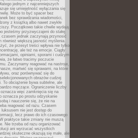
latego jednym z najcenniejszych
zuje się umiejętność wyłączania się
hwilę. Może to być spacer bez
ranek bez sprawdzania wiadomości,
dzony z książką albo nawet zwykłe
ciszy. Początkowo takie chwile wydają
bo jesteśmy przyzwyczajeni do stałej
 Z czasem jednak zaczynają przynosić
m również większą jasność myślenia.
yć, że przesyt treści wpływa nie tylko
centrację, ale też na emocje. Ciągły
formacjami, opiniami, sporami i cudzym
ia, że łatwo tracimy poczucie
tmu. Zaczynamy reagować na nastroje,
 nasze, martwić się sprawami, na które
ływu, oraz porównywać się do
yselekcjonowanych obrazów cudzej
. To obciążenie bywa subtelne, ale
 bardzo męczące. Ograniczenie liczby
 oznacza więc zamknięcia się na
to oznacza po prostu odzyskanie
sobą i nauczenie się, że nie na
zeba reagować od razu. Czasem
 luksusem nie jest dostęp do
formacji, lecz prawo do ich czasowego
 W praktyce takie zmiany nie muszą
e. Nie trzeba od razu organizować
olucji ani wyrzucać wszystkich
rdziej skuteczne okazują się małe, ale
e decyzje. Można wyznaczyć