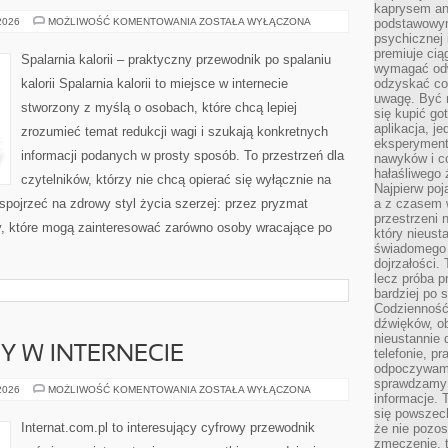
kaprysem ani
ZDROWE
 2026
MOŻLIWOŚĆ KOMENTOWANIA
ZOSTAŁA WYŁĄCZONA
podstawowy
PRZEPISY
psychicznej i
premiuje ci
Spalarnia kalorii – praktyczny przewodnik po spalaniu
wymagać odw
kalorii Spalarnia kalorii to miejsce w internecie
odzyskać co
uwagę. Być m
stworzony z myślą o osobach, które chcą lepiej
się kupić go
aplikacja, j
zrozumieć temat redukcji wagi i szukają konkretnych
eksperyment
informacji podanych w prosty sposób. To przestrzeń dla
nawyków i c
hałaśliwego 
czytelników, którzy nie chcą opierać się wyłącznie na
Najpierw poj
 spojrzeć na zdrowy styl życia szerzej: przez pryzmat
a z czasem w
przestrzeni 
ty, które mogą zainteresować zarówno osoby wracające po
który nieust
świadomego 
dojrzałości.
lecz próba pr
bardziej po 
Codzienność
dźwięków, ob
nieustannie 
Y W INTERNECIE
telefonie, p
odpoczywamy
sprawdzamy 
NOWINKI
 2026
MOŻLIWOŚĆ KOMENTOWANIA
ZOSTAŁA WYŁĄCZONA
informacje. T
I
TRENDY
się powszec
W
Internat.com.pl to interesujący cyfrowy przewodnik
że nie pozos
INTERNECIE
zmęczenie, t