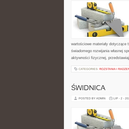
wartościowe materiały dotyczące t
świadomego rozwijania własnej sp
aktywności fizycznej, przedstawia
CATEGORIES:
ROZSTANIA I RADZE
ŚWIDNICA
POSTED BY ADMIN
LIP - 2 - 2