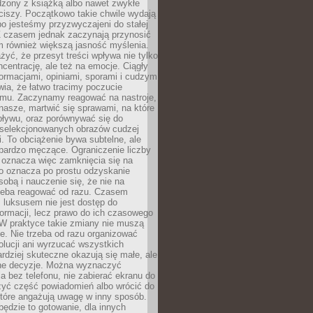
dzony z książką albo nawet zwykłe
ciszy. Początkowo takie chwile wydają
bo jesteśmy przyzwyczajeni do stałej
 Z czasem jednak zaczynają przynosić
m również większą jasność myślenia.
yć, że przesyt treści wpływa nie tylko
centrację, ale też na emocje. Ciągły
formacjami, opiniami, sporami i cudzym
ia, że łatwo tracimy poczucie
tmu. Zaczynamy reagować na nastroje,
 nasze, martwić się sprawami, na które
ływu, oraz porównywać się do
yselekcjonowanych obrazów cudzej
. To obciążenie bywa subtelne, ale
 bardzo męczące. Ograniczenie liczby
 oznacza więc zamknięcia się na
to oznacza po prostu odzyskanie
sobą i nauczenie się, że nie na
zeba reagować od razu. Czasem
 luksusem nie jest dostęp do
formacji, lecz prawo do ich czasowego
 W praktyce takie zmiany nie muszą
e. Nie trzeba od razu organizować
olucji ani wyrzucać wszystkich
rdziej skuteczne okazują się małe, ale
e decyzje. Można wyznaczyć
 bez telefonu, nie zabierać ekranu do
zyć część powiadomień albo wrócić do
które angażują uwagę w inny sposób.
będzie to gotowanie, dla innych