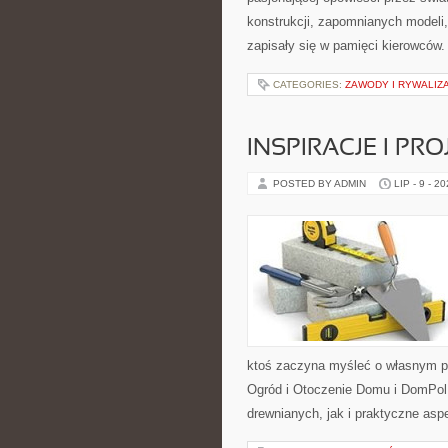
konstrukcji, zapomnianych modeli
zapisały się w pamięci kierowców.
CATEGORIES:
ZAWODY I RYWALIZ
INSPIRACJE I PR
POSTED BY ADMIN
LIP - 9 - 2
ktoś zaczyna myśleć o własnym p
Ogród i Otoczenie Domu i DomPol
drewnianych, jak i praktyczne aspe