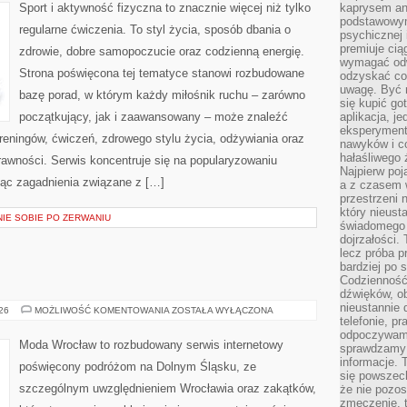
Sport i aktywność fizyczna to znacznie więcej niż tylko
kaprysem ani
podstawowy
regularne ćwiczenia. To styl życia, sposób dbania o
psychicznej i
premiuje ci
zdrowie, dobre samopoczucie oraz codzienną energię.
wymagać odw
Strona poświęcona tej tematyce stanowi rozbudowane
odzyskać co
uwagę. Być m
bazę porad, w którym każdy miłośnik ruchu – zarówno
się kupić go
początkujący, jak i zaawansowany – może znaleźć
aplikacja, j
eksperyment
reningów, ćwiczeń, zdrowego stylu życia, odżywiania oraz
nawyków i c
hałaśliwego 
rawności. Serwis koncentruje się na popularyzowaniu
Najpierw poj
jąc zagadnienia związane z […]
a z czasem w
przestrzeni 
który nieust
NIE SOBIE PO ZERWANIU
świadomego 
dojrzałości.
lecz próba pr
bardziej po 
Codzienność
dźwięków, ob
nieustannie 
ŚWIDNICA
026
MOŻLIWOŚĆ KOMENTOWANIA
ZOSTAŁA WYŁĄCZONA
telefonie, p
odpoczywamy
Moda Wrocław to rozbudowany serwis internetowy
sprawdzamy 
informacje. T
poświęcony podróżom na Dolnym Śląsku, ze
się powszec
szczególnym uwzględnieniem Wrocławia oraz zakątków,
że nie pozos
zmęczenie, t