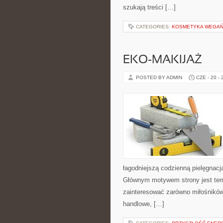
szukają treści […]
CATEGORIES:
KOSMETYKA WEGAŃS
EKO-MAKIJAŻ
POSTED BY ADMIN
CZE - 20 -
łagodniejszą codzienną pielęgnacj
Głównym motywem strony jest tema
zainteresować zarówno miłośników
handlowe, […]