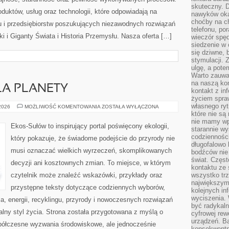
skuteczny. D
oduktów, usług oraz technologii, które odpowiadają na
nawyków oka
choćby na c
 i przedsiębiorstw poszukujących niezawodnych rozwiązań
telefonu, po
 i Giganty Świata i Historia Przemysłu. Nasza oferta […]
wieczór spę
siedzenie w 
się dziwne, 
stymulacji.
ulgę, a pote
Warto zauważ
na naszą kon
LA PLANETY
kontakt z in
życiem spraw
własnego ry
TECHNOLOGIE
 2026
MOŻLIWOŚĆ KOMENTOWANIA
ZOSTAŁA WYŁĄCZONA
DLA
które nie są
PLANETY
nie mamy wp
Ekos-Sułów to inspirujący portal poświęcony ekologii,
starannie w
codzienności
który pokazuje, że świadome podejście do przyrody nie
długofalowo
musi oznaczać wielkich wyrzeczeń, skomplikowanych
bodźców nie
świat. Częs
decyzji ani kosztownych zmian. To miejsce, w którym
kontaktu ze 
czytelnik może znaleźć wskazówki, przykłady oraz
wszystko tr
największym
przystępne teksty dotyczące codziennych wyborów,
kolejnych in
wyciszenia.
, energii, recyklingu, przyrody i nowoczesnych rozwiązań
być radykaln
alny styl życia. Strona została przygotowana z myślą o
cyfrowej rew
urządzeń. Ba
półczesne wyzwania środowiskowe, ale jednocześnie
konsekwentn