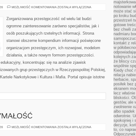
majsterkowan
notowanie w
PODZIEMIE
026
MOŻLIWOŚĆ KOMENTOWANIA
ZOSTAŁA WYŁĄCZONA
FINANSOWE
może stać si
po kroku bu
Zorganizowana przestępczość od wielu lat budzi
przestrzeń 
gotowe treśc
ogromne zainteresowanie zarówno specjalistów, jak i
bez chwili 
osób poszukujących rzetelnych informacji. Strona
nadmiaru bo
samopoczuci
stanowi obszerne kompendium informacji poświęcone
kontakt z re
w półobecnoś
organizacjom przestępczym, ich rozwojowi, modelom
odpowiadają
działania, a także nowym formom przestępczości.
kolejnych za
że bliscy cz
edukacyjny, koncentrując się na analizie zjawisk
wspólnie spę
nizowanych grup przestępczych w Rzeczypospolitej Polskiej,
Kiedy choć 
relacja nabi
artele Narkotykowe i Kultura i Mafia. Portal opisuje istotne
herbacie, sp
posiłek bez
ekranem mog
lecz właśnie
bliskości. 
gestów, ale 
zwolnienie o
albo spadek
ZYMAŁOŚĆ
odwrotnie. U
spokojniej i
decyzje, koń
KARDIO
026
MOŻLIWOŚĆ KOMENTOWANIA
ZOSTAŁA WYŁĄCZONA
to, co napra
I
WYTRZYMAŁOŚĆ
Odpoczynek o