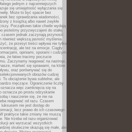
latego jednym z najcenniejszych
zuje się umiejętność wyłączania się
hwilę. Może to być spacer bez
ranek bez sprawdzania wiadomości,
dzony z książką albo nawet zwykłe
ciszy. Początkowo takie chwile wydają
bo jesteśmy przyzwyczajeni do stałej
 Z czasem jednak zaczynają przynosić
m również większą jasność myślenia.
yć, że przesyt treści wpływa nie tylko
centrację, ale też na emocje. Ciągły
formacjami, opiniami, sporami i cudzym
ia, że łatwo tracimy poczucie
tmu. Zaczynamy reagować na nastroje,
 nasze, martwić się sprawami, na które
ływu, oraz porównywać się do
yselekcjonowanych obrazów cudzej
. To obciążenie bywa subtelne, ale
 bardzo męczące. Ograniczenie liczby
 oznacza więc zamknięcia się na
to oznacza po prostu odzyskanie
sobą i nauczenie się, że nie na
zeba reagować od razu. Czasem
 luksusem nie jest dostęp do
formacji, lecz prawo do ich czasowego
 W praktyce takie zmiany nie muszą
e. Nie trzeba od razu organizować
olucji ani wyrzucać wszystkich
rdziej skuteczne okazują się małe, ale
e decyzje. Można wyznaczyć