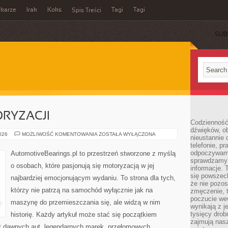
ikarze
Irak
Koks
Tagi
Tagi
Spis Treści
SUB
RYZACJI
Codzienność
dźwięków, ob
ZŁOTA
2026
MOŻLIWOŚĆ KOMENTOWANIA
ZOSTAŁA WYŁĄCZONA
nieustannie 
ERA
telefonie, p
MOTORYZACJI
odpoczywamy
AutomotiveBearings.pl to przestrzeń stworzone z myślą
sprawdzamy 
o osobach, które pasjonują się motoryzacją w jej
informacje. T
się powszec
najbardziej emocjonującym wydaniu. To strona dla tych,
że nie pozos
którzy nie patrzą na samochód wyłącznie jak na
zmęczenie, t
poczucie we
maszynę do przemieszczania się, ale widzą w nim
wynikają z j
tysięcy drob
historię. Każdy artykuł może stać się początkiem
zajmują nasz
at dawnych aut, legendarnych marek, przełomowych