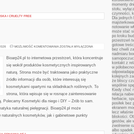
momenty dnia
stołu, wyłąc
czynności, 
KA I CRUELTY FREE
Dla jednych 
majsterkowan
notowanie w
może stać si
po kroku bu
przestrzeń 
gotowe treśc
EKO-
 2026
MOŻLIWOŚĆ KOMENTOWANIA
ZOSTAŁA WYŁĄCZONA
bez chwili 
MAKIJAŻ
nadmiaru bo
Bioarp24.pl to internetowa przestrzeń, która koncentruje
samopoczuci
kontakt z re
się wokół produktów kosmetycznych inspirowanych
w półobecnoś
odpowiadają
naturą. Strona może być traktowana jako praktyczne
kolejnych za
źródło informacji dla osób, które interesują się
że bliscy cz
wspólnie spę
kosmetykami opartymi na składnikach roślinnych. To
Kiedy choć 
strona, która wpisuje się w rosnące zainteresowanie
relacja nabi
herbacie, sp
ą. Polecamy Kosmetyki dla niego i DIY – Zrób to sam.
posiłek bez
ekranem mog
tyka naturalnej pielęgnacji. Bioarp24.pl może
lecz właśnie
 naturalnych kosmetyków, jak i gabinetowe punkty
bliskości. 
gestów, ale 
zwolnienie o
albo spadek