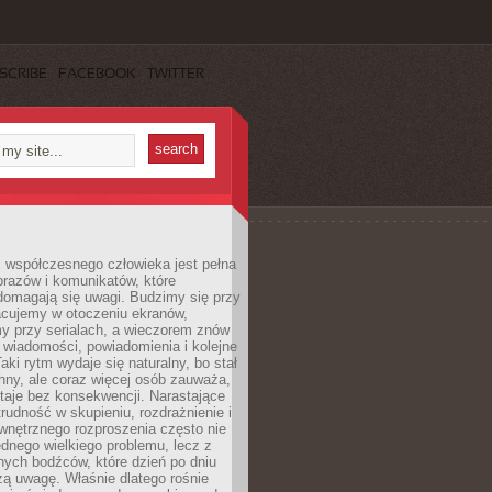
SCRIBE
FACEBOOK
TWITTER
 współczesnego człowieka jest pełna
razów i komunikatów, które
domagają się uwagi. Budzimy się przy
racujemy w otoczeniu ekranów,
 przy serialach, a wieczorem znów
wiadomości, powiadomienia i kolejne
aki rytm wydaje się naturalny, bo stał
hny, ale coraz więcej osób zauważa,
taje bez konsekwencji. Narastające
rudność w skupieniu, rozdrażnienie i
wnętrznego rozproszenia często nie
ednego wielkiego problemu, lecz z
nych bodźców, które dzień po dniu
ą uwagę. Właśnie dlatego rośnie