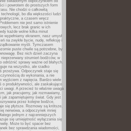
anie świadomym odpoczynkiem od
ści i powrotem do prostszych form
asu. Nie chodzi o całkowitą
 technologii, bo dla większości ludzi
iepraktyczne, a czasem wręcz
Problemem nie jest samo istnienie
rowych, lecz brak granic w ich
edy każde wolne kilka minut
ie wypełniamy ekranem, nasz umysł
zeń na zwykłe bycie, nudę, refleksję i
rządkowanie myśli. Tymczasem
ozornie puste chwile są potrzebne, by
wnowagę. Bez nich dzień zaczyna
 nieprzerwany strumień bodźców, w
no odróżnić sprawy ważne od błahych.
guje na wszystko, ale rzadko
ś przeżywa. Odpoczynek staje się
 czynnością do wykonania, a nie
 wyjściem z napięcia. Bardzo wiele
ś o produktywności, ale zaskakująco
ci uwagi. A przecież to właśnie uwaga
ym, jak pracujemy, jak rozmawiamy,
i jak zapamiętujemy świat. Gdy jest
rozrywana przez kolejne bodźce,
je się płytsze. Rozmowy są krótsze,
ziej nerwowa, a odpoczynek mniej
latego jednym z najcenniejszych
zuje się umiejętność wyłączania się
hwilę. Może to być spacer bez
ranek bez sprawdzania wiadomości,