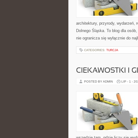
architektury, przyrody, wydarzeń,
Dolnego Śląska. To blog dla osób
nie ogranicza się wyłącznie do na
CATEGORIES:
TURCJA
CIEKAWOSTKI I 
POSTED BY ADMIN
LIP - 1 - 2
wszędzie tam, gdzie liczy się wy