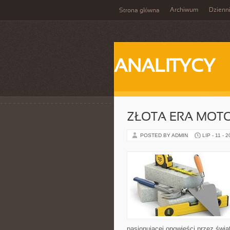
Archiwum
Dzienn
Strona główna
ANALITYCY
ZŁOTA ERA MOTO
POSTED BY ADMIN
LIP - 11 - 
pasjonującej opowieści przez świ