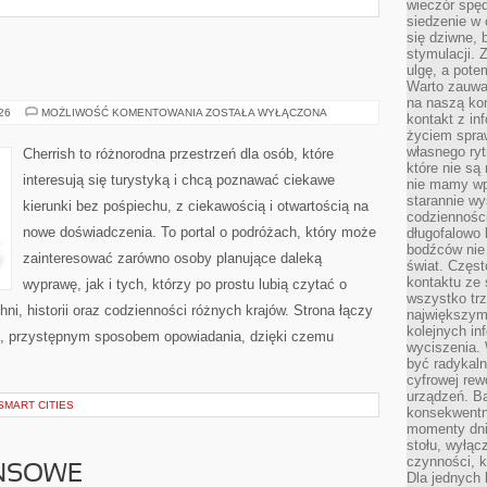
wieczór spę
siedzenie w 
się dziwne, 
stymulacji.
ulgę, a pote
Warto zauważ
na naszą kon
GRECJA
026
MOŻLIWOŚĆ KOMENTOWANIA
ZOSTAŁA WYŁĄCZONA
kontakt z in
życiem spraw
własnego ry
Cherrish to różnorodna przestrzeń dla osób, które
które nie są
interesują się turystyką i chcą poznawać ciekawe
nie mamy wp
starannie w
kierunki bez pośpiechu, z ciekawością i otwartością na
codzienności
nowe doświadczenia. To portal o podróżach, który może
długofalowo
bodźców nie
zainteresować zarówno osoby planujące daleką
świat. Częs
kontaktu ze 
wyprawę, jak i tych, którzy po prostu lubią czytać o
wszystko tr
hni, historii oraz codzienności różnych krajów. Strona łączy
największym
kolejnych in
m, przystępnym sposobem opowiadania, dzięki czemu
wyciszenia.
być radykaln
cyfrowej rew
urządzeń. Ba
SMART CITIES
konsekwentn
momenty dnia
stołu, wyłąc
czynności, 
ANSOWE
Dla jednych 