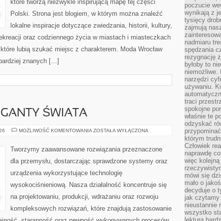
które tworzą niezwykle inspirującą mapę tej części
poczucie we
wynikają z j
Polski. Strona jest blogiem, w którym można znaleźć
tysięcy drob
lokalne inspiracje dotyczące zwiedzania, historii, kultury,
zajmują nasz
zainteresow
 rekreacji oraz codziennego życia w miastach i miasteczkach
nadmiaru tre
, które lubią szukać miejsc z charakterem. Moda Wrocław
spędzania cz
rezygnację z
jbardziej znanych […]
byłoby to n
niemożliwe. 
narzędzi cyf
używaniu. Ki
automatyczn
traci przestr
spokojne po
GIGANTY ŚWIATA
właśnie te p
odzyskać ró
CIEKAWOSTKI
przypominać
026
MOŻLIWOŚĆ KOMENTOWANIA
ZOSTAŁA WYŁĄCZONA
I
którym trud
GIGANTY
Człowiek rea
ŚWIATA
Tworzymy zaawansowane rozwiązania przeznaczone
naprawdę co
więc kolejną
dla przemysłu, dostarczając sprawdzone systemy oraz
rzeczywistym
urządzenia wykorzystujące technologię
mówi się dzi
mało o jakoś
wysokociśnieniową. Nasza działalność koncentruje się
decyduje o t
na projektowaniu, produkcji, wdrażaniu oraz rozwoju
jak czytamy 
nieustannie 
kompleksowych rozwiązań, które znajdują zastosowanie
wszystko sta
lektura bard
dajność, staranność oraz pewność wykonywanych procesów.