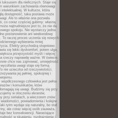
 luksusem dla nielicznych. Staje się
m warunkiem zachowania równowagi
 intelektualnej. W kulturze, która
ągłą dostępność, taka postawa może
agi. Ale to właśnie ona pozwala
ś, co coraz częściej gubimy: własną
oże najtrudniejsze jest to, że nie da
towego spokoju. Nie wystarczy jedna
edno postanowienie ani weekendowy
. To raczej proces uczenia się nowych
odziennego wybierania mniej
życia. Efekty przychodzą stopniowo.
awia się lekki dyskomfort, potem ulga,
iększa przejrzystość myśli i więcej
na rzeczy naprawdę ważne. W świecie,
annie chce nas zajmować, umiejętność
wycofania uwagi staje się formą
 To nie ucieczka od rzeczywistości,
zeżywania jej pełniej, spokojniej i
swojemu.
 współczesnego człowieka jest pełna
razów i komunikatów, które
domagają się uwagi. Budzimy się przy
racujemy w otoczeniu ekranów,
 przy serialach, a wieczorem znów
wiadomości, powiadomienia i kolejne
aki rytm wydaje się naturalny, bo stał
hny, ale coraz więcej osób zauważa,
taje bez konsekwencji. Narastające
rudność w skupieniu, rozdrażnienie i