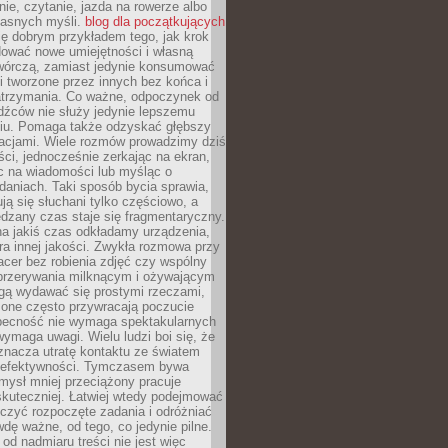
ie, czytanie, jazda na rowerze albo
łasnych myśli.
blog dla początkujących
ę dobrym przykładem tego, jak krok
dować nowe umiejętności i własną
twórczą, zamiast jedynie konsumować
i tworzone przez innych bez końca i
zatrzymania. Co ważne, odpoczynek od
dźców nie służy jedynie lepszemu
u. Pomaga także odzyskać głębszy
lacjami. Wiele rozmów prowadzimy dziś
ci, jednocześnie zerkając na ekran,
c na wiadomości lub myśląc o
daniach. Taki sposób bycia sprawia,
ują się słuchani tylko częściowo, a
dzany czas staje się fragmentaryczny.
na jakiś czas odkładamy urządzenia,
era innej jakości. Zwykła rozmowa przy
acer bez robienia zdjęć czy wspólny
 przerywania milknącym i ożywającym
ą wydawać się prostymi rzeczami,
 one często przywracają poczucie
Obecność nie wymaga spektakularnych
wymaga uwagi. Wielu ludzi boi się, że
znacza utratę kontaktu ze światem
 efektywności. Tymczasem bywa
mysł mniej przeciążony pracuje
 skuteczniej. Łatwiej wtedy podejmować
czyć rozpoczęte zadania i odróżniać
wdę ważne, od tego, co jedynie pilne.
d nadmiaru treści nie jest więc