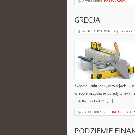
CATEGORIES:
KOSZYKÓWKA
GRECJA
POSTED BY ADMIN
LIP - 6 - 2
świecie, kulturach, atrakcjach, kuc
w sobie przydatne porady z lekki
można tu znaleźć […]
CATEGORIES:
ZIELONE OSIEDLA I 
PODZIEMIE FIN