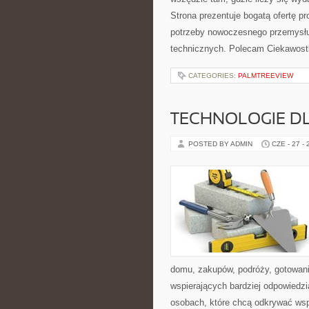
Strona prezentuje bogatą ofertę pr
potrzeby nowoczesnego przemysłu
technicznych. Polecam Ciekawostki
CATEGORIES:
PALMTREEVIEW
TECHNOLOGIE D
POSTED BY ADMIN
CZE - 27 -
domu, zakupów, podróży, gotowania
wspierających bardziej odpowiedzi
osobach, które chcą odkrywać ws