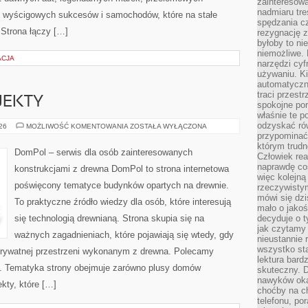
zainteresow
nadmiaru tre
, wyścigowych sukcesów i samochodów, które na stałe
spędzania cz
 Strona łączy […]
rezygnację z
byłoby to n
niemożliwe. 
ACJA
narzędzi cyf
używaniu. Ki
automatyczn
traci przestr
OJEKTY
spokojne po
właśnie te p
odzyskać ró
INSPIRACJE
026
MOŻLIWOŚĆ KOMENTOWANIA
ZOSTAŁA WYŁĄCZONA
I
przypominać
PROJEKTY
którym trud
DomPol – serwis dla osób zainteresowanych
Człowiek rea
naprawdę co
konstrukcjami z drewna DomPol to strona internetowa
więc kolejną
poświęcony tematyce budynków opartych na drewnie.
rzeczywistym
mówi się dzi
To praktyczne źródło wiedzy dla osób, które interesują
mało o jakoś
się technologią drewnianą. Strona skupia się na
decyduje o t
jak czytamy 
ważnych zagadnieniach, które pojawiają się wtedy, gdy
nieustannie 
wszystko sta
rywatnej przestrzeni wykonanym z drewna. Polecamy
lektura bard
. Tematyka strony obejmuje zarówno plusy domów
skuteczny. D
nawyków oka
kty, które […]
choćby na c
telefonu, po