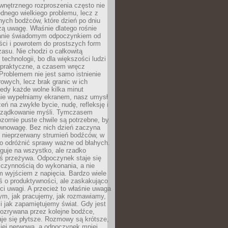
wnętrznego rozproszenia często nie
ednego wielkiego problemu, lecz z
nych bodźców, które dzień po dniu
ą uwagę. Właśnie dlatego rośnie
anie świadomym odpoczynkiem od
ści i powrotem do prostszych form
asu. Nie chodzi o całkowitą
 technologii, bo dla większości ludzi
iepraktyczne, a czasem wręcz
Problemem nie jest samo istnienie
rowych, lecz brak granic w ich
edy każde wolne kilka minut
ie wypełniamy ekranem, nasz umysł
zeń na zwykłe bycie, nudę, refleksję i
rządkowanie myśli. Tymczasem
ozornie puste chwile są potrzebne, by
wnowagę. Bez nich dzień zaczyna
 nieprzerwany strumień bodźców, w
no odróżnić sprawy ważne od błahych.
guje na wszystko, ale rzadko
ś przeżywa. Odpoczynek staje się
 czynnością do wykonania, a nie
 wyjściem z napięcia. Bardzo wiele
ś o produktywności, ale zaskakująco
ci uwagi. A przecież to właśnie uwaga
ym, jak pracujemy, jak rozmawiamy,
i jak zapamiętujemy świat. Gdy jest
rozrywana przez kolejne bodźce,
je się płytsze. Rozmowy są krótsze,
ziej nerwowa, a odpoczynek mniej