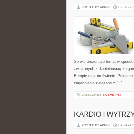
POSTED BY ADMIN
LIP - 5 - 2
Serwis prezentuje temat w sposób 
związanych z działalnością zorga
Europie oraz na świecie. Polecam K
zagadnienia związane z […]
CATEGORIES:
KOSMETYKI
KARDIO I WYTR
POSTED BY ADMIN
LIP - 4 - 2