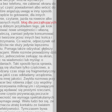
 bez telefonu, nie zabierać ekranu do
zyć część powiadomień albo wrócić do
które angażują uwagę w inny sposób.
będzie to gotowanie, dla innych
ie, czytanie, jazda na rowerze albo
łasnych myśli.
blog dla początkujących
ę dobrym przykładem tego, jak krok
dować nowe umiejętności i własną
twórczą, zamiast jedynie konsumować
i tworzone przez innych bez końca i
zatrzymania. Co ważne, odpoczynek od
dźców nie służy jedynie lepszemu
u. Pomaga także odzyskać głębszy
lacjami. Wiele rozmów prowadzimy dziś
ci, jednocześnie zerkając na ekran,
c na wiadomości lub myśląc o
daniach. Taki sposób bycia sprawia,
ują się słuchani tylko częściowo, a
dzany czas staje się fragmentaryczny.
na jakiś czas odkładamy urządzenia,
era innej jakości. Zwykła rozmowa przy
acer bez robienia zdjęć czy wspólny
 przerywania milknącym i ożywającym
ą wydawać się prostymi rzeczami,
 one często przywracają poczucie
Obecność nie wymaga spektakularnych
wymaga uwagi. Wielu ludzi boi się, że
znacza utratę kontaktu ze światem
 efektywności. Tymczasem bywa