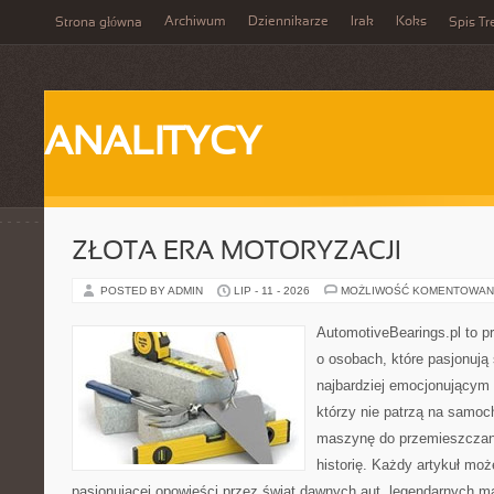
Archiwum
Dziennikarze
Irak
Koks
Strona główna
Spis Tr
ANALITYCY
ZŁOTA ERA MOTORYZACJI
POSTED BY ADMIN
LIP - 11 - 2026
MOŻLIWOŚĆ KOMENTOWAN
AutomotiveBearings.pl to p
o osobach, które pasjonują 
najbardziej emocjonującym 
którzy nie patrzą na samoc
maszynę do przemieszczani
historię. Każdy artykuł mo
pasjonującej opowieści przez świat dawnych aut, legendarnych 