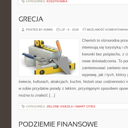
CATEGORIES:
KOSZYKÓWKA
GRECJA
POSTED BY ADMIN
LIP - 6 - 2026
MOŻLIWOŚĆ KOMENTOWAN
Cherrish to różnorodna prze
interesują się turystyką i
kierunki bez pośpiechu, z c
nowe doświadczenia. To por
zainteresować zarówno oso
wyprawę, jak i tych, którzy 
świecie, kulturach, atrakcjach, kuchni, historii oraz codzienności
w sobie przydatne porady z lekkim, przystępnym sposobem opowi
można tu znaleźć […]
CATEGORIES:
ZIELONE OSIEDLA I SMART CITIES
PODZIEMIE FINANSOWE