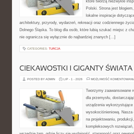
które tworzą niezwykle insp
Polski. Strona jest blogie
lokalne inspiracje dotyczące
architektury, przyrody, wydarzeń, rekreacji oraz codziennego życ
Dolnego Śląska. To blog dla osób, które lubią szukać miejsc z 
nie ogranicza się wyłącznie do najbardziej znanych […]
CATEGORIES:
TURCJA
CIEKAWOSTKI I GIGANTY ŚWIATA
POSTED BY ADMIN
LIP - 1 - 2026
MOŻLIWOŚĆ KOMENTOWAN
Tworzymy zaawansowane ro
dla przemysłu, dostarczaj
urządzenia wykorzystujące 
wysokociśnieniową. Nasza d
na projektowaniu, produkcji
kompleksowych rozwiązań, 
wszędzie tam, gdzie liczy się wydajność, staranność oraz pewn