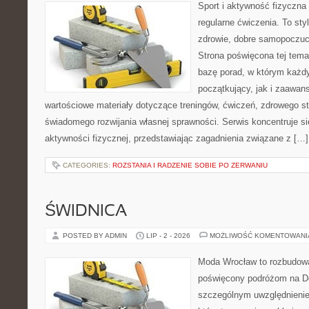
Sport i aktywność fizyczna 
regularne ćwiczenia. To sty
zdrowie, dobre samopoczuci
Strona poświęcona tej tem
bazę porad, w którym każdy
początkujący, jak i zaawa
wartościowe materiały dotyczące treningów, ćwiczeń, zdrowego st
świadomego rozwijania własnej sprawności. Serwis koncentruje s
aktywności fizycznej, przedstawiając zagadnienia związane z […]
CATEGORIES:
ROZSTANIA I RADZENIE SOBIE PO ZERWANIU
ŚWIDNICA
POSTED BY ADMIN
LIP - 2 - 2026
MOŻLIWOŚĆ KOMENTOWAN
Moda Wrocław to rozbudowa
poświęcony podróżom na D
szczególnym uwzględnienie