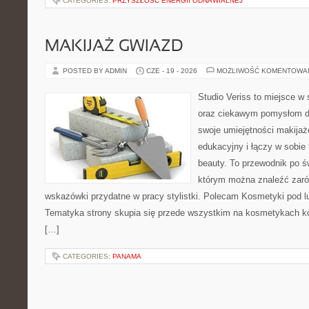
CATEGORIES:
PRZYSZŁOŚĆ ENERGII ODNAWIALNEJ
MAKIJAŻ GWIAZD
POSTED BY ADMIN
CZE - 19 - 2026
MOŻLIWOŚĆ KOMENTOWA
Studio Veriss to miejsce w
oraz ciekawym pomysłom dl
swoje umiejętności makijaż
edukacyjny i łączy w sobie
beauty. To przewodnik po 
którym można znaleźć zarów
wskazówki przydatne w pracy stylistki. Polecam Kosmetyki pod lup
Tematyka strony skupia się przede wszystkim na kosmetykach ko
[…]
CATEGORIES:
PANAMA