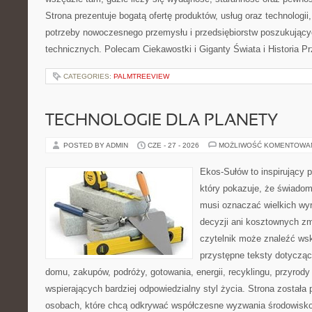
Strona prezentuje bogatą ofertę produktów, usług oraz technologii
potrzeby nowoczesnego przemysłu i przedsiębiorstw poszukując
technicznych. Polecam Ciekawostki i Giganty Świata i Historia P
CATEGORIES:
PALMTREEVIEW
TECHNOLOGIE DLA PLANETY
POSTED BY ADMIN
CZE - 27 - 2026
MOŻLIWOŚĆ KOMENTOWA
Ekos-Sułów to inspirujący p
który pokazuje, że świadom
musi oznaczać wielkich wy
decyzji ani kosztownych zm
czytelnik może znaleźć wsk
przystępne teksty dotyczą
domu, zakupów, podróży, gotowania, energii, recyklingu, przyrod
wspierających bardziej odpowiedzialny styl życia. Strona została
osobach, które chcą odkrywać współczesne wyzwania środowisko