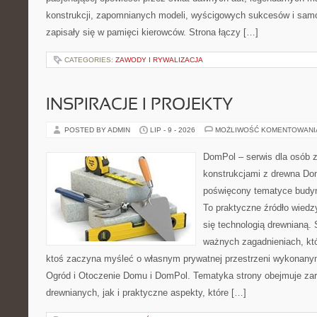
konstrukcji, zapomnianych modeli, wyścigowych sukcesów i samo
zapisały się w pamięci kierowców. Strona łączy […]
CATEGORIES:
ZAWODY I RYWALIZACJA
INSPIRACJE I PROJEKTY
POSTED BY ADMIN
LIP - 9 - 2026
MOŻLIWOŚĆ KOMENTOWAN
DomPol – serwis dla osób 
konstrukcjami z drewna Dom
poświęcony tematyce budyn
To praktyczne źródło wiedzy
się technologią drewnianą. 
ważnych zagadnieniach, któ
ktoś zaczyna myśleć o własnym prywatnej przestrzeni wykonan
Ogród i Otoczenie Domu i DomPol. Tematyka strony obejmuje z
drewnianych, jak i praktyczne aspekty, które […]